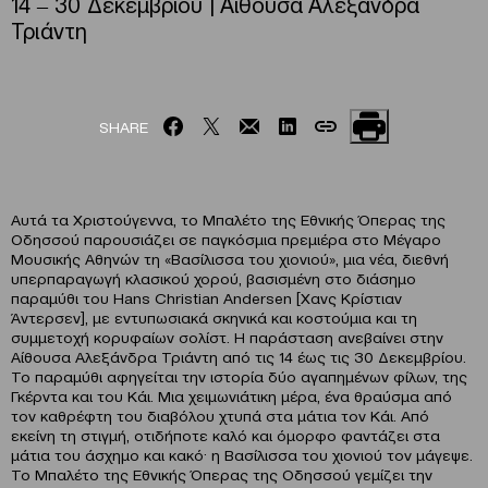
14 ‒ 30 Δεκεμβρίου | Αίθουσα Αλεξάνδρα
Τριάντη
SHARE
Αυτά τα Χριστούγεννα, το Μπαλέτο της Εθνικής Όπερας της
Οδησσού παρουσιάζει σε παγκόσμια πρεμιέρα στο Μέγαρο
Μουσικής Αθηνών τη «Βασίλισσα του χιονιού», μια νέα, διεθνή
υπερπαραγωγή κλασικού χορού, βασισμένη στο διάσημο
παραμύθι του Hans Christian Andersen [Χανς Κρίστιαν
Άντερσεν], με εντυπωσιακά σκηνικά και κοστούμια και τη
συμμετοχή κορυφαίων σολίστ. Η παράσταση ανεβαίνει στην
Αίθουσα Αλεξάνδρα Τριάντη από τις 14 έως τις 30 Δεκεμβρίου.
Το παραμύθι αφηγείται την ιστορία δύο αγαπημένων φίλων, της
Γκέρντα και του Κάι. Μια χειμωνιάτικη μέρα, ένα θραύσμα από
τον καθρέφτη του διαβόλου χτυπά στα μάτια τον Κάι. Από
εκείνη τη στιγμή, οτιδήποτε καλό και όμορφο φαντάζει στα
μάτια του άσχημο και κακό· η Βασίλισσα του χιονιού τον μάγεψε.
Το Μπαλέτο της Εθνικής Όπερας της Οδησσού γεμίζει την