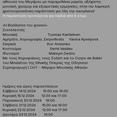
αίθουσα του Μεγάρου με παραμυθένια μαγεία, αξέχαστη
μουσική, χιούμορ και εξαιρετικές ερμηνείες, στην πιο λαμπερή
χριστουγεννιάτικη παράσταση για όλη την οικογένεια!
Η παράσταση προτείνεται για παιδιά από 5 ετών.
«Η Βασίλισσα του χιονιού»
Συντελεστές
Μουσική Tuomas Kantelinen
Λιμπρέτο, Χορογραφία, Σκηνοθεσία Yanina Kyselyova
Σκηνικά Ihor Anisenko
Κοστούμια Serhii Vasiliev
Φωτισμοί Maksym Dedov
Με τους Κορυφαίους, τους Σολίστ και το Corps de Ballet
του Μπαλέτου της Εθνικής Όπερας της Οδησσού
Συμπαραγωγή | CHT ‒ Μέγαρο Μουσικής Αθηνών
Ημέρες και ώρες παραστάσεων
Σάββατο 14.12.2024 15:00 και 19:00
Κυριακή 15.12.2024 12:00 και 17:00
Παρασκευή 20.12.2024 19:00
Σάββατο 21.12.2024 15:00 και 19:00
Κυριακή 22.12.2024 12:00 και 17:00
Δευτέρα 23.12.2024 19:00