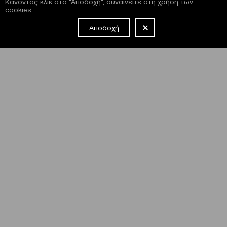
Κάνοντας κλικ στο "Αποδοχή", συναινείτε στη χρήση των
cookies.
Αποδοχή
NEWSLETTER
Έχω διαβάσει και συμφωνώ με τους
όρους και τις
προϋποθέσεις
εγγραφής στο newsletter και χρήσης του site
του Μεγάρου.