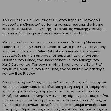
Το Σάββατο 20 Ιουνίου στις 21:00, στον Κήπο του Μεγάρου
Μουσικής, η εξαιρετική performer και ερμηνεύτρια Idra Kayne
και ο καταξιωμένος συνθέτης και πιανίστας Θδωρής Οικονόμου,
παρουσιάζουν μια μοναδική συναυλία με τίτλο BLUE.
Μια μουσική παράσταση όπου ο Leonard Cohen, η Marianne
Faithfull, o Johnny Cash, o James Brown, ο Nick Cave, oι Antony
and the Johnsons, o Peter Gabriel και ο Angelo Badalamenti
συνομιλούν με την Τori Amos, τη Roberta Flack, τη Whitney
Houston, τον Prince, τον Rachmaninoff και τον Μπρεχτ, τον
Χατζιδάκι και τον Τσιτσάνη, τη Nina Simone και την Edith Piaf,
τον Kurt Cobain και τον Nino Rota, τον ρεμπέτη Νίκο Κατσαρό
και τον Elvis Presley.
Ο σημαντικός συνθέτης των μεγαλύτερων θεατρικών επιτυχιών
Θοδωρής Οικονόμου στο πιάνο και η εκρηκτική περφόρμερ και
ερμηνεύτρια Idra Kayne έρχονται στη σκηνή του κήπου του
Μεγάρου Μουσικής Αθηνών για να μας πάρουν μαζί τους σε ένα
απίστευτο μουσικό και ερμηνευτικό ταξίδι γεμάτο εκπλήξεις, με
αναφορά στα μεγάλα τραγούδια που όλοι έχουμε αγαπήσει και
σιγοτραγουδήσει, καθώς και στους μεγαλύτερους συνθέτες και