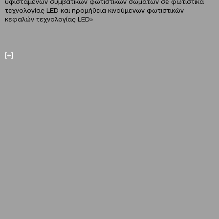
υφιστάμενων συμβατικών φωτιστικών σωμάτων σε φωτιστικά
τεχνολογίας LED και προμήθεια κινούμενων φωτιστικών
κεφαλών τεχνολογίας LED»
[+]