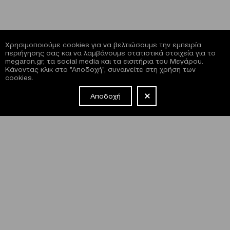
Χρησιμοποιούμε cookies για να βελτιώσουμε την εμπειρία
περιήγησης σας και να λαμβάνουμε στατιστικά στοιχεία για το
megaron.gr, τα social media και τα εισιτήρια του Μεγάρου.
Κάνοντας κλικ στο "Αποδοχή", συναινείτε στη χρήση των
cookies.
Αποδοχή
NEWSLETTER