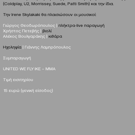
(Coldplay, U2, Morrissey, Suede, Patti Smith) και την ίδια.
Την Irene Skylakaki θα πλαισιώσουν οι μουσικοί:
Γιώργος Θεοδωρόπουλος |
πλήκτρα-live παραγωγή
Χρήστος Πετεβής |
βιολί
Αλέκος Βουλγαράκης |
κιθάρα
Ηχοληψία
|
Γιάννης Λαμπρόπουλος
Συμπαραγωγή
UNITED WE FLY
ΙΚΕ
– ΜΜΑ
Τιμή εισιτηρίου
1
5
ευρώ
(γ
ενική είσοδος
)