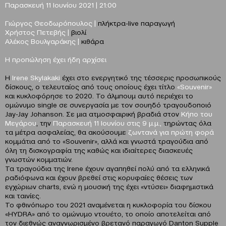
Παρασκευή 11 Ιουνίου 2021 |
21:00
Γιώργος Θεοδωρόπουλος |
πλήκτρα-live παραγωγή
Χρήστος Πετεβής |
βιολί
Αλέκος Βουλγαράκης |
κιθάρα
Η προπώληση έχει ήδη αρχίσει
Η
Irene Skylakaki
έχει στο ενεργητικό της τέσσερις προσωπικούς
δίσκους, o τελευταίος από τους οποίους έχει τίτλο
«Souvenir»
και κυκλοφόρησε το 2020. Το άλμπουμ αυτό περιέχει το
ομώνυμο single σε συνεργασία με τον σουηδό τραγουδοποιό
Jay-Jay Johanson. Σε μια ατμοσφαιρική βραδιά στον
Κήπο του
Μεγάρου
, την
Παρασκευή 11 Ιουνίου στις 9 μ.μ.,
τηρώντας όλα
τα μέτρα ασφαλείας, θα ακούσουμε
ζωντανά για πρώτη φορά
κομμάτια από το «Souvenir», αλλά και γνωστά τραγούδια από
όλη τη δισκογραφία της καθώς και ιδιαίτερες διασκευές
γνωστών κομματιών.
Τα τραγούδια της Irene έχουν αγαπηθεί πολύ από τα ελληνικά
ραδιόφωνα και έχουν βρεθεί στις κορυφαίες θέσεις των
εγχώριων charts, ενώ η μουσική της έχει «ντύσει» διαφημιστικά
και ταινίες.
To φθινόπωρο του 2021 αναμένεται η κυκλοφορία του δίσκου
«HYDRA» από το ομώνυμο ντουέτο, το οποίο αποτελείται από
τον διεθνώς αναγνωρισμένο βρετανό παραγωγό Danton Supple