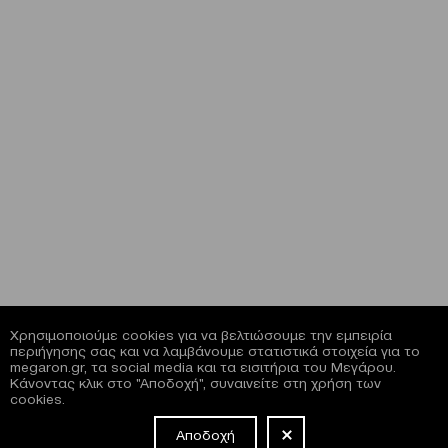
Χρησιμοποιούμε cookies για να βελτιώσουμε την εμπειρία
περιήγησης σας και να λαμβάνουμε στατιστικά στοιχεία για το
megaron.gr, τα social media και τα εισιτήρια του Μεγάρου.
Κάνοντας κλικ στο "Αποδοχή", συναινείτε στη χρήση των
cookies.
Αποδοχή