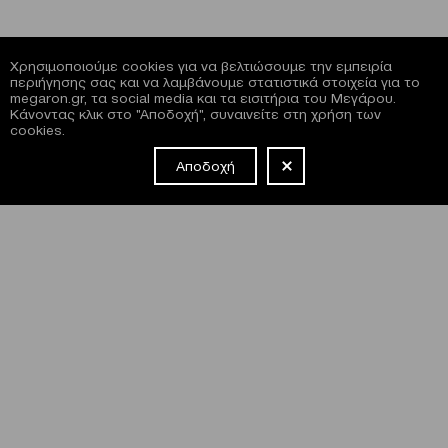
Χρησιμοποιούμε cookies για να βελτιώσουμε την εμπειρία
περιήγησης σας και να λαμβάνουμε στατιστικά στοιχεία για το
megaron.gr, τα social media και τα εισιτήρια του Μεγάρου.
Κάνοντας κλικ στο "Αποδοχή", συναινείτε στη χρήση των
cookies.
Αποδοχή
NEWSLETTER