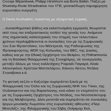
Coosje Wijzenbeek, Philipp Hirshhorn και Boris Belkin. Παίζει με
Shumsky-Rode Stradivarius του 1715, γενναιόδωρη παραχώρηση
ευρωπαίου ευεργέτη.
Ο Denis Kozhukhin, πιανίστας με εξαιρετική τεχνική,…
… συναισθηματικό βάθος και εκλεπτυσμένη ερμηνεία, θεωρείται
από τους πιο επιδραστικούς σολίστ της γενιάς του. Ανάμεσα
στις σημαντικές καλλιτεχνικές του στιγμές των τελευταίων
χρόνων περιλαμβάνονται οι συναυλίες του με τις Συμφωνικές
του Σαν Φραντσίσκο, του Μόντρεαλ, της Ραδιοφωνίας της
Φρανκφούρτης, WDR της Κολωνίας, του BBC, της Δανίας,
καθώς και με την Εθνική Ορχήστρα του Βελγίου, τη Philharmonia
και τη Βασιλική Φιλαρμονική της Στοκχόλμης, σε συνεργασία,
μεταξύ άλλων, με τους καλλιτέχνες Ραφαέλ Παγιαρέ, Aλαίν
Αλτινογκλού, Κρίστιαν Ματσελάρου, Χάννου Λίντου, Ντάλια
Στασέβσκα κ.ά.
Τη φετινή σεζόν ο Καζούχιν συμπράττει ξανά με τη
Φιλαρμονική του Όσλο και τις Συμφωνικές NHK του Τόκιο, της
Ουάσινγκτον και της Βαρκελώνης, ενώ κάνει το ντεμπούτο του
με τις Συμφωνικές Ορχήστρες του Ντάλας, του Ντύσσελντορφ
και της Μελβούρνης. Δίνει ρεσιτάλ και συμπράττει σε συναυλίες
έργων μουσικής δωματίου στις ευρωπαϊκές αίθουσες «Πιερ
Μπουλέζ», της Φιλαρμονικής του Έλβα, Ουίγκμορ Χολ,