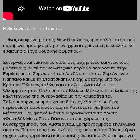
H
βιολονίστα
Janine
Jansen
…
… είναι, σύμφωνα με τους
New
York
Times
, «μια σολίστ σταρ, που
παραμένει προσηλωμένη στον ήχο και ερμηνεύει με ευελιξία και
ευαισθησία έργα μουσικής δωματίου».
Συνεργάζεται τακτικά με διάσημες ορχήστρες και γνωστούς
μαέστρους. Αυτή την καλλιτεχνική περίοδο περιοδεύει στην
Ευρώπη με τη Συμφωνική του Λονδίνου υπό τον Σερ Αντόνιο
Παππάνο και με τη Στάατσκαπελλε της Δρέσδης υπό τον
Κρίστιαν Τήλεμαν, καθώς και στην Άπω Ανατολή με τη
Φιλαρμονική του Όσλο υπό τον Κλάους Μάκελα. Στο πλαίσιο της
καλλιτεχνικής της συνεργασίας με την Καμεράτα του
Σάλτσμπουργκ, συμμετέχει σε δύο μεγάλες ευρωπαϊκές
περιοδείες παρουσιάζοντας τα Κοντσέρτα για βιολί του
Μότσαρτ. Τον φετινό Μάρτιο διοργανώνεται το πρώτο
«Φεστιβάλ Μπαχ Ζανίν Γιάνσεν» στους χώρους της
Κονσέρτχεμπαου του Άμστερνταμ, με προγράμματα επιλεγμένα
από την ίδια και τους συνεργάτες της, που περιλαμβάνουν έργα
ορχηστρικά, χορωδιακά και μουσικής δωματίου. Από τις φετινές