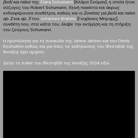
βιολί και πιάνο
της
Clara Schumann
[Κλάρα Σούμαν]
,
η οποία ήταν
σύζυγος του Robert Schumann, δεινή πιανίστα και άκρως
ενδιαφέρουσα συνθέτρια, καθώς και οι
Σονάτες για βιολί και πιάνο
αρ. 2
και
αρ. 3
του
Johannes Brahms
[Γιοχάννες Μπραμς],
συνθέτη που, στα νιάτα του, έλαβε την εκτίμηση και τη στήριξη
του ζεύγους Schumann.
H
προπώληση για τη συναυλία της
Janine
Jansen
και του
Denis
Kozhukhin
καθώς και για όλες τις εκδηλώσεις του Φεστιβάλ της
Άνοιξης έχει αρχίσει.
Δείτε το
trailer
του Φεστιβάλ της Άνοιξης 2024 εδώ: