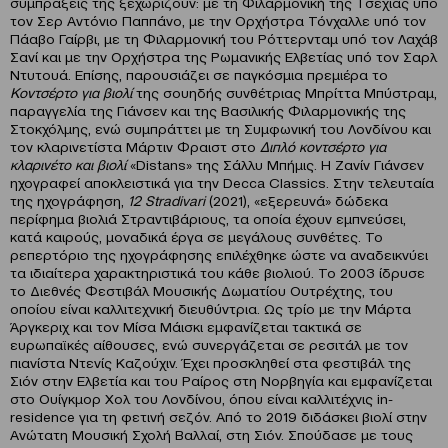
συμπράξεις της ξεχωρίζουν: με τη Φιλαρμονική της Τσεχίας υπό
τον Σερ Αντόνιο Παππάνο, με την Ορχήστρα Τόνχαλλε υπό τον
Πάαβο Γαίρβι, με τη Φιλαρμονική του Ρόττερνταμ υπό τον Λαχάβ
Σανί και με την Ορχήστρα της Ρωμανικής Ελβετίας υπό τον Σαρλ
Ντυτουά. Επίσης, παρουσιάζει σε παγκόσμια πρεμιέρα το
Κοντσέρτο για βιολί
της σουηδής συνθέτριας Μπρίττα Μπύστραμ,
παραγγελία της Γιάνσεν και της Βασιλικής Φιλαρμονικής της
Στοκχόλμης, ενώ συμπράττει με τη Συμφωνική του Λονδίνου και
τον κλαρινετίστα Μάρτιν Φραιστ στο
Διπλό κοντσέρτο για
κλαρινέτο και βιολί
«Distans» της Σάλλυ Μπήμις. H Zανίν Γιάνσεν
ηχογραφεί αποκλειστικά για την Decca Classics. Στην τελευταία
της ηχογράφηση,
12
Stradivari
(2021), «εξερευνά» δώδεκα
περίφημα βιολιά Στραντιβάριους, τα οποία έχουν εμπνεύσει,
κατά καιρούς, μοναδικά έργα σε μεγάλους συνθέτες. Το
ρεπερτόριο της ηχογράφησης επιλέχθηκε ώστε να αναδεικνύει
τα ιδιαίτερα χαρακτηριστικά του κάθε βιολιού. Το 2003 ίδρυσε
το Διεθνές Φεστιβάλ Μουσικής Δωματίου Ουτρέχτης, του
οποίου είναι καλλιτεχνική διευθύντρια. Ως τρίο με την Μάρτα
Άργκεριχ και τον Μίσα Μάισκι εμφανίζεται τακτικά σε
ευρωπαϊκές αίθουσες, ενώ συνεργάζεται σε ρεσιτάλ με τον
πιανίστα Ντενίς Καζούχιν. Έχει προσκληθεί στα φεστιβάλ της
Σιόν στην Ελβετία και του Ραίρος στη Νορβηγία και εμφανίζεται
στο Ουίγκμορ Χολ του Λονδίνου, όπου είναι καλλιτέχνις in-
residence για τη φετινή σεζόν. Από το 2019 διδάσκει βιολί στην
Ανώτατη Μουσική Σχολή Βαλλαί, στη Σιόν. Σπούδασε με τους