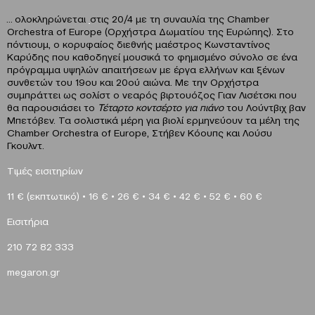
… ολοκληρώνεται
στις 20/4 με τη συναυλία της Chamber
Orchestra of Europe (Ορχήστρα Δωματίου της Ευρώπης). Στο
πόντιουμ, ο κορυφαίος διεθνής μαέστρος Κωνσταντίνος
Καρύδης που καθοδηγεί μουσικά το φημισμένο σύνολο σε ένα
πρόγραμμα υψηλών απαιτήσεων με έργα ελλήνων και ξένων
συνθετών του 19ου και 20ού αιώνα. Με την Ορχήστρα
συμπράττει ως σολίστ ο νεαρός βιρτουόζος Γιαν Λισέτσκι που
θα παρουσιάσει το
Τέταρτο κοντσέρτο για πιάνο
του Λούντβιχ βαν
Μπετόβεν. Τα σολιστικά μέρη για βιολί ερμηνεύουν τα μέλη της
Chamber Orchestra of Europe, Στήβεν Κόουπς και Λούσυ
Γκουλντ.
Τιμές εισιτηρίων
11 € (εκπτωτικό)
•
16 €
•
26 €
•
34 €
•
42 €
•
52 €
•
60
€
Eισιτήρια
210 72 82 333
megaron
.
gr