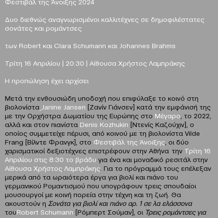
Φεστιβάλ της Άνοιξης 2024
Δυο διεθνώς αναγνωρισμένοι καλλιτέχνες
σε δημοφιλέστατες
σονάτες και ρομάντσες
των
Robert
και
Clara
Schumann
και
Johannes
Brahms
Τρίτη 16
A
πριλίου | 20:30 | Αίθουσα Χρήστος Λαμπράκης
Η προπώληση έχει αρχίσει
Μετά την ενθουσιώδη υποδοχή που επιφύλαξε το κοινό στη
βιολονίστα
Janine Jansen
[Ζανίν Γιάνσεν] κατά την εμφάνισή της
με την Ορχήστρα Δωματίου της Ευρώπης στο
Μέγαρο
, το 2022,
αλλά και στον πιανίστα
Denis Kozhukin
[Ντενίς Καζούχιν], ο
οποίος συμμετείχε πέρυσι, από κοινού με τη βιολονίστα Vilde
Frang [Βίλντε Φρανγκ], στο
Φεστιβάλ της Άνοιξης
, οι δύο
χαρισματικοί δεξιοτέχνες επιστρέφουν στην Αθήνα την
Τρίτη 16
Απριλίου στις 8:30 το βράδυ
για ένα και μοναδικό ρεσιτάλ στην
Αίθουσα Χρήστος Λαμπράκης
. Για το πρόγραμμά τους επέλεξαν
μερικά από τα ωραιότερα έργα για βιολί και πιάνο του
γερμανικού Ρομαντισμού που υπογράφουν τρεις σπουδαίοι
μουσουργοί με κοινή πορεία στην τέχνη και τη ζωή. Θα
ακουστούν η
Σονάτα για βιολί και πιάνο αρ. 1 σε λα ελάσσονα
του
Robert Schumann
[Ρόμπερτ Σούμαν], οι
Τρεις ρομάντσες για