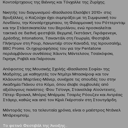
Κοντσέρτχαους της Βιέννης και Τόνχαλλε της Ζυρίχης.
Νικητής του διαγωνισμού «Βασίλισσα Ελισάβετ 2010» στις
Βρυξέλλες, ο Καζούχιν έχει συμπράξει με τη Συμφωνική του
Λονδίνου, την Κονσέρτχεμπαου, τη Φιλαρμονική του Ρόττερνταμ
και την Στάατσκαπελλε του Βερολίνου, ενώ προσκαλείται
τακτικά σε διεθνή φεστιβάλ: Βερμπιέ, Γκστάαντ, Γκράφενεγκ,
Δρέσδης, Intonations, Τσιναντάλι στη Γεωργία, Φεστιβάλ
Πλήκτρων στη Ρουρ, Λανωντιέρ στον Καναδά, της Ιερουσαλήμ,
BBC Proms. Οι ηχογραφήσεις του για την Pentatone
περιλαμβάνουν συνθέσεις Χάυντν, Μέντελσον, Τσαϊκόφσκι,
Γκρηγκ, Ραβέλ και Γκέρσουιν.
Απόφοιτος της Μουσικής Σχολής «Βασίλισσα Σοφία» της
Μαδρίτης, με καθηγητές τον Ντμίτρι Μπασκίροφ και τον
Κλάουντιο Μαρτίνες-Μένερ, συνέχισε τις σπουδές του στην
Ακαδημία Πιάνου στο Κόμο, όπου έλαβε συμβουλές από
αξιόλογους πιανίστες: Φου Τσ’ονγκ, Στανισλάφ Αϊούντενιτς,
Πέτερ Φρανκλ, Μπόρις Μπέρμαν, Τσαρλς Ρόουζεν και Αντρέας
Στάγερ, καθώς και από τον Κίριλ Γκέρσταϊν στη Στουτγάρδη.
Μέντοράς του, τα τελευταία χρόνια, είναι ο μαέστρος Ντάνιελ
Μπάρενμποϊμ.
Το φετινό Φεστιβάλ της Άνοιξης…