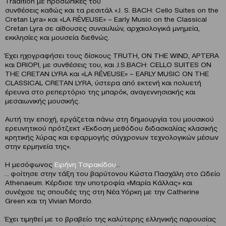
Tradition με προσωπικές του
συνθέσεις καθώς και τα ρεσιτάλ «J. S. BACH: Cello Suites on the
Cretan Lyra» και «LA RÊVEUSE» – Early Music on the Classical
Cretan Lyra σε αίθουσες συναυλιών, αρχαιολογικά μνημεία,
εκκλησίες και μουσεία διεθνώς.
Έχει ηχογραφήσει τους δίσκους TRUTH, ON THE WIND, APTERA
και DRIOPI, με συνθέσεις του, και J.S.BACH: CELLO SUITES ON
THE CRETAN LYRA και «LA RÊVEUSE» – EARLY MUSIC ON THE
CLASSICAL CRETAN LYRA, ύστερα από εκτενή και πολυετή
έρευνα στο ρεπερτόριο της μπαρόκ, αναγεννησιακής και
μεσαιωνικής μουσικής.
Αυτή την εποχή, εργάζεται πάνω στη δημιουργία του μουσικού
ερευνητικού πρότζεκτ «Έκδοση μεθόδου διδασκαλίας κλασικής
κρητικής λύρας και εφαρμογής σύγχρονων τεχνολογικών μέσων
στην ερμηνεία της».
Η μεσόφωνος
Ειρήνη Τσιρακίδου
…
… φοίτησε στην τάξη του βαρύτονου Κώστα Πασχάλη στο Ωδείο
Athenaeum. Κέρδισε την υποτροφία «Μαρία Κάλλας» και
συνέχισε τις σπουδές της στη Νέα Υόρκη με την Catherine
Green και τη Vivian Mordo.
Έχει τιμηθεί με το βραβείο της καλύτερης ελληνικής παρουσίας