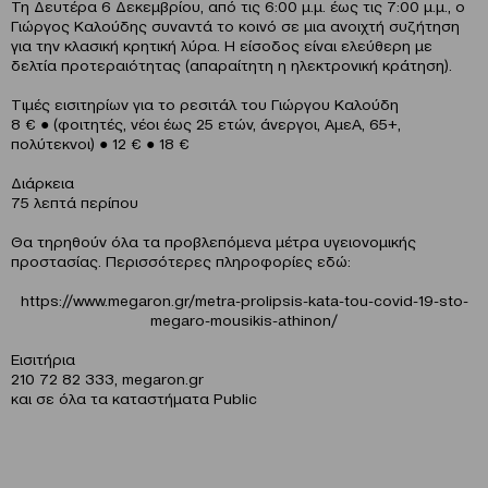
Τη Δευτέρα 6 Δεκεμβρίου, από τις 6:00 μ.μ. έως τις 7:00 μ.μ., ο
Γιώργος Καλούδης συναντά το κοινό σε μια ανοιχτή συζήτηση
για την κλασική κρητική λύρα. Η είσοδος είναι ελεύθερη με
δελτία προτεραιότητας (απαραίτητη η ηλεκτρονική κράτηση).
Τιμές εισιτηρίων για το ρεσιτάλ του Γιώργου Καλούδη
8 € ● (φοιτητές, νέοι έως 25 ετών, άνεργοι, ΑμεΑ, 65+,
πολύτεκνοι) ● 12 € ● 18 €
Διάρκεια
75 λεπτά περίπου
Θα τηρηθούν όλα τα προβλεπόμενα μέτρα υγειονομικής
προστασίας. Περισσότερες πληροφορίες εδώ:
https://www.megaron.gr/metra-prolipsis-kata-tou-covid-19-sto-
megaro-mousikis-athinon/
Eισιτήρια
210 72 82 333, megaron.gr
και σε όλα τα καταστήματα Public