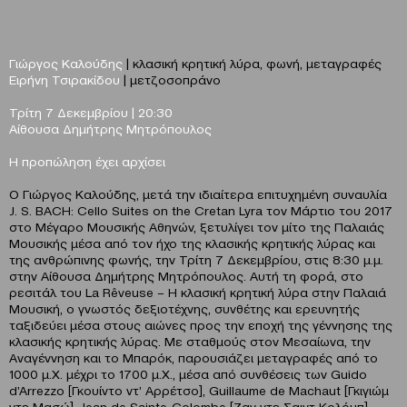
Γιώργος Καλούδης
| κλασική κρητική λύρα, φωνή, μεταγραφές
Ειρήνη Τσιρακίδου
| μετζοσοπράνο
Τρίτη 7 Δεκεμβρίου | 20:30
Αίθουσα Δημήτρης Μητρόπουλος
Η προπώληση έχει αρχίσει
Ο Γιώργος Καλούδης, μετά την ιδιαίτερα επιτυχημένη συναυλία
J. S. BACH: Cello Suites on the Cretan Lyra τον Μάρτιο του 2017
στο Μέγαρο Μουσικής Αθηνών, ξετυλίγει τον μίτο της Παλαιάς
Μουσικής μέσα από τον ήχο της κλασικής κρητικής λύρας και
της ανθρώπινης φωνής, την Τρίτη 7 Δεκεμβρίου, στις 8:30 μ.μ.
στην Αίθουσα Δημήτρης Μητρόπουλος. Αυτή τη φορά, στο
ρεσιτάλ του La Rêveuse – H κλασική κρητική λύρα στην Παλαιά
Μουσική, ο γνωστός δεξιοτέχνης, συνθέτης και ερευνητής
ταξιδεύει μέσα στους αιώνες προς την εποχή της γέννησης της
κλασικής κρητικής λύρας. Με σταθμούς στον Μεσαίωνα, την
Αναγέννηση και το Μπαρόκ, παρουσιάζει μεταγραφές από το
1000 μ.Χ. μέχρι το 1700 μ.Χ., μέσα από συνθέσεις των Guido
d’Arrezzo [Γκουίντο ντ’ Αρρέτσο], Guillaume de Machaut [Γκιγιώμ
ντε Μασώ], Jean de Sainte-Colombe [Ζαν ντε Σαιντ-Κολόμπ],