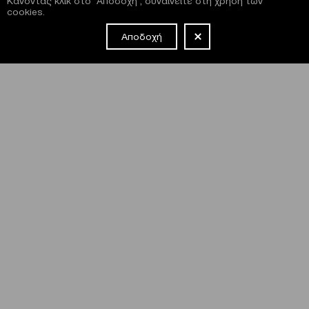
Κάνοντας κλικ στο "Αποδοχή", συναινείτε στη χρήση των
cookies.
Αποδοχή
NEWSLETTER
Έχω διαβάσει και συμφωνώ με τους
όρους και τις
προϋποθέσεις
εγγραφής στο newsletter και χρήσης του site
του Μεγάρου.