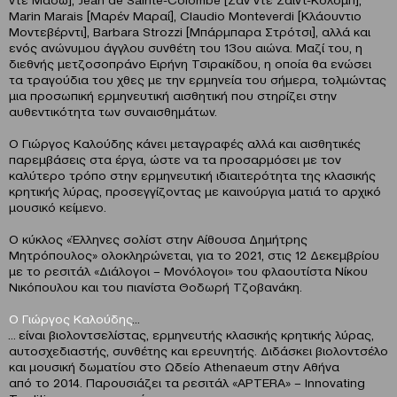
Marin Marais [Mαρέν Μαραί], Claudio Monteverdi [Κλάουντιο
Μοντεβέρντι], Barbara Strozzi [Μπάρμπαρα Στρότσι], αλλά και
ενός ανώνυμου άγγλου συνθέτη του 13ου αιώνα. Μαζί του, η
διεθνής μετζοσοπράνο Ειρήνη Τσιρακίδου, η οποία θα ενώσει
τα τραγούδια του χθες με την ερμηνεία του σήμερα, τολμώντας
μια προσωπική ερμηνευτική αισθητική που στηρίζει στην
αυθεντικότητα των συναισθημάτων.
Ο Γιώργος Καλούδης κάνει μεταγραφές αλλά και αισθητικές
παρεμβάσεις στα έργα, ώστε να τα προσαρμόσει με τον
καλύτερο τρόπο στην ερμηνευτική ιδιαιτερότητα της κλασικής
κρητικής λύρας, προσεγγίζοντας με καινούργια ματιά το αρχικό
μουσικό κείμενο.
Ο κύκλος «Έλληνες σολίστ στην Αίθουσα Δημήτρης
Μητρόπουλος» ολοκληρώνεται, για το 2021, στις 12 Δεκεμβρίου
με το ρεσιτάλ «Διάλογοι – Μονόλογοι» του φλαουτίστα Νίκου
Νικόπουλου και του πιανίστα Θοδωρή Τζοβανάκη.
Ο Γιώργος Καλούδης
…
… είναι βιολοντσελίστας, ερμηνευτής κλασικής κρητικής λύρας,
αυτοσχεδιαστής, συνθέτης και ερευνητής. Διδάσκει βιολοντσέλο
και μουσική δωματίου στο Ωδείο Athenaeum στην Αθήνα
από το 2014. Παρουσιάζει τα ρεσιτάλ «APTERA» – Innovating