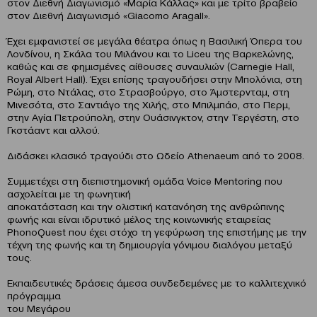
στον Διεθνή Διαγωνισμό «Μαρία Κάλλας» και με τρίτο βραβείο
στον Διεθνή Διαγωνισμό «Giacomo Aragall».
Έχει εμφανιστεί σε μεγάλα θέατρα όπως η Βασιλική Όπερα του
Λονδίνου, η Σκάλα του Μιλάνου και το Liceu της Βαρκελώνης,
καθώς και σε φημισμένες αίθουσες συναυλιών (Carnegie Hall,
Royal Albert Hall). Έχει επίσης τραγουδήσει στην Μπολόνια, στη
Ρώμη, στο Ντάλας, στο Στρασβούργο, στο Άμστερνταμ, στη
Μινεσότα, στο Σαντιάγο της Χιλής, στο Μπιλμπάο, στο Περμ,
στην Αγία Πετρούπολη, στην Ουάσινγκτον, στην Τεργέστη, στο
Γκστάαντ και αλλού.
Διδάσκει κλασικό τραγούδι στο Ωδείο Athenaeum από το 2008.
Συμμετέχει στη διεπιστημονική ομάδα Voice Mentoring που
ασχολείται με τη φωνητική
αποκατάσταση και την ολιστική κατανόηση της ανθρώπινης
φωνής και είναι ιδρυτικό μέλος της κοινωνικής εταιρείας
PhonoQuest που έχει στόχο τη γεφύρωση της επιστήμης με την
τέχνη της φωνής και τη δημιουργία γόνιμου διαλόγου μεταξύ
τους.
Eκπαιδευτικές δράσεις άμεσα συνδεδεμένες με το καλλιτεχνικό
πρόγραμμα
του Μεγάρου