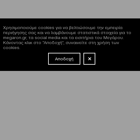
Χρησιμοποιούμε cookies για να βελτιώσουμε την εμπειρία
περιήγησης σας και να λαμβάνουμε στατιστικά στοιχεία για το
megaron.gr, τα social media και τα εισιτήρια του Μεγάρου.
Κάνοντας κλικ στο "Αποδοχή", συναινείτε στη χρήση των
cookies.
Αποδοχή
NEWSLETTER