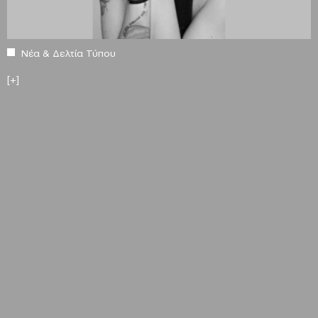
Νέα & Δελτία Τύπου
[+]