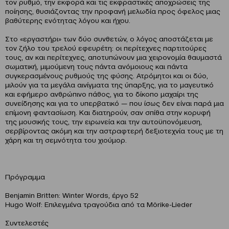
τον ρυθμό, την εκφορά και τις εκφραστικές αποχρώσεις της
ποίησης, θυσιάζοντας την προφανή μελωδία προς όφελος μιας
βαθύτερης ενότητας λόγου και ήχου.
Στο «εργαστήρι» των δύο συνθετών, ο λόγος αποστάζεται με
τον ζήλο του τρελού εφευρέτη: οι περίτεχνες παρτιτούρες
τους, αν και περίτεχνες, αποτυπώνουν μια χειρονομία θαυμαστά
σωματική, μιμούμενη τους πάντα ανόμοιους και πάντα
συγκερασμένους ρυθμούς της φύσης. Ατρόμητοι και οι δύο,
μιλούν για τα μεγάλα αινίγματα της ύπαρξης, για το μαγευτικό
και εφήμερο ανθρώπινο πάθος, για το δίκοπο μαχαίρι της
συνείδησης και για το υπερβατικό — που ίσως δεν είναι παρά μια
επίμονη φαντασίωση. Και διατηρούν, σαν σπίθα στην κορυφή
της μουσικής τους, την ειρωνεία και την αυτοϋπονόμευση,
σερβίροντας ακόμη και την αστραφτερή δεξιοτεχνία τους με τη
χάρη και τη σεμνότητα του χιούμορ.
Πρόγραμμα
Benjamin Britten: Winter Words, έργο 52
Hugo Wolf: Επιλεγμένα τραγούδια από τα Mörike-Lieder
Συντελεστές