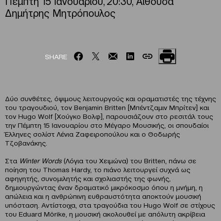
Πέμπτη 15 Ιανουαρίου, 20:30, Αίθουσα
Δημήτρης Μητρόπουλος
SHARE
Δύο συνθέτες, όψιμους λειτουργούς και οραματιστές της τέχνης
του τραγουδιού, τον Benjamin Britten [Μπέντζαμιν Μπρίτεν] και
τον Hugo Wolf [Χούγκο Βολφ], παρουσιάζουν στο ρεσιτάλ τους
την Πέμπτη 15 Ιανουαρίου στο Μέγαρο Μουσικής, οι σπουδαίοι
Έλληνες σολίστ Λένια Ζαφειροπούλου και ο Θοδωρής
Τζοβανάκης.
Στα
Winter Words
(Λόγια του Χειμώνα) του Britten, πάνω σε
ποίηση του Thomas Hardy, το πιάνο λειτουργεί συχνά ως
αφηγητής, συνομιλητής και σχολιαστής της φωνής,
δημιουργώντας έναν δραματικό μικρόκοσμο όπου η μνήμη, η
απώλεια και η ανθρώπινη ευθραυστότητα αποκτούν μουσική
υπόσταση. Αντίστοιχα, στα τραγούδια του Hugo Wolf σε στίχους
του Eduard Mörike, η μουσική ακολουθεί με απόλυτη ακρίβεια