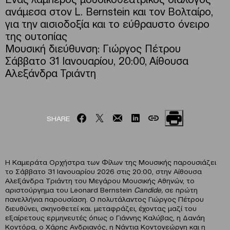
ανάμεσα στον L. Bernstein και τον Βολταίρο,
για την αισιοδοξία και το εύθραυστο όνειρο
της ουτοπίας
Μουσική διεύθυνση: Γιώργος Πέτρου
Σάββατο 31 Ιανουαρίου, 20:00, Αίθουσα
Αλεξάνδρα Τριάντη
SHARE
Η Καμεράτα Ορχήστρα των Φίλων της Μουσικής παρουσιάζει
το Σάββατο 31 Ιανουαρίου 2026 στις 20:00, στην Αίθουσα
Αλεξάνδρα Τριάντη του Μεγάρου Μουσικής Αθηνών, το
αριστούργημα του Leonard Bernstein
Candide,
σε πρώτη
πανελλήνια παρουσίαση. Ο πολυτάλαντος Γιώργος Πέτρου
διευθύνει, σκηνοθετεί και. μεταφράζει, έχοντας μαζί του
εξαίρετους ερμηνευτές όπως ο Γιάννης Καλύβας, η Δανάη
Κοντόρα, ο Χάρης Ανδριανός, η Νάντια Κοντογεώργη και η