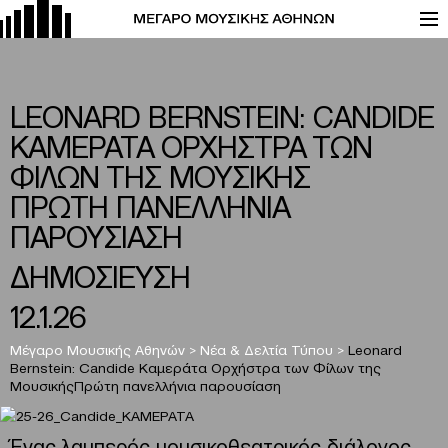
LEONARD BERNSTEIN: CANDIDE
ΚΑΜΕΡΑΤΑ ΟΡΧΗΣΤΡΑ ΤΩΝ
ΦΙΛΩΝ ΤΗΣ ΜΟΥΣΙΚΗΣ
ΠΡΩΤΗ ΠΑΝΕΛΛΗΝΙΑ
ΠΑΡΟΥΣΙΑΣΗ
ΔΗΜΟΣΙΕΥΣΗ
12.1.26
Μέγαρο Μουσικής Αθηνών
>
Νέα & Δελτία Τύπου
>
Leonard
Bernstein: Candide Καμεράτα Ορχήστρα των Φίλων της
ΜουσικήςΠρώτη πανελλήνια παρουσίαση
Ένας λαμπερός μουσικοθεατρικός διάλογος