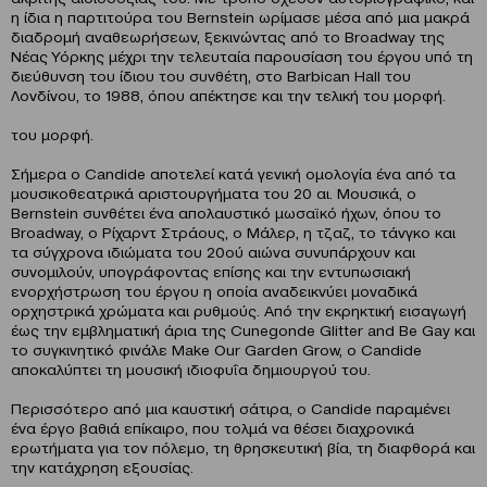
η ίδια η παρτιτούρα του Bernstein ωρίμασε μέσα από μια μακρά
διαδρομή αναθεωρήσεων, ξεκινώντας από το Broadway της
Νέας Υόρκης μέχρι την τελευταία παρουσίαση του έργου υπό τη
διεύθυνση του ίδιου του συνθέτη, στο Barbican Hall του
Λονδίνου, το 1988, όπου απέκτησε και την τελική του μορφή.
του μορφή.
Σήμερα ο Candide αποτελεί κατά γενική ομολογία ένα από τα
μουσικοθεατρικά αριστουργήματα του 20 αι. Μουσικά, ο
Bernstein συνθέτει ένα απολαυστικό μωσαϊκό ήχων, όπου το
Broadway, ο Ρίχαρντ Στράους, ο Μάλερ, η τζαζ, το τάνγκο και
τα σύγχρονα ιδιώματα του 20ού αιώνα συνυπάρχουν και
συνομιλούν, υπογράφοντας επίσης και την εντυπωσιακή
ενορχήστρωση του έργου η οποία αναδεικνύει μοναδικά
ορχηστρικά χρώματα και ρυθμούς. Από την εκρηκτική εισαγωγή
έως την εμβληματική άρια της Cunegonde Glitter and Be Gay και
το συγκινητικό φινάλε Make Our Garden Grow, ο Candide
αποκαλύπτει τη μουσική ιδιοφυΐα δημιουργού του.
Περισσότερο από μια καυστική σάτιρα, ο Candide παραμένει
ένα έργο βαθιά επίκαιρο, που τολμά να θέσει διαχρονικά
ερωτήματα για τον πόλεμο, τη θρησκευτική βία, τη διαφθορά και
την κατάχρηση εξουσίας.