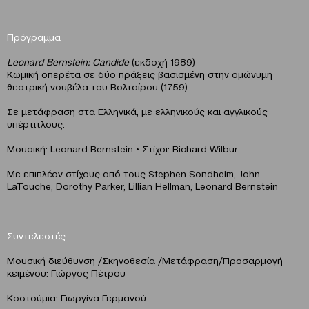
Πρόγραμμα
Leonard Bernstein: Candide
(εκδοχή 1989)
Κωμική οπερέτα σε δύο πράξεις βασισμένη στην ομώνυμη
θεατρική νουβέλα του Βολταίρου (1759)
Σε μετάφραση στα Ελληνικά, με ελληνικούς και αγγλικούς
υπέρτιτλους.
Μουσική: Leonard Bernstein • Στίχοι: Richard Wilbur
Mε επιπλέον στίχους από τους Stephen Sondheim, John
LaTouche, Dorothy Parker, Lillian Hellman, Leonard Bernstein
Συντελεστές
Μουσική διεύθυνση /Σκηνοθεσία /Μετάφραση/Προσαρμογή
κειμένου: Γιώργος Πέτρου
Κοστούμια: Γιωργίνα Γερμανού