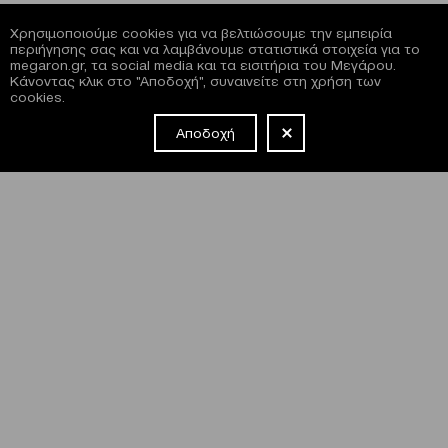
Χρησιμοποιούμε cookies για να βελτιώσουμε την εμπειρία
περιήγησης σας και να λαμβάνουμε στατιστικά στοιχεία για το
megaron.gr, τα social media και τα εισιτήρια του Μεγάρου.
Κάνοντας κλικ στο "Αποδοχή", συναινείτε στη χρήση των
cookies.
Αποδοχή
NEWSLETTER
Έχω διαβάσει και συμφωνώ με τους
όρους και τις
προϋποθέσεις
εγγραφής στο newsletter και χρήσης του site