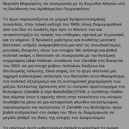
Μυρσίνη Μαργαρίτη, σε συνεργασία με τη Χορωδία Αθηνών υπό
τη διεύθυνση του Αγαθάγγελου Γεωργακάτου.
Το έργο παρουσιάζεται σε μορφή δραματοποιημένης
συναυλίας, στην τελική εκδοχή του 1989, όπως διαμορφώθηκε
από τον ίδιο το συνθέτη λίγο πριν το θάνατό του και
αντικατοπτρίζει τις τελικές του επιθυμίες σχετικά με τη μουσική
και το κείμενο. Ο θρυλικός μαέστρος και συνθέτης Leonard
Bernstein, υπήρξε αναμφισβήτητα μια από τις σπουδαιότερες
μουσικές ιδιοφυΐες όλων των εποχών. Με ανήσυχη και βαθιά
πολιτική σκέψη, ο Bernstein σε συνεργασία με την θεατρική
συγγραφέα Lillian Hellman, συνέθεσε τον
Candide
στη δεκαετία
του 1950, σε μια εποχή φόβου, πολιτικών διώξεων και
ιδεολογικής πόλωσης. Είναι σαφές ότι το έργο αποτελεί μια
αιχμηρή καλλιτεχνική απάντηση του Bernstein στον Μακαρθισμό,
τον πολιτικό εξτρεμισμό και τη συστηματική χειραγώγηση των
μαζών. Αντλώντας έμπνευση από το σατιρικό αριστούργημα του
Βολταίρου
Candide ή περί Αισιοδοξίας
(1759), ο συνθέτης πλάθει
ένα σύμπαν όπου η αφελής πίστη στην τελειότητα του κόσμου
συνθλίβεται μέσα σε μια καταιγιστική αλυσίδα καταστροφών,
παραλογισμών και ανατροπών. Ο
Candide
του Βολταίρου, έργο
βαθιά επιδραστικό στη σκέψη του 18ου αι. διαμόρφωσε σε
μεγάλο βαθμό τις ιδέες της εποχής του Διαφωτισμού.
Το σύντομο αυτό μυθιστόρημα σχολιάζει καυστικά τα αιώνια