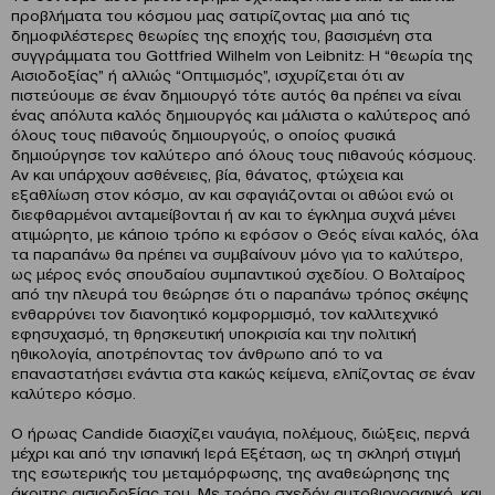
προβλήματα του κόσμου μας σατιρίζοντας μια από τις
δημοφιλέστερες θεωρίες της εποχής του, βασισμένη στα
συγγράμματα του Gottfried Wilhelm von Leibnitz: Η “θεωρία της
Αισιοδοξίας” ή αλλιώς “Οπτιμισμός”, ισχυρίζεται ότι αν
πιστεύουμε σε έναν δημιουργό τότε αυτός θα πρέπει να είναι
ένας απόλυτα καλός δημιουργός και μάλιστα ο καλύτερος από
όλους τους πιθανούς δημιουργούς, o οποίος φυσικά
δημιούργησε τον καλύτερο από όλους τους πιθανούς κόσμους.
Αν και υπάρχουν ασθένειες, βία, θάνατος, φτώχεια και
εξαθλίωση στον κόσμο, αν και σφαγιάζονται οι αθώοι ενώ οι
διεφθαρμένοι ανταμείβονται ή αν και το έγκλημα συχνά μένει
ατιμώρητο, με κάποιο τρόπο κι εφόσον ο Θεός είναι καλός, όλα
τα παραπάνω θα πρέπει να συμβαίνουν μόνο για το καλύτερο,
ως μέρος ενός σπουδαίου συμπαντικού σχεδίου. Ο Βολταίρος
από την πλευρά του θεώρησε ότι ο παραπάνω τρόπος σκέψης
ενθαρρύνει τον διανοητικό κομφορμισμό, τον καλλιτεχνικό
εφησυχασμό, τη θρησκευτική υποκρισία και την πολιτική
ηθικολογία, αποτρέποντας τον άνθρωπο από το να
επαναστατήσει ενάντια στα κακώς κείμενα, ελπίζοντας σε έναν
καλύτερο κόσμο.
Ο ήρωας Candide διασχίζει ναυάγια, πολέμους, διώξεις, περνά
μέχρι και από την ισπανική Ιερά Εξέταση, ως τη σκληρή στιγμή
της εσωτερικής του μεταμόρφωσης, της αναθεώρησης της
άκριτης αισιοδοξίας του. Με τρόπο σχεδόν αυτοβιογραφικό, και