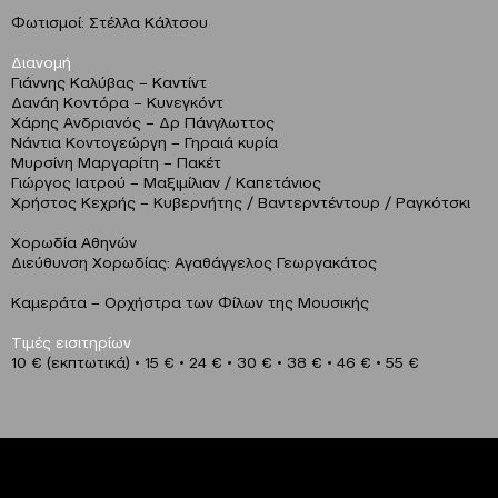
Φωτισμοί: Στέλλα Κάλτσου
Διανομή
Γιάννης Καλύβας – Καντίντ
Δανάη Κοντόρα – Κυνεγκόντ
Χάρης Ανδριανός – Δρ Πάνγλωττος
Νάντια Κοντογεώργη – Γηραιά κυρία
Μυρσίνη Μαργαρίτη – Πακέτ
Γιώργος Ιατρού – Μαξιμίλιαν / Καπετάνιος
Χρήστος Κεχρής – Κυβερνήτης / Βαντερντέντουρ / Ραγκότσκι
Χορωδία Αθηνών
Διεύθυνση Χορωδίας: Αγαθάγγελος Γεωργακάτος
Καμεράτα – Ορχήστρα των Φίλων της Μουσικής
Τιμές εισιτηρίων
10 € (εκπτωτικά) • 15 € • 24 € • 30 € • 38 € • 46 € • 55 €