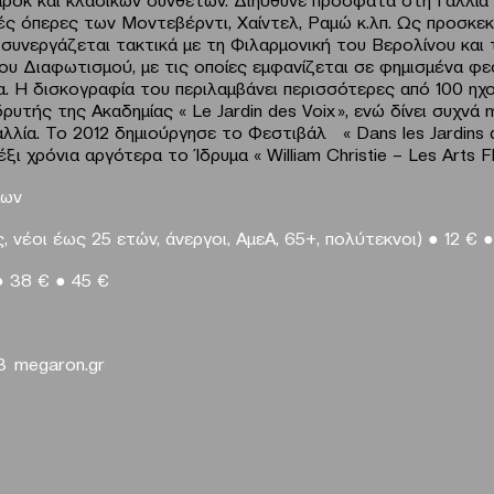
ς όπερες των Μοντεβέρντι, Χαίντελ, Ραμώ κ.λπ. Ως προσκε
 συνεργάζεται τακτικά με τη Φιλαρμονική του Βερολίνου και
ου Διαφωτισμού, με τις οποίες εμφανίζεται σε φημισμένα φε
α. Η δισκογραφία του περιλαμβάνει περισσότερες από 100 ηχ
ιδρυτής της Ακαδημίας « Le Jardin des Voix », ενώ δίνει συχνά
λλία. Το 2012 δημιούργησε το Φεστιβάλ « Dans les Jardins d
 έξι χρόνια αργότερα το Ίδρυμα « William Christie – Les Arts Fl
ίων
ς,
νέοι έως 25 ετών, άνεργοι, ΑμεΑ, 65+, πολύτεκνοι)
●
12
€
●
●
38
€
●
45 €
3
megaron.gr