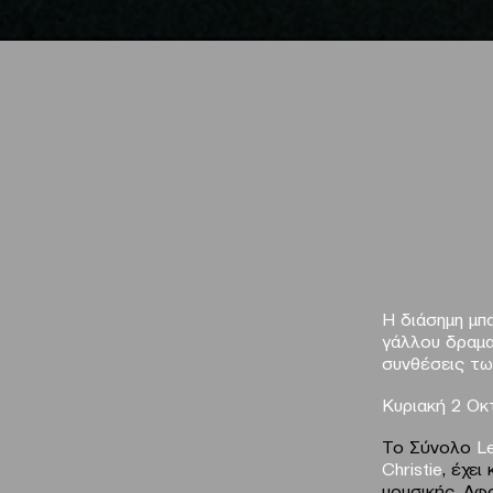
Η διάσημη μπ
γάλλου δραμα
συνθέσεις των
Κυριακή
2
Οκ
Το Σύνολο
L
Christie
, έχε
μουσικής. Α