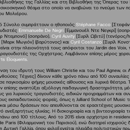
Βιβλιοθήκης της Γαλλίας και στη Βιβλιοθήκη της Όπερας του 
σικοσκηνικό θέαμα στο οποίο να αναβιώνει το πνεύμα των 
ου Μολιέρου.
κό Σύνολο συμπράττουν ο ηθοποιός
Stéphane Facco
[Στεφάν 
ουδιστές
Emmanuelle De Negri
[Εμμανουέλ Ντε Νεγκρί] (σοπρ
ρ Ντεμπονό] (σοπράνο),
Cyril Auvity
[Συρίλ Ωβιτύ] (τενόρος/h
[Μαρκ Μωγιόν] (βαρύτονος) και
Cyril Costanzo
[Συρίλ Κονσ
 είναι στην πλειονότητά τους απόφοιτοι του Jardin des Voix,
τραγουδιστές της Ορχήστρας. Λαμβάνουν επίσης μέρος χορε
rts
É
loquents
.
νση του ιδρυτή τους William Christie και του Paul Agnew, οι 
Ανθούσες Τέχνες] δίνουν κάθε χρόνο πάνω από 100 συναυλίες 
σε παγκοσμίου φήμης μουσικές αίθουσες και λυρικά θέατρα. 
ν επίσης αναπτύξει αξιόλογη παιδαγωγική δραστηριότητα, μ
υς για λυρικούς τραγουδιστές, ειδικών προγραμμάτων και συ
υς εκπαιδευτικούς φορείς, όπως η Julliard School of Music 
 και μέσω δράσεων που απευθύνονται σε ερασιτέχνες μουσικο
νό ανεξαρτήτως ηλικίας. Η δισκογραφία και η βιντεογραφία τ
πάνω από 100 τίτλους. Από το 2015 είναι ορχήστρα in residen
de Paris (Φιλαρμονική του Παρισιού), ενώ διατηρεί ισχυρούς
η Δυτική Γαλλία, όπου φιλοξενείται πλειάδα πολιτιστικών π