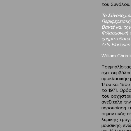
του Συνόλου.
Το Σύνολο
Le
Περιφερειακή 
Βαντέ και την
Φιλαρμονική τ
χρηματοδοτείτ
Arts Florissa
William
Christ
Tσεμπαλίστας
έχει συμβάλει
προκλασικής 
17ου και 18ο
το 1971. Ορό
του ορχηστρικ
ανεξίτηλη τη
παρουσίαση τ
σημαντικές α
λυρικής τραγ
μουσικής, εν
και άλλων μπ