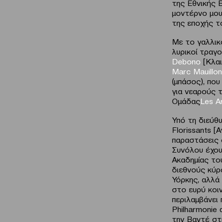
της Εθνικής 
μοντέρνο μου
της εποχής τ
Με το γαλλι
λυρικοί τραγ
Debono
[Κλαι
Marc Mauillon
(μπάσος), που
για νεαρούς 
Ομάδας
Les
A
Υπό τη διεύθυ
Florissants [
παραστάσεις 
Συνόλου έχου
Ακαδημίας το
διεθνούς κύρο
Υόρκης, αλλά
στο ευρύ κοι
περιλαμβάνει 
Philharmonie 
την Βαντέ στ