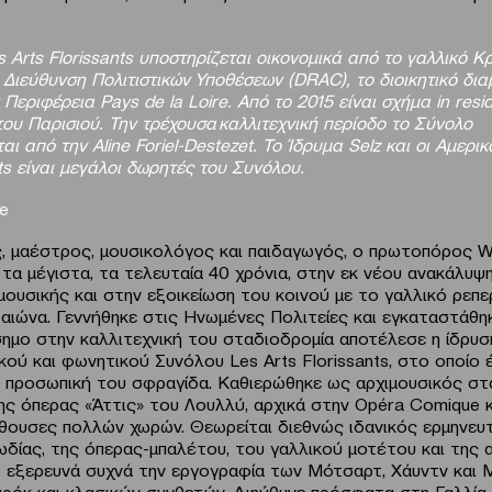
s Arts Florissants υποστηρίζεται οικονομικά από το γαλλικό Κ
Διεύθυνση Πολιτιστικών Υποθέσεων (DRAC), τo διοικητικό δια
 Περιφέρεια Pays de la Loire. Από το 2015 είναι σχήμα in res
ου Παρισιού. Την τρέχουσα καλλιτεχνική περίοδο το Σύνολο
αι από την Aline Foriel-Destezet. Το Ίδρυμα Selz και οι Αμερικ
nts είναι μεγάλοι δωρητές του Συνόλου.
ie
, μαέστρος, μουσικολόγος και παιδαγωγός, ο πρωτοπόρος Wil
 τα μέγιστα, τα τελευταία 40 χρόνια, στην εκ νέου ανακάλυψ
μουσικής και στην εξοικείωση του κοινού με το γαλλικό ρεπ
υ αιώνα. Γεννήθηκε στις Ηνωμένες Πολιτείες και εγκαταστάθη
σημο στην καλλιτεχνική του σταδιοδρομία αποτέλεσε η ίδρυση
ού και φωνητικού Συνόλου Les Arts Florissants, στο οποίο 
ν προσωπική του σφραγίδα. Καθιερώθηκε ως αρχιμουσικός στ
ης όπερας «Άττις» του Λουλλύ, αρχικά στην Opéra Comique κ
ίθουσες πολλών χωρών. Θεωρείται διεθνώς ιδανικός ερμηνευ
ωδίας, της όπερας-μπαλέτου, του γαλλικού μοτέτου και της 
ώ εξερευνά συχνά την εργογραφία των Μότσαρτ, Χάυντν και
αρόκ και κλασικών συνθετών. Διηύθυνε πρόσφατα στη Γαλλία 