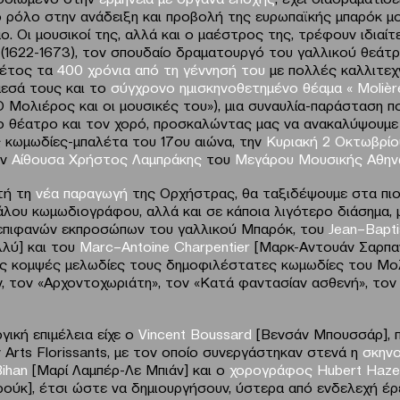
 ρόλο στην ανάδειξη και προβολή της ευρωπαϊκής μπαρόκ μ
. Οι μουσικοί της, αλλά και ο μαέστρος της, τρέφουν ιδιαίτ
ο
(1622-1673), τον σπουδαίο δραματουργό του γαλλικού θεάτρο
φέτος τα
400 χρόνια από τη γέννησή του
με πολλές καλλιτεχ
μεσά τους και το
σύγχρονο ημισκηνοθετημένο θέαμα «
Moli
è
r
Ο Μολιέρος και οι μουσικές του»), μια συναυλία-παράσταση π
το θέατρο και τον χορό, προσκαλώντας μας να ανακαλύψουμε κ
 κωμωδίες-μπαλέτα του 17ου αιώνα, την
Κυριακή 2 Οκτωβρί
ην
Αίθουσα Χρήστος Λαμπράκης
του
Μεγάρου Μουσικής Αθη
τή τη
νέα παραγωγή
της Ορχήστρας, θα ταξιδέψουμε στα πιο
άλου κωμωδιογράφου, αλλά και σε κάποια λιγότερο διάσημα, 
επιφανών εκπροσώπων του γαλλικού Μπαρόκ, του
Jean
–
Bapti
λύ] και του
Marc
–
Antoine
Charpentier
[Μαρκ-Αντουάν Σαρπαν
ις κομψές μελωδίες τους δημοφιλέστατες κωμωδίες του Μολ
, τον «Αρχοντοχωριάτη», τον «Κατά φαντασίαν ασθενή», τον
ική επιμέλεια είχε ο
Vincent Boussard
[Βενσάν Μπουσσάρ], 
 Arts Florissants, με τον οποίο συνεργάστηκαν στενά η
σκην
ihan
[Μαρί Λαμπέρ-Λε Μπιάν] και ο
χορογράφος
Hubert
Haze
ρούκ], έτσι ώστε να δημιουργήσουν, ύστερα από ενδελεχή έρ