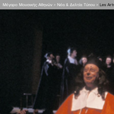
Μέγαρο Μουσικής Αθηνών
>
Νέα & Δελτία Τύπου
>
Les Art