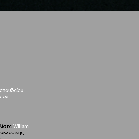
 σπουδαίου
ο σε
αλίστα
William
ροκλασικής
ι