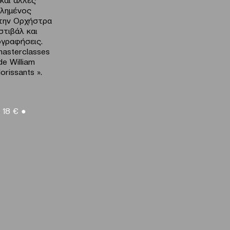
κλημένος
 την Ορχήστρα
στιβάλ και
ογραφήσεις.
 masterclasses
e William
orissants ».
1
8
€
●