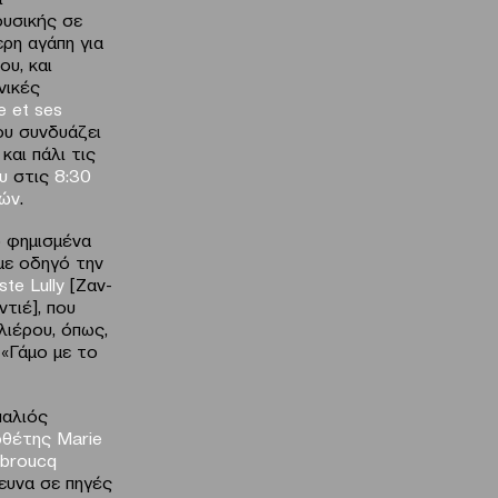
ουσικής σε
ερη αγάπη για
υ, και
νικές
e
et
ses
ου συνδυάζει
αι πάλι τις
ου
στις
8:30
νών
.
 φημισμένα
με οδηγό την
ste
Lully
[Ζαν-
τιέ], που
ιέρου, όπως,
 «Γάμο με το
παλιός
οθέτης
Marie
broucq
ευνα σε πηγές