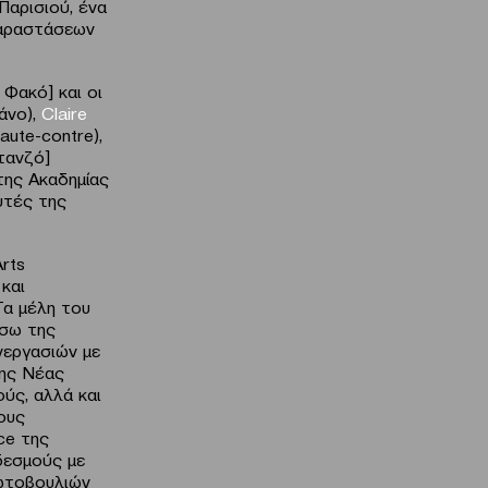
Παρισιού, ένα
παραστάσεων
Φακό] και οι
άνο),
Claire
aute-contre),
τανζό]
 της Ακαδημίας
υτές της
Arts
και
Τα μέλη του
έσω της
νεργασιών με
της Νέας
ύς, αλλά και
ους
ce της
 δεσμούς με
ρωτοβουλιών