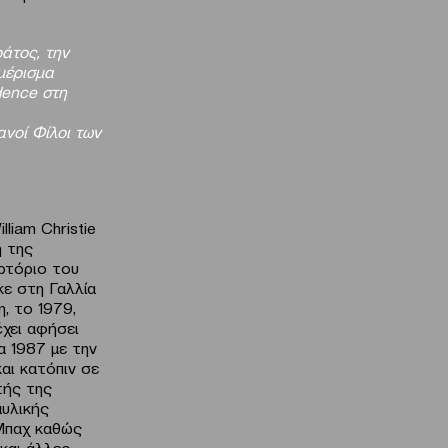
ράτος, την
μέρισμα
idence στη
ανοί Φίλοι των
liam Christie
η της
ερτόριο του
κε στη Γαλλία
, το 1979,
έχει αφήσει
α 1987 με την
αι κατόπιν σε
τής της
αυλικής
 Μπαχ καθώς
και άλλες