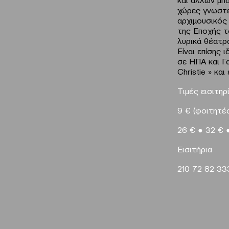
χώρες γνωστέ
αρχιμουσικός
της Εποχής τ
λυρικά θέατρ
Είναι επίσης 
σε ΗΠΑ και Γα
Christie » και
Τιμές εισιτηρ
9
€
(φοιτητέ
26
€
●
32
€
E
ισιτήρια
210 72
82 33