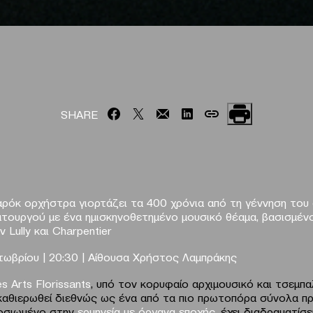
SHARE
αρόκ ορχήστρα γιορτάζει τα 400 χρόνια από τη γέννηση του
τουργού με ένα ημισκηνοθετημένο μουσικό θέαμα, βασισμέν
 Lully και Charpentier
τωβρίου
|
20:30
|
Αίθουσα Χρήστος Λαμπράκης
es
Arts
Florissants
, υπό τον κορυφαίο αρχιμουσικό και τσεμπ
ι καθιερωθεί διεθνώς ως ένα από τα πιο πρωτοπόρα σύνολα π
φοσιωμένο στην
ερμηνεία με όργανα εποχής
, έχει διαδραματίσε