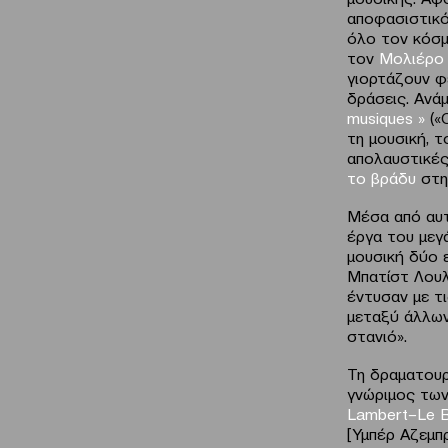
αποφασιστικό
όλο τον κόσμο
τον
Μολιέρ
γιορτάζουν 
δράσεις. Ανά
musiques
»
(«
τη μουσική, 
απολαυστικές
το βράδυ
στ
Μέσα από αυ
έργα του μεγ
μουσική δύο 
Μπατίστ Λουλ
έντυσαν με τ
μεταξύ άλλων
στανιό».
Τη δραματουργ
γνώριμος των
Lambert
–
Le
B
[Υμπέρ Αζεμπ