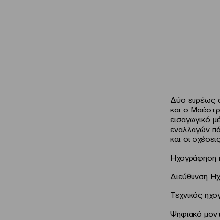
Δύο ευρέως α
και ο Μαέστρ
εισαγωγικό μ
εναλλαγών πά
και οι σχέσει
Ηχογράφηση
Διεύθυνση Ηχ
Τεχνικός ηχο
Ψηφιακό μον