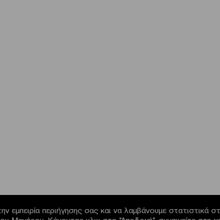
ην εμπειρία περιήγησης σας και να λαμβάνουμε στατιστικά στο
α του Μεγάρου. Κάνοντας κλικ στο "Αποδοχή", συναινείτε στη 