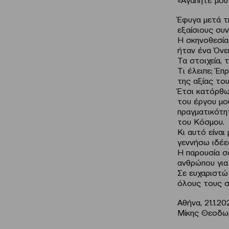
Έφυγα μετά τ
εξαίσιους συν
Η σκηνοθεσία 
ήταν ένα Όνει
Τα στοιχεία, 
Τι έλειπε; Έ
της αξίας του
Έτσι κατόρθω
του έργου μο
πραγματικότη
του Κόσμου.
Κι αυτό είναι
γεννήσω ιδέε
Η παρουσία σο
ανθρώπου για 
Σε ευχαριστώ 
όλους τους σ
Αθήνα, 21.1.20
Μίκης Θεοδω