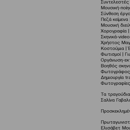
Συντελεστές
Μουσική-ποίη
Σύνθεση έργο
Πεζά κείμενα
Μουσική διεύ
Χορογραφία 
Σκηνικά-vide
Χρήστος Μαγ
Κοστούμια | 
Φωτισμοί | Γ
Οργάνωση-εκ
Βοηθός σκηνο
Φωτογράφος 
Δημιουργία t
Φωτογραφίες 
Τα τραγούδια
Σαλίνα Γαβαλ
Προσκεκλημέν
Πρωταγωνιστο
Ελισάβετ Μου