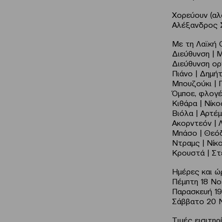
Χορεύουν (αλ
Αλέξανδρος 
Με τη Λαϊκή
Διεύθυνση | 
Διεύθυνση ορ
Πιάνο | Δημή
Μπουζούκι | 
Όμποε, φλογέ
Κιθάρα | Νίκο
Βιόλα | Αρτέ
Ακορντεόν | 
Μπάσο | Θεό
Ντραμς | Νίκ
Κρουστά | Σ
Ημέρες και 
Πέμπτη 18 Νοε
Παρασκευή 19
Σάββατο 20 Ν
Τιμές εισιτηρ