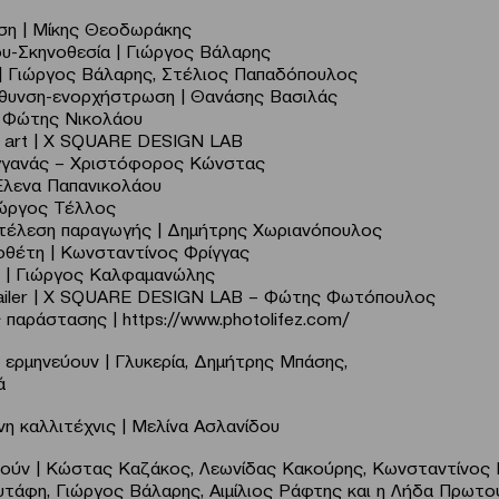
ση | Μίκης Θεοδωράκης
υ-Σκηνοθεσία | Γιώργος Βάλαρης
 | Γιώργος Βάλαρης, Στέλιος Παπαδόπουλος
θυνση-ενορχήστρωση | Θανάσης Βασιλάς
| Φώτης Νικολάου
o art | X SQUARE DESIGN LAB
γανάς – Χριστόφορος Κώνστας
Έλενα Παπανικολάου
ιώργος Τέλλος
τέλεση παραγωγής | Δημήτρης Χωριανόπουλος
θέτη | Κωνσταντίνος Φρίγγας
| Γιώργος Καλφαμανώλης
railer | X SQUARE DESIGN LAB – Φώτης Φωτόπουλος
παράστασης | https://www.photolifez.com/
 ερμηνεύουν | Γλυκερία, Δημήτρης Μπάσης,
ά
η καλλιτέχνις | Μελίνα Ασλανίδου
ύν | Κώστας Καζάκος, Λεωνίδας Κακούρης, Κωνσταντίνος 
τάφη, Γιώργος Βάλαρης, Αιμίλιος Ράφτης και η Λήδα Πρωτ