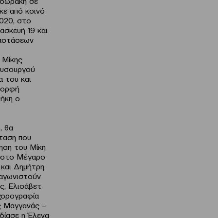
οδωράκη σε
κε από κοινό
2020, στο
ασκευή 19 και
ραστάσεων
 Μίκης
ουσουργού
α του και
 μορφή
ήκη ο
, θα
ταση που
ίηση του Μίκη
ι στο Μέγαρο
 και Δημήτρη
ταγωνιστούν
ς, Ελισάβετ
χορογραφία
ς Μαγγανάς –
ίασε η Έλενα