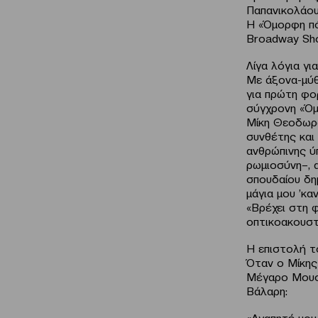
Παπανικολάου
Η «Όμορφη πό
Βroadway Sho
Λίγα λόγια γι
Με άξονα-μύθ
για πρώτη φο
σύγχρονη «Όμ
Μίκη Θεοδωρά
συνθέτης και
ανθρώπινης ύπ
ρωμιοσύνη–, 
σπουδαίου δη
μάγια μου ’κα
«Βρέχει στη φ
οπτικοακουστι
Η επιστολή 
Όταν ο Μίκη
Μέγαρο Μουσι
Βάλαρη:
«Αγαπητέ μου