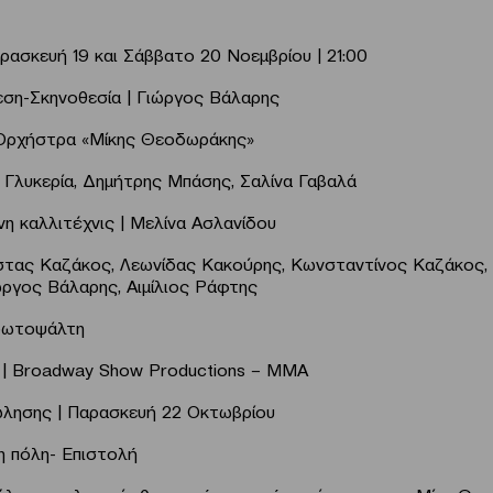
ρασκευή 19 και Σάββατο 20 Νοεμβρίου | 21:00
εση-Σκηνοθεσία | Γιώργος Βάλαρης
 Ορχήστρα «Μίκης Θεοδωράκης»
 Γλυκερία, Δημήτρης Μπάσης, Σαλίνα Γαβαλά
η καλλιτέχνις | Μελίνα Ασλανίδου
στας Καζάκος, Λεωνίδας Κακούρης, Κωνσταντίνος Καζάκος,
ργος Βάλαρης, Αιμίλιος Ράφτης
Πρωτοψάλτη
 | Broadway Show Productions – MΜΑ
λησης | Παρασκευή 22 Οκτωβρίου