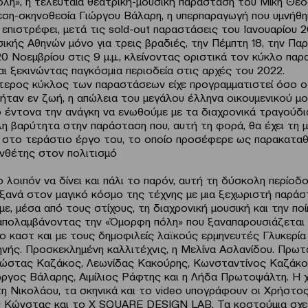
λη», η τελευταία θεατρική-μουσική παράσταση του Μίκη Θε
εση-σκηνοθεσία Γιώργου Βάλαρη, η υπερπαραγωγή που υμνήθη
, επιστρέφει, μετά τις sold-out παραστάσεις του Ιανουαρίου 
κής Αθηνών μόνο για τρεις βραδιές, την Πέμπτη 18, την Παρ
0 Νοεμβρίου στις 9 μ.μ., κλείνοντας οριστικά τον κύκλο πα
αι ξεκινώντας παγκόσμια περιοδεία στις αρχές του 2022.
τερος κύκλος των παραστάσεων είχε προγραμματιστεί όσο ο
ταν εν ζωή, η απώλεια του μεγάλου έλληνα οικουμενικού μ
ο έντονα την ανάγκη να ενωθούμε με τα διαχρονικά τραγούδι
λη βαρύτητα στην παράσταση που, αυτή τη φορά, θα έχει τη
στο τεράστιο έργο του, το οποίο προσέφερε ως παρακαταθ
νθέτης στον πολιτισμό
λοιπόν να δίνει και πάλι το παρόν, αυτή τη δύσκολη περίοδο
ξανά στον μαγικό κόσμο της τέχνης με μια ξεχωριστή παράσ
ε, μέσα από τους στίχους, τη διαχρονική μουσική και την πο
απολαμβάνοντας την «Όμορφη πόλη» που ξαναπαρουσιάζετα
ο καστ και με τους δημοφιλείς λαϊκούς ερμηνευτές Γλυκερία
ηνής. Προσκεκλημένη καλλιτέχνις, η Μελίνα Ασλανίδου. Πρω
 Κώστας Καζάκος, Λεωνίδας Κακούρης, Κωνσταντίνος Καζάκο
ργος Βάλαρης, Αιμίλιος Ράφτης και η Λήδα Πρωτοψάλτη. Η 
τη Νικολάου, τα σκηνικά και το video υπογράφουν οι Χρήστο
 Κώνστας και το X SQUARE DESIGN LAB. Τα κοστούμια σχεδ