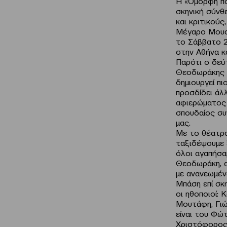
Η «Όμορφη πό
σκηνική σύνθ
και κριτικούς
Μέγαρο Μουσι
το Σάββατο 2
στην Αθήνα κ
Παρότι ο δεύ
Θεοδωράκης ή
δημιουργεί πι
προσδίδει άλ
αφιερώματος 
σπουδαίος συ
μας.
Με το θέατρο 
ταξιδέψουμε 
όλοι αγαπήσαμ
Θεοδωράκη, 
με ανανεωμέν
Μπάση επί σκ
οι ηθοποιοί:
Μουτάφη, Γιώ
είναι του Φώ
Χριστόφορος