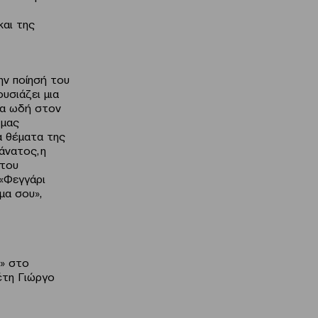
αι της
ην ποίησή του
υσιάζει μια
ια ωδή στον
 μας
α θέματα της
άνατος, η
 του
 «Φεγγάρι
μα σου»,
» στο
έτη Γιώργο