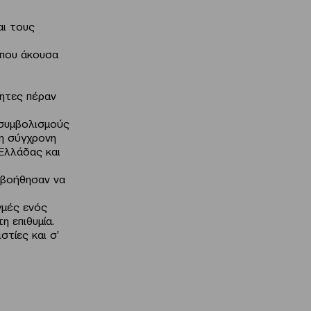
αι τους
ι που άκουσα
τητες πέραν
 συμβολισμούς
τη σύγχρονη
Ελλάδας και
ε βοήθησαν να
γμές ενός
η επιθυμία.
στίες και σ’