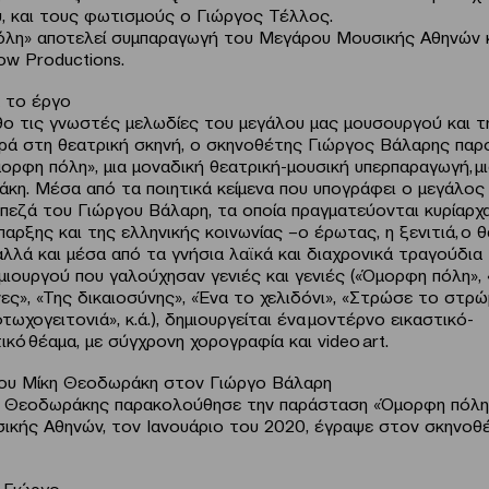
, και τους φωτισμούς ο Γιώργος Τέλλος.
λη» αποτελεί συμπαραγωγή του Μεγάρου Μουσικής Αθηνών κ
w Productions.
α το έργο
ο τις γνωστές μελωδίες του μεγάλου μας μουσουργού και τ
ρά στη θεατρική σκηνή, ο σκηνοθέτης Γιώργος Βάλαρης παρο
ορφη πόλη», μια μοναδική θεατρική-μουσική υπερπαραγωγή, μ
κη. Μέσα από τα ποιητικά κείμενα που υπογράφει ο μεγάλος
 πεζά του Γιώργου Βάλαρη, τα οποία πραγματεύονται κυρίαρχ
αρξης και της ελληνικής κοινωνίας –ο έρωτας, η ξενιτιά, ο θ
αλλά και μέσα από τα γνήσια λαϊκά και διαχρονικά τραγούδια
μιουργού που γαλούχησαν γενιές και γενιές («Όμορφη πόλη»,
νες», «Της δικαιοσύνης», «Ένα το χελιδόνι», «Στρώσε το στρώ
τωχογειτονιά», κ.ά.), δημιουργείται ένα μοντέρνο εικαστικό-
κό θέαμα, με σύγχρονη χορογραφία και video art.
του Μίκη Θεοδωράκη στον Γιώργο Βάλαρη
ς Θεοδωράκης παρακολούθησε την παράσταση «Όμορφη πόλη
κής Αθηνών, τον Ιανουάριο του 2020, έγραψε στον σκηνοθ
 Γιώργο,