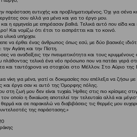
ην παράσταση ευτυχής και προβληματισμένος. Όχι για σένα κ
εργάτες σου αλλά για μένα και για το έργο μου.
και η ερμηνεία με επηρέασαν βαθιά. Τελικά αυτό που είδα κα
ρο! Και νομίζω ότι έτσι το εισπράττει και το κοινό.
τα υλικά υπήρχαν.
πρεπε να έρθει ένας άνθρωπος όπως εσύ, με δύο βασικές ιδιό
: την Αγάπη και την Πίστη.
σες να αναδείξεις την πνευματικότητα και τους κρυμμένους
υ πλάθοντας τελικά ένα νέο πρόσωπο που να πατάει γερά σ
τα και ταυτόχρονα να στοχεύει στο Μέλλον. Στο Αύριο της 
 μια νίκη για μένα, γιατί οι δοκιμασίες που επέλεξα να ζήσω μ
ς και έργα σαν κι αυτό της Όμορφης πόλης.
υ στη ζωή μου δεν είναι τυχαία. Ήρθες στις πιο κρίσιμες στι
τον οποίο η δικαίωση αποτελεί την τελευταία αλλά και μέγιστ
θερμά και σε παρακαλώ να διαβιβάσεις τις θερμές μου ευχαρι
υντελεστές της παράστασης.»
20
ράκης