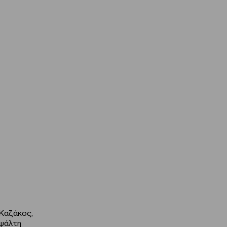
Καζάκος,
οψάλτη