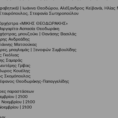
φαβητικά) | Ιωάννα Θεοδώρου, Αλέξανδρος Κεϊβανάι, Ηλίας
Σταυρόπουλος, Στεφανία Σωτηροπούλου
 Ορχήστρα «ΜΙΚΗΣ ΘΕΟΔΩΡΑΚΗΣ»
Μαργαρίτα-Ασπασία Θεοδωράκη
χήστρας, μπουζούκι | Θανάσης Βασιλάς
τρης Ανδρεάδης
Γιάννης Ματσούκας
ρες, μπαγλαμάς | Ξενοφών Συμβουλίδης
ς Γκιόλιας
μης Σαμαράς
Λευτέρης Γρίβας
δωρος Κουέλης
ος Σκομόπουλος
τέφανος Θεοδωράκης-Παπαγγελίδης
ώρες παραστάσεων
μβρίου | 21:00
 Νοεμβρίου | 21:00
οεμβρίου | 21:00
ίων