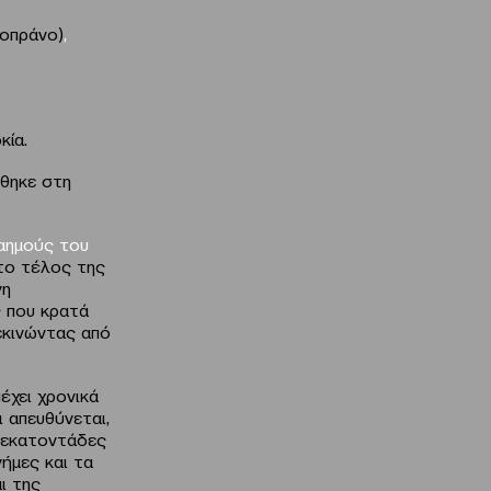
σοπράνο)
,
κία.
ήθηκε στη
καημούς του
το τέλος της
νη
ς που κρατά
εκινώντας από
έχει χρονικά
 απευθύνεται,
 εκατοντάδες
νήμες και τα
ι της