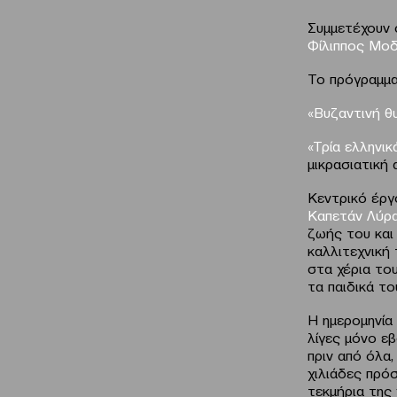
Συμμετέχουν 
Φίλιππος Μο
Το πρόγραμμα
«Βυζαντινή θ
«Τρία ελληνι
μικρασιατική
Κεντρικό έργ
Καπετάν Λύρ
ζωής του και
καλλιτεχνική
στα χέρια το
τα παιδικά το
Η ημερομηνία
λίγες μόνο ε
πριν από όλα
χιλιάδες πρόσ
τεκμήρια της