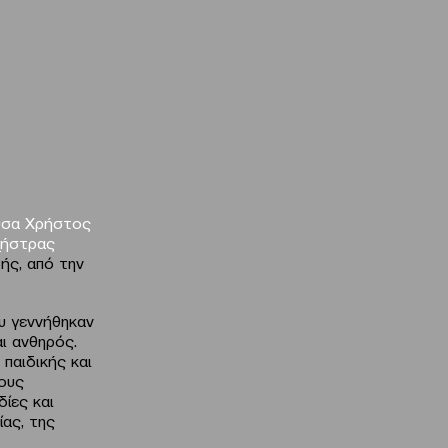
υσα Χρήστος
χήστρας
ής, από την
υ γεννήθηκαν
ι ανθηρός.
παιδικής και
τους
ίες και
ίας, της