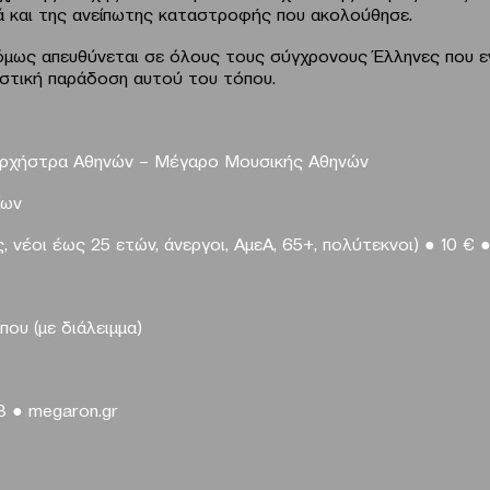
ά και της ανείπωτης καταστροφής που ακολούθησε.
μως απευθύνεται σε όλους τους σύγχρονους Έλληνες που ε
τιστική παράδοση αυτού του τόπου.
Ορχήστρα Αθηνών – Μέγαρο Μουσικής Αθηνών
ίων
, νέοι έως 25 ετών, άνεργοι, ΑμεΑ, 65+, πολύτεκνοι)
●
10 €
ίπου (με διάλειμμα)
33
●
megaron
.
gr