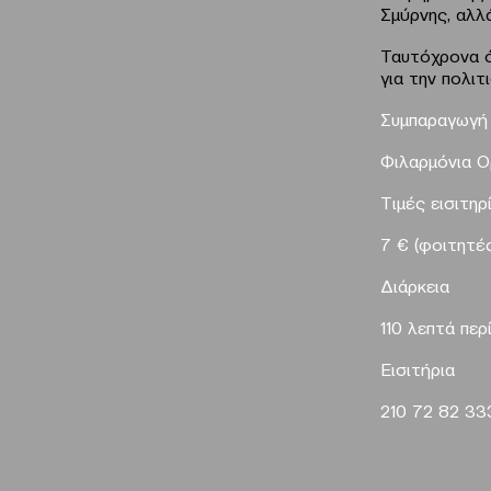
Σμύρνης, αλλ
Ταυτόχρονα ό
για την πολι
Συμπαραγωγή
Φιλαρμόνια 
Τιμές εισιτηρ
7 € (φοιτητές
Διάρκεια
110 λεπτά περ
Eισιτήρια
210 72 82 3