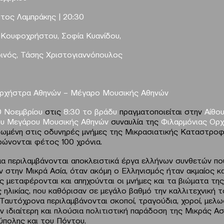
τος Λαμπράκης |
20:30
α
Κουφοχρήστου, Σοφία Κυανίδου,
ινός, Τάσης Χριστογιαννόπουλος
Ορχήστρα Αθηνών – Μέγαρο Μουσικής Αθηνών
0 Νοεμβρίου
στις
8:30 το βράδυ
πραγματοποιείται στην
Αίθο
ου Μεγάρου Μουσικής Αθηνών
συναυλία της
Φιλαρμόνιας Ορ
ωμένη στις οδυνηρές μνήμες της Μικρασιατικής Καταστροφ
ρώνονται φέτος 100 χρόνια.
α περιλαμβάνονται αποκλειστικά έργα ελλήνων συνθετών πο
ν στην Μικρά Ασία, όταν ακόμη ο Ελληνισμός ήταν ακμαίος κα
 μεταφέρονται και απηχούνται οι μνήμες και τα βιώματα της 
 ηλικίας, που καθόρισαν σε μεγάλο βαθμό την καλλιτεχνική 
Ταυτόχρονα περιλαμβάνονται σκοποί, τραγούδια, χοροί, μελωδ
ν ιδιαίτερη και πλούσια πολιτιστική παράδοση της Μικράς Ασ
πολης και του Πόντου.