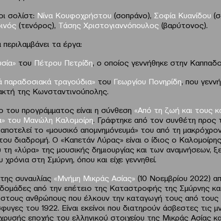
οι σολίστ:
Νίνα Κουφοχρήστου
(σοπράνο),
Σοφία Κυανίδου
(
δινός
(τενόρος),
Τάσης Χριστογιαννόπουλος
(βαρύτονος).
 περιλαμβάνει τα έργα:
υσία»
του
Πέτρου Πετρίδη
, ο οποίος γεννήθηκε στην Καππαδο
κά παραδοσιακά τραγούδια»
του
Γεωργίου Πονηρίδη
, που γενν
 ακτή της Κωνσταντινούπολης.
ο του προγράμματος είναι η σύνθεση
«Από τη ζωή και τους 
α» του Μανώλη Καλομοίρη
. Γράφτηκε από τον συνθέτη προς 
 αποτελεί το «μουσικό απομνημόνευμά» του από τη μακρόχρο
 του διαδρομή. Ο «Καπετάν Λύρας» είναι ο ίδιος ο Καλομοίρη
υ τη «λύρα» της μουσικής δημιουργίας και των αναμνήσεων, ξ
υ χρόνια στη Σμύρνη, όπου και είχε γεννηθεί.
 της συναυλίας
«Μνήμη Μικράς Ασίας»
(10 Νοεμβρίου 2022) απ
βδομάδες από την επέτειο της Καταστροφής της Σμύρνης και
, στους ανθρώπους που έλκουν την καταγωγή τους από τους
φυγες του 1922. Είναι εκείνοι που διατηρούν άσβεστες τις μ
 χρυσής εποχής του ελληνικού στοιχείου της Μικράς Ασίας κα