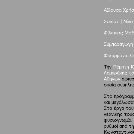
Αίθουσα Χρήσ
Σολίστ |
Νίν
Φίλιππος Μοδ
Συμπαραγωγή
Φιλαρμόνια 
Την
Πέμπτη 1
Λαμπράκης τ
Αθηνών
αφιερ
οποία συμπλη
Στο πρόγραμμ
και μεγάλωσα
Στα έργα τους
νεανικής τους
φυσιογνωμία. 
ρυθμοί από τη
Κωνσταντινού