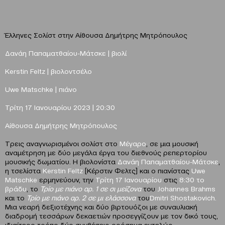
Έλληνες Σολίστ στην Αίθουσα Δημήτρης Μητρόπουλος
Δανάη Παπαματθαίου-Μάτσκε | βιολί
Kerstin
Feltz
| βιολοντσέλο
Uwe
Matschke
| πιάνο
Τρίτη 17 Ιανουαρίου 2023 |
20:30
Αίθουσα Δημήτρης Μητρόπουλος
Tρεις αναγνωρισμένοι σολίστ στο
Μέγαρο
, σε μια μουσική
αναμέτρηση με δύο μεγάλα έργα του διεθνούς ρεπερτορίου
μουσικής δωματίου. Η βιολονίστα
Δανάη Παπαματθαίου-Μάτσκε
,
η τσελίστα
Kerstin
Feltz
[Κέρστιν Φελτς] και ο πιανίστας
Uwe
Matschke
ερμηνεύουν, την
Τρίτη 17 Ιανουαρίου
στις
8:30 το
βράδυ
, το
Τρίο με πιάνο αρ. 1 σε σι μείζονα
του
Johannes
Brahms
και το
Τρίο με πιάνο αρ. 2 σε μι ελάσσονα
του
Dmitri
Shostakovich
.
Mια νεαρή δεξιοτέχνης και δύο βιρτουόζοι με συναυλιακή
διαδρομή τεσσάρων δεκαετιών προσεγγίζουν με τον δικό τους,
ιδιαίτερο τρόπο δύο συνθέσεις-ορόσημα εντελώς