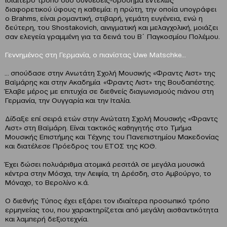
διαφορετικού ύφους η καθεμία: η πρώτη, την οποία υπογράφει
ο Brahms, είναι ρομαντική, στιβαρή, γεμάτη ευγένεια, ενώ η
δεύτερη, του Shostakovich, αινιγματική και μελαγχολική, μοιάζει
σαν ελεγεία γραμμένη για τα δεινά του Β΄ Παγκοσμίου Πολέμου.
Γεννημένος στη Γερμανία, ο πιανίστας Uwe Matschke…
… σπούδασε στην Ανωτάτη Σχολή Μουσικής «Φραντς Λιστ» της
Βαϊμάρης και στην Ακαδημία «Φραντς Λιστ» της Βουδαπέστης.
Έλαβε μέρος με επιτυχία σε διεθνείς διαγωνισμούς πιάνου στη
Γερμανία, την Ουγγαρία και την Ιταλία.
Δίδαξε επί σειρά ετών στην Ανώτατη Σχολή Μουσικής «Φραντς
Λιστ» στη Βαϊμάρη. Είναι τακτικός καθηγητής στο Τμήμα
Μουσικής Επιστήμης και Τέχνης του Πανεπιστημίου Μακεδονίας
και διατέλεσε Πρόεδρος του ΕΤΟΣ της ΚΟΘ.
Έχει δώσει πολυάριθμα ατομικά ρεσιτάλ σε μεγάλα μουσικά
κέντρα στην Μόσχα, την Λειψία, τη Δρέσδη, στο Αμβούργο, το
Μόναχο, το Βερολίνο κ.ά.
Ο διεθνής Τύπος έχει εξάρει τον ιδιαίτερα προσωπικό τρόπο
ερμηνείας του, που χαρακτηρίζεται από μεγάλη αισθαντικότητα
και λαμπερή δεξιοτεχνία.