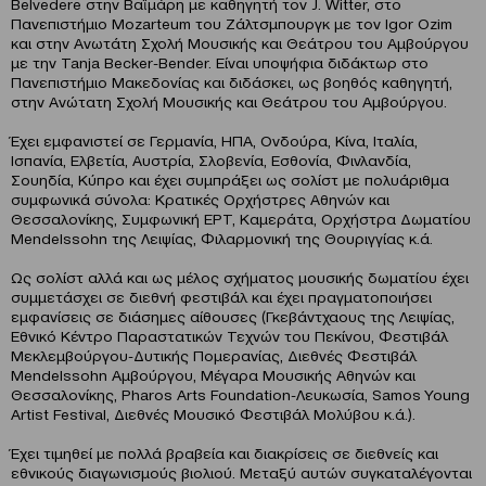
Belvedere στην Βαϊμάρη με καθηγητή τον J. Witter, στο
Πανεπιστήμιο Mozarteum του Ζάλτσμπουργκ με τον Igor Ozim
και στην Ανωτάτη Σχολή Μουσικής και Θεάτρου του Αμβούργου
με την Tanja Becker-Bender. Είναι υποψήφια διδάκτωρ στο
Πανεπιστήμιο Μακεδονίας και διδάσκει, ως βοηθός καθηγητή,
στην Ανώτατη Σχολή Μουσικής και Θεάτρου του Αμβούργου.
Έχει εμφανιστεί σε Γερμανία, ΗΠΑ, Ονδούρα, Κίνα, Ιταλία,
Ισπανία, Ελβετία, Αυστρία, Σλοβενία, Εσθονία, Φινλανδία,
Σουηδία, Κύπρο και έχει συμπράξει ως σολίστ με πολυάριθμα
συμφωνικά σύνολα: Κρατικές Ορχήστρες Αθηνών και
Θεσσαλονίκης, Συμφωνική ΕΡΤ, Καμεράτα, Ορχήστρα Δωματίου
Mendelssohn της Λειψίας, Φιλαρμονική της Θουριγγίας κ.ά.
Ως σολίστ αλλά και ως μέλος σχήματος μουσικής δωματίου έχει
συμμετάσχει σε διεθνή φεστιβάλ και έχει πραγματοποιήσει
εμφανίσεις σε διάσημες αίθουσες (Γκεβάντχαους της Λειψίας,
Εθνικό Κέντρο Παραστατικών Τεχνών του Πεκίνου, Φεστιβάλ
Μεκλεμβούργου-Δυτικής Πομερανίας, Διεθνές Φεστιβάλ
Mendelssohn Αμβούργου, Μέγαρα Μουσικής Αθηνών και
Θεσσαλονίκης, Pharos Arts Foundation-Λευκωσία, Samos Young
Artist Festival, Διεθνές Μουσικό Φεστιβάλ Μολύβου κ.ά.).
Έχει τιμηθεί με πολλά βραβεία και διακρίσεις σε διεθνείς και
εθνικούς διαγωνισμούς βιολιού. Μεταξύ αυτών συγκαταλέγονται