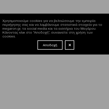
Χρησιμοποιούμε cookies για να βελτιώσουμε την εμπειρία
περιήγησης σας και να λαμβάνουμε στατιστικά στοιχεία για το
megaron.gr, τα social media και τα εισιτήρια του Μεγάρου.
Κάνοντας κλικ στο "Αποδοχή", συναινείτε στη χρήση των
cookies.
Αποδοχή
NEWSLETTER