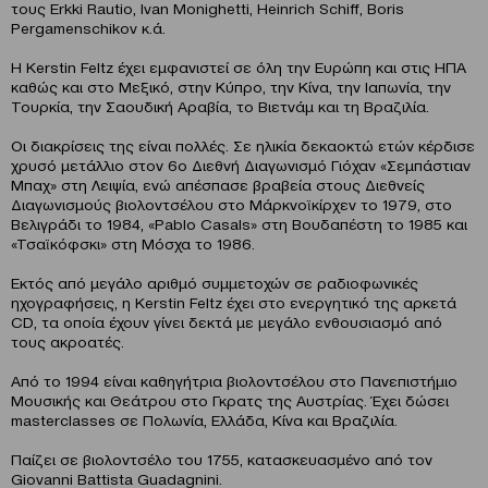
τους Erkki Rautio, Ivan Monighetti, Heinrich Schiff, Boris
Pergamenschikov κ.ά.
Η Kerstin Feltz έχει εμφανιστεί σε όλη την Ευρώπη και στις ΗΠΑ
καθώς και στο Μεξικό, στην Κύπρο, την Κίνα, την Ιαπωνία, την
Τουρκία, την Σαουδική Αραβία, το Βιετνάμ και τη Βραζιλία.
Οι διακρίσεις της είναι πολλές. Σε ηλικία δεκαοκτώ ετών κέρδισε
χρυσό μετάλλιο στον 6ο Διεθνή Διαγωνισμό Γιόχαν «Σεμπάστιαν
Μπαχ» στη Λειψία, ενώ απέσπασε βραβεία στους Διεθνείς
Διαγωνισμούς βιολοντσέλου στο Μάρκνοϊκίρχεν το 1979, στο
Βελιγράδι το 1984, «Pablo Casals» στη Βουδαπέστη το 1985 και
«Τσαϊκόφσκι» στη Μόσχα το 1986.
Εκτός από μεγάλο αριθμό συμμετοχών σε ραδιοφωνικές
ηχογραφήσεις, η Kerstin Feltz έχει στο ενεργητικό της αρκετά
CD, τα οποία έχουν γίνει δεκτά με μεγάλο ενθουσιασμό από
τους ακροατές.
Από το 1994 είναι καθηγήτρια βιολοντσέλου στο Πανεπιστήμιο
Μουσικής και Θεάτρου στο Γκρατς της Αυστρίας. Έχει δώσει
masterclasses σε Πολωνία, Ελλάδα, Κίνα και Βραζιλία.
Παίζει σε βιολοντσέλο του 1755, κατασκευασμένο από τον
Giovanni Battista Guadagnini.