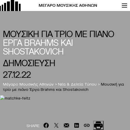
ΜΟΥΣΙΚΗ ΓΙΑ ΤΡΙΟ ΜΕ ΠΙΑΝΟ
ΕΡΓΑ BRAHMS ΚΑΙ
SHOSTAKOVICH
ΔΗΜΟΣΙΕΥΣΗ
27.12.22
Μέγαρο Μουσικής Αθηνών
>
Νέα & Δελτία Τύπου
>
Μουσική για
τρίο με πιάνο Έργα Brahms και Shostakovich
SHARE