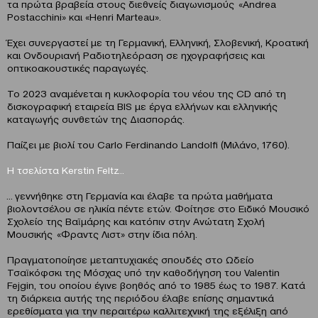
τα πρώτα βραβεία στους διεθνείς διαγωνισμούς «Andrea
Postacchini» και «Henri Marteau».
Έχει συνεργαστεί με τη Γερμανική, Ελληνική, Σλοβενική, Κροατική
και Ονδουριανή Ραδιοτηλεόραση σε ηχογραφήσεις και
οπτικοακουστικές παραγωγές.
Το 2023 αναμένεται η κυκλοφορία του νέου της CD από τη
δισκογραφική εταιρεία BIS με έργα ελλήνων και ελληνικής
καταγωγής συνθετών της Διασποράς.
Παίζει με βιολί του Carlo Ferdinando Landolfi (Μιλάνο, 1760).
Η τσελίστα Kerstin Feltz…
… γεννήθηκε στη Γερμανία και έλαβε τα πρώτα μαθήματα
βιολοντσέλου σε ηλικία πέντε ετών. Φοίτησε στο Ειδικό Μουσικό
Σχολείο της Βαϊμάρης και κατόπιν στην Ανώτατη Σχολή
Μουσικής «Φραντς Λιστ» στην ίδια πόλη.
Πραγματοποίησε μεταπτυχιακές σπουδές στο Ωδείο
Τσαϊκόφσκι της Μόσχας υπό την καθοδήγηση του Valentin
Fejgin, του οποίου έγινε βοηθός από το 1985 έως το 1987. Κατά
τη διάρκεια αυτής της περιόδου έλαβε επίσης σημαντικά
ερεθίσματα για την περαιτέρω καλλιτεχνική της εξέλιξη από