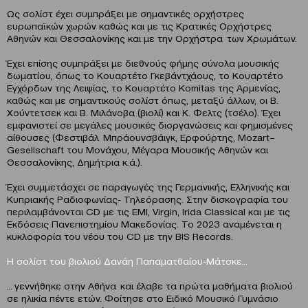
Ως σολίστ έχει συμπράξει με σημαντικές ορχήστρες
ευρωπαϊκών χωρών καθώς και με τις Κρατικές Ορχήστρες
Αθηνών και Θεσσαλονίκης και με την Ορχήστρα των Χρωμάτων.
Έχει επίσης συμπράξει με διεθνούς φήμης σύνολα μουσικής
δωματίου, όπως το Κουαρτέτο Γκεβάντχάους, το Κουαρτέτο
Εγχόρδων της Λειψίας, το Κουαρτέτο Komitas της Αρμενίας,
καθώς και με σημαντικούς σολίστ όπως, μεταξύ άλλων, οι Β.
Χούντετσεκ και Β. Μιλάνοβα (βιολί) και Κ. Φελτς (τσέλο). Έχει
εμφανιστεί σε μεγάλες μουσικές διοργανώσεις και φημισμένες
αίθουσες (Φεστιβάλ Μπράουνσβάιγκ, Ερφούρτης, Mozart–
Gesellschaft του Μονάχου, Μέγαρα Μουσικής Αθηνών και
Θεσσαλονίκης, Δημήτρια κ.ά.).
Έχει συμμετάσχει σε παραγωγές της Γερμανικής, Ελληνικής και
Κυπριακής Ραδιοφωνίας- Τηλεόρασης. Στην δισκογραφία του
περιλαμβάνονται CD με τις EMI, Virgin, Irida Classical και με τις
Εκδόσεις Πανεπιστημίου Μακεδονίας. Το 2023 αναμένεται η
κυκλοφορία του νέου του CD με την BIS Records.
Η σολίστ του βιολιού Δανάη Παπαματθαίου-Μάτσκε…
… γεννήθηκε στην Αθήνα και έλαβε τα πρώτα μαθήματα βιολιού
σε ηλικία πέντε ετών. Φοίτησε στο Ειδικό Μουσικό Γυμνάσιο