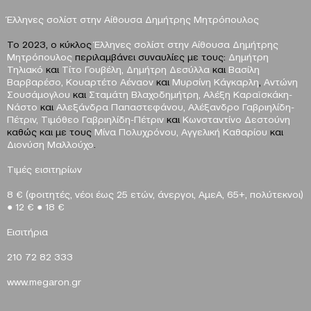
Έλληνες σολίστ στην Αίθουσα Δημήτρης Μητρόπουλος
Το 2023, ο κύκλος
Έλληνες σολίστ στην Αίθουσα Δημήτρης
Μητρόπουλος
περιλαμβάνει συναυλίες με τους:
Δημήτρη
Τηλιακό
και
Τίτο Γουβέλη, Δημήτρη Δεσύλλα
και
Βασίλη
Βαρβαρέσο, Κουαρτέτο Αέναον
και
Μυρσίνη Κάγκαρλη
,
Αντώνη
Σουσάμογλου
και
Σταμάτη Βλαχοδημήτρη, Αλέξη Καραϊσκάκη-
Νάστο
και
Αλεξάνδρα Παπαστεφάνου, Αλέξανδρο Γαβριηλίδη-
Πέτριν, Τιμόθεο Γαβριηλίδη-Πέτριν
και
Κωνσταντίνο Δεστούνη
καθώς και με τους
Μίνα Πολυχρόνου, Αγγελική Καθαρίου
και
Διονύση Μαλλούχο
.
Τιμές εισιτηρίων
8 € (φοιτητές, νέοι έως 25 ετών, άνεργοι, ΑμεΑ, 65+, πολύτεκνοι)
●
12 €
●
18 €
Eισιτήρια
210 72 82 333
www
.
megaron
.
gr