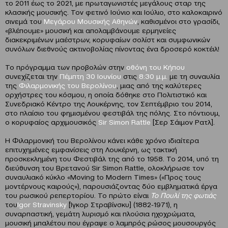
το 2011 έως το 2021, με πρωταγωνιστές μεγάλους σταρ της
κλασικής μουσικής. Τον φετινό Ιούνιο και Ιούλιο, στο καλοκαιρινό
σινεμά του
Μεγάρου Μουσικής Αθηνών
, καθισμένοι στο γρασίδι,
«βλέπουμε» μουσική και απολαμβάνουμε ερμηνείες
διακεκριμένων μαέστρων, κορυφαίων σολίστ και συμφωνικών
συνόλων διεθνούς ακτινοβολίας πίνοντας ένα δροσερό κοκτέιλ!
Το πρόγραμμα των προβολών στην
οθόνη του Κήπου
συνεχίζεται την
Πέμπτη 30 Ιουνίου
στις
8:30 μ.μ.
με τη συναυλία
της
Φιλαρμονικής του Βερολίνου
, μιας από της καλύτερες
ορχήστρες του κόσμου, η οποία δόθηκε στo Πολιτιστικό και
Συνεδριακό Κέντρο της Λουκέρνης, τον Σεπτέμβριο του 2014,
στο πλαίσιο του φημισμένου φεστιβάλ της πόλης. Στο πόντιουμ,
ο κορυφαίος αρχιμουσικός
Sir
Simon
Rattle
[Σερ Σάιμον Ρατλ].
Η Φιλαρμονική του Βερολίνου κάνει κάθε χρόνο ιδιαίτερα
επιτυχημένες εμφανίσεις στη Λουκέρνη, ως τακτική
προσκεκλημένη του Φεστιβάλ της από το 1958. Το 2014, υπό τη
διεύθυνση του Βρετανού Sir Simon Rattle, ολοκλήρωσε τον
συναυλιακό κύκλο «Moving to Modern Times» («Προς τους
μοντέρνους καιρούς»), παρουσιάζοντας δύο εμβληματικά έργα
του ρωσικού ρεπερτορίου. Το πρώτο είναι
Το Πουλί της φωτιάς
του
Igor
Stravinsky
[Ίγκορ Στραβίνσκυ] (1882-1971), η
συναρπαστική, γεμάτη λυρισμό και πλούσια ηχοχρώματα,
μουσική μπαλέτου που έγραψε ο λαμπρός ρώσος μουσουργός