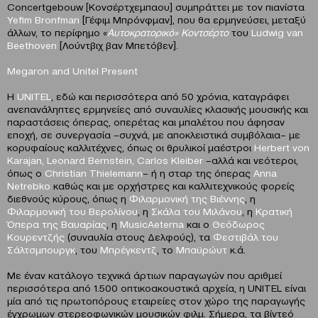
Concertgebouw [Κονσέρτχεμπαου] συμπράττει με τον πιανίστα
Yefim Bronfman
[Γέφιμ Μπρόνφμαν], που θα ερμηνεύσει, μεταξύ
άλλων, το περίφημο «
Αυτοκρατορικό» Κοντσέρτο
του
Ludwig
van
Beethoven
[Λούντβιχ βαν Μπετόβεν].
Megaron
and
Unitel
Present
Η
UNITEL
, εδώ και περισσότερα από 50 χρόνια, καταγράφει
ανεπανάληπτες ερμηνείες από συναυλίες κλασικής μουσικής και
παραστάσεις όπερας, οπερέτας και μπαλέτου που άφησαν
εποχή, σε συνεργασία –συχνά, με αποκλειστικά συμβόλαια– με
κορυφαίους καλλιτέχνες, όπως οι θρυλικοί μαέστροι
Herbert von
Karajan, Leonard Bernstein, Carlos Kleiber
–αλλά και νεότεροι,
όπως ο
Christian Thielemann
– ή η σταρ της όπερας
Anna
Netrebko
καθώς και με ορχήστρες και καλλιτεχνικούς φορείς
διεθνούς κύρους, όπως η
Φιλαρμονική της Βιέννης
, η
Φιλαρμονική του Βερολίνου
, η
Σκάλα του Μιλάνου
, η
Κρατική
Όπερα της Βαυαρίας
, η
MusicAeterna
και ο
Θεόδωρος
Κουρεντζής
(συναυλία στους Δελφούς), τα
Φεστιβάλ του
Σάλτσμπουργκ
, του
Μπρέγκεντζ
, το
Μπαϋρώυτ
κ.ά.
Με έναν κατάλογο τεχνικά άρτιων παραγωγών που αριθμεί
περισσότερα από 1.500 οπτικοακουστικά αρχεία, η UNITEL είναι
μία από τις πρωτοπόρους εταιρείες στον χώρο της παραγωγής
έγχρωμων στερεοφωνικών μουσικών φιλμ. Σήμερα, τα βίντεό