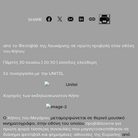
SHARE
από το Φεστιβάλ της Λουκέρνης
σε πρώτη προβολή στην οθόνη
του Κήπου
Πέμπτη 30 Ιουνίου |
20:30
| είσοδος ελεύθερη
Σε συνεργασία με την UNITEL
Χορηγός των εκδηλώσεωνστον Κήπο
Ο
Κήπος του Μεγάρου
μεταμορφώνεται σε θερινό μουσικό
κινηματογράφο, στην οθόνη του οποίου
προβάλλονται για
πρώτη φορά
τέσσερις συναυλίες που μαγνητοσκοπήθηκαν σε
διάσημα φεστιβάλ και φημισμένες αίθουσες της Ευρώπης
από