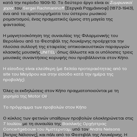
κατά την περίοδο 1909-10. Το δεύτερο έργο είναι οι
Συμφωνικοί
χοροί
του
Sergei
Rachmaninoff
[Σεργκέι Ραχμάνινοφ] (1873-1943),
ένα από τα αριστουργήματα του ύστερου ρωσικού
ρομαντισμού, ένας πραγματικός ύμνος στη μαγεία της
φαντασίας.
Η μαγνητοσκόπηση της συναυλίας της Φιλαρμονικής του
Βερολίνου από το Φεστιβάλ της Λουκέρνης προέρχεται την
πλούσια συλλογή της εταιρείας οπτικοακουστικών παραγωγών
κλασικής μουσικής
UNITEL
, όπως άλλωστε και οι υπόλοιπες τρεις
μουσικές συναντήσεις κορυφής που προβάλλονται στον Κήπο.
Η είσοδος είναι ελεύθερη (με δελτία προτεραιότητας από το
site
του Μεγάρου και στην είσοδο κατά την ημέρα της
προβολής).
Όλες οι εκδηλώσεις στον Κήπο πραγματοποιούνται με τη
χορηγία της
Motor
Oil
.
Το πρόγραμμα των προβολών
στον Κήπο
Ο κύκλος των φετινών υπαίθριων προβολών ολοκληρώνεται στις
7 Ιουλίου
με τη συναυλία της
Βασιλικής
Ορχήστρας
Concertgebouw
του Άμστερνταμ,
υπό τον
Andris Nelsons
[Άντρις Νέλσονς], και πάλι από το Φεστιβάλ της Λουκέρνης. Η