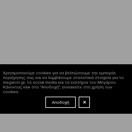
Χρησιμοποιούμε cookies για να βελτιώσουμε την εμπειρία
περιήγησης σας και να λαμβάνουμε στατιστικά στοιχεία για το
megaron.gr, τα social media και τα εισιτήρια του Μεγάρου.
Κάνοντας κλικ στο "Αποδοχή", συναινείτε στη χρήση των
cookies.
Αποδοχή