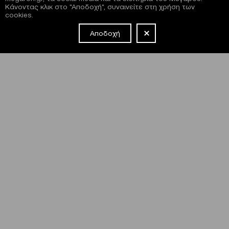
Κάνοντας κλικ στο "Αποδοχή", συναινείτε στη χρήση των
cookies.
Αποδοχή
NEWSLETTER
Έχω διαβάσει και συμφωνώ με τους
όρους και τις
προϋποθέσεις
εγγραφής στο newsletter και χρήσης του site
του Μεγάρου.