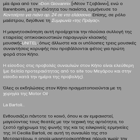
μία άρια από τον
«
Don
Giovanni
»
[«Ντον Τζοβάννι»], ενώ ο
Barenboim, με την ιδιότητα του πιανίστα, ερμήνευσε το
Κοντσέρτο για πιάνο αρ. 24 σε ντο ελάσσονα
.
Επίσης, σε ρόλο
μαέστρου, διηύθυνε τη
Συμφωνία «της Πράγας».
Η μαγνητοσκόπηση αυτή προέρχεται την πλούσια συλλογή της
εταιρείας οπτικοακουστικών παραγωγών κλασικής
μουσικής
UNITEL
, όπως άλλωστε και οι υπόλοιπες τρεις μουσικές
συναντήσεις κορυφής που προβάλλονται φέτος για πρώτη
φορά στον Κήπο.
Η είσοδος στις προβολές συναυλιών στον Κήπο είναι ελεύθερη
(με δελτία προτεραιότητας από το
site
του Μεγάρου και στην
είσοδο κατά την ημέρα της προβολής).
Όλες οι εκδηλώσεις στον Κήπο πραγματοποιούνται με τη
χορηγία της
Motor
Oil
.
La
Bartoli
…
Ενθουσιάζει πάντοτε το κοινό, όπου κι αν εμφανιστεί,
μαγεύοντας τους θεατές με την τεχνική της αρτιότητα, το
ζεστό ηχόχρωμα της φωνής της και τις ειλικρινείς ερμηνείες
της. Η Cecilia Bartoli, σε αυτή τη συναυλία της στο
Μοτσαρτέουμ, η οποία μαγνητοσκοπήθηκε πέρυσι χωρίς την