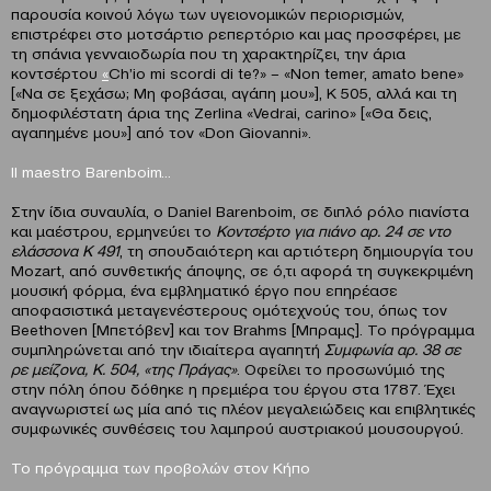
παρουσία κοινού λόγω των υγειονομικών περιορισμών,
επιστρέφει στο μοτσάρτιο ρεπερτόριο και μας προσφέρει, με
τη σπάνια γενναιοδωρία που τη χαρακτηρίζει, την άρια
κοντσέρτου
«
Ch’io mi scordi di te?» – «Non temer, amato bene»
[«Nα σε ξεχάσω; Μη φοβάσαι, αγάπη μου»], K 505, αλλά και τη
δημοφιλέστατη άρια της Zerlina «Vedrai, carino» [«Θα δεις,
αγαπημένε μου»] από τον «Don Giovanni».
Il
maestro
Barenboim
…
Στην ίδια συναυλία, ο Daniel Barenboim, σε διπλό ρόλο πιανίστα
και μαέστρου, ερμηνεύει το
Κοντσέρτο για πιάνο αρ. 24 σε ντο
ελάσσονα Κ 491
, τη σπουδαιότερη και αρτιότερη δημιουργία του
Mozart, από συνθετικής άποψης, σε ό,τι αφορά τη συγκεκριμένη
μουσική φόρμα, ένα εμβληματικό έργο που επηρέασε
αποφασιστικά μεταγενέστερους ομότεχνούς του, όπως τον
Beethoven [Μπετόβεν] και τον Brahms [Μπραμς]. Το πρόγραμμα
συμπληρώνεται από την ιδιαίτερα αγαπητή
Συμφωνία αρ. 38 σε
ρε μείζονα, Κ. 504, «της Πράγας»
. Οφείλει το προσωνύμιό της
στην πόλη όπου δόθηκε η πρεμιέρα του έργου στα 1787. Έχει
αναγνωριστεί ως μία από τις πλέον μεγαλειώδεις και επιβλητικές
συμφωνικές συνθέσεις του λαμπρού αυστριακού μουσουργού.
Το πρόγραμμα των προβολών
στον Κήπο