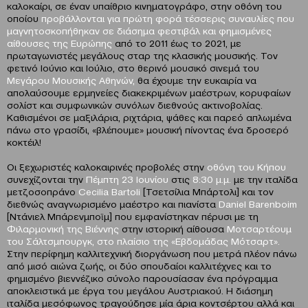
καλοκαίρι, σε έναν υπαίθριο κινηματογράφο, στην οθόνη του
οποίου
προβάλλονται για πρώτη φορά
τέσσερις συναυλίες που
μαγνητοσκοπήθηκαν σε διάσημα φεστιβάλ και φημισμένες
αίθουσες της Ευρώπης
από το 2011 έως το 2021, με
πρωταγωνιστές μεγάλους σταρ της κλασικής μουσικής. Τον
φετινό Ιούνιο και Ιούλιο, στο θερινό μουσικό σινεμά του
Μεγάρου Μουσικής Αθηνών,
θα έχουμε την ευκαιρία να
απολαύσουμε ερμηνείες διακεκριμένων μαέστρων, κορυφαίων
σολίστ και συμφωνικών συνόλων διεθνούς ακτινοβολίας.
Καθισμένοι σε μαξιλάρια, ριχτάρια, ψάθες και παρεό απλωμένα
πάνω στο γρασίδι, «βλέπουμε» μουσική πίνοντας ένα δροσερό
κοκτέιλ!
Οι ξεχωριστές καλοκαιρινές προβολές στην
οθόνη του Κήπου
συνεχίζονται την
Πέμπτη 23 Ιουνίου
στις
8:30 μ.μ.
με την ιταλίδα
μετζοσοπράνο
Cecilia
Bartoli
[Τσετσίλια Μπάρτολι] και τον
διεθνώς αναγνωρισμένο μαέστρο και πιανίστα
Daniel
Barenboim
[Ντάνιελ Μπάρενμποϊμ] που εμφανίστηκαν πέρυσι με τη
Φιλαρμονική της Βιέννης
στην ιστορική αίθουσα
Μοτσαρτέουμ
του Σάλτσμπουργκ, στο πλαίσιο της «Εβδομάδας Μότσαρτ».
Στην περίφημη καλλιτεχνική διοργάνωση που μετρά πλέον πάνω
από μισό αιώνα ζωής, οι δύο σπουδαίοι καλλιτέχνες και το
φημισμένο βιεννέζικο σύνολο παρουσίασαν ένα πρόγραμμα
αποκλειστικά με έργα του μεγάλου Αυστριακού. Η διάσημη
ιταλίδα μεσόφωνος τραγούδησε μία άρια κοντσέρτου αλλά και