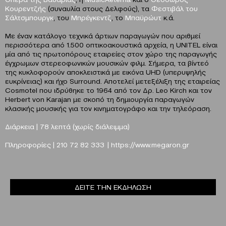
Κουρεντζής
(συναυλία στους Δελφούς), τα
Φεστιβάλ του
Σάλτσμπουργκ
, του
Μπρέγκεντζ
, το
Μπαϋρώυτ
κ.ά.
Με έναν κατάλογο τεχνικά άρτιων παραγωγών που αριθμεί
περισσότερα από 1.500 οπτικοακουστικά αρχεία, η UNITEL είναι
μία από τις πρωτοπόρους εταιρείες στον χώρο της παραγωγής
έγχρωμων στερεοφωνικών μουσικών φιλμ. Σήμερα, τα βίντεό
της κυκλοφορούν αποκλειστικά με εικόνα UHD (υπερυψηλής
ευκρίνειας) και ήχο Surround. Αποτελεί μετεξέλιξη της εταιρείας
Cosmotel που ιδρύθηκε το 1964 από τον Δρ. Leo Kirch και τον
Herbert von Karajan με σκοπό τη δημιουργία παραγωγών
κλασικής μουσικής για τον κινηματογράφο και την τηλεόραση.
Διάρκεια | 78 λεπτά (χωρίς διάλειμμα)
Πληροφορίες |
210 72 82 333 |
https://www.megaron.gr
ΔΕΙΤΕ ΤΗΝ ΕΚΔΗΛΩΣΗ