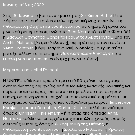
Ιούνιος-Ιούλιος 2022
Στις
30 Ιουνίου
, ο βρετανός μαέστρος
Sir
Simon
Rattle
[Σερ
Σάιμον Ρατλ],
από το Φεστιβάλ της Λουκέρνης, διευθύνει τη
Φιλαρμονική Ορχήστρα του Βερολίνου
σε δημοφιλή έργα του
ρωσικού ρεπερτορίου, ενώ στις
7 Ιουλίου
, από το ίδιο Φεστιβάλ,
η
Βασιλική
Ορχήστρα
Concertgebouw
του Άμστερνταμ,
υπό τον
Andris Nelsons
[Άντρις Νέλσονς], συμπράττει με τον πιανίστα
Yefim Bronfman
[Γέφιμ Μπρόνφμαν], ο οποίος θα ερμηνεύσει,
μεταξύ άλλων, το περίφημο «
Αυτοκρατορικό» Κοντσέρτο
του
Ludwig
van
Beethoven
[Λούντβιχ βαν Μπετόβεν].
Megaron
and
Unitel
Present
Η UNITEL, εδώ και περισσότερα από 50 χρόνια, καταγράφει
ανεπανάληπτες ερμηνείες από συναυλίες κλασικής μουσικής και
παραστάσεις όπερας, οπερέτας και μπαλέτου που άφησαν
εποχή, σε συνεργασία –συχνά, με αποκλειστικά συμβόλαια– με
κορυφαίους καλλιτέχνες, όπως οι θρυλικοί μαέστροι
Herbert
von
Karajan
,
Leonard
Bernstein
,
Carlos
Kleiber
–αλλά και νεότεροι,
όπως ο
Christian
Thielemann
– ή η σταρ της όπερας
Anna
Netrebko
καθώς και με ορχήστρες και καλλιτεχνικούς φορείς
διεθνούς κύρους, όπως η
Φιλαρμονική της Βιέννης
, η
Φιλαρμονική του Βερολίνου
, η
Σκάλα του Μιλάνου
, η
Κρατική
Όπερα της Βαυαρίας
, η
MusicAeterna
και ο
Θεόδωρος