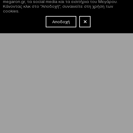
megaron.gr, τα social media και τα εισιτήρια του Μεγάρου.
Κάνοντας κλικ στο "Αποδοχή", συναινείτε στη χρήση των
cookies.
Αποδοχή
NEWSLETTER
Έχω διαβάσει και συμφωνώ με τους
όρους και τις
προϋποθέσεις
εγγραφής στο newsletter και χρήσης του site
του Μεγάρου.