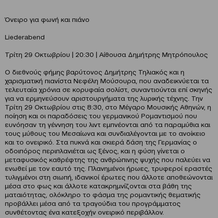
Όνειρο για φωνή και πιάνο
Liederabend
Τρίτη 29 Οκτωβρίου | 20:30 | Αίθουσα Δημήτρης Μητρόπουλος
Ο διεθνούς φήμης βαρύτονος Δημήτρης Τηλιακός και η
χαρισματική πιανίστα Νεφέλη Μούσουρα, που αναδεικνύεται τα
τελευταία χρόνια σε κορυφαία σολίστ, συναντιούνται επί σκηνής
για να ερμηνεύσουν αριστουργήματα της λυρικής τέχνης. Την
Τρίτη 29 Οκτωβρίου στις 8:30, στο Μέγαρο Μουσικής Αθηνών, η
ποίηση και οι παραδόσεις του γερμανικού Ρομαντισμού που
ευνόησαν τη γέννηση του λιντ εμπνέονται από τα παραμύθια και
τους μύθους του Μεσαίωνα και συνδιαλέγονται με το ανοίκειο
και το ονειρικό. Στα πυκνά και σκιερά δάση της Γερμανίας ο
οδοιπόρος περιπλανιέται ως ξένος, και η φύση γίνεται ο
μεταφυσικός καθρέφτης της ανθρώπινης ψυχής που παλεύει να
ενωθεί με τον εαυτό της. Πλανημένοι ήρωες, τρυφεροί εραστές
τυλιγμένοι στη σιωπή, ιδανικοί έρωτες που άλλοτε αποθεώνονται
μέσα στο φως και άλλοτε κατακρημνίζονται στα βάθη της
ματαιότητας, ολόκληρο το φάσμα της ρομαντικής θεματικής
προβάλλει μέσα από τα τραγούδια του προγράμματος
συνθέτοντας ένα κατεξοχήν ονειρικό περιβάλλον.