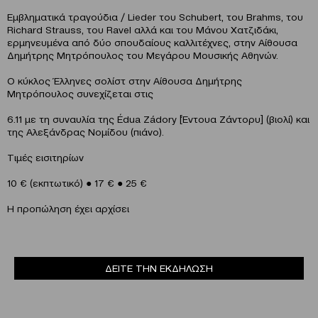
Εμβληματικά τραγούδια / Lieder του Schubert, του Brahms, του
Richard Strauss, του Ravel αλλά και του Μάνου Χατζιδάκι,
ερμηνευμένα από δύο σπουδαίους καλλιτέχνες, στην Αίθουσα
Δημήτρης Μητρόπουλος του Μεγάρου Μουσικής Αθηνών.
Ο κύκλος Έλληνες σολίστ στην Αίθουσα Δημήτρης
Μητρόπουλος συνεχίζεται στις
6.11 με τη συναυλία της Édua Zádory [Έντουα Ζάντορυ] (βιολί) και
της Αλεξάνδρας Νομίδου (πιάνο).
Τιμές εισιτηρίων
10 € (εκπτωτικό) ● 17 € ● 25 €
Η προπώληση έχει αρχίσει
ΔΕΙΤΕ ΤΗΝ ΕΚΔΗΛΩΣΗ