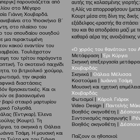
μπεργκ] παρουσιάζεται από
αυτής της κολασμένης γιορτής
ριλίου στο Μέγαρο
η Αλίς να απορροφήσουν (μεταφ
σία Γιάννη Χουβαρδά.
Κουρτ μέσα στη δίνη της δικής 
ανεβαίνει στο Υποσκήνιο Β΄
εξάδελφος-εραστής θα σπάσει 
τη, στο πλαίσιο του
του και θα αποδράσει μαζί με 
ο του σπουδαίου σουηδού
καθαρό αέρα της ανοιξιάτικης 
ε μια πυρακτωμένη
του κακού εναντίον του
«Ο χορός του θανάτου»
του
ιαμβεύει. Τουλάχιστον
Μετάφραση |
Έρι Κύργια
σκεψη του τρίτου παράγοντα
Σκηνική επεξεργασία μετάφρα
πτική. Το σκοτεινό παιχνίδι
Χουβαρδάς
ητα, το βιτριολικό χιούμορ,
Σκηνικά |
Θάλεια Μέλισσα
ρωτισμό, την ακραία
Κοστούμια |
Ιωάννα Τσάμη
αφνικά διαστάσεις
Μουσική και ηχητική επιμέλεια
δόν θρησκευτικές. Και οι
Χουβαρδάς
ούν σε βασανισμένα
Φωτισμοί |
Κάρολ Γιάρεκ
 βαρύ σταυρό μαρτυρίου
Video Design |
Παντελής Μάκ
ρικό Γολγοθά.
Βοηθός σκηνοθέτη |
Δέσποιν
κάλας (Έντγκαρ), Έλενα
Συντονισμός παραγωγής |
Ρέ
κούλης (Κουρτ). Τη
Βοηθός σκηνοθέτη |
Δέσποιν
ργια, τα σκηνικά η Θάλεια
Ιωάννα Τσάμη. Η μουσική και
Παίζουν οι ηθοποιοί:
ώτη Σιώτα και του Γιάννη