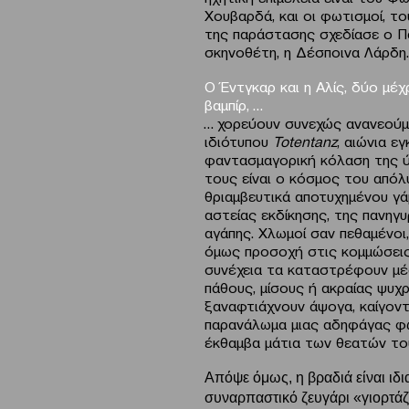
Χουβαρδά, και οι φωτισμοί, το
της παράστασης σχεδίασε ο 
σκηνοθέτη, η Δέσποινα Λάρδη.
Ο Έντγκαρ και η Αλίς, δύο μέ
βαμπίρ, …
… χορεύουν συνεχώς ανανεούμ
ιδιότυπου
Totentanz
, αιώνια ε
φαντασμαγορική κόλαση της 
τους είναι ο κόσμος του απόλ
θριαμβευτικά αποτυχημένου γά
αστείας εκδίκησης, της πανηγ
αγάπης. Χλωμοί σαν πεθαμένοι
όμως προσοχή στις κομμώσεις 
συνέχεια τα καταστρέφουν μέ
πάθους, μίσους ή ακραίας ψυχ
ξαναφτιάχνουν άψογα, καίγοντ
παρανάλωμα μιας αδηφάγας φ
έκθαμβα μάτια των θεατών το
Απόψε όμως, η βραδιά είναι ιδι
συναρπαστικό ζευγάρι «γιορτάζε