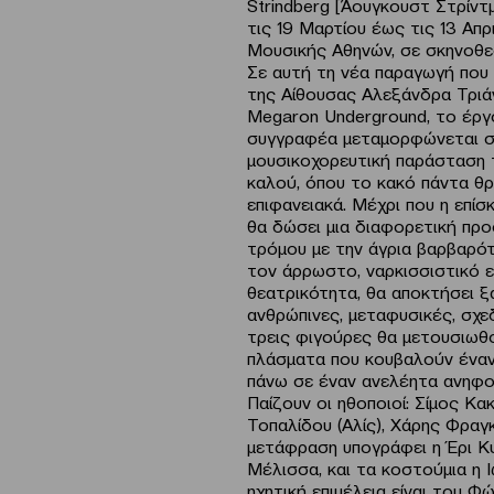
Strindberg [Άουγκουστ Στρίντ
τις 19 Μαρτίου έως τις 13 Απ
Μουσικής Αθηνών, σε σκηνοθε
Σε αυτή τη νέα παραγωγή που 
της Αίθουσας Αλεξάνδρα Τριάν
Megaron Underground, το έργ
συγγραφέα μεταμορφώνεται σ
μουσικοχορευτική παράσταση 
καλού, όπου το κακό πάντα θρ
επιφανειακά. Μέχρι που η επί
θα δώσει μια διαφορετική προο
τρόμου με την άγρια βαρβαρότ
τον άρρωστο, ναρκισσιστικό ε
θεατρικότητα, θα αποκτήσει ξ
ανθρώπινες, μεταφυσικές, σχε
τρεις φιγούρες θα μετουσιωθ
πλάσματα που κουβαλούν έναν
πάνω σε έναν ανελέητα ανηφο
Παίζουν οι ηθοποιοί: Σίμος Κα
Τοπαλίδου (Αλίς), Χάρης Φραγ
μετάφραση υπογράφει η Έρι Κύ
Μέλισσα, και τα κοστούμια η 
ηχητική επιμέλεια είναι του Φ