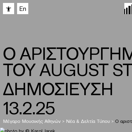
Ανοίξτε τη γραμμή εργαλείων
En
Ο ΑΡΙΣΤΟΥΡΓΗΜ
ΤΟΥ AUGUST S
ΔΗΜΟΣΙΕΥΣΗ
13.2.25
Μέγαρο Μουσικής Αθηνών
>
Νέα & Δελτία Τύπου
>
Ο αρισ