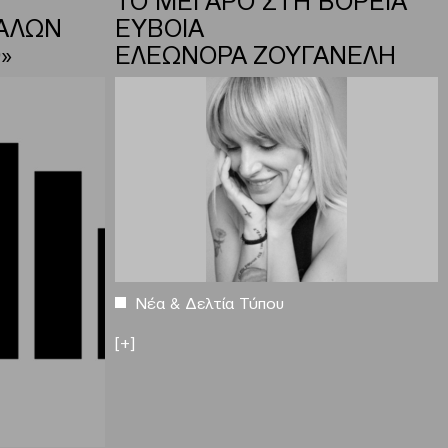
ΑΛΩΝ
ΕΥΒΟΙΑ
»
ΕΛΕΩΝΟΡΑ ΖΟΥΓΑΝΕΛΗ
Νέα & Δελτία Τύπου
[+]