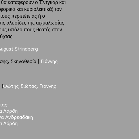
: θα καταφέρουν ο Έντγκαρ και
ορικά και κυριολεκτικά) τον
τους περιπέτειας ή ο
τις αλυσίδες της αιχμαλωσίας
τους υπόλοιπους θεατές στον
νύχτας;
August
Strindberg
σης, Σκηνοθεσία |
Γιάννης
 |
Φώτης Σιώτας, Γιάννης
κας
α Λάρδη
να Ανδρεαδάκη
α Λάρδη