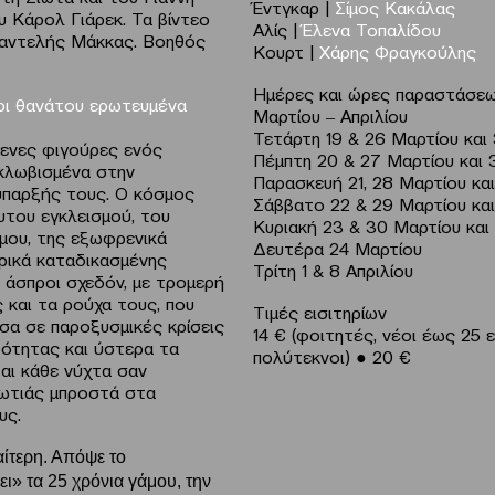
Έντγκαρ |
Σίμος Κακάλας
υ Κάρολ Γιάρεκ. Τα βίντεο
Αλίς |
Έλενα Τοπαλίδου
Παντελής Μάκκας. Βοηθός
Κουρτ |
Χάρης Φραγκούλης
Ημέρες και ώρες παραστάσε
χρι θανάτου ερωτευμένα
Μαρτίου ‒ Απριλίου
Τετάρτη 19 & 26 Μαρτίου κα
ενες φιγούρες ενός
Πέμπτη 20 & 27 Μαρτίου κα
γκλωβισμένα στην
Παρασκευή 21, 28 Μαρτίου κα
ύπαρξής τους. Ο κόσμος
Σάββατο 22 & 29 Μαρτίου κα
υτου εγκλεισμού, του
Κυριακή 23 & 30 Μαρτίου και
μου, της εξωφρενικά
Δευτέρα 24 Μαρτί
υρικά καταδικασμένης
Τρίτη 1 & 8 Απριλί
, άσπροι σχεδόν, με τρομερή
και τα ρούχα τους, που
Τιμές εισιτηρίων
σα σε παροξυσμικές κρίσεις
14 € (φοιτητές, νέοι έως 25 ε
ρότητας και ύστερα τα
πολύτεκνοι) ● 20 €
αι κάθε νύχτα σαν
ωτιάς μπροστά στα
υς.
αίτερη. Απόψε το
ι» τα 25 χρόνια γάμου, την