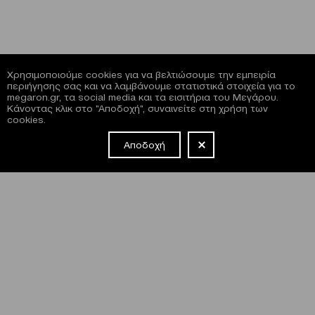
Χρησιμοποιούμε cookies για να βελτιώσουμε την εμπειρία
περιήγησης σας και να λαμβάνουμε στατιστικά στοιχεία για το
megaron.gr, τα social media και τα εισιτήρια του Μεγάρου.
Κάνοντας κλικ στο "Αποδοχή", συναινείτε στη χρήση των
cookies.
Αποδοχή
NEWSLETTER