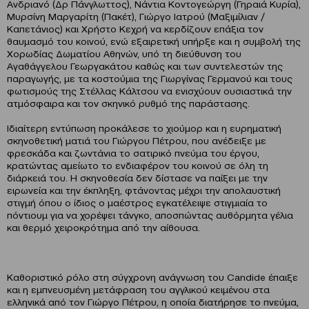
Ανδριανό (Δρ Πάνγλωττος), Νάντια Κοντογεώργη (Γηραιά Κυρία),
Μυρσίνη Μαργαρίτη (Πακέτ), Γιώργο Ιατρού (Μαξιμίλιαν /
Καπετάνιος) και Χρήστο Κεχρή να κερδίζουν επάξια τον
θαυμασμό του κοινού, ενώ εξαιρετική υπήρξε και η συμβολή της
Χορωδίας Δωματίου Αθηνών, υπό τη διεύθυνση του
Αγαθάγγελου Γεωργακάτου καθώς και των συντελεστών της
παραγωγής, με τα κοστούμια της Γιωργίνας Γερμανού και τους
φωτισμούς της Στέλλας Κάλτσου να ενισχύουν ουσιαστικά την
ατμόσφαιρα και τον σκηνικό ρυθμό της παράστασης.
Ιδιαίτερη εντύπωση προκάλεσε το χιούμορ και η ευρηματική
σκηνοθετική ματιά του Γιώργου Πέτρου, που ανέδειξε με
φρεσκάδα και ζωντάνια το σατιρικό πνεύμα του έργου,
κρατώντας αμείωτο το ενδιαφέρον του κοινού σε όλη τη
διάρκειά του. Η σκηνοθεσία δεν δίστασε να παίξει με την
ειρωνεία και την έκπληξη, φτάνοντας μέχρι την απολαυστική
στιγμή όπου ο ίδιος ο μαέστρος εγκατέλειψε στιγμιαία το
πόντιουμ για να χορέψει τάνγκο, αποσπώντας αυθόρμητα γέλια
και θερμό χειροκρότημα από την αίθουσα.
Καθοριστικό ρόλο στη σύγχρονη ανάγνωση του Candide έπαιξε
και η εμπνευσμένη μετάφραση του αγγλικού κειμένου στα
ελληνικά από τον Γιώργο Πέτρου, η οποία διατήρησε το πνεύμα,