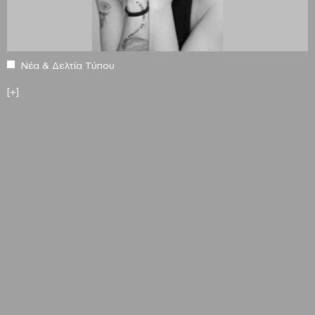
Νέα & Δελτία Τύπου
[+]