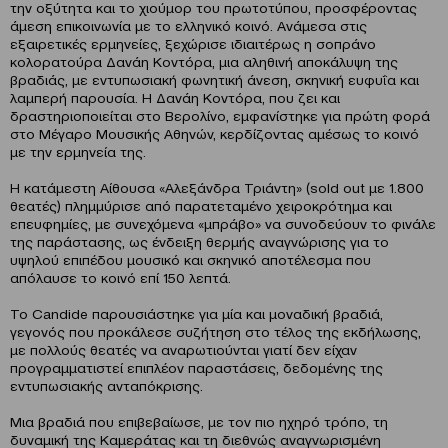
την οξύτητα και το χιούμορ του πρωτοτύπου, προσφέροντας
άμεση επικοινωνία με το ελληνικό κοινό. Ανάμεσα στις
εξαιρετικές ερμηνείες, ξεχώρισε ιδιαιτέρως η σοπράνο
κολορατούρα Δανάη Κοντόρα, μια αληθινή αποκάλυψη της
βραδιάς, με εντυπωσιακή φωνητική άνεση, σκηνική ευφυΐα και
λαμπερή παρουσία. Η Δανάη Κοντόρα, που ζει και
δραστηριοποιείται στο Βερολίνο, εμφανίστηκε για πρώτη φορά
στο Μέγαρο Μουσικής Αθηνών, κερδίζοντας αμέσως το κοινό
με την ερμηνεία της.
Η κατάμεστη Αίθουσα «Αλεξάνδρα Τριάντη» (sold out με 1.800
θεατές) πλημμύρισε από παρατεταμένο χειροκρότημα και
επευφημίες, με συνεχόμενα «μπράβο» να συνοδεύουν το φινάλε
της παράστασης, ως ένδειξη θερμής αναγνώρισης για το
υψηλού επιπέδου μουσικό και σκηνικό αποτέλεσμα που
απόλαυσε το κοινό επί 150 λεπτά.
To Candide παρουσιάστηκε για μία και μοναδική βραδιά,
γεγονός που προκάλεσε συζήτηση στο τέλος της εκδήλωσης,
με πολλούς θεατές να αναρωτιούνται γιατί δεν είχαν
προγραμματιστεί επιπλέον παραστάσεις, δεδομένης της
εντυπωσιακής ανταπόκρισης.
Μια βραδιά που επιβεβαίωσε, με τον πιο ηχηρό τρόπο, τη
δυναμική της Καμεράτας και τη διεθνώς αναγνωρισμένη