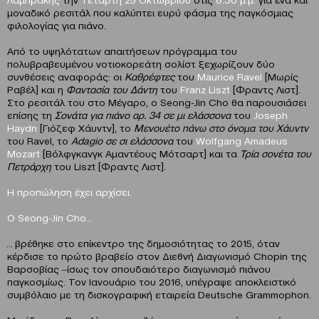
μοναδικό ρεσιτάλ που καλύπτει ευρύ φάσμα της παγκόσμιας
φιλολογίας για πιάνο.
Από το υψηλότατων απαιτήσεων πρόγραμμα του
πολυβραβευμένου νοτιοκορεάτη σολίστ ξεχωρίζουν δύο
συνθέσεις αναφοράς: οι
Καθρέφτες
του
Maurice Ravel
[Μωρίς
Ραβέλ] και η
Φαντασία του Δάντη
του
Franz Liszt
[Φραντς Λιστ].
Στο ρεσιτάλ του στο Μέγαρο, ο Seong-Jin Cho θα παρουσιάσει
επίσης τη
Σονάτα για πιάνο αρ. 34 σε μι ελάσσονα
του
Joseph
Haydn
[Γιόζεφ Χάυντν], το
Μενουέτο πάνω στο όνομα του Χάυντν
του Ravel, το
Adagio
σε σι ελάσσονα
του
Wolfgang Amadeus
Mozart
[Βόλφγκανγκ Αμαντέους Μότσαρτ] και τα
Τρία σονέτα του
Πετράρχη
του Liszt [Φραντς Λιστ].
Η προπώληση έχει αρχίσει.
Ο
Seong-Jin Cho
…
… βρέθηκε στο επίκεντρο της δημοσιότητας το 2015, όταν
κέρδισε το πρώτο βραβείο στον Διεθνή Διαγωνισμό Chopin της
Βαρσοβίας ‒ίσως τον σπουδαιότερο διαγωνισμό πιάνου
παγκοσμίως. Τον Ιανουάριο του 2016, υπέγραψε αποκλειστικό
συμβόλαιο με τη δισκογραφική εταιρεία Deutsche Grammophon.