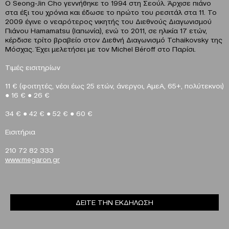
Ο Seong-Jin Cho γεννήθηκε το 1994 στη Σεούλ. Άρχισε πιάνο
στα έξι του χρόνια και έδωσε το πρώτο του ρεσιτάλ στα 11. Το
2009 έγινε ο νεαρότερος νικητής του Διεθνούς Διαγωνισμού
Πιάνου Hamamatsu (Ιαπωνία), ενώ το 2011, σε ηλικία 17 ετών,
κέρδισε τρίτο βραβείο στον Διεθνή Διαγωνισμό Tchaikovsky της
Μόσχας. Έχει μελετήσει με τον Michel Béroff στο Παρίσι.
Τιμές εισιτηρίων
1
1
€
(φοιτητές,
νέοι έως 25 ετών, άνεργοι, ΑμεΑ, 65+, πολύτεκνοι)
●
16
€
●
26
€
34
€
●
42
€
●
52
€
●
60
€
Eισιτήρια
210 72 82 333
www.megaron.gr
ΔΕΙΤΕ ΤΗΝ ΕΚΔΗΛΩΣΗ