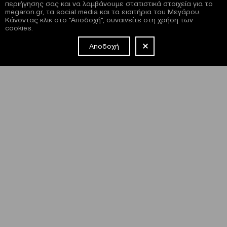
περιήγησης σας και να λαμβάνουμε στατιστικά στοιχεία για το
megaron.gr, τα social media και τα εισιτήρια του Μεγάρου.
Κάνοντας κλικ στο "Αποδοχή", συναινείτε στη χρήση των
cookies.
Αποδοχή
NEWSLETTER
Έχω διαβάσει και συμφωνώ με τους
όρους και τις
προϋποθέσεις
εγγραφής στο newsletter και χρήσης του site
του Μεγάρου.