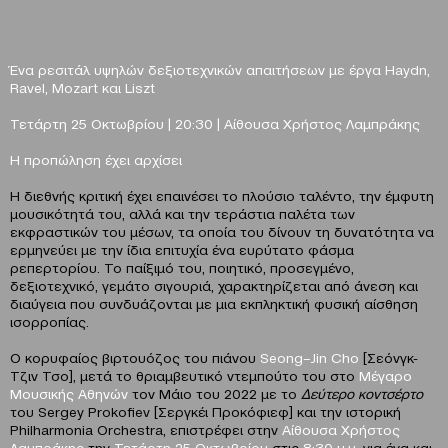
Ένα ρεσιτάλ υψηλών δεξιοτεχνικών απαιτήσεων
με έργα Haydn,
Ravel, Mozart και Liszt
Τετάρτη 25 Οκτωβρίου
|
20:30
|
Αίθουσα Χρήστος Λαμπράκης
Η προπώληση έχει αρχίσει
Η διεθνής κριτική έχει επαινέσει το πλούσιο ταλέντο, την έμφυτη
μουσικότητά του, αλλά και την τεράστια παλέτα των
εκφραστικών του μέσων, τα οποία του δίνουν τη δυνατότητα να
ερμηνεύει με την ίδια επιτυχία ένα ευρύτατο φάσμα
ρεπερτορίου. Το παίξιμό του, ποιητικό, προσεγμένο,
δεξιοτεχνικό, γεμάτο σιγουριά, χαρακτηρίζεται από άνεση και
διαύγεια που συνδυάζονται με μια εκπληκτική φυσική αίσθηση
ισορροπίας.
Ο κορυφαίος βιρτουόζος του πιάνου
Seong
–
Jin
Cho
[Σεόνγκ-
Τζιν Τσο], μετά το θριαμβευτικό ντεμπούτο του στο
Μέγαρο
Μουσικής Αθηνών
τον Μάιο του 2022 με το
Δεύτερο κοντσέρτο
του Sergey Prokofiev [Σεργκέι Προκόφιεφ] και την ιστορική
Philharmonia Orchestra, επιστρέφει στην
Αίθουσα Χρήστος
Λαμπράκης
την
Τετάρτη 25 Οκτωβρίου
στις
8:30
μ.μ.
για ένα και