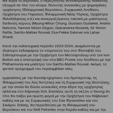
Με έδρα το Βερολίνο, ο περιζήτητος νοτιοκορεάτης πιανίστας
εξορμά σε όλο τον κόσμο, δίνοντας συναυλίες με φημισμένες
ορχήστρες (Φιλαρμονική Βερολίνου, Συμφωνική Λονδίνου,
Ορχήστρα του Παρισιού, Φιλαρμονική Νέας Υόρκης, Ορχήστρα
Φιλαδέλφειας κ.ά.) και συνεργαζόμενος τακτικά με μαέστρους
διεθνούς κύρους (Myung-Whun Chung, Gustavo Dudamel, Andris
Nelsons, Yannick Nézet-Séguin, Gianandrea Noseda, Sir Simon
Rattle, Santtu-Matias Rouvali, Esa-Pekka Salonen και Lahav
Shani).
Κατά την καλλιτεχνική περίοδο 2023-2024, αναμένονται με
ιδιαίτερο ενδιαφέρον το ντεμπούτο του στο Φεστιβάλ του
Σάλτσμπουργκ με την Ορχήστρα του Μοτσαρτέουμ υπό τον Ivor
Bolton και η επιστροφή του στα BBC Proms του Λονδίνου με την
Philharmonia και μαέστρο τον Santtu-Matias Rouvali. Ακόμη, το
φετινό πρόγραμμά του περιλαμβάνει νέες
εμφανίσεις με την Κονσέρτχεμπαου του Άμστερνταμ, τη
Φιλαρμονική του Λος Άντζελες και τη Συμφωνική της Βοστώνης,
με την οποία θα δώσει συναυλίες στην έδρα της ορχήστρας
αλλά και στο Κάρνεγκι Χολ. Επιπλέον, αυτή τη σεζόν, ο Seong-Jin
Cho θα παίξει για πρώτη φορά με την Ορχήστρα του Κλίβελαντ
καθώς και με τις Συμφωνικές του Σαν Φρανσίσκο και του
Σικάγου. Επίσης, θα περιοδεύσει με τη Φιλαρμονική του
Βερολίνου και τον Kirill Petrenko στην Κορέα καθώς και με την