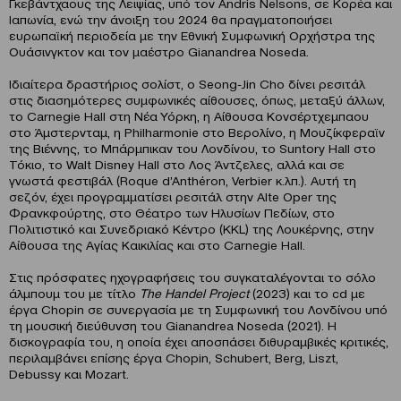
Γκεβάντχαους της Λειψίας, υπό τον Andris Nelsons, σε Κορέα και
Ιαπωνία, ενώ την άνοιξη του 2024 θα πραγματοποιήσει
ευρωπαϊκή περιοδεία με την Εθνική Συμφωνική Ορχήστρα της
Ουάσινγκτον και τον μαέστρο Gianandrea Noseda.
Ιδιαίτερα δραστήριος σολίστ, ο Seong-Jin Cho δίνει ρεσιτάλ
στις διασημότερες συμφωνικές αίθουσες, όπως, μεταξύ άλλων,
το Carnegie Hall στη Νέα Υόρκη, η Αίθουσα Κονσέρτχεμπαου
στο Άμστερνταμ, η Philharmonie στο Βερολίνο, η Μουζίκφεραϊν
της Βιέννης, το Μπάρμπικαν του Λονδίνου, το Suntory Hall στο
Τόκιο, το Walt Disney Hall στο Λος Άντζελες, αλλά και σε
γνωστά φεστιβάλ (Roque d’Anthéron, Verbier κ.λπ.). Αυτή τη
σεζόν, έχει προγραμματίσει ρεσιτάλ στην Alte Oper της
Φρανκφούρτης, στο Θέατρο των Ηλυσίων Πεδίων, στο
Πολιτιστικό και Συνεδριακό Κέντρο (KKL) της Λουκέρνης, στην
Αίθουσα της Αγίας Καικιλίας και στο Carnegie Hall.
Στις πρόσφατες ηχογραφήσεις του συγκαταλέγονται το σόλο
άλμπουμ του με τίτλο
The
Handel
Project
(2023) και το cd με
έργα Chopin σε συνεργασία με τη Συμφωνική του Λονδίνου υπό
τη μουσική διεύθυνση του Gianandrea Noseda (2021). Η
δισκογραφία του, η οποία έχει αποσπάσει διθυραμβικές κριτικές,
περιλαμβάνει επίσης έργα Chopin, Schubert, Berg, Liszt,
Debussy και Mozart.