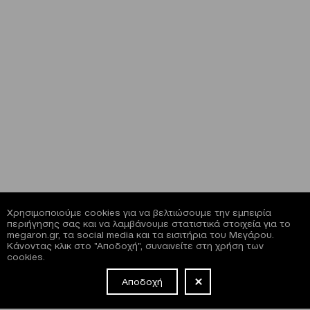
Χρησιμοποιούμε cookies για να βελτιώσουμε την εμπειρία
περιήγησης σας και να λαμβάνουμε στατιστικά στοιχεία για το
megaron.gr, τα social media και τα εισιτήρια του Μεγάρου.
Κάνοντας κλικ στο "Αποδοχή", συναινείτε στη χρήση των
cookies.
Αποδοχή