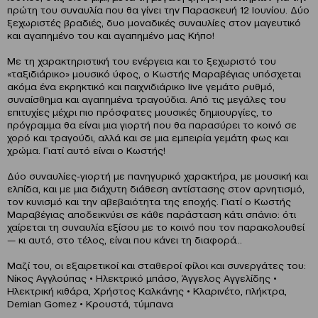
πρώτη του συναυλία που θα γίνει την Παρασκευή 12 Ιουνίου. Δύο
ξεχωριστές βραδιές, δυο μοναδικές συναυλίες στον μαγευτικό
και αγαπημένο του και αγαπημένο μας Κήπο!
Με τη χαρακτηριστική του ενέργεια και το ξεχωριστό του
«ταξιδιάρικο» μουσικό ύφος, ο Κωστής Μαραβέγιας υπόσχεται
ακόμα ένα εκρηκτικό και παιχνιδιάρικο live γεμάτο ρυθμό,
συναίσθημα και αγαπημένα τραγούδια. Από τις μεγάλες του
επιτυχίες μέχρι πιο πρόσφατες μουσικές δημιουργίες, το
πρόγραμμα θα είναι μια γιορτή που θα παρασύρει το κοινό σε
χορό και τραγούδι, αλλά και σε μια εμπειρία γεμάτη φως και
χρώμα. Γιατί αυτό είναι ο Κωστής!
Δύο συναυλίες-γιορτή με πανηγυρικό χαρακτήρα, με μουσική και
ελπίδα, και με μια διάχυτη διάθεση αντίστασης στον αρνητισμό,
τον κυνισμό και την αβεβαιότητα της εποχής. Γιατί ο Κωστής
Μαραβέγιας αποδεικνύει σε κάθε παράσταση κάτι σπάνιο: ότι
χαίρεται τη συναυλία εξίσου με το κοινό που τον παρακολουθεί
— κι αυτό, στο τέλος, είναι που κάνει τη διαφορά…
Μαζί του, οι εξαιρετικοί και σταθεροί φίλοι και συνεργάτες του:
Νίκος Αγγλούπας • Ηλεκτρικό μπάσο, Άγγελος Αγγελίδης •
Ηλεκτρική κιθάρα, Χρήστος Καλκάνης • Κλαρινέτο, πλήκτρα,
Demian Gomez • Κρουστά, τύμπανα