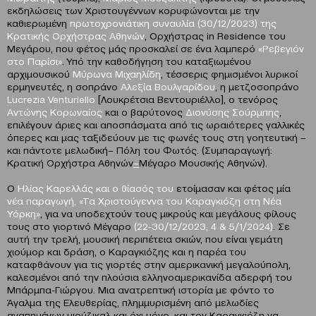
εκδηλώσεις των Χριστουγέννων κορυφώνονται με την
καθιερωμένη
πρωτοχρονιάτικη συναυλία
(30/12/2023)
της
Κρατικής Ορχήστρας Αθηνών
, Ορχήστρας in Residence του
Μεγάρου, που φέτος μάς προσκαλεί σε ένα λαμπερό
«Ρεβεγιόν
στο Παρίσι»
. Υπό την καθοδήγηση του καταξιωμένου
αρχιμουσικού
Μύρωνα Μιχαηλίδη
,
τέσσερις φημισμένοι λυρικοί
ερμηνευτές, η σοπράνο
Αλεξία Βουλγαρίδου
, η μετζοσοπράνο
Lucrezia
Venturiello
[Λουκρέτσια Βεντουριέλλο], ο τενόρος
Αντώνης Κορωναίος
και ο βαρύτονος
Διονύσης Σούρμπης
,
επιλέγουν άριες και αποσπάσματα από τις ωραιότερες γαλλικές
όπερες και μας ταξιδεύουν με τις φωνές τους στη γοητευτική –
και πάντοτε μελωδική– Πόλη του Φωτός. (Συμπαραγωγή:
Κρατική Ορχήστρα Αθηνών
–
Μέγαρο Μουσικής Αθηνών).
Ο
Ηλίας Καρελλάς και ο θίασός του
ετοίμασαν και φέτος μία
νέα παραγωγή, «Τα Χριστούγεννα του Καραγκιόζη στη Νέα
Υόρκη»
,
για να υποδεχτούν τους μικρούς και μεγάλους φίλους
τους στο γιορτινό Μέγαρο
(22-30/12/2023, 4 & 5/1/2024)
.
Σε
αυτή την τρελή, μουσική περιπέτεια σκιών, που είναι γεμάτη
χιούμορ και δράση, ο Καραγκιόζης και η παρέα του
καταφθάνουν για τις γιορτές στην αμερικανική μεγαλούπολη,
καλεσμένοι από την πλούσια ελληνοαμερικανίδα αδερφή του
Μπάρμπα-Γιώργου. Μια ανατρεπτική ιστορία με φόντο το
Άγαλμα της Ελευθερίας, πλημμυρισμένη από μελωδίες
αγαπημένων μιούζικαλ και όχι μόνο, και τον Καραγκιόζη να