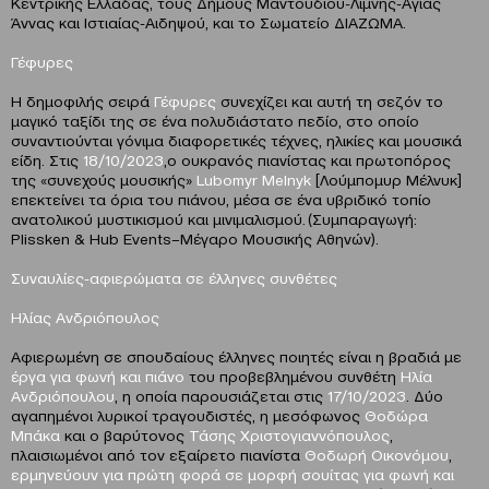
Κεντρικής Ελλάδας, τους Δήμους Μαντουδίου-Λίμνης-Αγίας
Άννας και Ιστιαίας-Αιδηψού, και το Σωματείο ΔΙΑΖΩΜΑ.
Γέφυρες
Η δημοφιλής σειρά
Γέφυρες
συνεχίζει και αυτή τη σεζόν το
μαγικό ταξίδι της σε ένα πολυδιάστατο πεδίο, στο οποίο
συναντιούνται γόνιμα διαφορετικές τέχνες, ηλικίες και μουσικά
είδη. Στις
18/10/2023
,ο ουκρανός πιανίστας και πρωτοπόρος
της «συνεχούς μουσικής»
Lubomyr
Melnyk
[Λούμπομυρ Μέλνυκ]
επεκτείνει τα όρια του πιάνου, μέσα σε ένα υβριδικό τοπίο
ανατολικού μυστικισμού και μινιμαλισμού. (Συμπαραγωγή:
Plissken & Hub Events–Μέγαρο Μουσικής Αθηνών).
Συναυλίες-αφιερώματα σε έλληνες συνθέτες
Ηλίας Ανδριόπουλος
Αφιερωμένη σε σπουδαίους έλληνες ποιητές είναι η βραδιά με
έργα για φωνή και πιάνο
του προβεβλημένου συνθέτη
Ηλία
Ανδριόπουλου
, η οποία παρουσιάζεται στις
17/10/2023
. Δύο
αγαπημένοι λυρικοί τραγουδιστές, η μεσόφωνος
Θοδώρα
Μπάκα
και ο βαρύτονος
Τάσης Χριστογιαννόπουλος
,
πλαισιωμένοι από τον εξαίρετο πιανίστα
Θοδωρή Οικονόμου
,
ερμηνεύουν για πρώτη φορά σε μορφή σουίτας για φωνή και