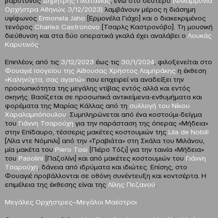
βαρύτονος
Δημήτρης Πλατανιάς
, ενώ στο δεύτερο
(Φιλαρμόνια
Ορχήστρα Αθηνών, 3/12/2023)
λαμβάνουν μέρος η διάσημη
υψίφωνος
Ermonela
Jaho
[Ερμονέλα Γιάχο] και ο διακεκριμένος
τενόρος
Charles
Castronovo
[Τσαρλς Καστρονόβο]. Τη μουσική
διεύθυνση και στα δύο οπερατικά γκαλά έχει αναλάβει ο
Λουκάς
Καρυτινός
.
Επιπλέον, από τις
3/12/2023
έως τις
30/1/2024
, φιλοξενείται στο
Φουαγιέ Ισογείου της Αίθουσας Χρήστος Λαμπράκης
η έκθεση
«Καληνύχτα, σας αγαπώ»
που επιχειρεί να αναδείξει την
προσωπικότητα της μεγάλης ντίβας εντός αλλά και εντός
σκηνής. Βασίζεται σε προσωπικά αντικείμενα-ενθυμήματα και
φορέματα της Μαρίας Κάλλας από τη
συλλογή του Νίκου
Χαραλαμπόπουλου
. Συμπληρώνεται από ένα κοστούμι-δείγμα
του
Γιάννη Τσαρούχη
για την παράσταση της όπερας «Μήδεια»
στην Επίδαυρο, τέσσερις μακέτες κοστουμιών της
Lila
de
Nobili
[Λίλα ντε Νόμπιλι] από την «Τραβιάτα» στη Σκάλα του Μιλάνου,
μία μακέτα του
Piero
Tosi
[Πιέρο Τόζι] για την ταινία «Μήδεια»
του
Pasolini
[Παζολίνι] και από μακέτες κοστουμιών του
Γιάννη
Τσαρούχη
, δάνεια από ιδρύματα και ιδιώτες. Επίσης, στο
Φουαγιέ προβάλλονται σε οθόνη συνέντευξη και κοντσέρτα. Η
επιμέλεια της έκθεσης είναι της
Λίλης Πεζανού
.
Μεγάλες Ορχήστρες–Μεγάλοι Μαέστροι