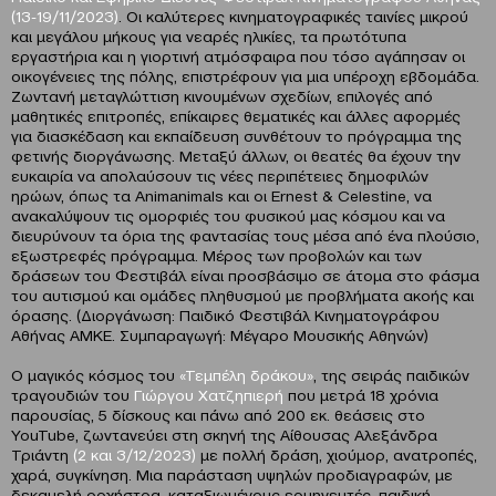
(13-19/11/2023)
. Οι καλύτερες κινηματογραφικές ταινίες μικρού
και μεγάλου μήκους για νεαρές ηλικίες, τα πρωτότυπα
εργαστήρια και η γιορτινή ατμόσφαιρα που τόσο αγάπησαν οι
οικογένειες της πόλης, επιστρέφουν για μια υπέροχη εβδομάδα.
Ζωντανή μεταγλώττιση κινουμένων σχεδίων, επιλογές από
μαθητικές επιτροπές, επίκαιρες θεματικές και άλλες αφορμές
για διασκέδαση και εκπαίδευση συνθέτουν το πρόγραμμα της
φετινής διοργάνωσης. Μεταξύ άλλων, οι θεατές θα έχουν την
ευκαιρία να απολαύσουν τις νέες περιπέτειες δημοφιλών
ηρώων, όπως τα Animanimals και οι Ernest & Celestine, να
ανακαλύψουν τις ομορφιές του φυσικού μας κόσμου και να
διευρύνουν τα όρια της φαντασίας τους μέσα από ένα πλούσιο,
εξωστρεφές πρόγραμμα. Μέρος των προβολών και των
δράσεων του Φεστιβάλ είναι προσβάσιμο σε άτομα στο φάσμα
του αυτισμού και ομάδες πληθυσμού με προβλήματα ακοής και
όρασης. (Διοργάνωση: Παιδικό Φεστιβάλ Κινηματογράφου
Αθήνας ΑΜΚΕ. Συμπαραγωγή: Μέγαρο Μουσικής Αθηνών)
Ο μαγικός κόσμος του
«Τεμπέλη δράκου»
, της σειράς παιδικών
τραγουδιών του
Γιώργου Χατζηπιερή
που μετρά 18 χρόνια
παρουσίας, 5 δίσκους και πάνω από 200 εκ. θεάσεις στο
YouTube, ζωντανεύει στη σκηνή της Αίθουσας Αλεξάνδρα
Τριάντη
(2 και 3/12/2023)
με πολλή δράση, χιούμορ, ανατροπές,
χαρά, συγκίνηση. Μια παράσταση υψηλών προδιαγραφών, με
δεκαμελή ορχήστρα, καταξιωμένους ερμηνευτές, παιδική