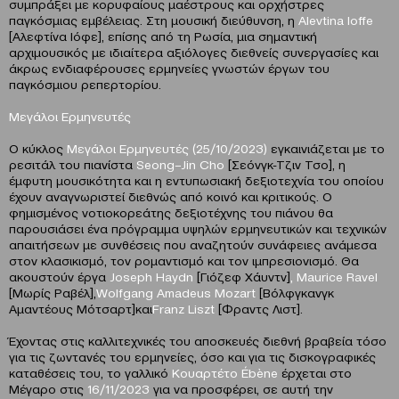
συμπράξει με κορυφαίους μαέστρους και ορχήστρες
παγκόσμιας εμβέλειας. Στη μουσική διεύθυνση, η
Alevtina Ιoffe
[Aλεφτίνα Ιόφε], επίσης από τη Ρωσία, μια σημαντική
αρχιμουσικός με ιδιαίτερα αξιόλογες διεθνείς συνεργασίες και
άκρως ενδιαφέρουσες ερμηνείες γνωστών έργων του
παγκόσμιου ρεπερτορίου.
Μεγάλοι Ερμηνευτές
Ο κύκλος
Μεγάλοι Ερμηνευτές (25/10/2023)
εγκαινιάζεται με το
ρεσιτάλ του πιανίστα
Seong
–
Jin
Cho
[Σεόνγκ-Τζιν Τσο], η
έμφυτη μουσικότητα και η εντυπωσιακή δεξιοτεχνία του οποίου
έχουν αναγνωριστεί διεθνώς από κοινό και κριτικούς. Ο
φημισμένος νοτιοκορεάτης δεξιοτέχνης του πιάνου θα
παρουσιάσει ένα πρόγραμμα υψηλών ερμηνευτικών και τεχνικών
απαιτήσεων με συνθέσεις που αναζητούν συνάφειες ανάμεσα
στον κλασικισμό, τον ρομαντισμό και τον ιμπρεσιονισμό. Θα
ακουστούν έργα
Joseph
Haydn
[Γιόζεφ Χάυντν]
,
Maurice
Ravel
[Μωρίς Ραβέλ],
Wolfgang
Amadeus
Mozart
[Βόλφγκανγκ
Αμαντέους Μότσαρτ]και
Franz
Liszt
[Φραντς Λιστ].
Έχοντας στις καλλιτεχνικές του αποσκευές διεθνή βραβεία τόσο
για τις ζωντανές του ερμηνείες, όσο και για τις δισκογραφικές
καταθέσεις του, το γαλλικό
Κουαρτέτο É
b
è
ne
έρχεται στο
Μέγαρο στις
16/11/2023
για να προσφέρει, σε αυτή την