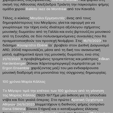
σκηνή της Αίθουσας Αλεξάνδρα Τριάντη την παγκοσμίου φήμης
ομάδα χορού
Ballets Jazz de Montréal
από τον Καναδά.
Τέλος, ο κύκλος
Μεγάλοι Ερμηνευτές
, ένας από τους
δημοφιλέστερους του Μεγάρου, γίνεται αφορμή για να
γνωρίσουμε την τέχνη ενός ιδιαίτερα αξιόλογου σχήματος
μουσικής δωματίου από τη Γαλλία και ενός βιρτουόζου μουσικού
από τη Σουηδία, σε δύο πολυαναμενόμενες συναυλίες που θα
πραγματοποιηθούν τον προσεχή Νοέμβριο. Στις
16/11/2023
, το
διάσημο
Κουαρτέτο Ébène
(α΄ βραβείο στον Διεθνή Διαγωνισμό
ARD, 2004) παρουσιάζει, μέσα από τη δική του ανανεωτική
ματιά, εμβληματικά έργα της μουσικής δωματίου, ενώ στις
21/11/2023
ο προβεβλημένος τρομπετίστας και μαέστρος
Håkan
Hardenberger
[Χόκαν Χάρντενμπεργκερ] συμπράττει με το
Ergon Ensemble
, χαράζοντας μαζί του μια ενδιαφέρουσα
μουσική διαδρομή στα μονοπάτια της σύγχρονης δημιουργίας.
100 χρόνια Μαρία Κάλλας
To
Μέγαρο τιμά την επέτειο των 100 χρόνων από τη γέννηση
της Μαρίας Κάλλας
(1923-1977)με μία έκθεση για τη σπουδαία
ντίβα και δύο γκαλά όπερας. Στο πρώτο (
Κρατική Ορχήστρα
Αθηνών
,
24/9/2023
)συμμετέχουν η διεθνούς φήμης σοπράνο
E
lena Stikhina
[Έλενα Στίχινα] και ο καταξιωμένος έλληνας