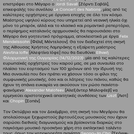
επιστρέφει στο Μέγαρο ο
Jordi
Savall
[Ζόρντι Σαβάλ],
επικεφαλής του συνόλου
Le
Concert
des
Nations
, μίας από τις
καλύτερες ορχήστρες με όργανα εποχής σε όλο τον κόσμο.
Μαέστρος υψηλού κύρους που υπηρετεί από νεανική ηλικία όχι
μόνο το μπαρόκ, αλλά και το κλασικό και ρομαντικό ρεπερτόριο,
ο περίφημος καταλανός αρχιμουσικός θα παρουσιάσει στο
Μέγαρο ένα γοητευτικό πρόγραμμα, αποκλειστικά με έργα
Felix
Mendelssohn
[Φέλιξ Μέντελσον]. Θα τον διαδεχτεί στη σκηνή
της Αίθουσας Χρήστος Λαμπράκης η εξαίρετη μαέστρος
Alevtina Ιoffe
[Αλεφτίνα Ιόφε] που θα διευθύνει
Εθνική
Φιλαρμονική της Ουγγαρίας
(14/12/2023)
, μία από τις καλύτερες
ευρωπαϊκές ορχήστρες του καιρού μας, σε μια συναυλία στο
πλαίσιο του εορτασμού των 100 χρόνων από την ίδρυσή της.
Μια συναυλία που δεν πρέπει να χάσουν τόσο οι φίλοι της
συμφωνικής μουσικής, όσο και οι λάτρεις του πιάνου, καθώς θα
έχουν τη σπάνια ευκαιρία να ακούσουν τον ρώσο πιανίστα-
φαινόμενο
Alexander
Malofeev
[Αλεξάντερ Μαλοφέεβ] να
ερμηνεύει αριστοτεχνικά απαιτητικές συνθέσεις των
Liszt
[Λιστ]
και
Chopin
[Σοπέν].
Τον Οκτώβριο και τον Δεκέμβριο, στη σκηνή του Μεγάρου θα
απολαύσουμε ξεχωριστούς βιρτουόζους μουσικούς που έχουν
σαρώσει διεθνείς διαγωνισμούς και βρίσκονται διαρκώς στο
παγκόσμιο μουσικό προσκήνιο χάρη στο εκπληκτικό ταλέντο
τους, όπως τον νοτιοκορεάτη πιανίστα
Seong
–
Jin
Cho
[Σεόνγκ-