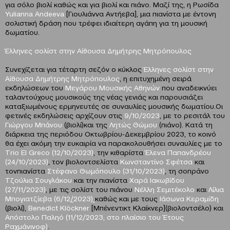
για σόλο βιολί καθώς και για βιολί και πιάνο. Μαζί της, η Ρωσίδα
Yulianna Andeeva
[Γιουλιάννα Αντήεβα], μια πιανίστα με έντονη
σολιστική δράση που τρέφει ιδιαίτερη αγάπη για τη μουσική
δωματίου.
Έλληνες σολίστ στην Αίθουσα Δημήτρης Μητρόπουλος
Συνεχίζεται για τέταρτη σεζόν ο κύκλος
Έλληνες σολίστ στην
Αίθουσα Δημήτρης Μητρόπουλος
, η επιτυχημένη σειρά
εκδηλώσεων του
Μεγάρου Μουσικής Αθηνών
που αναδεικνύει
ταλαντούχους μουσικούς της νέας γενιάς και παρουσιάζει
καταξιωμένους ερμηνευτές σε συναυλίες μουσικής δωματίου.Οι
φετινές εκδηλώσεις αρχίζουν στις
9/10/2023
, με το ρεσιτάλ του
Γιώργου Μπάνου
(βιολί)και της
Λητώς Θώμου
(πιάνο). Κατά τη
διάρκεια της περιόδου Οκτωβρίου-Δεκεμβρίου 2023, το κοινό
θα έχει ακόμη την ευκαιρία να παρακολουθήσει συναυλίες με το
Τrio El Greco (12/10/2023)
, την κιθαρίστα
Έλενα Παπανδρέου
(24/10/2023)
, τον βιολοντσελίστα
Κωνσταντίνο Σφέτσα
και
τονπιανίστα
Στέφανο Θωμόπουλο (31/10/2023)
, τη σοπράνο
Τζούλια Σουγλάκου
και την πιανίστα
Χαρά Ιακωβίδου
(27/11/2023)
, με τις σολίστ του πιάνου
Νέλλη Σεμιτέκολο
και
Λίλια
Μπογιατζίεβα (6/12
/
2023
)
καθώς και με τους
Ιάσωνα Κεραμίδη
(βιολί),
Benedict Klöckner
[Μπένεντικτ Κλαίκνερ](βιολοντσέλο) και
Απόστολο Παληό (11/12/2023, στο πλαίσιο του Έτους
Ραχμάνινοφ)
.