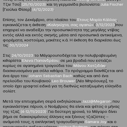
Τζιν Τσο]
(25/10/2023)
και τη γερμανίδα βιολονίστα
Julia
Fischer
[Γιούλια Φίσερ]
(4/12/2023)
.
Επίσης, τον Δεκέμβριο, στο πλαίσιο του
Έτους Μαρία Κάλλας
,
εγκαινιάζεται η έκθεση
«Καληνύχτα, σας αγαπώ»
(
3/12/2023
)που
επιχειρεί να αναδείξει την προσωπικότητα της μεγάλης ντίβας
εντός αλλά και εκτός σκηνής, μέσα από προσωπικά αντικείμενα,
φορέματα, κοστούμια, μακέτες κ.ά. Η έκθεση θα διαρκέσει έως
τις
30/1/2024
.
Στις
24/10/2023
το Μέγαρουποδέχεται την πολυβραβευμένη
κιθαρίστα
Έλενα Παπανδρέου,
σε μια βραδιά που εστιάζει
κυρίως σε αγαπημένα τραγούδια του
Μάνου Χατζιδάκι
,
διασκευασμένα για σόλο κιθάρα. Το πρόγραμμα διανθίζεται από
ένα έργο του
Johann
Sebastian
Bach
καθώς και από ένα
πρελούδιο του Κουβανού
Leo
Brouwer
[Λέο Μπρόουερ], το
οποίο έχει γραφτεί ειδικά για τη διεθνώς καταξιωμένη ελληνίδα
σολίστ.
Μετά την επιτυχημένη σειρά εκδηλώσεων
Jazz@Megaron
, που
εγκαινιάστηκε πέρυσι, ο Νοέμβριος θα είναι και φέτος ο μήνας
της τζαζ
(4-12/11/2023)
. Για δεύτερη χρονιά, το Μέγαρο δίνει
βήμα σε διακεκριμένους έλληνες και ξένους τζαζίστες ‒
ανάμεσά τους, η εκπληκτική τραγουδίστρια
Samara Joy
και ο
χαρισματικός σαξοφωνίστας
Joshua Redman
‒ και φέρνει στη