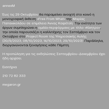
annexM
Έως τις 29 Οκτωβρίου
θα παραμείνει ανοιχτή στο κοινό η
μονογραφική έκθεση
«Free
F
rom What»
της
Μαρίας
Παπανικολάου σε επιμέλεια Άννας Καφέτση
. Την ενότητα των
έργων συμπληρώνει η
ομιλία-περφόρμανς με τίτλο «Κίνητρο»
,
την οποία παρουσιάζει η καλλιτέχνης τον Σεπτέμβριο και τον
Οκτώβριο στο
Project Room της Υπηρεσιακής Αυλής
(30/9/2023, 08/10/2023, 14/10/2023, 29/10/2023)
. Παράλληλα,
διοργανώνονται ξεναγήσεις κάθε Πέμπτη.
Η προπώληση για τις εκδηλώσεις Σεπτεμβρίου–Δεκεμβρίου έχει
ήδη αρχίσει.
Eισιτήρια
210 72 82 333
megaron
.
gr