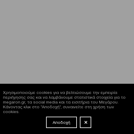
Χρησιμοποιούμε cookies για να βελτιώσουμε την εμπειρία
περιήγησης σας και να λαμβάνουμε στατιστικά στοιχεία για το
megaron.gr, τα social media και τα εισιτήρια του Μεγάρου.
Κάνοντας κλικ στο "Αποδοχή", συναινείτε στη χρήση των
cookies.
Αποδοχή