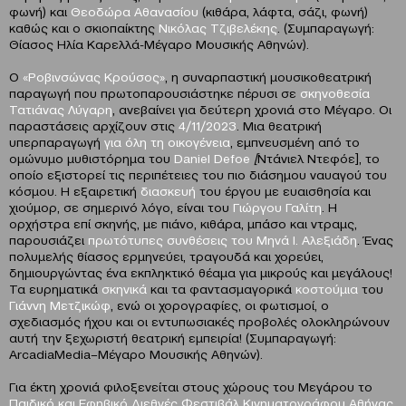
φωνή) και
Θεοδώρα Αθανασίου
(κιθάρα, λάφτα, σάζι, φωνή)
καθώς και ο σκιοπαίκτης
Νικόλας Τζιβελέκης
. (Συμπαραγωγή:
Θίασος Ηλία Καρελλά-Μέγαρο Μουσικής Αθηνών).
O
«Ροβινσώνας Κρούσος»
, η συναρπαστική μουσικοθεατρική
παραγωγή που πρωτοπαρουσιάστηκε πέρυσι σε
σκηνοθεσία
Τατιάνας Λύγαρη
, ανεβαίνει για δεύτερη χρονιά στο Μέγαρο. Οι
παραστάσεις αρχίζουν στις
4/11/2023
. Μια θεατρική
υπερπαραγωγή
για όλη τη οικογένεια
, εμπνευσμένη από το
ομώνυμο μυθιστόρημα του
Daniel Defoe
[
Ντάνιελ Ντεφόε], το
οποίο εξιστορεί τις περιπέτειες του πιο διάσημου ναυαγού του
κόσμου. Η εξαιρετική
διασκευή
του έργου με ευαισθησία και
χιούμορ, σε σημερινό λόγο, είναι του
Γιώργου Γαλίτη
. Η
ορχήστρα επί σκηνής, με πιάνο, κιθάρα, μπάσο και ντραμς,
παρουσιάζει
πρωτότυπες συνθέσεις του Μηνά Ι. Aλεξιάδη
. Ένας
πολυμελής θίασος ερμηνεύει, τραγουδά και χορεύει,
δημιουργώντας ένα εκπληκτικό θέαμα για μικρούς και μεγάλους!
Τα ευρηματικά
σκηνικά
και τα φαντασμαγορικά
κοστούμια
του
Γιάννη Μετζικώφ
, ενώ οι χορογραφίες, οι φωτισμοί, ο
σχεδιασμός ήχου και οι εντυπωσιακές προβολές ολοκληρώνουν
αυτή την ξεχωριστή θεατρική εμπειρία! (Συμπαραγωγή:
ΑrcadiaMedia–Μέγαρο Μουσικής Αθηνών).
Για έκτη χρονιά φιλοξενείται στους χώρους του Μεγάρου το
Παιδικό και Εφηβικό Διεθνές Φεστιβάλ Κινηματογράφου Αθήνας