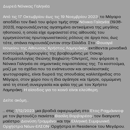
Δωρεά Νόνικας Γαληνέα
Από τις 17 Οκτωβρίου έως τις 19 Νοεμβρίου 2023
, το Μέγαρο
αποδίδει τον δικό του φόρο τιμής στην
Νόνικα Γαληνέα
(1938-
2023), παρουσιάζοντας αγαπημένα αντικείμενα της μεγάλης
ηθοποιού, η οποία είχε εμφανιστεί στις αίθουσές του
ερμηνεύοντας πρωταγωνιστικούς ρόλους σε έργα που, έως
τότε, σπάνια παρουσιάζονταν στην Ελλάδα. Στο
Φουαγιέ
Ισογείου της Αίθουσας Χρήστος Λαμπράκης
εκτίθενται μοναδικά
κοστούμια, δημιουργίες της βραβευμένης με Όσκαρ
Ενδυματολογίας Θεώνης Βαχλιώτη–Όλντριτζ, που φόρεσε η
Νόνικα Γαληνέα σε σημαντικές παραστάσεις της. Τα κοστούμια,
μαζί με τα σχέδια που τα ενέπνευσαν και αποκλειστικές
φωτογραφίες, είναι δωρεά της σπουδαίας καλλιτέχνιδας στο
Μέγαρο, στον χώρο που η ίδια αγάπησε και τίμησε, ορμώμενη
από τη στενή συνεργασία και φιλία της με τον Χρήστο
Λαμπράκη.
Η είσοδος για το κοινό είναι ελεύθερη.
Δείτε ακόμη…
… στις
7/12/2023
μια βραδιά αφιερωμένη στο
Έτος Ραχμάνινοφ
με τον βιρτουόζο πιανίστα
Βασίλη Βαρβαρέσο
, τον διαπρεπή
μαέστρο
Διονύση Γραμμένο
και την
Ελληνική Συμφωνική
Ορχήστρα Νέων-ΕΛΣΟΝ
, Ορχήστρα in Residence του Μεγάρου.