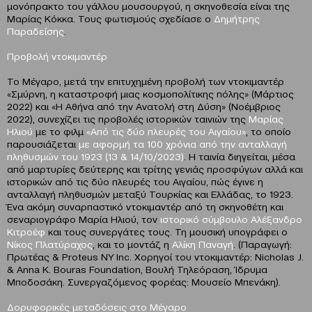
μονόπρακτο του γάλλου μουσουργού, η σκηνοθεσία είναι της
Μαρίας Κόκκα. Τους φωτισμούς σχεδίασε ο
Δημήτρης
Παραδείσης
.
Προβολή ντοκιμαντέρ
To Μέγαρο, μετά την επιτυχημένη προβολή των ντοκιμαντέρ
«Σμύρνη, η καταστροφή μιας κοσμοπολίτικης πόλης» (Μάρτιος
2022) και «Η Αθήνα από την Ανατολή στη Δύση» (Νοέμβριος
2022), συνεχίζει τις προβολές ιστορικών ταινιών της
Μαρίας
Ηλιού
με το φιλμ
«Από τις δύο πλευρές του Αιγαίου»
, το οποίο
παρουσιάζεται
με αφορμή τα 100 χρόνια από την ανταλλαγή
πληθυσμών του 1923 (13 & 14/10/2023)
. Η ταινία διηγείται, μέσα
από μαρτυρίες δεύτερης και τρίτης γενιάς προσφύγων αλλά και
ιστορικών από τις δύο πλευρές του Αιγαίου, πώς έγινε η
ανταλλαγή πληθυσμών μεταξύ Τουρκίας και Ελλάδας, το 1923.
Ένα ακόμη συναρπαστικό ντοκιμαντέρ από τη σκηνοθέτη και
σεναριογράφο Μαρία Ηλιού, τον
ιστορικό σύμβουλο Αλέξανδρο
Κιτροέφ
και τους συνεργάτες τους. Τη μουσική υπογράφει ο
Νίκος Πλατύραχος
, και το μοντάζ η
Αλίκη Παναγή
. (Παραγωγή:
Πρωτέας & Proteus NY Inc. Χορηγοί του ντοκιμαντέρ: Nicholas J.
& Anna K. Bouras Foundation, Βουλή Τηλεόραση, Ίδρυμα
Μποδοσάκη. Συνεργαζόμενος φορέας: Μουσείο Μπενάκη).
Δορυφορικές μεταδόσεις στο Μέγαρο