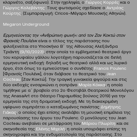
κλαρινέτο, σαξόφωνο). Στην ηχοληψία, ο
Γιώργος Κορρές
και ο
Γιώργος Κολεβέντης
. Τους φωτισμούς σχεδίασε ο
Αντρέας
Κούρτης
. (Συμπαραγωγή: Cricos–Μέγαρο Μουσικής Αθηνών).
Μegaron Underground
Ερμηνεύοντας την «Ανθρώπινη φωνή»: από τον Zαν Κοκτώ στον
Φρανσίς Πουλένκ
είναι ο τίτλος της παράστασης που
φιλοξενείται στο Υποσκήνιο Β΄ της Αίθουσας Αλεξάνδρα
Τριάντη
(9/10/2023)
, στην οποία το εμβληματικό θεατρικό έργο
του κορυφαίου γάλλου λογοτέχνη παρουσιάζεται σε διπλή
ερμηνευτική εκδοχή: δηλαδή ως θεατρικό αλλά και ως λυρικό
έργο, έτσι όπως το εμπνεύστηκε ο συνθέτης
Francis
Poulenc
[Φρανσίς Πουλένκ], όταν διάβασε το θεατρικό του
Jean
Cocteau
[Ζαν Κοκτώ]. Την τραγική γυναικεία φιγούρα και στις
δύο εκδοχές ενσαρκώνει η σοπράνο
Μαρία Κόκκα
, η οποία
τιμήθηκε με α΄ βραβείο στο 2ο Φεστιβάλ Θεατρικού Μονολόγου
της AnasaArt στο Θέατρο Παραμυθίας (Ιούνιος 2019) για την
ερμηνεία της στη δραματική εκδοχή. Με τη διακεκριμένη
υψίφωνο συμπράττει ο καταξιωμένος πιανίστας
Δημήτρης
Γιάκας
, ο οποίος έχει επίσης αναλάβει τη μουσική επιμέλεια της
παρουσίασης του έργου του Poulenc. Ο μονόλογος του Jean
Cocteau ανεβαίνει σε μετάφραση του
Μάριου Πλωρίτη
και σε
σκηνοθεσία της
Ελένης Μιχελή
, η οποία υπογράφει επίσης τη
σκηνογραφία και την ενδυματολογία της παράστασης. Στο