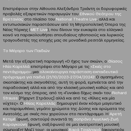
Επιστρέφουν στην Αίθουσα Αλεξάνδρα Τριάντη οι δορυφορικές
προβολές εξαιρετικών παραγωγών του
Εθνικού Θεάτρου της
Βρετανίας
στο πλαίσιο του
National Theatre Live
, αλλά και
εντυπωσιακών παραστάσεων από τη Μητροπολιτική Όπερα της
Νέας Υόρκης (
MET Live
), που δίνουν την ευκαιρία στο ελληνικό
κοινό να παρακολουθήσει σπουδαίους ηθοποιούς και λυρικούς
τραγουδιστές της εποχής μας σε μοναδικά ρεσιτάλ ερμηνείας.
Το Μέγαρο των Παιδιών
Μετά την εξαιρετική παραγωγή «Ο ήχος των σκιών», ο
Θίασος
Ηλία Καρελλά
επιστρέφει στο Μέγαρο με τις
«Σκιές στο
πεντάγραμμο»
, μια
ολοκαίνουργια παράσταση-εκπαιδευτικό
πρόγραμμα για παιδιά (21/10/2023-27/04/2024)!
Ο αγαπημένος
σκιοπαίκτης και σκηνοθέτης, αυτή τη φορά, εμπνέεται από την
παραδοσιακή αλλά και από την κλασική μουσική καθώς και από
τον κόσμο της όπερας, από τη «Γυναίκα δίχως σκιά» του
Richard
Strauss
[Ρίχαρντ Στράους] αλλά και από τις «Χίλιες και μία
νύχτες». Ο
Ηλίας Καρελλάς
δημιουργεί έναν κόσμο μαγευτικό
και παραμυθένιο, γεμάτο χρώματα της Δύσης και αρώματα της
Ανατολής, με σκιές που χορεύουν στο πεντάγραμμο. Η
Αρετή
Κετιμέ
(φωνή, σαντούρι) συναντά τη
σοπράνο Αγγελική-Ζωή
Καραγκούνη
(φωνή, σαξόφωνο) σε μια ανατρεπτική μουσική
σύμπραξη! Μαζί τους, οι μουσικοί
Χαρά Τσαλπαρά
(ακορντεόν,