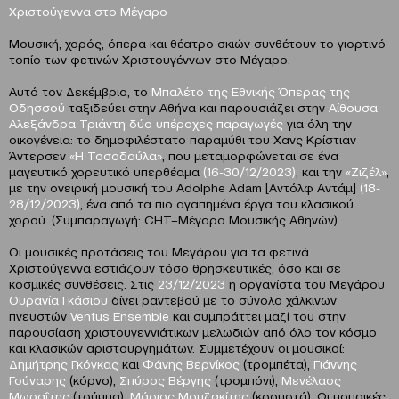
Χριστούγεννα στο Μέγαρο
Μουσική, χορός, όπερα και θέατρο σκιών συνθέτουν το γιορτινό
τοπίο των φετινών Χριστουγέννων στο Μέγαρο.
Αυτό τον Δεκέμβριο, το
Μπαλέτο της Εθνικής Όπερας της
Οδησσού
ταξιδεύει στην Αθήνα και παρουσιάζει στην
Αίθουσα
Αλεξάνδρα Τριάντη δύο υπέροχες παραγωγές
για όλη την
οικογένεια: τo δημοφιλέστατο παραμύθι του Χανς Κρίστιαν
Άντερσεν
«Η Τοσοδούλα»
, που μεταμορφώνεται σε ένα
μαγευτικό χορευτικό υπερθέαμα
(16-30/12/2023)
, και την
«Ζιζέλ»
,
με την ονειρική μουσική του Adolphe Adam [Aντόλφ Αντάμ]
(18-
28/12/2023)
, ένα από τα πιο αγαπημένα έργα του κλασικού
χορού. (Συμπαραγωγή: CHT–Μέγαρο Μουσικής Αθηνών).
Οι μουσικές προτάσεις του Μεγάρου για τα φετινά
Χριστούγεννα εστιάζουν τόσο θρησκευτικές, όσο και σε
κοσμικές συνθέσεις. Στις
23/12/2023
η οργανίστα του Μεγάρου
Ουρανία Γκάσιου
δίνει ραντεβού με το σύνολο χάλκινων
πνευστών
Ventus
Ensemble
και συμπράττει μαζί του στην
παρουσίαση χριστουγεννιάτικων μελωδιών από όλο τον κόσμο
και κλασικών αριστουργημάτων. Συμμετέχουν οι μουσικοί:
Δημήτρης Γκόγκας
και
Φάνης Βερνίκος
(τρομπέτα),
Γιάννης
Γούναρης
(κόρνο),
Σπύρος Βέργης
(τρομπόνι),
Μενέλαος
Μωραΐτης
(τούμπα),
Μάριος Μουζακίτης
(κρουστά). Οι μουσικές