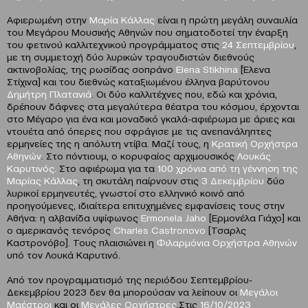
Αφιερωμένη στην
Μαρία Κάλλας
είναι η πρώτη μεγάλη συναυλία
του Μεγάρου Μουσικής Αθηνών που σηματοδοτεί την έναρξη
του φετινού καλλιτεχνικού προγράμματος στις
24 Σεπτεμβρίου
,
με τη συμμετοχή δύο λυρικών τραγουδιστών διεθνούς
ακτινοβολίας, της ρωσίδας σοπράνο
Elena Stikhina
[Έλενα
Στίχινα] και του διεθνώς καταξιωμένου έλληνα βαρύτονου
Δημήτρη Πλατανιά
. Οι δύο καλλιτέχνες που, εδώ και χρόνια,
δρέπουν δάφνες στα μεγαλύτερα θέατρα του κόσμου, έρχονται
στο Μέγαρο για ένα και μοναδικό γκαλά-αφιέρωμα με άριες και
ντουέτα από όπερες που σφράγισε με τις ανεπανάληπτες
ερμηνείες της η απόλυτη ντίβα. Μαζί τους, η
Κρατική Ορχήστρα
Αθηνών
. Στο πόντιουμ, ο κορυφαίος αρχιμουσικός
Λουκάς
Καρυτινός.
Στο αφιέρωμα για τα
100 χρόνια από τη γέννηση της
Μαρίας Κάλλας
, τη σκυτάλη παίρνουν στις
3 Δεκεμβρίου
δύο
λυρικοί ερμηνευτές, γνωστοί στο ελληνικό κοινό από
προηγούμενες, ιδιαίτερα επιτυχημένες εμφανίσεις τους στην
Αθήνα: η αλβανίδα υψίφωνος
Ermonela Jaho
[Ερμονέλα Γιάχο] και
ο αμερικανός τενόρος
Charles Castronovo
[Τσαρλς
Καστρονόβο]. Τους πλαισιώνει η
Φιλαρμόνια Ορχήστρα Αθηνών
υπό τον Λουκά Καρυτινό.
Από τον προγραμματισμό της περιόδου Σεπτεμβρίου-
Δεκεμβρίου 2023 δεν θα μπορούσαν να λείπουν οι
Μεγάλοι
Μαέστροι
και οι
Μεγάλες Ορχήστρες
.Στις
16/10/2023