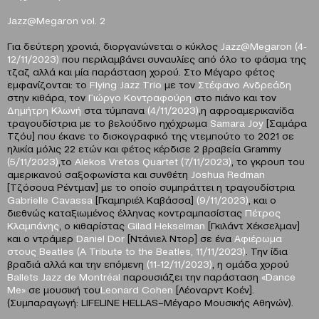
Jazz@Megaron vol. 2
Για δεύτερη χρονιά, διοργανώνεται ο κύκλος
Jazz@Megaron (4-
12/11/2023)
που περιλαμβάνει συναυλίες από όλο το φάσμα της
τζαζ αλλά και μία παράσταση χορού. Στο Μέγαρο φέτος
εμφανίζονται: το
Flying Jazz Τrio
με τον
Στέφανο Ανδρεάδη
στην κιθάρα, τον
Γιώργο Κοντραφούρη
στο πιάνο και τον
Δημήτρη Κλωνή
στα τύμπανα
(4/11/2023)
,η αφροαμερικανίδα
τραγουδίστρια με το βελούδινο ηχόχρωμα
Samara Joy
[Σαμάρα
Τζόυ] που έκανε το δισκογραφικό της ντεμπούτο το 2021 σε
ηλικία μόλις 22 ετών και φέτος κέρδισε 2 βραβεία Grammy
(5/11/2023)
,το
Alekos Vretos Quartet
(7/11/2023)
, το γκρουπ του
αμερικανού σαξοφωνίστα και συνθέτη
Joshua Redman
[Τζόσουα Ρέντμαν] με το οποίο συμπράττει η τραγουδίστρια
Gabrielle Cavassa
[Γκαμπριέλ Καβάσσα]
(9/11/2023)
, και ο
διεθνώς καταξιωμένος έλληνας κοντραμπασίστας
Πέτρος
Κλαμπάνης
, ο κιθαρίστας
Gilad
Hekselman
[Γκιλάντ Χέκσελμαν]
και ο ντράμερ
Daniel Dor
[Ντάνιελ Ντορ] σε ένα
Αφιέρωμα
στους Beatles
(A Tribute to the Beatles, 11/11/2023)
. Την ίδια
βραδιά αλλά και την επόμενη
(11-12/11/2023)
, η ομάδα χορού
Ballets Jazz de Montréal
παρουσιάζει την παράσταση
«Dance
Me»
σε μουσική του
Leonard Cohen
[Λέοναρντ Κοέν].
(Συμπαραγωγή: LIFELINE HELLAS–Μέγαρο Μουσικής Αθηνών).