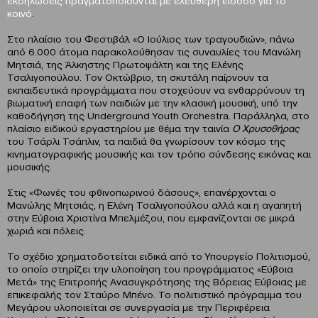
εκδηλώσεις πραγματοποιούνται με ελεύθερη είσοδο για το
κοινό
.
Στο πλαίσιο του Φεστιβάλ «Ο Ιούλιος των τραγουδιών», πάνω
από 6.000 άτομα παρακολούθησαν τις συναυλίες του Μανώλη
Μητσιά, της Άλκηστης Πρωτοψάλτη και της Ελένης
Τσαλιγοπούλου. Τον Οκτώβριο, τη σκυτάλη παίρνουν τα
εκπαιδευτικά προγράμματα που στοχεύουν να ενθαρρύνουν τη
βιωματική επαφή των παιδιών με την κλασική μουσική, υπό την
καθοδήγηση της Underground Youth Orchestra. Παράλληλα, στο
πλαίσιο ειδικού εργαστηρίου με θέμα την ταινία
Ο Χρυσοθήρας
του Τσάρλι Τσάπλιν, τα παιδιά θα γνωρίσουν τον κόσμο της
κινηματογραφικής μουσικής και τον τρόπο σύνδεσης εικόνας και
μουσικής.
Στις «Φωνές του φθινοπωρινού δάσους», επανέρχονται ο
Μανώλης Μητσιάς, η Ελένη Τσαλιγοπούλου αλλά και η αγαπητή
στην Εύβοια Χριστίνα Μπελμέζου, που εμφανίζονται σε μικρά
χωριά και πόλεις.
Το σχέδιο χρηματοδοτείται ειδικά από το Υπουργείο Πολιτισμού,
το οποίο στηρίζει την υλοποίηση του προγράμματος «Εύβοια
Μετά» της Επιτροπής Ανασυγκρότησης της Βόρειας Εύβοιας με
επικεφαλής τον Σταύρο Μπένο. Το πολιτιστικό πρόγραμμα του
Μεγάρου υλοποιείται σε συνεργασία με την Περιφέρεια