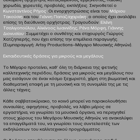
χορωδία, χορευτές, προβολές, εκπλήξεις. Σκηνοθετεί ο
Κωνσταντίνος Ρήγος
. Οι ενορχηστρώσεις είναι του
Μάριου
Τακούσιη
και του
Γιάννη Παπαζαχαριάκη
, ο οποίος έχει αναλάβει
επίσης τη διεύθυνση ορχήστρας. Τραγουδούν:
Ελένη
Τσαλιγοπούλου, Αλκίνοος Ιωαννίδης,
Ρένα Μόρφη, Γιάννης
Διονυσίου
. Συμμετέχει ο συνθέτης και στιχουργός Γιώργος
Χατζηπιερής, που έχει επίσης την επιμέλεια παραγωγής.
(Συμπαραγωγή: Artsy Productions–Μέγαρο Μουσικής Αθηνών).
Εκπαιδευτικές δράσεις για μικρούς και μεγάλους
Το Μέγαρο προτείνει, καθ’ όλη τη διάρκεια της φετινής
καλλιτεχνικής περιόδου, δράσεις για μικρούς και μεγάλους που
μας εισάγουν σε έναν κόσμο ξεχωριστό, χάρη στη βιωματική και
διαθεματική επαφή με τη μουσική και τη συνομιλία της με τις
άλλες τέχνες.
Κάθε σαββατοκύριακο, το κοινό μπορεί να παρακολουθήσει
συναυλίες, αφηγήσεις, προβολές, να λάβει μέρος σε
εργαστήρια, να γνωρίσει τα μουσικά όργανα, να περιηγηθεί
στους χώρους του Μεγάρου Μουσικής Αθηνών, να ανακαλύψει
τα επαγγέλματά του, να γνωρίσει τους συντελεστές των
εκδηλώσεων του καλλιτεχνικού προγράμματος.