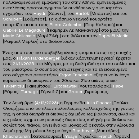
πολυαναμενόμενη εμφάνισή του στην Αθήνα, εμπνευσμένες
εκτελέσεις αριστουργηματικών συνθέσεων για κουαρτέτο
εγχόρδων του
Haydn
[Χάυντν], του
Bart
ό
k
[Μπάρτοκ] και του
Schubert
[Σούμπερτ]. Το διάσημο νεανικό κουαρτέτο
απαρτίζεται από τους
Pierre
Colombet
[Πιερ Κολομπέ] και
Gabriel
Le
Magadure
[Γκαμπριέλ Λε Μαγκαντύρ] στο βιολί, την
Marie
Chilemme
[Μαρί Σιλέμ] στη βιόλα και τον
Raph
a
ë
l
Merlin
[Ραφαέλ Μερλέν] στο βιολοντσέλο.
Ένας από τους πιο προβεβλημένους τρομπετίστες της εποχής
μας, ο
Håkan Hardenberger
[Χόκαν Χάρντενμπεργκερ] έρχεται
στις
21/11/2023
στο Μέγαρο, με τη διπλή ιδιότητα του σολίστ και
του μαέστρου. Ο σουηδός δεξιοτέχνης και το εξειδικευμένο
στο σύγχρονο ρεπερτόριο
Ergon
Ensemble
εξερευνούν έργα
κορυφαίων δημιουργών του 20ού και 21ου αιώνα, όπως
Takemitsu
[Τακεμίτσου],
Lutos
ł
awski
[Λουτοσλάφσκι],
Rabe
[Ράμπε],
Turnage
[Τέρνεϊτζ] και
Gruber
[Γκρούμπερ].
Τον Δεκέμβριο
(4/12/2023)
, η Γερμανίδα
Julia
Fischer
[Γιούλια
Φίσερ],μία από τις πλέον πολύπλευρες καλλιτέχνιδες της γενιάς
της, η οποία διαπρέπει διεθνώς όχι μόνο ως βιολονίστα, αλλά και
ως μέλος σχημάτων μουσικής δωματίου, καθηγήτρια βιολιού και
σολίστ του πιάνου, δίνει ένα και μοναδικό ρεσιτάλ στην Αίθουσα
Δημήτρης Μητρόπουλος με έργα
Beethoven
[Μπετόβεν],
Khachaturian
[Χατσατουριάν],
Ysa
ÿ
e
[Υζαΰ]και
Franck
[Φρανκ]