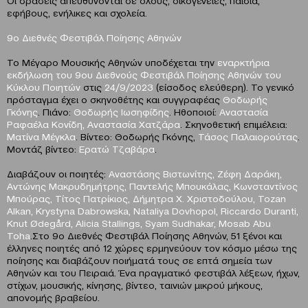
Οι δράσεις απευθύνονται σε όλους, οικογένειες, παιδιά,
εφήβους, ενήλικες και σχολεία.
9ο Διεθνές Φεστιβάλ Ποίησης Αθηνών
Το Μέγαρο Μουσικής Αθηνών υποδέχεται την
εναρκτήρια
εκδήλωση του 9ου Διεθνούς Φεστιβάλ Ποίησης Αθηνών του
Κύκλου Ποιητών
στις
24/9/2023
(είσοδος ελεύθερη). Το γενικό
πρόσταγμα έχει ο σκηνοθέτης και συγγραφέας
Θοδωρής
Γκόνης
. Πιάνο:
Θοδωρής Ιωσηφίδης
. Ηθοποιοί:
Αναστασία
Ραφαέλα Κονίδη, Αναστασία Χατζάρα
. Σκηνοθετική επιμέλεια:
Ματίνα Μέγκλα
. Βίντεο: Θοδωρής Γκόνης,
Τάσος Παλαιορούτας
.
Μοντάζ βίντεο:
Ερατώ Τζαβάρα
.
Διαβάζουν οι ποιητές:
Αναστάσης Βιστωνίτης, Ζέφη Δαράκη,
Αντώνης Μακρυδημήτρης, Παντελής Μπουκάλας, Κωνσταντίνος
Μπούρας, Τίτος Πατρίκιος, Δήμητρα Χ. Χριστοδούλου, Tozan
Alkan, Krystyna Dabrowska,
Nataliya Dovhopol, Riccardo Duranti,
Knut Ødegård, Alicia Stallings,
Syam Sudhakar, Mosab Abu
Toha
.Στο 9ο Διεθνές Φεστιβάλ Ποίησης Αθηνών, 51 ξένοι και
έλληνες ποιητές από 12 χώρες ερμηνεύουν τον κόσμο μέσω της
ποίησης και διαβάζουν ποιήματά τους σε επτά σημεία των
Αθηνών και του Πειραιά. Ένα πραγματικό φεστιβάλ λέξεων, ήχων,
στίχων, μουσικής, κίνησης, βίντεο, ταινιών μικρού μήκους,
απονομής βραβείου.