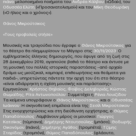
πιάνο
μελοποιημένα ποιήματα του
Ανδρέα Κάλβου
(«Ωδαί»), του
Οδυσσέα Ελύτη
(«Προσανατολισμοί») και του
Μίκη Θεοδωράκη
(«Ο ήλιος και ο χρόνος»).
Θάνος Μικρούτσικος
«Τους προβολείς στήσε»
Μουσικές και τραγούδια που έγραψε ο
Θάνος Μικρούτσικος
για
το θέατρο θα πλημμυρίσουν το Μέγαρο στις
30/11/2023
. Ο
εμβληματικός έλληνας δημιουργός, που έφυγε από τη ζωή στις
28 Δεκεμβρίου 2019, αγαπούσε βαθιά το θέατρο και έντυσε με
τη μουσική του πολλές ιστορικές παραστάσεις ‒από αρχαίο
δράμα ως μιούζικαλ, καμπαρέ, επιθεωρήσεις και θεάματα για
παιδιά‒, υπηρετώντας πάντοτε την αρχή του ότι στο θέατρο
«είναι αδιάρρηκτη η σχέση μουσικής και παράστασης».
Ερμηνεύουν:
Χρήστος Θηβαίος, Φοίβος Δεληβοριάς, Κώστας
Θωμαΐδης, Ρίτα Αντωνοπούλου
. Συμμετέχει η
Ρένια Λουιζίδου
.
Τα κείμενα υπογράφουν ο
Θάνος Μικρούτσικος
και ο
Οδυσσέας
Ιωάννου
. Η σκηνοθετική επιμέλεια είναι της
Σεσίλ Μικρούτσικου
.
Στις ενορχηστρώσεις και στη διεύθυνση ορχήστρας, ο
Θύμιος
Παπαδόπουλος
. Λαμβάνουν μέρος οι μουσικοί:
Γιώργος
Κατσίκας
(τύμπανα),
Δημήτρης Ντουτσούλης
(μπάσο),
Θοδωρής
Οικονόμου
(πιάνο),
Δημήτρης Αγάθος
(τρομπέτα),
Τζίμης
Σταρίδας
(τρομπόνι),
Θύμιος Παπαδόπουλος
(φλάουτο,