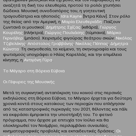
αναζητά τη δική του ελευθερία, προτού το ρολόι χτυπήσει
δώδεκα. Μουσική συνοδοιπόρος του, η γοητευτική
τραγουδίστρια και ηθοποιός
Idra Kayne
[Ίντρα Κέυν]. Στον ρόλο
της θείας από την Αμερική, η
Μαρία Ελευθεριάδη
. Παίζουν
ζωντανά οι μουσικοί:
Δημήτρης Σχίζας
(κιθάρα),
Γιώργος
Κουρέλης
(πλήκτρα),
Γιώργος Πουλιάσης
(τύμπανα),
Μάρκο
Γκρινόβερ
(μπάσο). Χειρισμός φιγούρας θεάτρου σκιών:
Νικόλας
Τζιβελέκης
,
Απόστολος Γραββάνης
,
Νικόλας Πέππας
,
Δήμητρα
Κώνστα
. Τη σκηνοθεσία, το κείμενο, τη σκηνογραφία και τους
φωτισμούς υπογράφει ο Ηλίας Καρελλάς, και την επιμέλεια
κίνησης, η
Αντιγόνη Γύρα
.
Το Μέγαρο στη Βόρεια Εύβοια
Οι Γέφυρες της Μουσικής
Μετά τη συγκινητική ανταπόκριση του κοινού στις περσινές
εκδηλώσεις στη Βόρεια Εύβοια, το Μέγαρο έρχεται για δεύτερη
χρονιά κοντά στους κατοίκους των περιοχών που επλήγησαν
από τις καταστροφικές πυρκαγιές του 2021, θέλοντας και πάλι
να εκφράσει έμπρακτα την υποστήριξή του. Το φετινό
πρόγραμμα, που άρχισε με επιτυχία τον Ιούλιο και θα
ολοκληρωθεί τον Νοέμβριο, περιλαμβάνει συναυλίες,
κινηματογραφικές προβολές και εκπαιδευτικές δράσεις.
Οι