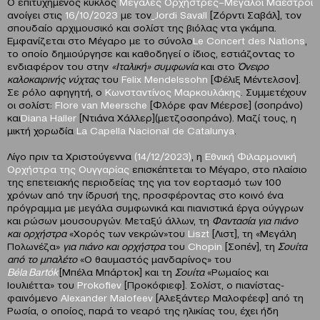
Ο επιτυχημένος κύκλος
Μεγάλες Ορχήστρες–Μεγάλοι Μαέστροι
ανοίγει στις
16/10/2023
με τον
Jordi Savall
[Ζόρντι Σαβάλ], τον
σπουδαίο αρχιμουσικό και σολίστ της βιόλας ντα γκάμπα.
Εμφανίζεται στο Μέγαρο με το σύνολο
Le Concert des Nations
,
το οποίο δημιούργησε και καθοδηγεί ο ίδιος, εστιάζοντας το
ενδιαφέρον του στην
«Ιταλική» συμφωνία
και στο
Όνειρο
καλοκαιρινής νύχτας
του
Felix Mendelssohn
[Φέλιξ Μέντελσον].
Σε ρόλο αφηγητή, ο
Κωνσταντίνος Μαρκουλάκης
. Συμμετέχουν
οι σολίστ:
Flore van Meersche
[Φλόρε φαν Μέερσε] (σοπράνο)
και
Diana Haller
[Ντιάνα Χάλλερ](μετζοσοπράνο). Μαζί τους, η
μικτή χορωδία
La Capella Nacional de Catalunya
.
Λίγο πριν τα Χριστούγεννα
(14/12/2023)
, η
Εθνική Φιλαρμονική
Ορχήστρα της
Ουγγαρίας
επισκέπτεται το Μέγαρο, στο πλαίσιο
της επετειακής περιοδείας της για τον εορτασμό των 100
χρόνων από την ίδρυσή της, προσφέροντας στο κοινό ένα
πρόγραμμα με μεγάλα συμφωνικά και πιανιστικά έργα ούγγρων
και ρώσων μουσουργών. Μεταξύ άλλων, τη
Φαντασία για πιάνο
και ορχήστρα
«Χορός των νεκρών»του
Liszt
[Λιστ], τη «Μεγάλη
Πολωνέζα»
για πιάνο και ορχήστρα
του
Chopin
[Σοπέν], τη
Σουίτα
από το μπαλέτο
«Ο θαυμαστός μανδαρίνος» του
Béla
Bart
ók
[Μπέλα Μπάρτοκ] και τη
Σουίτα
«Ρωμαίος και
Ιουλιέττα» του
Prokofiev
[Προκόφιεφ]. Σολίστ, ο πιανίστας-
φαινόμενο
Alexander Malofeev
[Αλεξάντερ Μαλοφέεφ] από τη
Ρωσία, ο οποίος, παρά το νεαρό της ηλικίας του, έχει ήδη