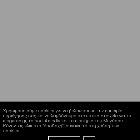
Χρησιμοποιούμε cookies για να βελτιώσουμε την εμπειρία
περιήγησης σας και να λαμβάνουμε στατιστικά στοιχεία για το
megaron.gr, τα social media και τα εισιτήρια του Μεγάρου.
Κάνοντας κλικ στο "Αποδοχή", συναινείτε στη χρήση των
cookies.