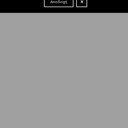
Αποδοχή
NEWSLETTER
Έχω διαβάσει και συμφωνώ με τους
όρους και τις
προϋποθέσεις
εγγραφής στο newsletter και χρήσης του site
του Μεγάρου.