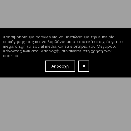
Χρησιμοποιούμε cookies για να βελτιώσουμε την εμπειρία
περιήγησης σας και να λαμβάνουμε στατιστικά στοιχεία για το
megaron.gr, τα social media και τα εισιτήρια του Μεγάρου.
Κάνοντας κλικ στο "Αποδοχή", συναινείτε στη χρήση των
cookies.
Αποδοχή
NEWSLETTER