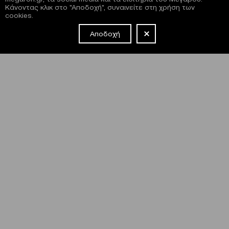
Κάνοντας κλικ στο "Αποδοχή", συναινείτε στη χρήση των
cookies.
Αποδοχή
NEWSLETTER
Έχω διαβάσει και συμφωνώ με τους
όρους και τις
προϋποθέσεις
εγγραφής στο newsletter και χρήσης του site
του Μεγάρου.