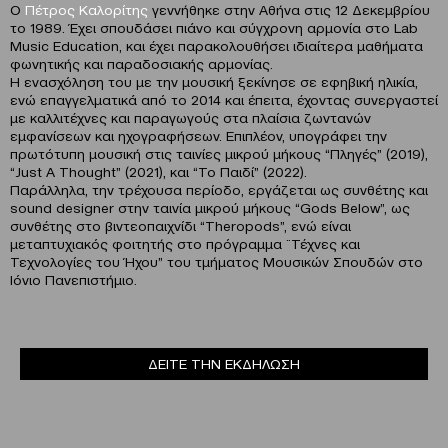
Ο
Πέτρος Καλορίτης
γεννήθηκε στην Αθήνα στις 12 Δεκεμβρίου
το 1989. Έχει σπουδάσει πιάνο και σύγχρονη αρμονία στο Lab
Music Education, και έχει παρακολουθήσει ιδιαίτερα μαθήματα
φωνητικής και παραδοσιακής αρμονίας.
Η ενασχόληση του με την μουσική ξεκίνησε σε εφηβική ηλικία,
ενώ επαγγελματικά από το 2014 και έπειτα, έχοντας συνεργαστεί
με καλλιτέχνες και παραγωγούς στα πλαίσια ζωντανών
εμφανίσεων και ηχογραφήσεων. Επιπλέον, υπογράφει την
πρωτότυπη μουσική στις ταινίες μικρού μήκους “Πληγές” (2019),
“Just A Thought” (2021), και “Το Παιδί” (2022).
Παράλληλα, την τρέχουσα περίοδο, εργάζεται ως συνθέτης και
sound designer στην ταινία μικρού μήκους “Gods Below”, ως
συνθέτης στο βιντεοπαιχνίδι “Theropods”, ενώ είναι
μεταπτυχιακός φοιτητής στο πρόγραμμα ¨Τέχνες και
Τεχνολογίες του Ήχου” του τμήματος Μουσικών Σπουδών στο
Ιόνιο Πανεπιστήμιο.
ΔΕΙΤΕ ΤΗΝ ΕΚΔΗΛΩΣΗ