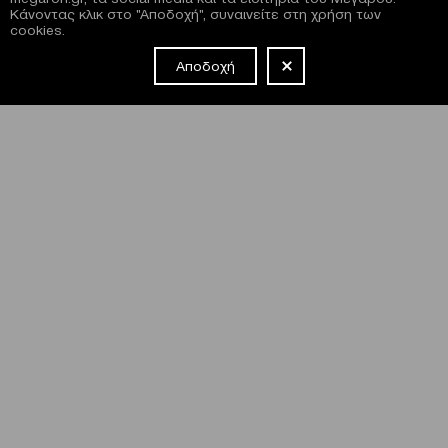
Κάνοντας κλικ στο "Αποδοχή", συναινείτε στη χρήση των
cookies.
Αποδοχή
NEWSLETTER
Έχω διαβάσει και συμφωνώ με τους
όρους και τις
προϋποθέσεις
εγγραφής στο newsletter και χρήσης του site
του Μεγάρου.