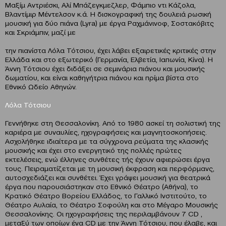
Μαξίμ Αντριέσκι, Αλί Μπάζεγκμεζλερ, Φάμπιο ντι Κάζολα,
Βλαντίμιρ Μέντελσον κ.ά. Η δισκογραφική της δουλειά ρωσική
μουσική για δύο πιάνα (Lyra) με έργα Ραχμάνινοφ, Σοστακόβιτς
και Σκριάμπιν, μαζί με
την πιανίστα Λόλα Τότσιου, έχει λάβει εξαιρετικές κριτικές στην
Ελλάδα και στο εξωτερικό (Γερμανία, Ελβετία, Ιαπωνία, Κίνα). Η
Άννη Τότσιου έχει διδάξει σε σεμινάρια πιάνου και μουσικής
δωματίου, και είναι καθηγήτρια πιάνου και πρίμα βίστα στο
Εθνικό Ωδείο Αθηνών.
Λόλα Τότσιου
Γεννήθηκε στη Θεσσαλονίκη. Από το 1980 ασκεί τη σολιστική της
καριέρα με συναυλίες, ηχογραφήσεις και μαγνητοσκοπήσεις.
Ασχολήθηκε ιδιαίτερα με τα σύγχρονα ρεύματα της κλασικής
μουσικής και έχει στο ενεργητικό της πολλές πρώτες
εκτελέσεις, ενώ έλληνες συνθέτες τής έχουν αφιερώσει έργα
τους. Πειραματίζεται με τη μουσική έκφραση και περφόρμανς,
αυτοσχεδιάζει και συνθέτει. Έχει γράψει μουσική για θεατρικά
έργα που παρουσιάστηκαν στο Εθνικό Θέατρο (Αθήνα), το
Κρατικό Θέατρο Βορείου Ελλάδος, το Γαλλικό Ινστιτούτο, το
Θέατρο Αυλαία, το Θέατρο Σοφούλη και στο Μέγαρο Μουσικής
Θεσσαλονίκης. Οι ηχογραφήσεις της περιλαμβάνουν 7 CD ,
μεταξύ των οποίων ένα CD με την Άννη Τότσιου, που έλαβε, και