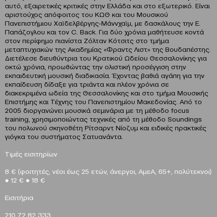
αυτό, εξαιρετικές κριτικές στην Ελλάδα και στο εξωτερικό. Είναι
αριστούχος απόφοιτος του ΚΩΘ και του Μουσικού
Πανεπιστήμιου Χαϊδελβέργης-Μάννχαϊμ, με δασκάλους την Ε.
Παπάζογλου και τον C. Back. Για δύο χρόνια μαθήτευσε κοντά
στον περίφημο πιανίστα Ζόλταν Κότσιτς στο τμήμα
μεταπτυχιακών της Ακαδημίας «Φραντς Λιστ» της Βουδαπέστης.
Διετέλεσε διευθύντρια του Κρατικού Ωδείου Θεσσαλονίκης για
οκτώ χρόνια, προωθώντας την ολιστική προσέγγιση στην
εκπαιδευτική μουσική διαδικασία. Έχοντας βαθιά αγάπη για την
εκπαίδευση δίδαξε για τριάντα και πλέον χρόνια σε
διακεκριμένα ωδεία της Θεσσαλονίκης και στο τμήμα Μουσικής
Επιστήμης και Τέχνης του Πανεπιστημίου Μακεδονίας. Από το
2005 διοργανώνει μουσικά σεμινάρια με τη μέθοδο focus
training, χρησιμοποιώντας τεχνικές από τη μέθοδο Soundings
του πολωνού σκηνοθέτη Ρίτσαρντ Νίοζυμ και ειδικές πρακτικές
γιόγκα του συστήματος Σατυανάντα.
Τιμές εισιτηρίων
8 € (φοιτητές, νέοι έως 25 ετών, άνεργοι, ΑμεΑ, 65+, πολύτεκνοι)
●
12 €
●
18 €
Eισιτήρια
210 72 82 333