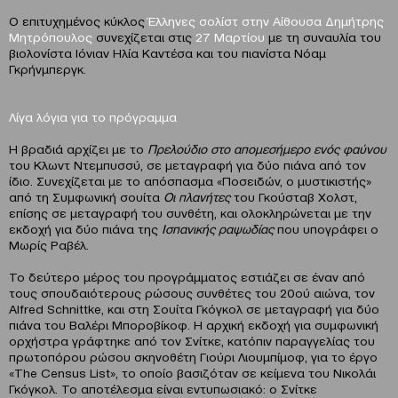
Ο επιτυχημένος κύκλος
Έλληνες σολίστ στην Αίθουσα Δημήτρης
Μητρόπουλος
συνεχίζεται στις
27 Μαρτίου
με τη συναυλία του
βιολονίστα Ιόνιαν Ηλία Καντέσα και του πιανίστα Νόαμ
Γκρήνμπεργκ.
Λίγα λόγια για το πρόγραμμα
Η βραδιά αρχίζει με το
Πρελούδιο στο απομεσήμερο ενός φαύνου
του Κλωντ Ντεμπυσσύ, σε μεταγραφή για δύο πιάνα από τον
ίδιο. Συνεχίζεται με το απόσπασμα «Ποσειδών, ο μυστικιστής»
από τη Συμφωνική σουίτα
Οι πλανήτες
του Γκούσταβ Χολστ,
επίσης σε μεταγραφή του συνθέτη, και ολοκληρώνεται με την
εκδοχή για δύο πιάνα της
Ισπανικής ραψωδίας
που υπογράφει ο
Μωρίς Ραβέλ.
Το δεύτερο μέρος του προγράμματος εστιάζει σε έναν από
τους σπουδαιότερους ρώσους συνθέτες του 20ού αιώνα, τον
Alfred Schnittke, και στη Σουίτα Γκόγκολ σε μεταγραφή για δύο
πιάνα του Βαλέρι Μποροβίκοφ. Η αρχική εκδοχή για συμφωνική
ορχήστρα γράφτηκε από τον Σνίτκε, κατόπιν παραγγελίας του
πρωτοπόρου ρώσου σκηνοθέτη Γιούρι Λιουμπίμοφ, για το έργο
«The Census List», το οποίο βασιζόταν σε κείμενα του Νικολάι
Γκόγκολ. Το αποτέλεσμα είναι εντυπωσιακό: ο Σνίτκε