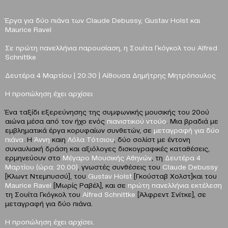
Έργα για δύο πιάνα των
Claude
Debussy
,
Gustav
Holst
και
Maurice
Ravel
Σε πρώτη πανελλήνια παρουσίαση, η Σουίτα Γκόγκολ του
Alfred
Schnittke
Δευτέρα 4 Μαρτίου |
20:30
| Αίθουσα Δημήτρης Μητρόπουλος
Η προπώληση έχει αρχίσει
Ένα ταξίδι εξερεύνησης της συμφωνικής μουσικής του 20ού
αιώνα μέσα από τον ήχο ενός
πιανιστικού ντούο
. Μια βραδιά με
εμβληματικά έργα κορυφαίων συνθετών, σε
μεταγραφή για δύο
πιάνα
. Η
Άννη
καιη
Λόλα Τότσιου
, δύο σολίστ με έντονη
συναυλιακή δράση και αξιόλογες δισκογραφικές καταθέσεις,
ερμηνεύουν στο
Μέγαρο Μουσικής Αθηνών
, τη
Δευτέρα 4
Μαρτίου (ώρα: 20.00)
, γνωστές συνθέσεις του
Claude Debussy
[Κλωντ Ντεμπυσσύ], του
Gustav Holst
[Γκούσταβ Χολστ]και του
Maurice Ravel
[Μωρίς Ραβέλ], και σε
πρώτη πανελλήνια εκτέλεση
τη Σουίτα Γκόγκολ του
Alfred Schnittke
[Άλφρεντ Σνίτκε], σε
μεταγραφή για δύο πιάνα.
Η προπώληση έχει αρχίσει.