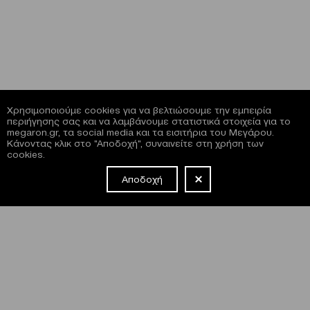
Χρησιμοποιούμε cookies για να βελτιώσουμε την εμπειρία
περιήγησης σας και να λαμβάνουμε στατιστικά στοιχεία για το
megaron.gr, τα social media και τα εισιτήρια του Μεγάρου.
Κάνοντας κλικ στο "Αποδοχή", συναινείτε στη χρήση των
cookies.
Αποδοχή
NEWSLETTER