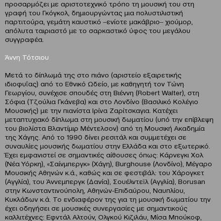
προσαρμόζει με αριστοτεχνικό τρόπο τη μουσική του στη
γραφή του Γκόγκολ, δημιουργώντας μια πολυστιλιστική
παρτιτούρα, γεμάτη καυστικό ‒ενίοτε μακάβριο‒ χιούμορ,
απόλυτα ταιριαστό με το σαρκαστικό ύφος του μεγάλου
συγγραφέα.
Άννη Τότσιου
Μετά το δίπλωμά της στο πιάνο (αριστείο εξαιρετικής
ιδιοφυΐας) από το Εθνικό Ωδείο, με καθηγητή τον Τώνη
Γεωργίου, συνέχισε σπουδές στη Βιέννη (Robert Walter), στη
Σόφια (Τζούλια Γκάνεβα) και στο Λονδίνο (Βασιλικό Κολέγιο
Μουσικής) με την πιανίστα Ιρίνα Ζαρίτσκαγια. Κατέχει
μεταπτυχιακό δίπλωμα στη μουσική δωματίου (υπό την επίβλεψη
του βιολίστα Βλαντίμιρ Μέντελσον) από τη Μουσική Ακαδημία
της Χάγης. Από το 1990 δίνει ρεσιτάλ και συμμετέχει σε
συναυλίες μουσικής δωματίου στην Ελλάδα και στο εξωτερικό.
Έχει εμφανιστεί σε σημαντικές αίθουσες όπως: Κάρνεγκι Χολ
(Νέα Υόρκη), «Σαίνμπεργκ» (Χάγη), Burghouse (Λονδίνο), Μέγαρο
Μουσικής Αθηνών κ.ά., καθώς και σε φεστιβάλ: του Χάρογκετ
(Αγγλία), του Άννεμπεργκ (Δανία), Σουέλντεϊλ (Αγγλία), Borusan
στην Κωνσταντινούπολη, Αθηνών-Επιδαύρου, Ναυπλίου,
Κυκλάδων κ.ά. Το ενδιαφέρον της για τη μουσική δωματίου την
έχει οδηγήσει σε μουσικές συνεργασίες με σημαντικούς
καλλιτέχνες: Εφντάλ Αλτούν, Ολγκού Κιζιλάυ, Μίσα Μπούκοφ,