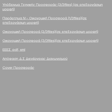
Υ
πόδειγμα Τεχνικής Προσφοράς (3/3files) (σε επεξεργάσιμη
μορφή)
Παράρτημα IV – Οικονομική Προσφορά (1/3files)(σε
επεξεργάσιμη μορφή)
Οικονομική Προσφορά (2/3files)(σε επεξεργάσιμη μορφή)
Οικονομική Προσφορά (3/3files)(σε επεξεργάσιμη μορφή)
EEEΣ .pdf, xml
Απόφαση Δ.Σ Διενέργειας Διαγωνισ
μού
Cover Προσφοράς