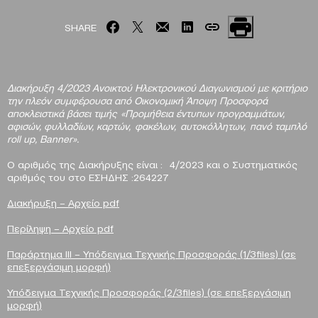
SHARE
Διακήρυξη 4/2023 Ανοικτού Ηλεκτρονικού Διαγωνισμού με κριτήριο
την πλεόν συμφέρουσα από Οικονομική Άποψη Προσφορά
αποκλειστικά βάσει τιμής «Προμήθεια έντυπων προγραμμάτων,
αφισών, φυλλαδίων, καρτών, φακέλων, αυτοκόλλητων, πανό ταμπλό
roll up, Banner».
Ο αριθμός της Διακήρυξης είναι : 4/2023 και ο Συστηματικός
αριθμός του στο ΕΣΗΔΗΣ :264227
Διακήρυξη – Αρχείο pdf
Περίληψη – Αρχείο pdf
Παράρτημα III – Υπόδειγμα Τεχνικής Προσφοράς (1/3files) (σε
επεξεργάσιμη μορφή)
Υπόδειγμα Τεχνικής Προσφοράς (2/3files) (σε επεξεργάσιμη
μορφή)