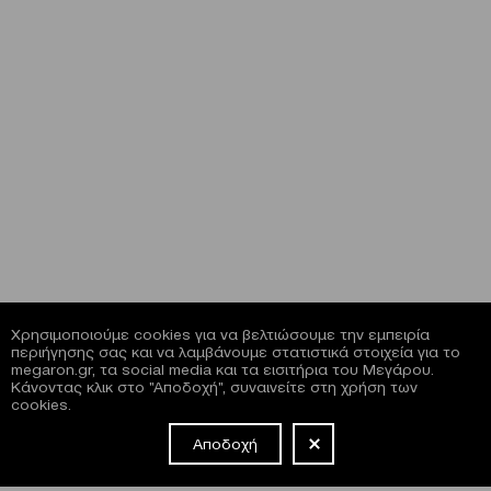
Χρησιμοποιούμε cookies για να βελτιώσουμε την εμπειρία
περιήγησης σας και να λαμβάνουμε στατιστικά στοιχεία για το
megaron.gr, τα social media και τα εισιτήρια του Μεγάρου.
Κάνοντας κλικ στο "Αποδοχή", συναινείτε στη χρήση των
cookies.
Αποδοχή