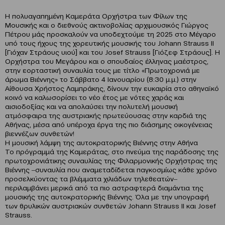
Η πολυαγαπημένη Καμεράτα Ορχήστρα των Φίλων της
Μουσικής και ο διεθνούς ακτινοβολίας αρχιμουσικός Γιώργος
Πέτρου μάς προσκαλούν να υποδεχτούμε τη 2025 στο Μέγαρο
υπό τους ήχους της χορευτικής μουσικής του Johann Strauss ΙΙ
[Γιόχαν Στράους υιού] και του Josef Strauss [Γιόζεφ Στράους]. Η
Ορχήστρα του Μεγάρου και ο σπουδαίος έλληνας μαέστρος,
στην εορταστική συναυλία τους με τίτλο «Πρωτοχρονιά με
άρωμα Βιέννης» το Σάββατο 4 Ιανουαρίου (8:30 μ.μ.) στην
Αίθουσα Χρήστος Λαμπράκης, δίνουν την ευκαιρία στο αθηναϊκό
κοινό να καλωσορίσει το νέο έτος με νότες χαράς και
αισιοδοξίας και να απολαύσει την πολυτελή μουσική
ατμόσφαιρα της αυστριακής πρωτεύουσας στην καρδιά της
Αθήνας, μέσα από υπέροχα έργα της πιο διάσημης οικογένειας
βιεννέζων συνθετών!
Η μουσική λάμψη της αυτοκρατορικής Βιέννης στην Αθήνα
Το πρόγραμμά της Καμεράτας, στο πνεύμα της παράδοσης της
πρωτοχρονιάτικης συναυλίας της Φιλαρμονικής Ορχήστρας της
Βιέννης ‒συναυλία που αναμεταδίδεται παγκοσμίως κάθε χρόνο
προσελκύοντας τα βλέμματα χιλιάδων τηλεθεατών‒
περιλαμβάνει μερικά από τα πιο αστραφτερά διαμάντια της
μουσικής της αυτοκρατορικής Βιέννης. Όλα με την υπογραφή
των θρυλικών αυστριακών συνθετών Johann Strauss ΙΙ και Josef
Strauss.