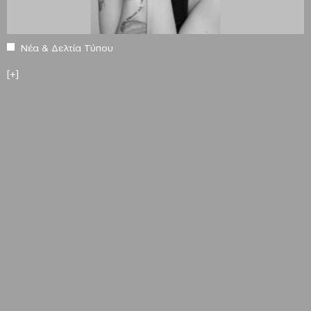
Νέα & Δελτία Τύπου
[+]