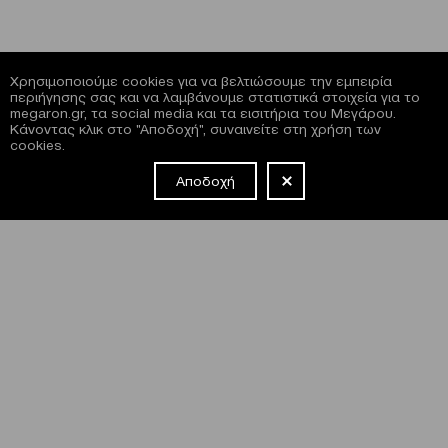
Χρησιμοποιούμε cookies για να βελτιώσουμε την εμπειρία
περιήγησης σας και να λαμβάνουμε στατιστικά στοιχεία για το
megaron.gr, τα social media και τα εισιτήρια του Μεγάρου.
Κάνοντας κλικ στο "Αποδοχή", συναινείτε στη χρήση των
cookies.
Αποδοχή
NEWSLETTER