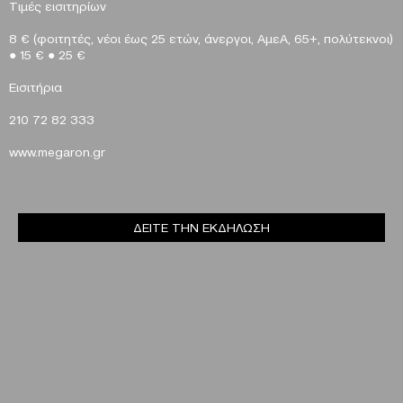
Τιμές εισιτηρίων
8 € (φοιτητές, νέοι έως 25 ετών, άνεργοι, ΑμεΑ, 65+, πολύτεκνοι)
●
15 €
●
25 €
Eισιτήρια
210 72 82 333
www
.
megaron
.
gr
ΔΕΙΤΕ ΤΗΝ ΕΚΔΗΛΩΣΗ