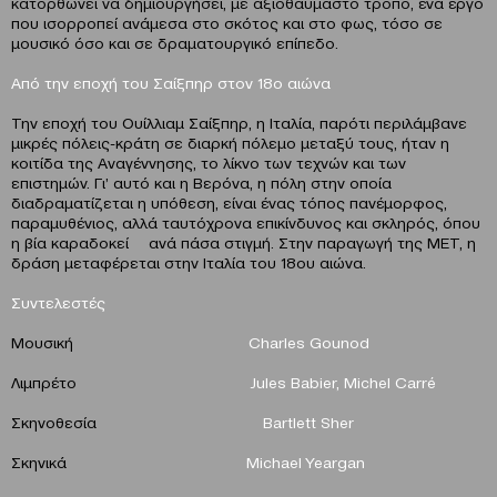
κατορθώνει να δημιουργήσει, με αξιοθαύμαστο τρόπο, ένα έργο
που ισορροπεί ανάμεσα στο σκότος και στο φως, τόσο σε
μουσικό όσο και σε δραματουργικό επίπεδο.
Από την εποχή του Σαίξπηρ στον 18ο αιώνα
Την εποχή του Ουίλλιαμ Σαίξπηρ, η Ιταλία, παρότι περιλάμβανε
μικρές πόλεις-κράτη σε διαρκή πόλεμο μεταξύ τους, ήταν η
κοιτίδα της Αναγέννησης, το λίκνο των τεχνών και των
επιστημών. Γι’ αυτό και η Βερόνα, η πόλη στην οποία
διαδραματίζεται η υπόθεση, είναι ένας τόπος πανέμορφος,
παραμυθένιος, αλλά ταυτόχρονα επικίνδυνος και σκληρός, όπου
η βία καραδοκεί ανά πάσα στιγμή. Στην παραγωγή της ΜET, η
δράση μεταφέρεται στην Ιταλία του 18ου αιώνα.
Συντελεστές
Mουσική
Charles
Gounod
Λιμπρέτο
Jules
Babier
,
Michel
Carr
é
Σκηνοθεσία
Bartlett
Sher
Σκηνικά
Michael
Yeargan