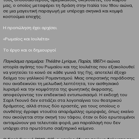
μας, ο οποίος μεταφέρει τη δράση στην Ιταλία του 18ου αιώνα,
σε μια μαγευτική παραγωγή με υπέροχα σκηνικά και κομψά
κοστούμια εποχής.
H προπώληση έχει αρχίσει.
«Ρωμαίος και Ιουλιέτα»
Το έργο και οι δημιουργοί
Παγκόσμια πρεμιέρα: Théâtre Lyrique, Παρίσι, 1867.
Η αιώνια
ιστορία αγάπης του Ρωμαίου και της Ιουλιέτας που εξακολουθεί
να γοητεύει το κοινό σε κάθε γωνιά της Γης, αποτελεί έξοχο
δείγμα του γαλλικού Ρομαντισμού. Μιας οπερατικής παράδοσης
που αναδεικνύει τη μελωδική λεπτότητα, τον αισθησιακό
λυρισμό και την κομψότητα της φωνητικής έκφρασης,
αποφεύγοντας τον επιδεικτικό εντυπωσιασμό. Η εκδοχή του
Σαρλ Γκουνό δεν εστιάζει στα λογοπαίγνια του θεατρικού
δράματος, αλλά στους δύο εραστές, για τους οποίους ο
συνθέτης έγραψε ντουέτα απαράμιλλης ομορφιάς, όπως εκείνο
που ακούγεται στην σκηνή του τάφου, όταν οι δύο ερωτευμένοι
ανταμώνουν για τελευταία φορά, μια παραλλαγή που δεν
υπάρχει στο πρωτότυπο σαιξπηρικό κείμενο.
Ο Σαρλ Γκουνό (1818–93), ο οποίος έδωσε πρώιμα δείγματα του