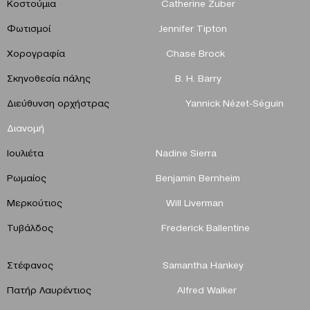
Κοστούμια
Catherine
Zuber
Φωτισμοί
Jennifer
Tipton
Χορογραφία
Chase
Brock
Σκηνοθεσία πάλης
B. H. Barry
Διεύθυνση ορχήστρας
Yannick Nézet-Séguin
Διανομή
Ιουλιέτα
Nadine Sierra
Ρωμαίος
Benjamin Bernheim
Μερκούτιος
Will Liverman
Τυβάλδος
Frederick Ballentine
Στέφανος
Samantha Hankey
Πατήρ Λαυρέντιος
Alfred Walker