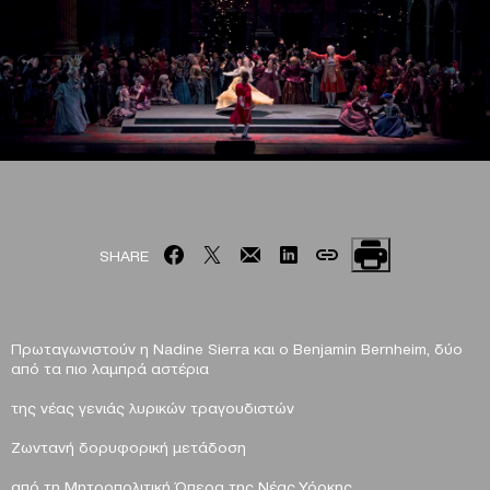
SHARE
Πρωταγωνιστούν η Nadine Sierra και ο Benjamin Bernheim,
δύο
από τα πιο λαμπρά αστέρια
της νέας γενιάς λυρικών τραγουδιστών
Ζωντανή δορυφορική μετάδοση
από τη Μητροπολιτική Όπερα της Νέας Υόρκης