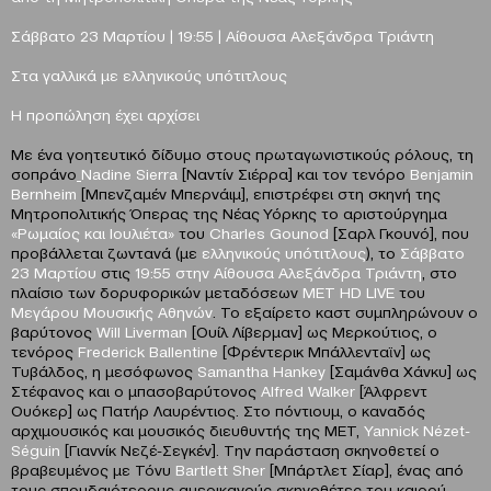
Σάββατο 23 Μαρτίου
|
19:55
| Αίθουσα Αλεξάνδρα Τριάντη
Στα γαλλικά με ελληνικούς υπότιτλους
Η προπώληση έχει αρχίσει
Με ένα γοητευτικό δίδυμο στους πρωταγωνιστικούς ρόλους, τη
σοπράνο
Nadine Sierra
[Ναντίν Σιέρρα] και τον τενόρο
Benjamin
Bernheim
[Μπενζαμέν Μπερνάιμ], επιστρέφει στη σκηνή της
Μητροπολιτικής Όπερας της Νέας Υόρκης το αριστούργημα
«Ρωμαίος και Ιουλιέτα»
του
Charles Gounod
[Σαρλ Γκουνό], που
προβάλλεται ζωντανά (με
ελληνικούς υπότιτλους
), το
Σάββατο
23 Μαρτίου
στις
19:55
στην Αίθουσα Αλεξάνδρα Τριάντη
, στο
πλαίσιο των δορυφορικών μεταδόσεων
MET HD LIVE
του
Μεγάρου Μουσικής Αθηνών
. Το εξαίρετο καστ συμπληρώνουν ο
βαρύτονος
Will Liverman
[Ουίλ Λίβερμαν] ως Μερκούτιος, ο
τενόρος
Frederick Ballentine
[Φρέντερικ Μπάλλενταϊν] ως
Τυβάλδος, η μεσόφωνος
Samantha Hankey
[Σαμάνθα Χάνκυ] ως
Στέφανος και ο μπασοβαρύτονος
Alfred Walker
[Άλφρεντ
Ουόκερ] ως Πατήρ Λαυρέντιος. Στο πόντιουμ, ο καναδός
αρχιμουσικός και μουσικός διευθυντής της ΜΕΤ,
Yannick Nézet-
Séguin
[Γιαννίκ Νεζέ-Σεγκέν]. Tην παράσταση σκηνοθετεί ο
βραβευμένος με Τόνυ
Bartlett Sher
[Μπάρτλετ Σίαρ], ένας από
τους σπουδαιότερους αμερικανούς σκηνοθέτες του καιρού