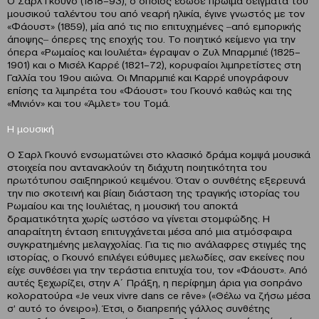
μουσικού ταλέντου του από νεαρή ηλικία, έγινε γνωστός με τον
«Φάουστ» (1859), μία από τις πιο επιτυχημένες ‒από εμπορικής
άποψης‒ όπερες της εποχής του. Το ποιητικό κείμενο για την
όπερα «Ρωμαίος και Ιουλιέτα» έγραψαν ο Ζυλ Μπαρμπιέ (1825–
1901) και ο Μισέλ Καρρέ (1821–72), κορυφαίοι λιμπρετίστες στη
Γαλλία του 19ου αιώνα. Οι Μπαρμπιέ και Καρρέ υπογράφουν
επίσης τα λιμπρέτα του «Φάουστ» του Γκουνό καθώς και της
«Μινιόν» και του «Άμλετ» του Τομά.
Η μουσική
O Σαρλ Γκουνό ενσωματώνει στο κλασικό δράμα κομψά μουσικά
στοιχεία που αντανακλούν τη διάχυτη ποιητικότητα του
πρωτότυπου σαιξπηρικού κειμένου. Όταν ο συνθέτης εξερευνά
την πιο σκοτεινή και βίαιη διάσταση της τραγικής ιστορίας του
Ρωμαίου και της Ιουλιέτας, η μουσική του αποκτά
δραματικότητα χωρίς ωστόσο να γίνεται στομφώδης. Η
απαραίτητη ένταση επιτυγχάνεται μέσα από μια ατμόσφαιρα
συγκρατημένης μελαγχολίας. Για τις πιο ανάλαφρες στιγμές της
ιστορίας, ο Γκουνό επιλέγει εύθυμες μελωδίες, σαν εκείνες που
είχε συνθέσει για την τεράστια επιτυχία του, τον «Φάουστ». Από
αυτές ξεχωρίζει, στην Α΄ Πράξη, η περίφημη άρια για σοπράνο
κολορατούρα «Je veux vivre dans ce rêve» («Θέλω να ζήσω μέσα
σ’ αυτό το όνειρο»). Έτσι, ο διαπρεπής γάλλος συνθέτης