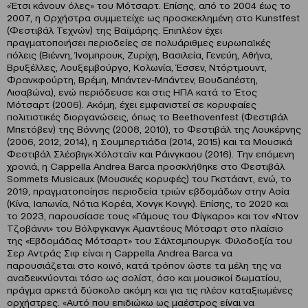
«Έτσι κάνουν όλες» του Μότσαρτ. Επίσης, από το 2004 έως το
2007, η Ορχήστρα συμμετείχε ως προσκεκλημένη στο Kunstfest
(Φεστιβάλ Τεχνών) της Βαϊμάρης. Επιπλέον έχει
πραγματοποιήσει περιοδείες σε πολυάριθμες ευρωπαϊκές
πόλεις (Βιέννη, Ίνσμπρουκ, Ζυρίχη, Βασιλεία, Γενεύη, Αθήνα,
Βρυξέλλες, Λουξεμβούργο, Κολωνία, Έσσεν, Ντόρτμουντ,
Φρανκφούρτη, Βρέμη, Μπάντεν-Μπάντεν, Βουδαπέστη,
Λισαβώνα), ενώ περιόδευσε και στις ΗΠΑ κατά το Έτος
Μότσαρτ (2006). Ακόμη, έχει εμφανιστεί σε κορυφαίες
πολιτιστικές διοργανώσεις, όπως το Beethovenfest (Φεστιβάλ
Μπετόβεν) της Βόννης (2008, 2010), το Φεστιβάλ της Λουκέρνης
(2006, 2012, 2014), η Σουμπερτιάδα (2014, 2015) και τα Μουσικά
Φεστιβάλ Σλέσβιγκ-Χόλσταϊν και Ράινγκαου (2016). Την επόμενη
χρονιά, η Cappella Andrea Barca προσκλήθηκε στο Φεστιβάλ
Sommets Musicaux (Μουσικές κορυφές) του Γκστάαντ, ενώ, το
2019, πραγματοποίησε περιοδεία τριών εβδομάδων στην Ασία
(Κίνα, Ιαπωνία, Νότια Κορέα, Χονγκ Κονγκ). Επίσης, το 2020 και
το 2023, παρουσίασε τους «Γάμους του Φίγκαρο» και τον «Ντον
Τζοβάννι» του Βόλφγκανγκ Αμαντέους Μότσαρτ στο πλαίσιο
της «Εβδομάδας Μότσαρτ» του Σάλτσμπουργκ. Φιλοδοξία του
Σερ Αντράς Σιφ είναι η Cappella Andrea Barca να
παρουσιάζεται στο κοινό, κατά τρόπον ώστε τα μέλη της να
αναδεικνύονται τόσο ως σολίστ, όσο και μουσικοί δωματίου,
πράγμα αρκετά δύσκολο ακόμη και για τις πλέον καταξιωμένες
ορχήστρες. «Αυτό που επιδιώκω ως μαέστρος είναι να