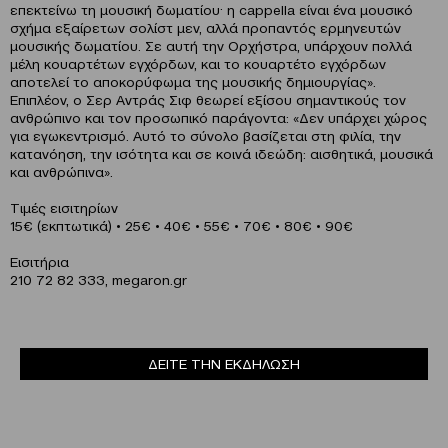
επεκτείνω τη μουσική δωματίου· η cappella είναι ένα μουσικό
σχήμα εξαίρετων σολίστ μεν, αλλά προπαντός ερμηνευτών
μουσικής δωματίου. Σε αυτή την Ορχήστρα, υπάρχουν πολλά
μέλη κουαρτέτων εγχόρδων, και το κουαρτέτο εγχόρδων
αποτελεί το αποκορύφωμα της μουσικής δημιουργίας».
Επιπλέον, ο Σερ Αντράς Σιφ θεωρεί εξίσου σημαντικούς τον
ανθρώπινο και τον προσωπικό παράγοντα: «Δεν υπάρχει χώρος
για εγωκεντρισμό. Αυτό το σύνολο βασίζεται στη φιλία, την
κατανόηση, την ισότητα και σε κοινά ιδεώδη: αισθητικά, μουσικά
και ανθρώπινα».
Τιμές εισιτηρίων
15€ (εκπτωτικά) • 25€ • 40€ • 55€ • 70€ • 80€ • 90€
Eισιτήρια
210 72 82 333, megaron.gr
ΔΕΙΤΕ ΤΗΝ ΕΚΔΗΛΩΣΗ