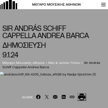
SIR ANDRÁS SCHIFF
CAPPELLA ANDREA BARCA
ΔΗΜΟΣΙΕΥΣΗ
9.1.24
Μέγαρο Μουσικής Αθηνών
>
Νέα & Δελτία Τύπου
>
Sir András
Schiff Cappella Andrea Barca
SHARE