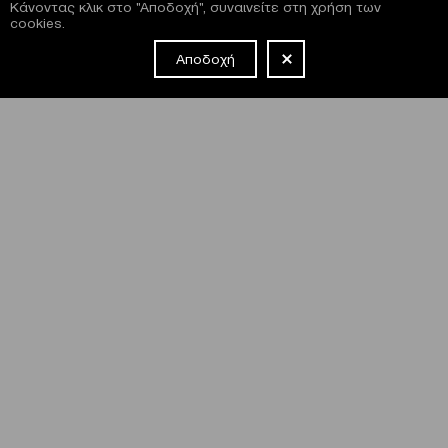
Κάνοντας κλικ στο "Αποδοχή", συναινείτε στη χρήση των
cookies.
Αποδοχή
NEWSLETTER
Έχω διαβάσει και συμφωνώ με τους
όρους και τις
προϋποθέσεις
εγγραφής στο newsletter και χρήσης του site
του Μεγάρου.