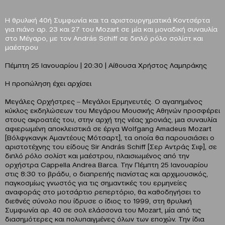
Η θρυλική 40ή Συμφωνία και τα αριστουργηματικά Κοντσέρτα
για πιάνο αρ. 23 και 27 του Μozart σε μία και μοναδική συναυλία
στο Μέγαρο, με τον András Schiff σε διπλό ρόλο σολίστ και
μαέστρου
Πέμπτη 25 Ιανουαρίου | 20:30 | Αίθουσα Χρήστος Λαμπράκης
H προπώληση έχει αρχίσει
Μεγάλες Ορχήστρες ‒ Μεγάλοι Ερμηνευτές. Ο αγαπημένος
κύκλος εκδηλώσεων του Μεγάρου Μουσικής Αθηνών προσφέρει
στους ακροατές του, στην αρχή της νέας χρονιάς, μια συναυλία
αφιερωμένη αποκλειστικά σε έργα Wolfgang Amadeus Mozart
[Βόλφγκανγκ Αμαντέους Μότσαρτ], τα οποία θα παρουσιάσει ο
αριστοτέχνης του είδους Sir András Schiff [Σερ Αντράς Σιφ], σε
διπλό ρόλο σολίστ και μαέστρου, πλαισιωμένος από την
ορχήστρα Cappella Andrea Barca. Την Πέμπτη 25 Ιανουαρίου
στις 8:30 το βράδυ, ο διαπρεπής πιανίστας και αρχιμουσικός,
παγκοσμίως γνωστός για τις σημαντικές του ερμηνείες
αναφοράς στο μοτσάρτιο ρεπερτόριο, θα καθοδηγήσει το
διεθνές σύνολο που ίδρυσε ο ίδιος το 1999, στη θρυλική
Συμφωνία αρ. 40 σε σολ ελάσσονα του Mozart, μία από τις
διασημότερες και πολυπαιγμένες όλων των εποχών. Την ίδια