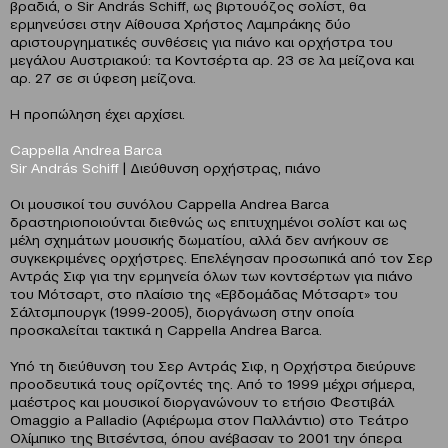
βραδιά, ο Sir András Schiff, ως βιρτουόζος σολίστ, θα
ερμηνεύσει στην Αίθουσα Χρήστος Λαμπράκης δύο
αριστουργηματικές συνθέσεις για πιάνο και ορχήστρα του
μεγάλου Αυστριακού: τα Κοντσέρτα αρ. 23 σε λα μείζονα και
αρ. 27 σε σι ύφεση μείζονα.
Η προπώληση έχει αρχίσει.
Cappella Andrea Barca
Sir András Schiff
| Διεύθυνση ορχήστρας, πιάνο
Οι μουσικοί του συνόλου Cappella Andrea Barca
δραστηριοποιούνται διεθνώς ως επιτυχημένοι σολίστ και ως
μέλη σχημάτων μουσικής δωματίου, αλλά δεν ανήκουν σε
συγκεκριμένες ορχήστρες. Επελέγησαν προσωπικά από τον Σερ
Αντράς Σιφ για την ερμηνεία όλων των κοντσέρτων για πιάνο
του Μότσαρτ, στο πλαίσιο της «Εβδομάδας Μότσαρτ» του
Σάλτσμπουργκ (1999-2005), διοργάνωση στην οποία
προσκαλείται τακτικά η Cappella Andrea Barca.
Υπό τη διεύθυνση του Σερ Αντράς Σιφ, η Ορχήστρα διεύρυνε
προοδευτικά τους ορίζοντές της. Από το 1999 μέχρι σήμερα,
μαέστρος και μουσικοί διοργανώνουν το ετήσιο Φεστιβάλ
Omaggio a Palladio (Αφιέρωμα στον Παλλάντιο) στο Τεάτρο
Ολίμπικο της Βιτσέντσα, όπου ανέβασαν το 2001 την όπερα