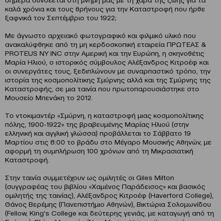
καλά χρόνια και τους θρήνους για την Καταστροφή που ήρθε
ξαφνικά τον Σεπτέμβριο του 1922;
Με άγνωστο αρχειακό φωτογραφικό και φιλμικό υλικό που
ανακαλύφθηκε από τη μη κερδοσκοπική εταιρεία ΠΡΩΤΕΑΣ &
PROTEUS NY INC στην Αμερική και την Ευρώπη, η σκηνοθέτις
Μαρία Ηλιού, ο ιστορικός σύμβουλος Αλέξανδρος Κιτροέφ και
οι συνεργάτες τους, ξεδιπλώνουν με συναρπαστικό τρόπο, την
ιστορία της κοσμοπολίτικης Σμύρνης αλλά και της Σμύρνης της
Καταστροφής, σε μια ταινία που πρωτοπαρουσιάστηκε στο
Μουσείο Μπενάκη το 2012.
Το ντοκιμαντέρ «Σμύρνη, η καταστροφή μιας κοσμοπολίτικης
πόλης, 1900-1922» της βραβευμένης Μαρίας Ηλιού (στην
ελληνική και αγγλική γλώσσα) προβάλλεται το Σάββατο 19
Μαρτίου στις 8:00 το βράδυ στο Μέγαρο Μουσικής Αθηνών, με
αφορμή τη συμπλήρωση 100 χρόνων από τη Μικρασιατική
Καταστροφή.
Στην ταινία συμμετέχουν ως ομιλητές οι Giles Milton
(συγγραφέας του βιβλίου «Χαμένος Παράδεισος» και βασικός
ομιλητής της ταινίας), Αλέξανδρος Κιτροέφ (Haverford College),
Θάνος Βερέμης (Πανεπιστήμιο Αθηνών), Βικτώρια Σολομωνίδου
(Fellow, King’s College και δεύτερης γενιάς, με καταγωγή από τη