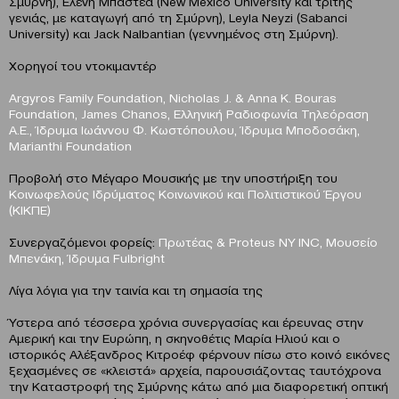
Σμύρνη), Ελένη Mπαστέα (New Mexico University και τρίτης
γενιάς, με καταγωγή από τη Σμύρνη), Leyla Neyzi (Sabanci
University) και Jack Nalbantian (γεννημένος στη Σμύρνη).
Χορηγοί του ντοκιμαντέρ
Argyros Family Foundation, Nicholas J. & Anna K. Bouras
Foundation, James Chanos, Ελληνική Ραδιοφωνία Τηλεόραση
Α.Ε., Ίδρυμα Ιωάννου Φ. Κωστόπουλου, Ίδρυμα Μποδοσάκη,
Marianthi Foundation
Προβολή στο Μέγαρο Μουσικής με την υποστήριξη του
Κοινωφελούς Ιδρύματος Κοινωνικού και Πολιτιστικού Έργου
(ΚΙΚΠΕ)
Συνεργαζόμενοι φορείς:
Πρωτέας & Proteus NY INC, Μουσείο
Μπενάκη, Ίδρυμα Fulbright
Λίγα λόγια για την ταινία και τη σημασία της
Ύστερα από τέσσερα χρόνια συνεργασίας και έρευνας στην
Αμερική και την Ευρώπη, η σκηνοθέτις Μαρία Ηλιού και ο
ιστορικός Αλέξανδρος Κιτροέφ φέρνουν πίσω στο κοινό εικόνες
ξεχασμένες σε «κλειστά» αρχεία, παρουσιάζοντας ταυτόχρονα
την Καταστροφή της Σμύρνης κάτω από μια διαφορετική οπτική