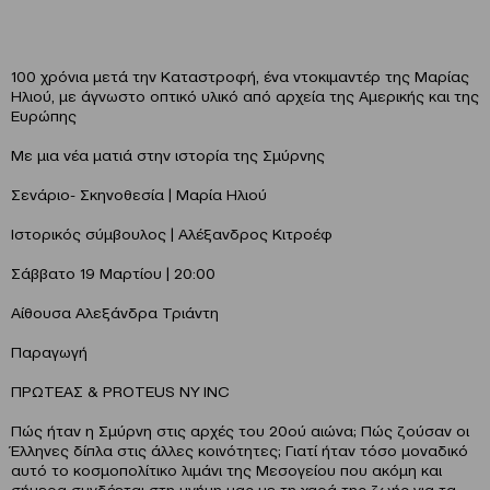
100 χρόνια μετά την Καταστροφή, ένα ντοκιμαντέρ της Μαρίας
Ηλιού, με άγνωστο οπτικό υλικό από αρχεία της Αμερικής και της
Ευρώπης
Με μια νέα ματιά στην ιστορία της Σμύρνης
Σενάριο- Σκηνοθεσία | Μαρία Ηλιού
Ιστορικός σύμβουλος | Αλέξανδρος Κιτροέφ
Σάββατο 19 Μαρτίου | 20:00
Αίθουσα Αλεξάνδρα Τριάντη
Παραγωγή
ΠΡΩΤΕΑΣ & PROTEUS NY ΙΝC
Πώς ήταν η Σμύρνη στις αρχές του 20ού αιώνα; Πώς ζούσαν οι
Έλληνες δίπλα στις άλλες κοινότητες; Γιατί ήταν τόσο μοναδικό
αυτό το κοσμοπολίτικο λιμάνι της Μεσογείου που ακόμη και
σήμερα συνδέεται στη μνήμη μας με τη χαρά της ζωής για τα