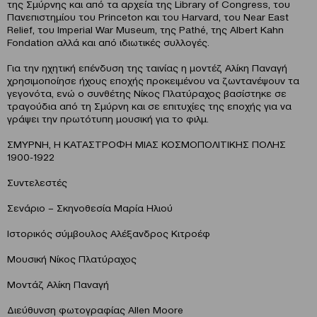
της Σμύρνης και από τα αρχεία της Library of Congress, του
Πανεπιστημίου του Princeton και του Harvard, του Near East
Relief, του Imperial War Museum, της Pathé, της Albert Kahn
Fondation αλλά και από ιδιωτικές συλλογές.
Για την ηχητική επένδυση της ταινίας η μοντέζ Αλίκη Παναγή
χρησιμοποίησε ήχους εποχής προκειμένου να ζωντανέψουν τα
γεγονότα, ενώ ο συνθέτης Νίκος Πλατύραχος βασίστηκε σε
τραγούδια από τη Σμύρνη και σε επιτυχίες της εποχής για να
γράψει την πρωτότυπη μουσική για το φιλμ.
ΣΜΥΡΝΗ, Η ΚΑΤΑΣΤΡΟΦΗ ΜΙΑΣ ΚΟΣΜΟΠΟΛΙΤΙΚΗΣ ΠΟΛΗΣ
1900-1922
Συντελεστές
Σενάριο – Σκηνοθεσία Μαρία Ηλιού
Ιστορικός σύμβουλος Αλέξανδρος Κιτροέφ
Μουσική Νίκος Πλατύραχος
Μοντάζ Αλίκη Παναγή
Διεύθυνση φωτογραφίας Allen Moore