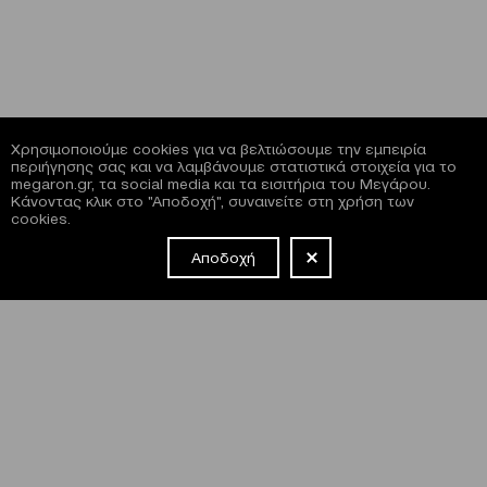
Χρησιμοποιούμε cookies για να βελτιώσουμε την εμπειρία
περιήγησης σας και να λαμβάνουμε στατιστικά στοιχεία για το
megaron.gr, τα social media και τα εισιτήρια του Μεγάρου.
Κάνοντας κλικ στο "Αποδοχή", συναινείτε στη χρήση των
cookies.
Αποδοχή
NEWSLETTER