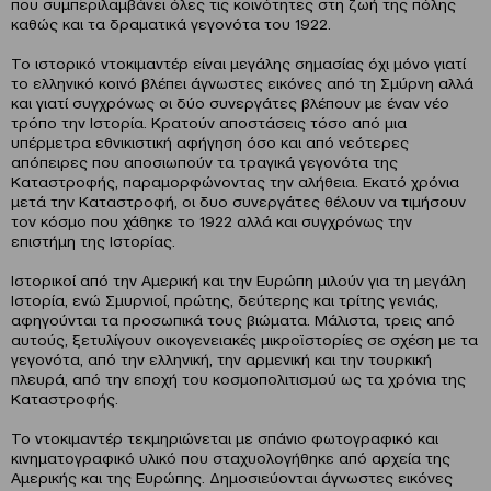
που συμπεριλαμβάνει όλες τις κοινότητες στη ζωή της πόλης
καθώς και τα δραματικά γεγονότα του 1922.
Το ιστορικό ντοκιμαντέρ είναι μεγάλης σημασίας όχι μόνο γιατί
το ελληνικό κοινό βλέπει άγνωστες εικόνες από τη Σμύρνη αλλά
και γιατί συγχρόνως οι δύο συνεργάτες βλέπουν με έναν νέο
τρόπο την Ιστορία. Κρατούν αποστάσεις τόσο από μια
υπέρμετρα εθνικιστική αφήγηση όσο και από νεότερες
απόπειρες που αποσιωπούν τα τραγικά γεγονότα της
Καταστροφής, παραμορφώνοντας την αλήθεια. Εκατό χρόνια
μετά την Καταστροφή, οι δυο συνεργάτες θέλουν να τιμήσουν
τον κόσμο που χάθηκε το 1922 αλλά και συγχρόνως την
επιστήμη της Ιστορίας.
Ιστορικοί από την Αμερική και την Ευρώπη μιλούν για τη μεγάλη
Ιστορία, ενώ Σμυρνιοί, πρώτης, δεύτερης και τρίτης γενιάς,
αφηγούνται τα προσωπικά τους βιώματα. Μάλιστα, τρεις από
αυτούς, ξετυλίγουν οικογενειακές μικροϊστορίες σε σχέση με τα
γεγονότα, από την ελληνική, την αρμενική και την τουρκική
πλευρά, από την εποχή του κοσμοπολιτισμού ως τα χρόνια της
Καταστροφής.
Το ντοκιμαντέρ τεκμηριώνεται με σπάνιο φωτογραφικό και
κινηματογραφικό υλικό που σταχυολογήθηκε από αρχεία της
Αμερικής και της Ευρώπης. Δημοσιεύονται άγνωστες εικόνες