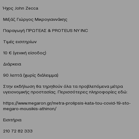
Ήχος John Zecca
Μιξάζ Γιώργος Μικρογιαννάκης
Παραγωγή ΠΡΩΤΕΑΣ & PROTEUS NY INC
Τιμές εισιτηρίων
10 € (γενική είσοδος)
Διάρκεια
90 λεπτά (χωρίς διάλειμμα)
Στην εκδήλωση θα τηρηθούν όλα τα προβλεπόμενα μέτρα
υγειονομικής προστασίας. Περισσότερες πληροφορίες εδώ:
https://www.megaron.gr/metra-prolipsis-kata-tou-covid-19-sto-
megaro-mousikis-athinon/
Eισιτήρια
210 72 82 333