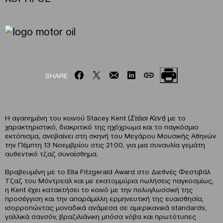
SHARE
Η αγαπημένη του κοινού Stacey Kent (
Στέισι Κεντ
) με το
χαρακτηριστικό, διακριτικό της ηχόχρωμα και το παγκόσμιο
εκτόπισμα, ανεβαίνει στη σκηνή του Μεγάρου Μουσικής Αθηνών
την Πέμπτη 13 Νοεμβρίου στις 21:00, για μια συναυλία γεμάτη
αυθεντικό τζαζ συναίσθημα.
Βραβευμένη με το Ella Fitzgerald Award στο Διεθνές Φεστιβάλ
Τζαζ του Μόντρεαλ και με εκατομμύρια πωλήσεις παγκοσμίως,
η Kent έχει κατακτήσει το κοινό με την πολυγλωσσική της
προσέγγιση και την απαράμιλλη ερμηνευτική της ευαισθησία,
ισορροπώντας μοναδικά ανάμεσα σε αμερικανικά standards,
γαλλικά σανσόν, βραζιλιάνικη μπόσα νόβα και πρωτότυπες