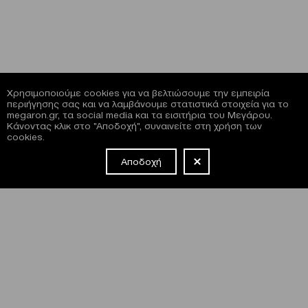
Χρησιμοποιούμε cookies για να βελτιώσουμε την εμπειρία
περιήγησης σας και να λαμβάνουμε στατιστικά στοιχεία για το
megaron.gr, τα social media και τα εισιτήρια του Μεγάρου.
Κάνοντας κλικ στο "Αποδοχή", συναινείτε στη χρήση των
cookies.
Αποδοχή
NEWSLETTER