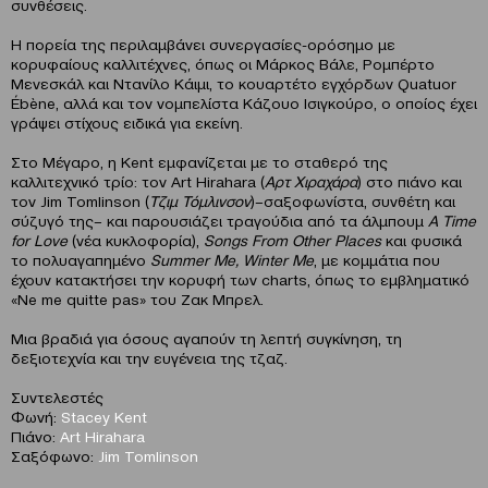
συνθέσεις.
Η πορεία της περιλαμβάνει συνεργασίες-ορόσημο με
κορυφαίους καλλιτέχνες, όπως οι Μάρκος Βάλε, Ρομπέρτο
Μενεσκάλ και Ντανίλο Κάιμι, το κουαρτέτο εγχόρδων Quatuor
Ébène, αλλά και τον νομπελίστα Κάζουο Ισιγκούρο, ο οποίος έχει
γράψει στίχους ειδικά για εκείνη.
Στο Μέγαρο, η Kent εμφανίζεται με το σταθερό της
καλλιτεχνικό τρίο: τον Art Hirahara (
Αρτ Χιραχάρα
) στο πιάνο και
τον Jim Tomlinson (
Τζιμ Τόμλινσον
)–σαξοφωνίστα, συνθέτη και
σύζυγό της– και παρουσιάζει τραγούδια από τα άλμπουμ
A Time
for Love
(νέα κυκλοφορία),
Songs From Other Places
και φυσικά
το πολυαγαπημένο
Summer Me, Winter Me
, με κομμάτια που
έχουν κατακτήσει την κορυφή των charts, όπως το εμβληματικό
«Ne me quitte pas» του Ζακ Μπρελ.
Μια βραδιά για όσους αγαπούν τη λεπτή συγκίνηση, τη
δεξιοτεχνία και την ευγένεια της τζαζ.
Συντελεστές
Φωνή:
Stacey Kent
Πιάνο:
Art Hirahara
Σαξόφωνο:
Jim Tomlinson