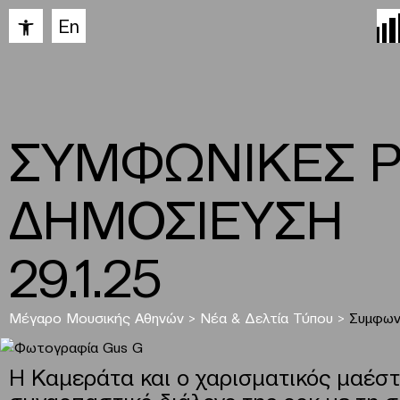
Ανοίξτε τη γραμμή εργαλείων
En
ΣΥΜΦΩΝΙΚΕΣ 
ΔΗΜΟΣΙΕΥΣΗ
29.1.25
Μέγαρο Μουσικής Αθηνών
>
Νέα & Δελτία Τύπου
>
Συμφων
Η Καμεράτα και ο χαρισματικός μαέστ
συναρπαστικό διάλογο της ροκ με τη 