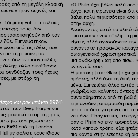
ρροές από τη μεγάλη κλασική
«Ο Philip έχει βάλει πολύ απ
 αιώνων ήταν συχνές και
έργο, και η ειρωνεία είναι ότ
βάλει πολύ περισσότερα από ό,
κοί δημιουργοί του τέλους
στην αρχή.
ς εποχής τους, δεν
Ακούγοντας αυτό το υλικό εί
αποστασιοποιηθούν από τον
συστήνουν έναν αδελφό ή μι
 70s. Εμπνεύστηκαν,
είχατε, αλλά αγνοούσατε την 
ν μέσα από τις ιδέες των
συναντάτε, προφανώς καταγρά
ντας τη μουσική σε
οικογενειακά χαρακτηριστικά,
over: δεν έντυσαν απλώς
μια ολόκληρη ζωή από πίσω. Κ
ης άλλης, αλλά συνέθεσαν
εν αγνοία σας.
που συνδύαζαν τους ήχους
Η μουσική [του Glass] έχει χ
σσες, με στόχο τη
αμέσως, αλλά έχει τη δική της
!
μένα. Εμπεριέχει όλες αυτές τ
γνώριζα και καλύπτει όντως 
συναισθημάτων: από τη βαθιά 
χήστρα
και ροκ μπάντα
(1974)
την ανοδική σπειροειδή πορεί
ίστας των Deep Purple και
αυτά τα δύο, για μένα, αποτ
ς, μουσικά, σταρ της ροκ,
να κάνω. Πραγματικά, [το έργ
του για ροκ γκρουπ και
σαν ο Philip να είχε τροφοδο
το 1969 από τη London
κατά κάποιο τρόπο, είχε φτά
Hall με σολίστ τους ίδιους
πιο κοντά στην εσωτερική α