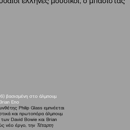
96)
βασισμένη στο άλμπουμ
Brian Eno
νθέτης Philip Glass εμπνέεται
στικά και πρωτοπόρα άλμπουμ
των David Bowie και Brian
λώς νέο έργο, την
Τέταρτη