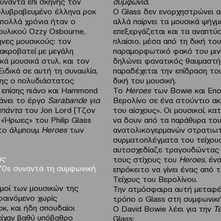
υναντά επί σκηνής τον
συμφωνία
.
ολυβραβευμένο έλληνα ροκ
Ο Glass δεν ενορχηστρώνει 
 πολλά χρόνια ήταν ο
αλλά παίρνει τα μουσικά ψήγμ
ρυλικού Ozzy Osbourne,
επεξεργάζεται και τα αναπτύσ
νες μουσικούς: τον
πλαίσιο, μέσα από τη δική του
ακροβατεί με μεγάλη
παραμορφωτικό φακό του μινι
κά μουσικά στυλ, και τον
δηλώνει φανατικός θαυμαστής
ιδικά σε αυτή τη συναυλία,
παραδέχεται την επίδραση το
σης ο πολυδιάστατος
δική του μουσική.
 επίσης πιάνο και Hammond
Το
Heroes
των Bowie και En
βάνει το έργο
Sarabande
για
Βερολίνο σε ένα στούντιο ακ
μπάντα
του Jon Lord [Τζον
του αίσχους». Οι μουσικοί, κ
, «Ήρωες» του Philip Glass
να δουν από τα παράθυρα του
στο άλμπουμ
Heroes
των
ανατολικογερμανών στρατιωτ
συρματοπλέγματα του τείχους
αυτοσχεδίαζε τραγουδώντας
ις
τους στίχους του
Heroes
, έν
70
s
συναντά τη συμφωνική
επρόκειτο να γίνει ένας από
Τείχους του Βερολίνου.
σμοί των μουσικών της
Την ατμόσφαιρα αυτή μεταφέ
 φαινόμενο χωρίς
τρόπο ο Glass στη συμφωνική
κ, και ήδη σπουδαίοι
O David Bowie λέει για την
Τ
είχαν βαθύ υπόβαθρο
Glass: