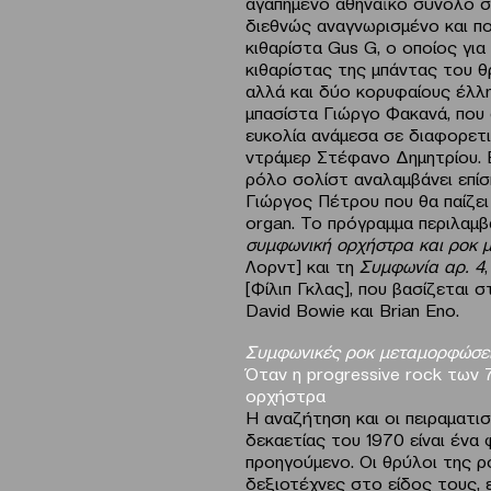
αγαπημένο αθηναϊκό σύνολο σ
διεθνώς αναγνωρισμένο και π
κιθαρίστα Gus G, ο οποίος για
κιθαρίστας της μπάντας του θ
αλλά και δύο κορυφαίους έλλη
μπασίστα Γιώργο Φακανά, που 
ευκολία ανάμεσα σε διαφορετι
ντράμερ Στέφανο Δημητρίου. Ε
ρόλο σολίστ αναλαμβάνει επί
Γιώργος Πέτρου που θα παίζει
organ. Το πρόγραμμα περιλαμ
συμφωνική ορχήστρα και ροκ 
Λορντ] και τη
Συμφωνία αρ. 4
[Φίλιπ Γκλας], που βασίζεται 
David Bowie και Brian Eno.
Συμφωνικές ροκ μεταμορφώσε
Όταν η
progressive
rock
των 
ορχήστρα
Η αναζήτηση και οι πειραματι
δεκαετίας του 1970 είναι ένα
προηγούμενο. Οι θρύλοι της ρο
δεξιοτέχνες στο είδος τους, 