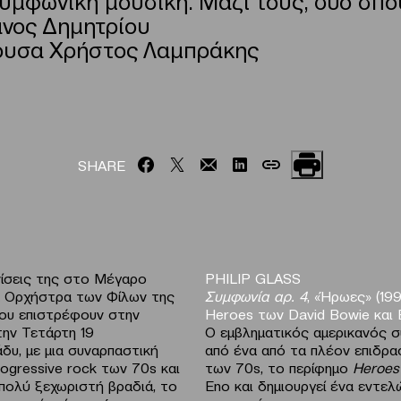
ανος Δημητρίου
θουσα Χρήστος Λαμπράκης
SHARE
νίσεις της στο Μέγαρο
PHILIP GLASS
α Ορχήστρα των Φίλων της
Συμφωνία αρ. 4
, «Ήρωες» (19
ου επιστρέφουν στην
Heroes των David Bowie και 
ην Τετάρτη 19
Ο εμβληματικός αμερικανός συ
δυ, με μια συναρπαστική
από ένα από τα πλέον επιδρα
rogressive rock των 70s και
των 70s, το περίφημο
Heroes
πολύ ξεχωριστή βραδιά, το
Eno και δημιουργεί ένα εντε