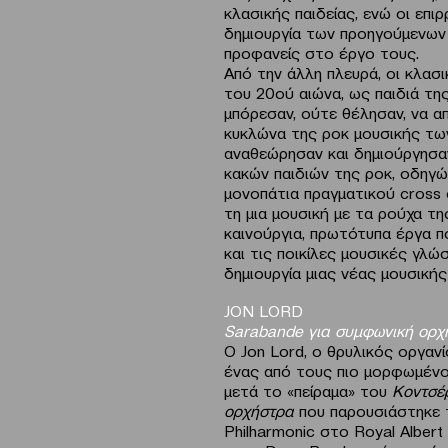
κλασικής παιδείας, ενώ οι επι
δημιουργία των προηγούμενων
προφανείς στο έργο τους.
Από την άλλη πλευρά, οι κλασι
του 20ού αιώνα, ως παιδιά τη
μπόρεσαν, ούτε θέλησαν, να 
κυκλώνα της ροκ μουσικής των
αναθεώρησαν και δημιούργησα
κακών παιδιών της ροκ, οδηγώ
μονοπάτια πραγματικού cross 
τη μια μουσική με τα ρούχα τ
καινούργια, πρωτότυπα έργα 
και τις ποικίλες μουσικές γλώ
δημιουργία μιας νέας μουσικής
JON LORD
Sarabande για συμφωνική ορ
Ο Jon Lord, ο θρυλικός οργαν
ένας από τους πιο μορφωμένου
μετά το «πείραμα» του
Κοντσέρ
ορχήστρα
που παρουσιάστηκε 
Philharmonic στο Royal Albert 