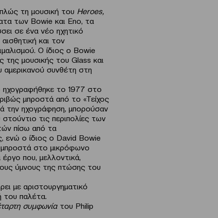
απλώς τη μουσική του
Heroes
,
ατα των Bowie και Eno, τα
σει σε ένα νέο ηχητικό
 αισθητική και τον
μαλισμού. Ο ίδιος ο Bowie
 της μουσικής του Glass και
υ αμερικανού συνθέτη στη
o ηχογραφήθηκε το 1977 στο
ριβώς μπροστά από το «Τείχος
ατά την ηχογράφηση, μπορούσαν
 στούντιο τις περιπολίες των
ών πίσω από τα
, ενώ ο ίδιος ο David Bowie
 μπροστά στο μικρόφωνο
α έργο που, μελλοντικά,
 τους ύμνους της πτώσης του
ρει με αριστουργηματικό
 του παλέτα.
έταρτη συμφωνία
του Philip