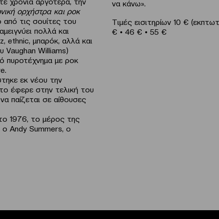
τε χρόνια αργότερα, την
να κάνω».
νική ορχήστρα και ροκ
ο από τις σουίτες του
Τιμές εισιτηρίων 10 € (εκπτωτ
αμειγνύει πολλά και
€ • 46 € • 55 €
, ethnic, μπαρόκ, αλλά και
 Vaughan Williams)
ό πυροτέχνημα με ροκ
e.
στηκε εκ νέου την
το έφερε στην τελική του
να παίζεται σε αίθουσες
το 1976, το μέρος της
ε ο Andy Summers, ο