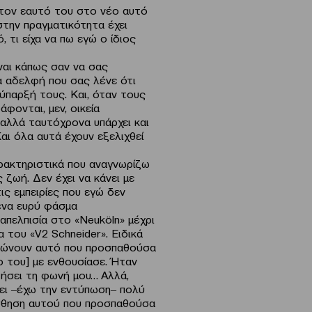
ό τον εαυτό του στο νέο αυτό
ι στην πραγματικότητα έχει
 τι είχα να πω εγώ ο ίδιος
ναι κάπως σαν να σας
α αδελφή που σας λένε ότι
ύπαρξή τους. Και, όταν τους
φονται, μεν, οικεία
 αλλά ταυτόχρονα υπάρχει και
αι όλα αυτά έχουν εξελιχθεί
αρακτηριστικά που αναγνωρίζω
 ζωή. Δεν έχει να κάνει με
ις εμπειρίες που εγώ δεν
ένα ευρύ φάσμα
απελπισία στο «Neuköln» μέχρι
α του «V2 Schneider». Ειδικά
υπώνουν αυτό που προσπαθούσα
ο του] με ενθουσίασε. Ήταν
τήσει τη φωνή μου… Αλλά,
σει ‒έχω την εντύπωση‒ πολύ
ίσθηση αυτού που προσπαθούσα