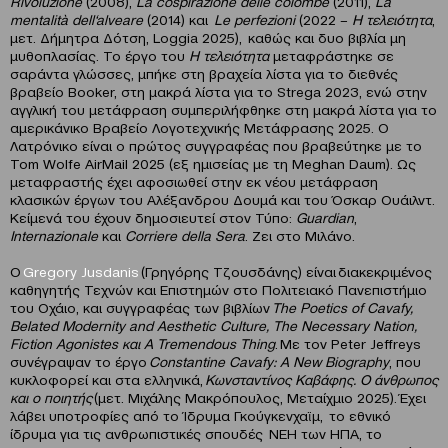
Rivoluzione
(2008),
La
cospirazione
delle
colombe
(2011),
La
mentalit
à
dell
‘
alveare
(2014) και
Le
perfezioni
(2022 –
Η τελειότητα
,
μετ. Δήμητρα Δότση, Loggia 2025), καθώς και δυο βιβλία μη
μυθοπλασίας. Το έργο του
Η τελειότητα
μεταφράστηκε σε
σαράντα γλώσσες, μπήκε στη βραχεία λίστα για το διεθνές
βραβείο Booker, στη μακρά λίστα για το Strega 2023, ενώ στην
αγγλική του μετάφραση συμπεριλήφθηκε στη μακρά λίστα για το
αμερικάνικο Βραβείο Λογοτεχνικής Μετάφρασης 2025. Ο
Λατρόνικο είναι ο πρώτος συγγραφέας που βραβεύτηκε με το
Tom Wolfe AirMail 2025 (εξ ημισείας με τη Meghan Daum). Ως
μεταφραστής έχει αφοσιωθεί στην εκ νέου μετάφραση
κλασικών έργων του Αλέξανδρου Δουμά και του Όσκαρ Ουάιλντ.
Κείμενά του έχουν δημοσιευτεί στον Τύπο:
Guardian
,
Internazionale
και
Corriere
della
Sera
. Ζει στο Μιλάνο.
Ο
Gregory
Jusdanis
(Γρηγόρης Τζουσδάνης) είναι διακεκριμένος
καθηγητής Τεχνών και Επιστημών στο Πολιτειακό Πανεπιστήμιο
του Οχάιο, και συγγραφέας των βιβλίων
The
Poetics
of
Cavafy
,
Belated
Modernity
and
Aesthetic
Culture
,
The
Necessary
Nation
,
Fiction
Agonistes
και
A
Tremendous
Thing
.
Με τον Peter Jeffreys
συνέγραψαν το έργο
Constantine
Cavafy
:
A
New
Biography
, που
κυκλοφορεί και στα ελληνικά,
Κωνσταντίνος Καβάφης. Ο άνθρωπος
και ο ποιητής
(μετ. Μιχάλης Μακρόπουλος, Μεταίχμιο 2025). Έχει
λάβει υποτροφίες από το Ίδρυμα Γκούγκενχαϊμ, το εθνικό
ίδρυμα για τις ανθρωπιστικές σπουδές NEH των ΗΠΑ, το