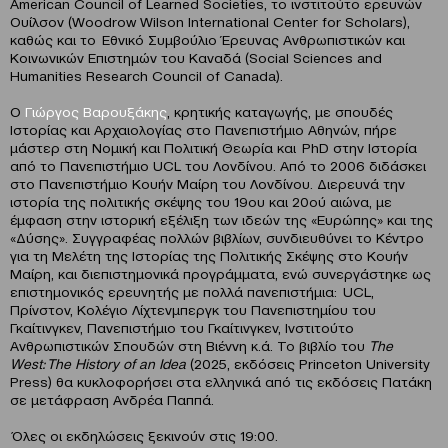
American Council of Learned Societies, το ινστιτούτο ερευνών
Ουίλσον (Woodrow Wilson International Center for Scholars),
καθώς και το Εθνικό Συμβούλιο Έρευνας Ανθρωπιστικών και
Κοινωνικών Επιστημών του Καναδά (Social Sciences and
Humanities Research Council of Canada).
O
Γιώργος Βαρουξάκης
, κρητικής καταγωγής, με σπουδές
Ιστορίας και Αρχαιολογίας στο Πανεπιστήμιο Αθηνών, πήρε
μάστερ στη Νομική και Πολιτική Θεωρία και PhD στην Ιστορία
από το Πανεπιστήμιο UCL του Λονδίνου. Από το 2006 διδάσκει
στο Πανεπιστήμιο Κουήν Μαίρη του Λονδίνου. Διερευνά την
ιστορία της πολιτικής σκέψης του 19ου και 20ού αιώνα, με
έμφαση στην ιστορική εξέλιξη των ιδεών της «Ευρώπης» και της
«Δύσης». Συγγραφέας πολλών βιβλίων, συνδιευθύνει το Κέντρο
για τη Μελέτη της Ιστορίας της Πολιτικής Σκέψης στο Κουήν
Μαίρη, και διεπιστημονικά προγράμματα, ενώ συνεργάστηκε ως
επιστημονικός ερευνητής με πολλά πανεπιστήμια: UCL,
Πρίνστον, Κολέγιο Λίχτενμπεργκ του Πανεπιστημίου του
Γκαίτινγκεν, Πανεπιστήμιο του Γκαίτινγκεν, Ινστιτούτο
Ανθρωπιστικών Σπουδών στη Βιέννη κ.ά. Το βιβλίο του
The
West:
The History of an Idea
(2025, εκδόσεις Princeton University
Press) θα κυκλοφορήσει στα ελληνικά από τις εκδόσεις Πατάκη
σε μετάφραση Ανδρέα Παππά.
Όλες οι εκδηλώσεις ξεκινούν στις 19:00.