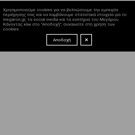
Χρησιμοποιούμε cookies για να βελτιώσουμε την εμπειρία
περιήγησης σας και να λαμβάνουμε στατιστικά στοιχεία για το
megaron.gr, τα social media και τα εισιτήρια του Μεγάρου.
Κάνοντας κλικ στο "Αποδοχή", συναινείτε στη χρήση των
cookies.
Αποδοχή
NEWSLETTER
Έχω διαβάσει και συμφωνώ με τους
όρους και τις
προϋποθέσεις
εγγραφής στο newsletter και χρήσης του site