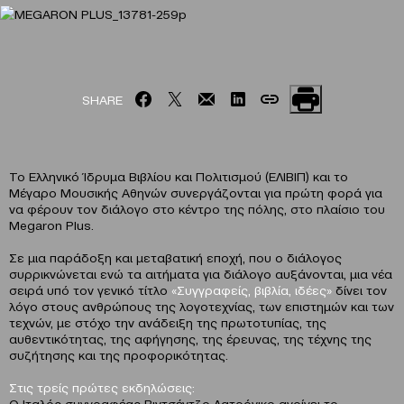
SHARE
Το Ελληνικό Ίδρυμα Βιβλίου και Πολιτισμού (ΕΛΙΒΙΠ) και το
Μέγαρο Μουσικής Αθηνών συνεργάζονται για πρώτη φορά για
να φέρουν τον διάλογο στο κέντρο της πόλης, στο πλαίσιο του
Megaron Plus.
Σε μια παράδοξη και μεταβατική εποχή, που ο διάλογος
συρρικνώνεται ενώ τα αιτήματα για διάλογο αυξάνονται, μια νέα
σειρά υπό τον γενικό τίτλο
«Συγγραφείς, βιβλία, ιδέες»
δίνει τον
λόγο στους ανθρώπους της λογοτεχνίας, των επιστημών και των
τεχνών, με στόχο την ανάδειξη της πρωτοτυπίας, της
αυθεντικότητας, της αφήγησης, της έρευνας, της τέχνης της
συζήτησης και της προφορικότητας.
Στις τρείς πρώτες εκδηλώσεις:
Ο Ιταλός συγγραφέας Βιντσέντζο Λατρόνικο ανοίγει το