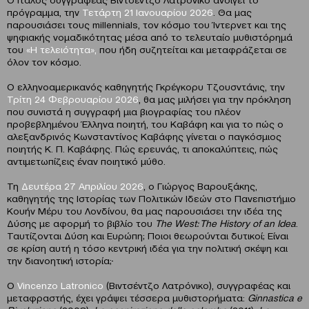
πρόγραμμα, την
Τετάρτη 21 Ιανουαρίου 2026
. Θα μας
παρουσιάσει τους millennials, τον κόσμο του Ίντερνετ και της
ψηφιακής νομαδικότητας μέσα από το τελευταίο μυθιστόρημά
του
«Η τελειότητα»,
που ήδη συζητείται και μεταφράζεται σε
όλον τον κόσμο.
Ο ελληνοαμερικανός καθηγητής Γκρέγκορυ Τζουσντάνις, την
Τρίτη 24 Φεβρουαρίου 2026
, θα μας μιλήσει για την πρόκληση
που συνιστά η συγγραφή μια βιογραφίας του πλέον
προβεβλημένου Έλληνα ποιητή, του Καβάφη και για το πώς ο
αλεξανδρινός Κωνσταντίνος Καβάφης γίνεται ο παγκόσμιος
ποιητής Κ. Π. Καβάφης. Πώς ερευνάς, τι αποκαλύπτεις, πώς
αντιμετωπίζεις έναν ποιητικό μύθο.
Τη
Δευτέρα 27 Απριλίου 2026
, ο Γιώργος Βαρουξάκης,
καθηγητής της Ιστορίας των Πολιτικών Ιδεών στο Πανεπιστήμιο
Κουήν Μέρυ του Λονδίνου, θα μας παρουσιάσει την ιδέα της
Δύσης με αφορμή το βιβλίο του
The West:
The History of an Idea
.
Ταυτίζονται Δύση και Ευρώπη; Ποιοι θεωρούνται δυτικοί; Είναι
σε κρίση αυτή η τόσο κεντρική ιδέα για την πολιτική σκέψη και
την διανοητική ιστορία;
Ο
Vincenzo
Latronico
(Βιντσέντζο Λατρόνικο), συγγραφέας και
μεταφραστής, έχει γράψει τέσσερα μυθιστορήματα:
Ginnastica
e