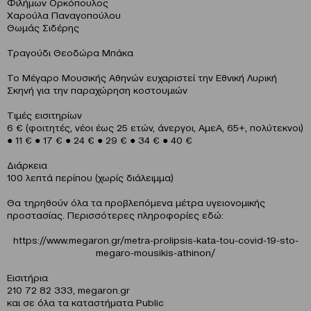
Φιλήμων Ορκόπουλος
Χαρούλα Παναγοπούλου
Θωμάς Σιδέρης
Τραγούδι Θεοδώρα Μπάκα
Το Μέγαρο Μουσικής Αθηνών ευχαριστεί την Εθνική Λυρική
Σκηνή για την παραχώρηση κοστουμιών
Τιμές εισιτηρίων
6 € (φοιτητές, νέοι έως 25 ετών, άνεργοι, ΑμεΑ, 65+, πολύτεκνοι)
● 11 € ● 17 € ● 24 € ● 29 € ● 34 € ● 40 €
Διάρκεια
100 λεπτά περίπου (χωρίς διάλειμμα)
Θα τηρηθούν όλα τα προβλεπόμενα μέτρα υγειονομικής
προστασίας. Περισσότερες πληροφορίες εδώ:
https://www.megaron.gr/metra-prolipsis-kata-tou-covid-19-sto-
megaro-mousikis-athinon/
Eισιτήρια
210 72 82 333, megaron.gr
και σε όλα τα καταστήματα Public