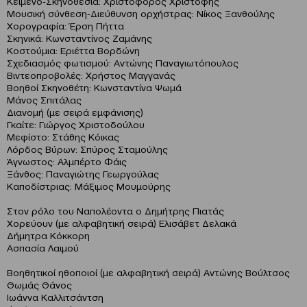
Κείμενο-Σκηνοθεσία: Χριστόφορος Χριστοφής
Μουσική σύνθεση-Διεύθυνση ορχήστρας: Νίκος Ξανθούλης
Χορογραφία: Έρση Πήττα
Σκηνικά: Κωνσταντίνος Ζαμάνης
Κοστούμια: Εριέττα Βορδώνη
Σχεδιασμός φωτισμού: Αντώνης Παναγιωτόπουλος
Βιντεοπροβολές: Χρήστος Μαγγανάς
Βοηθοί Σκηνοθέτη: Κωνσταντίνα Ψωμά
Μάνος Σπιτάλας
Διανομή (με σειρά εμφάνισης)
Γκαίτε: Γιώργος Χριστοδούλου
Μεφίστο: Στάθης Κόικας
Λόρδος Βύρων: Σπύρος Σταμούλης
Άγνωστος: Αλμπέρτο Φάις
Ξάνθος: Παναγιώτης Γεωργούλας
Καποδίστριας: Μάξιμος Μουμούρης
Στον ρόλο του Ναπολέοντα ο Δημήτρης Πιατάς
Χορεύουν (με αλφαβητική σειρά) Ελισάβετ Δελακά
Δήμητρα Κόκκορη
Ασπασία Λαιμού
Βοηθητικοί ηθοποιοί (με αλφαβητική σειρά) Αντώνης Βούλτσος
Θωμάς Θάνος
Ιωάννα Καλλιτσάντση