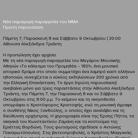
Νέα παραγωγή-παραγγελία του ΜΜΑ
Πρώτη παρουσίαση
Πέμπτη 7, Παρασκευή 8 και Σάββατο 9 Οκτωβρίου | 20:00
Αίθουσα Αλεξάνδρα Τριάντη
Η προπώληση έχει αρχίσει
Με τη νέα παραγωγή-παραγγελία του Μεγάρου Μουσικής
Αθηνών «Το κάλεσμα του Προμηθέα – 1821», ένα μουσικό
ιστορικό δράμα στο οποίο συμμετέχει ένα λαμπρό καστ ελλήνων
ηθοποιών, συνεχίζεται ο κύκλος εκδηλώσεων 200 χρόνια από
την Ελληνική Επανάσταση. Το έργο (πρώτη παρουσίαση)
ανεβαίνει μόνο για τρεις παραστάσεις στην Αίθουσα Αλεξάνδρα
Τριάντη, την Πέμπτη 7, την Παρασκευή 8 και το Σάββατο 9
Οκτωβρίου στις 8:00 μ.μ. Το κείμενο και τη σκηνοθεσία
υπογράφει ο Χριστόφορος Χριστοφής, ενώ τη μουσική έγραψε
ο συνθέτης Νίκος Ξανθούλης, ο οποίος έχει αναλάβει και τη
διεύθυνση ορχήστρας. Η χορογραφία είναι της Έρσης Πήττα, τα
σκηνικά του Κωνσταντίνου Ζαμάνη και τα κοστούμια της
Εριέττας Βορδώνη. Τους φωτισμούς σχεδίασε ο Αντώνης
Παναγιωτόπουλος. Στις βιντεοπροβολές, ο Χρήστος Μαγγανάς.
Διανομή (με σειρά εμφάνισης): Γιώργος Χριστοδούλου (Γκαίτε),