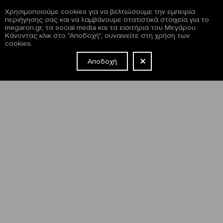
Χρησιμοποιούμε cookies για να βελτιώσουμε την εμπειρία
περιήγησης σας και να λαμβάνουμε στατιστικά στοιχεία για το
megaron.gr, τα social media και τα εισιτήρια του Μεγάρου.
Κάνοντας κλικ στο "Αποδοχή", συναινείτε στη χρήση των
cookies.
Αποδοχή
NEWSLETTER
Έχω διαβάσει και συμφωνώ με τους
όρους και τις
προϋποθέσεις
εγγραφής στο newsletter και χρήσης του site