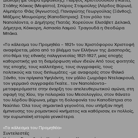
Στάθης Κόικας (Μεφίστο), Σπύρος Σταμούλης (Λόρδος Βύρων),
Αλμπέρτο Φάις (Άγνωστος), Παναγιώτης Γεωργούλας (Ξάνθος),
Μάξιμος Μουμούρης (Καποδίστριας). Στον ρόλο του
Ναπολέοντα, ο Δημήτρης Πιατάς. Χορεύουν: Ελισάβετ Δελακά,
Δήμητρα, Κόκκορη, Ασπασία Λαιμού. Τραγουδά η Θεοδώρα
Μπάκα.
«Το κάλεσμα του Προμηθέα – 1821» του Χριστόφορου Χριστοφή
αναφέρεται, μέσα από το βλέμμα των Ελλήνων της Διασποράς,
στο θέμα της εθνικής παλιγγενεσίας 1821-1827, μιας εποχής
καθοριστικής για τη διαμόρφωση νέων ιδεών. Από τους φοιτητές
της εποχής, τους καλλιτέχνες, τους συγγραφείς, τους
πολιτικούς και τους διπλωμάτες –με αναφορές στον Φιλικό
Ξάνθο, τον πρίγκιπα Υψηλάντη, τον γάλλο ζωγράφο Ντελακρουά,
τον γερμανό συγγραφέα Γκαίτε… τον Ναπολέοντα–
μεταφερόμαστε στην έναρξη του απελευθερωτικού αγώνα, στη
σφαγή της Χίου, την πολιορκία του Μεσολογγίου, στον θάνατο
του λόρδου Βύρωνα, μέχρι τη δολοφονία του Καποδίστρια στο
Ναύπλιο. Όλα τους σημαντικά γεγονότα, που υπήρξαν πηγή
έμπνευσης του ρομαντικού κινήματος και καθόρισαν, εν πολλοίς,
την ευρωπαϊκή ιστορία γενικότερα.
«Το κάλεσμα του Προμηθέα»
Συντελεστές