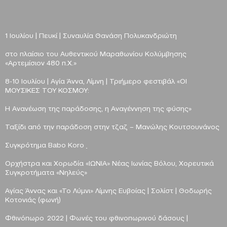
1 Ιουλίου | Πευκί | Συναυλία Θανάση Πολυκανδριώτη
στο πλαίσιο του Aυθεντικού Μαραθωνίου Κολύμβησης
«Αρτεμίσιον 480 π.Χ.»
8-10 Ιουλίου | Αγία Άννα, Λίμνη | Τριήμερο φεστιβάλ «ΟΙ
ΜΟΥΣΙΚΕΣ ΤΟΥ ΚΟΣΜΟΥ:
Η Ανανέωση της παράδοσης, η Αναγέννηση της φύσης»
Ταξίδι από την παράδοση στην τζαζ
– Μανώλης Κουτσουνάνος
Συγκρότημα Babo Koro
Ορχήστρα και Χορωδία «ΙΩΝΙΑ» Νέας Ιωνίας Βόλου, Χορευτικά
Συγκροτήματα «Νηλεύς»
Αγίας Άννας και «Το Λύμνι» Λίμνης Ευβοίας |
Σολίστ | Θοδωρής
Κοτονιάς (φωνή)
Φθινόπωρο 2022 |
Φωνές του φθινοπωρινού δάσους
|