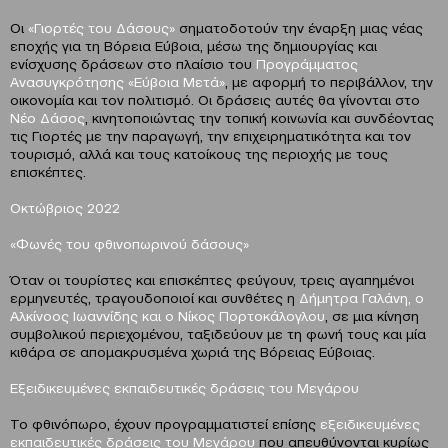
Οι
«Γιορτές του Δάσους»
σηματοδοτούν την έναρξη μιας νέας
εποχής για τη Βόρεια Εύβοια, μέσω της δημιουργίας και
ενίσχυσης δράσεων στο πλαίσιο του
Προγράμματος
Ανασυγκρότησης «Εύβοια Μετά»
, με αφορμή το περιβάλλον, την
οικονομία και τον πολιτισμό. Οι δράσεις αυτές θα γίνονται στο
Νέο Δάσος
, κινητοποιώντας την τοπική κοινωνία και συνδέοντας
τις Γιορτές με την παραγωγή, την επιχειρηματικότητα και τον
τουρισμό, αλλά και τους κατοίκους της περιοχής με τους
επισκέπτες.
Οκτώβριος 2022
«Φωνές του φθινοπωρινού δάσους»
Όταν οι τουρίστες και επισκέπτες φεύγουν, τρεις αγαπημένοι
ερμηνευτές, τραγουδοποιοί και συνθέτες η
Δήμητρα Γαλάνη, ο
Αλκίνοος Ιωαννίδης και ο Νίκος Πορτοκάλογλου
, σε μια κίνηση
συμβολικού περιεχομένου, ταξιδεύουν με τη φωνή τους και μία
κιθάρα σε απομακρυσμένα χωριά της Βόρειας Εύβοιας.
Εξειδικευμένες εκπαιδευτικές δράσεις του Μεγάρου
Το φθινόπωρο, έχουν προγραμματιστεί επίσης
εξειδικευμένες
εκπαιδευτικές δράσεις του Μεγάρου
που απευθύνονται κυρίως