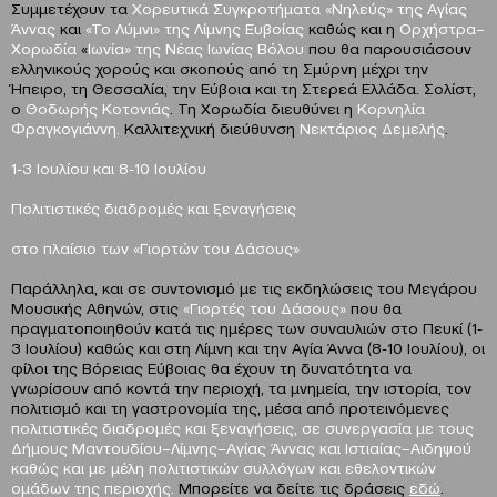
Συμμετέχουν τα
Χορευτικά Συγκροτήματα «Νηλεύς» της Αγίας
Άννας
και
«Το Λύμνι»
της Λίμνης Ευβοίας
καθώς και
η
Ορχήστρα–
Χορωδία
«
Ιωνία» της Νέας Ιωνίας Βόλου
που θα παρουσιάσουν
ελληνικούς χορούς και σκοπούς από τη Σμύρνη μέχρι την
Ήπειρο, τη Θεσσαλία, την Εύβοια και τη Στερεά Ελλάδα. Σολίστ,
ο
Θοδωρής Κοτονιάς
. Τη Χορωδία διευθύνει η
Κορνηλία
Φραγκογιάννη.
Kαλλιτεχνική διεύθυνση
Νεκτάριος Δεμελής
.
1-3 Ιουλίου και 8-10 Ιουλίου
Πολιτιστικές διαδρομές και ξεναγήσεις
στο πλαίσιο των «Γιορτών του Δάσους»
Παράλληλα, και σε συντονισμό με τις εκδηλώσεις του Μεγάρου
Μουσικής Αθηνών, στις
«Γιορτές του Δάσους»
που θα
πραγματοποιηθούν κατά τις ημέρες των συναυλιών στο Πευκί (1-
3 Ιουλίου) καθώς και στη Λίμνη και την Αγία Άννα (8-10 Ιουλίου), οι
φίλοι της Βόρειας Εύβοιας θα έχουν τη δυνατότητα να
γνωρίσουν από κοντά την περιοχή, τα μνημεία, την ιστορία, τον
πολιτισμό και τη γαστρονομία της, μέσα από προτεινόμενες
πολιτιστικές διαδρομές και ξεναγήσεις,
σε συνεργασία με τους
Δήμους Μαντουδίου–Λίμνης–Αγίας Άννας και Ιστιαίας–Αιδηψού
καθώς και με μέλη πολιτιστικών συλλόγων και εθελοντικών
ομάδων της περιοχής.
Μπορείτε να δείτε τις δράσεις
εδώ
.