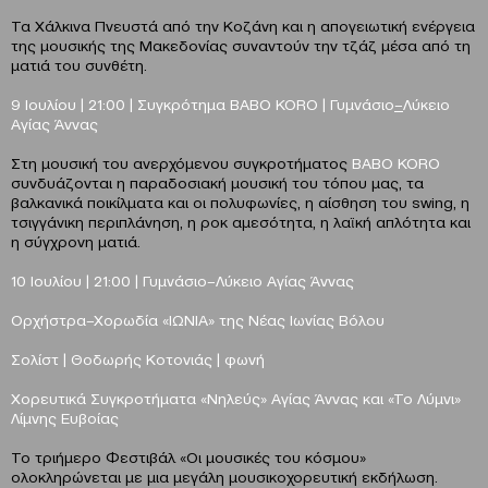
Τα Χάλκινα Πνευστά από την Κοζάνη και η απογειωτική ενέργεια
της μουσικής της Μακεδονίας συναντούν την τζάζ μέσα από τη
ματιά του συνθέτη.
9 Ιουλίου | 21:00 | Συγκρότημα BABO KORO | Γυμνάσιο
–
Λύκειο
Αγίας Άννας
Στη μουσική του ανερχόμενου συγκροτήματος
BABO KORO
συνδυάζονται η παραδοσιακή μουσική του τόπου μας, τα
βαλκανικά ποικίλματα και οι πολυφωνίες, η αίσθηση του swing, η
τσιγγάνικη περιπλάνηση, η ροκ αμεσότητα, η λαϊκή απλότητα και
η σύγχρονη ματιά.
10 Ιουλίου | 21:00 | Γυμνάσιο–Λύκειο Αγίας Άννας
Ορχήστρα–Χορωδία «ΙΩΝΙΑ» της Νέας Ιωνίας Βόλου
Σολίστ | Θοδωρής Κοτονιάς | φωνή
Χορευτικά Συγκροτήματα «Νηλεύς» Αγίας Άννας και «Το Λύμνι»
Λίμνης Ευβοίας
Το τριήμερο Φεστιβάλ «Οι μουσικές του κόσμου»
ολοκληρώνεται με μια μεγάλη μουσικοχορευτική εκδήλωση.