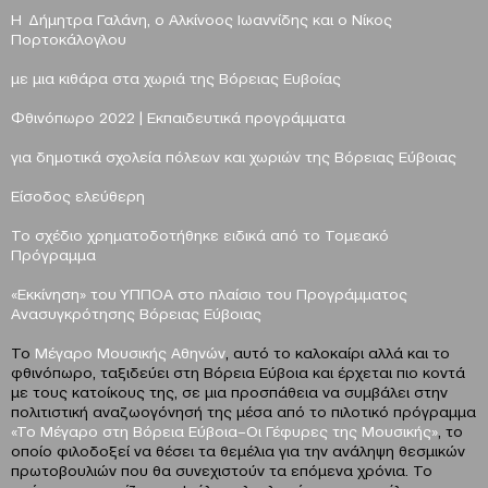
Η Δήμητρα Γαλάνη, ο Αλκίνοος Ιωαννίδης και ο Νίκος
Πορτοκάλογλου
με μια κιθάρα στα χωριά της Βόρειας Ευβοίας
Φθινόπωρο 2022 |
Εκπαιδευτικά προγράμματα
για δημοτικά σχολεία πόλεων και χωριών της Βόρειας Εύβοιας
Είσοδος ελεύθερη
Το σχέδιο χρηματοδοτήθηκε ειδικά από το Τομεακό
Πρόγραμμα
«Εκκίνηση» του ΥΠΠΟΑ
στο πλαίσιο του Προγράμματος
Ανασυγκρότησης Βόρειας Εύβοιας
To
Μέγαρο Μουσικής Αθηνών
, αυτό το καλοκαίρι αλλά και το
φθινόπωρο, ταξιδεύει στη Βόρεια Εύβοια και έρχεται πιο κοντά
με τους κατοίκους της, σε μια προσπάθεια να συμβάλει στην
πολιτιστική αναζωογόνησή της μέσα από το πιλοτικό πρόγραμμα
«
Το Μέγαρο στη Βόρεια Εύβοια–Οι Γέφυρες της Μουσικής»
, το
οποίο φιλοδοξεί να θέσει τα θεμέλια για την ανάληψη θεσμικών
πρωτοβουλιών που θα συνεχιστούν τα επόμενα χρόνια. Το