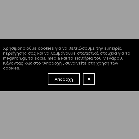
Χρησιμοποιούμε cookies για να βελτιώσουμε την εμπειρία
περιήγησης σας και να λαμβάνουμε στατιστικά στοιχεία για το
megaron.gr, τα social media και τα εισιτήρια του Μεγάρου.
Κάνοντας κλικ στο "Αποδοχή", συναινείτε στη χρήση των
cookies.
Αποδοχή
NEWSLETTER