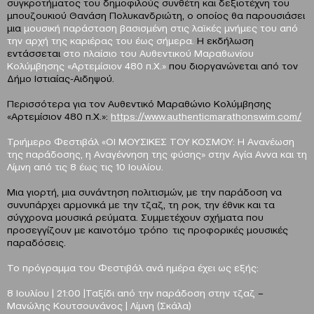
συγκροτήματος του δημοφιλούς συνθέτη και δεξιοτέχνη του
μπουζουκιού Θανάση Πολυκανδριώτη, ο οποίος θα παρουσιάσει
μια
μουσική παράσταση βασισμένη στις λαϊκές μνήμες του από
την αρχή της καριέρας του έως σήμερα.
Η εκδήλωση
εντάσσεται
στο πλαίσιο του Αυθεντικού Μαραθωνίου
Κολύμβησης «Αρτεμίσιον 480 π.Χ.»
που διοργανώνεται από τον
Δήμο Ιστιαίας-Αιδηψού.
Περισσότερα για τον Αυθεντικό Μαραθώνιο Κολύμβησης
«Αρτεμίσιον 480 π.Χ.»:
https://www.authenticmarathonswim.com/
Τριήμερο Φεστιβάλ «
ΟΙ ΜΟΥΣΙΚΕΣ ΤΟΥ ΚΟΣΜΟΥ
: Η Ανανέωση
της παράδοσης, η Αναγέννηση της φύσης» στην Αγία Αννα και τη
Λίμνη από τις 8 έως τις 10 Ιουλίου.
Μια γιορτή, μια συνάντηση πολιτισμών, με την παράδοση να
συνυπάρχει αρμονικά με την τζαζ, τη ροκ, την έθνικ και τα
σύγχρονα μουσικά ρεύματα. Συμμετέχουν σχήματα που
προσεγγίζουν με καινοτόμο τρόπο τις προφορικές μουσικές
παραδόσεις.
Το πρόγραμμα του Φεστιβάλ ανά ημέρα έχει ως εξής:
8 Ιουλίου | 21:00 |Ταξίδι από την παράδοση στην τζαζ
–
Μανώλης Κουτσουνάνος | Λίμνη (Σκάλα)