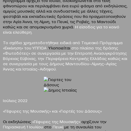
πρόγραμμα αρχίζει τον Ιούλιο, ολοκληρώνεται στα τέλη
φθινοπώρου και περιλαμβάνει ένα ευρύ φάσμα από εκδηλώσεις,
αμιγώς μουσικές αλλά και συνδυαστικές με άλλες τέχνες,
φεστιβάλ και εκπαιδευτικές δράσεις που θα πραγματοποιηθούν
στην Αγία Άννα, τη Λίμνη, το Πευκί, τις Ροβιές, το Μαντούδι
καθώς και σε απομακρυσμένα χωριά.
Η είσοδος για το κοινό
είναι ελεύθερη.
Το σχέδιο χρηματοδοτήθηκε ειδικά από Τομεακό Πρόγραμμα
«Εκκίνηση» του ΥΠΠΟΑ
. Υλοποιείται
στο πλαίσιο της δράσης
«Φωτοδότες»
σε συνεργασία με την Επιτροπή Ανασυγκρότησης
Βόρειας Εύβοιας, την Περιφέρεια Κεντρικής Ελλάδας καθώς και
σε συνεργασία με τους Δήμους Μαντουδίου–Λίμνης–Αγίας
Άννας και Ιστιαίας–Αιδηψού.
Ιούλιος 2022
«Γέφυρες της Μουσικής» και «Γιορτές του Δάσους»
Οι εκδηλώσεις
«Γέφυρες της Μουσικής»
αρχίζουν την
Παρασκευή 1 Ιουλίου
στο
Πευκί
με τη συναυλία του