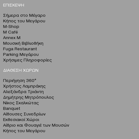
ΕΠΙΣΚΕΨΗ
Σήμερα στο Μέγαρο
Κήπος του Μεγάρου
M-Shop
M Café
Annex M
Μουσική Βιβλιοθήκη
Fuga Restaurant
Parking Μεγάρου
Χρήσιμες Πληροφορίες
ΔΙΑΘΕΣΗ ΧΩΡΩΝ
Περιήγηση 360°
Χρήστος Λαμπράκης
Αλεξάνδρα Τριάντη
Δημήτρης Μητρόπουλος
Νίκος Σκαλκώτας
Banquet
Αίθουσες Συνεδρίων
Εκθεσιακοί Χώροι
Αίθριο και Φουαγιέ των Μουσών
Κήπος του Μεγάρου