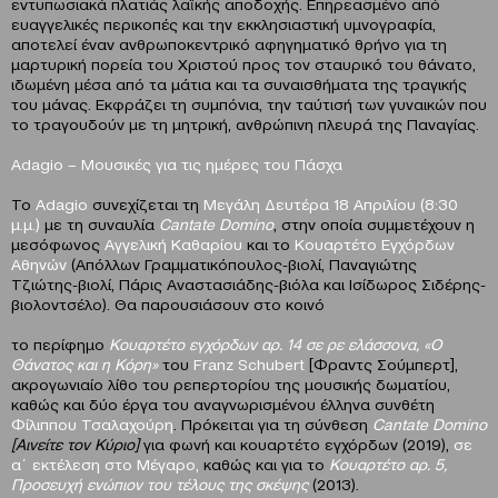
εντυπωσιακά πλατιάς λαϊκής αποδοχής. Επηρεασμένο από
ευαγγελικές περικοπές και την εκκλησιαστική υμνογραφία,
αποτελεί έναν ανθρωποκεντρικό αφηγηματικό θρήνο για τη
μαρτυρική πορεία του Χριστού προς τον σταυρικό του θάνατο,
ιδωμένη μέσα από τα μάτια και τα συναισθήματα της τραγικής
του μάνας. Eκφράζει τη συμπόνια, την ταύτισή των γυναικών που
το τραγουδούν με τη μητρική, ανθρώπινη πλευρά της Παναγίας.
Α
dagio
–
M
ουσικές για τις ημέρες του Πάσχα
Το
Adagio
συνεχίζεται τη
M
εγάλη Δευτέρα 18 Απριλίου (8:30
μ.μ.)
με τη συναυλία
Cantate
Domino
, στην οποία συμμετέχουν η
μεσόφωνος
Αγγελική Καθαρίου
και το
Κουαρτέτο Εγχόρδων
Αθηνών
(Απόλλων Γραμματικόπουλος-βιολί, Παναγιώτης
Τζιώτης-βιολί, Πάρις Αναστασιάδης-βιόλα και Ισίδωρος Σιδέρης-
βιολοντσέλο). Θα παρουσιάσουν στο κοινό
το περίφημο
Κουαρτέτο εγχόρδων αρ. 14 σε ρε ελάσσονα, «Ο
Θάνατος και η Κόρη»
του
Franz
Schubert
[Φραντς Σούμπερτ],
ακρογωνιαίο λίθο του ρεπερτορίου της μουσικής δωματίου,
καθώς και δύο έργα του αναγνωρισμένου έλληνα συνθέτη
Φίλιππου Τσαλαχούρη
. Πρόκειται για τη σύνθεση
Cantate
Domino
[Αινείτε τον Κύριο]
για φωνή και κουαρτέτο εγχόρδων (2019),
σε
α΄ εκτέλεση στο Μέγαρο,
καθώς και για το
Κουαρτέτο αρ. 5,
Προσευχή ενώπιον του τέλους της σκέψης
(2013).