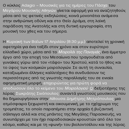
Ο κύκλος
Α
dagio
–
M
ουσικές για τις ημέρες του Πάσχα
του
Μεγάρου Μουσικής Αθηνών
γίνεται αφορμή για να αναζητηθούν,
μέσα από τις φετινές εκδηλώσεις, κοινά μονοπάτια ανάμεσα
στην ανθρώπινη οδύνη και στο Θείο Δράμα, στη λαϊκή
παράδοση της Ανατολής και στη δυτική εργογραφία, στη
μουσική του χθες και του σήμερα.
Η
Κυριακή των Βαΐων 17 Απριλίου (8:30 μ.μ.)
αποτελεί τη χρονική
αφετηρία για ένα ταξίδι στον χρόνο και στον ευρύτερο
ελλαδικό χώρο, μέσα από το
Μοιρολό
ι
της Παναγιάς
, ένα έμμετρο
έργο από την εποχή του Μεσαίωνα που τραγουδιέται από
γυναίκες γύρω από τον «τάφο» του Χριστού, κατά το ήθος και
το ύφος των κοσμικών μοιρολογιών. Σε αυτή τη συναυλία,
καταξιωμένοι έλληνες καλλιτέχνες θα συνδυάσουν τις
περισσότερες από τις γνωστές παραλλαγές του σε ενιαία
αφηγηματική μορφή,
επιχειρώντας για πρώτη φορά να
αποδώσουν όλο το κείμενο του
Μοιρολογιού
.
Ο
δεξιοτέχνης της
λύρας
Σωκράτης Σινόπουλος
συναντά γνωστούς μουσικούς που
θα δημιουργήσουν στην
Αίθουσα Δημήτρης Μητρόπουλος
μια
ατμόσφαιρα ξεχωριστή και οικουμενική, με το ηχόχρωμα της
τρομπέτας, το οποίο παραπέμπει στην αρχαία ή βυζαντινή
σάλπιγγα αλλά και στις μπάντες της Μεγάλης Παρασκευής, να
συνυπάρχει με τον ήχο παραδοσιακών κρουστών από όλο τον
κόσμο, καθώς και με τη «φωνή» του βιολοντσέλου και της λύρας.