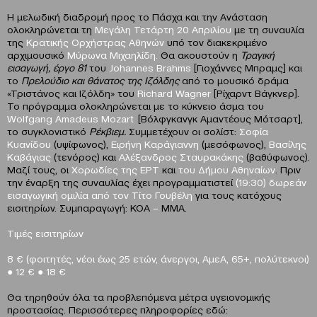
Η μελωδική διαδρομή προς το Πάσχα και την Ανάσταση
ολοκληρώνεται τη
Μεγάλη Τετάρτη
20 Απριλίου
με τη συναυλία
της
Κρατικής Ορχήστρας Αθηνών
υπό τον διακεκριμένο
αρχιμουσικό
Μύρωνα Μιχαηλίδη.
Θα ακουστούν η
Τραγική
εισαγωγή, έργο 81
του
Johannes
Brahms
[Γιοχάννες Μπραμς] και
το
Πρελούδιο και θάνατος της Ιζόλδης
από το μουσικό δράμα
«Τριστάνος και Ιζόλδη» του
Richard
Wagner
[Ρίχαρντ Βάγκνερ].
Το πρόγραμμα ολοκληρώνεται με το κύκνειο άσμα του
Wolfgang
Amadeus
Mozart
[Βόλφγκανγκ Αμαντέους Μότσαρτ],
το συγκλονιστικό
Ρέκβιεμ.
Συμμετέχουν οι σολίστ:
Σοφία
Κυανίδου
(υψίφωνος),
Ειρήνη Καράγιαννη
(μεσόφωνος),
Βασίλης
Καβάγιας
(τενόρος) και
Αλέξανδρος Σταυρακάκης
(βαθύφωνος).
Μαζί τους, οι
Χορωδίες της ΕΡΤ
και
του Δήμου Αθηναίων
. Πριν
την έναρξη της συναυλίας έχει προγραμματιστεί
(19:30)
δωρεάν
εισαγωγική ομιλία από τον Τίτο Γουβέλη
για τους κατόχους
εισιτηρίων. Συμπαραγωγή: ΚΟΑ
–
ΜΜΑ.
Τιμές εισιτηρίων
8
€ (φοιτητές, νέοι έως 25 ετών, άνεργοι, ΑμεΑ, 65+, πολύτεκνοι)
●
12 €
●
18
€
Θα τηρηθούν όλα τα προβλεπόμενα μέτρα υγειονομικής
προστασίας. Περισσότερες πληροφορίες εδώ: