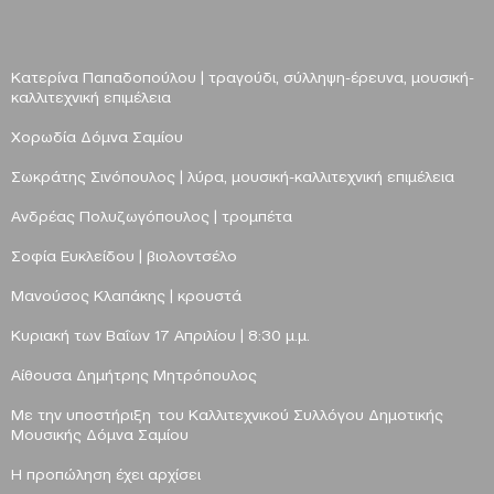
Κατερίνα Παπαδοπούλου |
τραγούδι, σύλληψη-έρευνα, μουσική-
καλλιτεχνική επιμέλεια
Χορωδία Δόμνα Σαμίου
Σωκράτης Σινόπουλος
| λύρα, μουσική-καλλιτεχνική επιμέλεια
Ανδρέας Πολυζωγόπουλος
| τρομπέτα
Σοφία Ευκλείδου
| βιολοντσέλο
Μανούσος Κλαπάκης | κρουστά
Κυριακή των Βαΐων 17 Απριλίου |
8:30 μ.μ.
Αίθουσα Δημήτρης Μητρόπουλος
Με την υποστήριξη του Καλλιτεχνικού Συλλόγου Δημοτικής
Μουσικής Δόμνα Σαμίου
H
προπώληση έχει αρχίσει