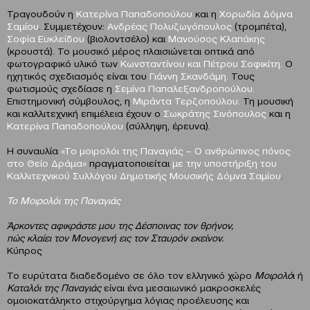
Τραγουδούν η
Κατερίνα Παπαδοπούλου
και η
Χορωδία Δόμνα
Σαμίου
. Συμμετέχουν:
Ανδρέας Πολυζωγόπουλος
(τρομπέτα),
Σοφία Ευκλείδου
(βιολοντσέλο)
και
Μανούσος Κλαπάκης
(κρουστά).
Το μουσικό μέρος πλαισιώνεται οπτικά από
φωτογραφικό υλικό των
Κωνσταντίνου και Πέτρου Σοφικίτη.
Ο
ηχητικός σχεδιασμός είναι του
Γιάννη Σκανδάμη.
Τους
φωτισμούς σχεδίασε η
Σεμίνα Παπαλεξανδροπούλου.
Επιστημονική σύμβουλος, η
Μιράντα Τερζοπούλου.
Τη μουσική
και καλλιτεχνική επιμέλεια έχουν ο
Σωκράτης Σινόπουλος
και η
Κατερίνα Παπαδοπούλου
(σύλληψη, έρευνα).
Η συναυλία
«Το μοιρολόι της Παναγιάς – Ο ανθρώπινος πόνος
στο Θείο Δράμα»
πραγματοποιείται
με την υποστήριξη του
Καλλιτεχνικού Συλλόγου Δημοτικής Μουσικής Δόμνα Σαμίου
.
Το Μοιρολόι της Παναγιάς
Άρκοντες αφικράστε μου της Δέσποινας τον θρήνον,
πώς κλαίει τον Μονογενή εις τον Σταυρόν εκείνον.
Κύπρος
Το ευρύτατα διαδεδομένο σε όλο τον ελληνικό χώρο
Μοιρολό
ι ή
Καταλόι της Παναγιάς
είναι ένα μεσαιωνικό μακροσκελές
ομοιοκατάληκτο στιχούργημα λόγιας προέλευσης και