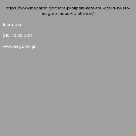
https://www.megaron.gr/metra-prolipsis-kata-tou-covid-19-sto-
megaro-mousikis-athinon/
E
ισιτήρια
210 72 82 333
www
.
megaron
.
gr