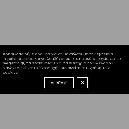
Χρησιμοποιούμε cookies για να βελτιώσουμε την εμπειρία
περιήγησης σας και να λαμβάνουμε στατιστικά στοιχεία για το
megaron.gr, τα social media και τα εισιτήρια του Μεγάρου.
Κάνοντας κλικ στο "Αποδοχή", συναινείτε στη χρήση των
cookies.
Αποδοχή
NEWSLETTER