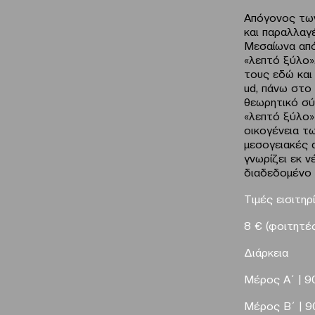
Απόγονος των
και παραλλαγ
Μεσαίωνα από
«λεπτό ξύλο».
τους εδώ και 
ud, πάνω στο
θεωρητικό σύ
«λεπτό ξύλο»
οικογένεια τ
μεσογειακές α
γνωρίζει εκ ν
διαδεδομένο 
Τιμές εισιτηρ
8
€
(φοιτητέ
Διάρκεια
Μέρος Α΄ | 9
Μέρος Β΄ | 90