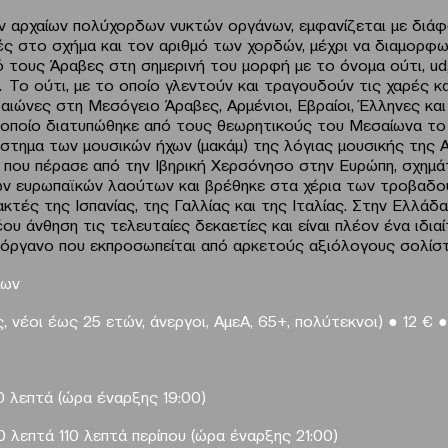
 αρχαίων πολύχορδων νυκτών οργάνων, εμφανίζεται με διά
ές στο σχήμα και τον αριθμό των χορδών, μέχρι να διαμορφω
 τους Άραβες στη σημερινή του μορφή με το όνομα ούτι, ud,
 Το ούτι, με το οποίο γλεντούν και τραγουδούν τις χαρές κα
αιώνες στη Μεσόγειο Άραβες, Αρμένιοι, Εβραίοι, Έλληνες και
 οποίο διατυπώθηκε από τους θεωρητικούς του Μεσαίωνα το
στημα των μουσικών ήχων (μακάμ) της λόγιας μουσικής της 
 που πέρασε από την Ιβηρική Χερσόνησο στην Ευρώπη, σχημά
ων ευρωπαϊκών λαούτων και βρέθηκε στα χέρια των τροβαδο
κτές της Ισπανίας, της Γαλλίας και της Ιταλίας. Στην Ελλάδα
έου άνθηση τις τελευταίες δεκαετίες και είναι πλέον ένα ιδια
όργανο που εκπροσωπείται από αρκετούς αξιόλογους σολίστ
ίων
ς,
νέοι έως 25 ετών, άνεργοι, ΑμεΑ, 65+, πολύτεκνοι)
●
12
€
●
0 λεπτά (ώρα έναρξης 19:00)
 λεπτά 110 λεπτά περίπου (ώρα έναρξης 21:00)