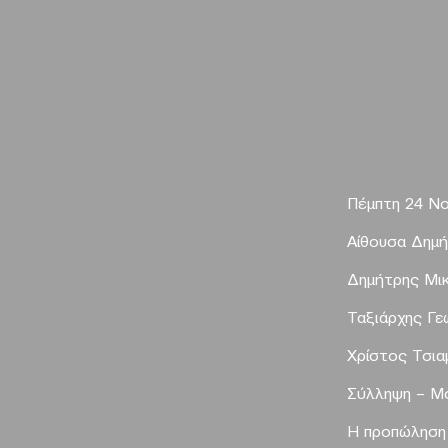
Πέμπτη 24 Νο
Αίθουσα
Δημή
Δημήτρης Μι
Ταξιάρχης Γ
Χρίστος Τσια
Σύλληψη – Μο
Η προπώληση 