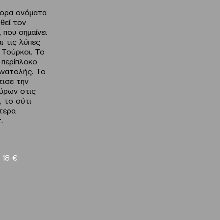
φορα ονόματα
θεί τον
 που σημαίνει
ι τις λύπες
 Τούρκοι. Το
 περίπλοκο
Ανατολής. Το
τισε την
ύρων στις
, το ούτι
ίτερα
.
18
€