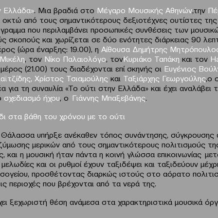
ν Ελλάδα»
. Μια βραδιά στο
Μέγαρο Μουσικής Αθηνών
,την
Πέ
ε οκτώ από τους σημαντικότερους δεξιοτέχνες ουτίστες της
γραμμα που περιλαμβάνει προσωπικές συνθέσεις των μουσικώ
ς σκοπούς και χωρίζεται σε δύο ενότητες διάρκειας 90 λεπτ
ρος (ώρα έναρξης: 19.00), η
Αίθουσα Δημήτρης Μητρόπουλ
Μικέλη
, τον
Νίκο
Παλαιολόγο
, τον
K
υριάκο Ταπ
ά
κη
και τον
Ha
μέρος (21.00) τους διαδέχονται επί σκηνής οι
Ευγένιος Βούλ
αϊτζίδης
,
Χρίστος Τσιαμούλης
και
Ταξιάρχης Γεωργούλης
,ο 
έα για τη συναυλία «Το ούτι στην Ελλάδα» και έχει αναλάβει 
ο
σχεδιασμό ήχου
, ο
Γιάννης Μπαξεβάνης
.
δι στα βάθη του χρόνου με το ούτι
Θάλασσα υπήρξε ανέκαθεν τόπος συνάντησης, σύγκρουσης 
 ζύμωσης μερικών από τους σημαντικότερους πολιτισμούς τη
, και η μουσική ήταν πάντα η κοινή γλώσσα επικοινωνίας μετ
 μελωδίες και οι ρυθμοί έχουν ταξιδέψει και ταξιδεύουν μέχρ
σογείου, προσθέτοντας διαρκώς ιστούς στο αόρατο πολιτισ
ις περιοχές που βρέχονται από τα νερά της.
χει ξεχωριστή θέση ανάμεσα στα χαρακτηριστικά μουσικά όρ