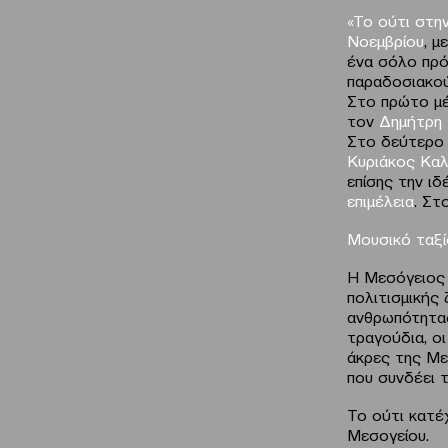
«Το ούτι στη
Νοεμβρίου
, μ
ένα σόλο πρό
παραδοσιακού
Στο πρώτο μέ
τον
Δημήτρη 
Στο δεύτερο 
Κυριάκος Καλ
επίσης την ιδ
επιμέλεια
. Στ
Μουσικό ταξί
Η Μεσόγειος 
πολιτισμικής
ανθρωπότητας
τραγούδια, οι
άκρες της Με
που συνδέει τ
Το ούτι κατέ
Μεσογείου.