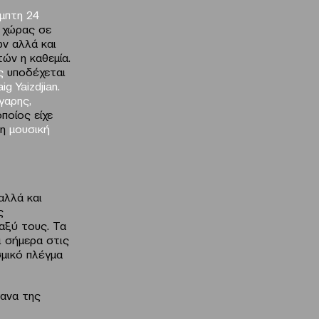
μπτη 24
 χώρας σε
ν αλλά και
ών η καθεμία.
ος
υποδέχεται
ig Yaizdjian
.
γαρης
,
οποίος είχε
τη
μουσική
αλλά και
ς
αξύ τους. Τα
ι σήμερα στις
μικό πλέγμα
γανα της