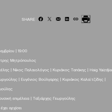
SHARE
εμβρίου
|
19:00
τρης Μητρόπουλος
κέλης |
Νίκος
Παλαιολόγος | Κυριάκος Ταπ
ά
κης | Haig Yaizdji
εωργούλης
|
Ευγένιος Βούλγαρης
|
Κυριάκος Καλαϊτζίδης
|
μούλης
υσική επιμέλεια
|
Ταξιάρχης Γεωργούλης
έχει αρχίσει