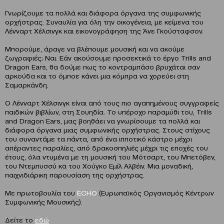
Γνωρίζουμε τα πολλά και διάφορα όργανα της συμφωνικής
ορχήστρας. Συναυλία για όλη την οικογένεια, με κείμενα του
Λένναρτ Χέλσινγκ και εικονογράφηση της Άνε Γκούσταφσον.
Μπορούμε, άραγε να βλέπουμε μουσική και να ακούμε
ζωγραφιές; Ναι. Εάν ακούσουμε προσεκτικά το έργο Trills and
Dragon Ears, θα δούμε πως το κοντραμπάσο βρυχάται σαν
αρκούδα και το όμποε κάνει μια κόμπρα να χορεύει στη
Σαμαρκάνδη.
Ο Λένναρτ Χέλσινγκ είναι από τους πιο αγαπημένους συγγραφείς
παιδικών βιβλίων, στη Σουηδία. Το υπέροχο παραμύθι του, Trills
and Dragon Ears, μας βοηθάει να γνωρίσουμε τα πολλά και
διάφορα όργανα μιας συμφωνικής ορχήστρας. Στους στίχους
του συναντάμε τα πάντα, από ένα ιπποτικό κάστρο μέχρι
απέραντες παραλίες, από δρακοσπηλιές μέχρι τις εποχές του
έτους, όλα ντυμένα με τη μουσική του Μότσαρτ, του Μπετόβεν,
του Ντεμπυσσύ κα του Χούγκο Εμίλ Αλβέιν. Μια μοναδική,
παιχνιδιάρικη παρουσίαση της ορχήστρας.
Με πρωτοβουλία του
ECHO
(Ευρωπαϊκός Οργανισμός Κέντρων
Συμφωνικής Μουσικής).
Δείτε το
εδώ