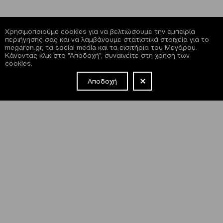
Χρησιμοποιούμε cookies για να βελτιώσουμε την εμπειρία
περιήγησης σας και να λαμβάνουμε στατιστικά στοιχεία για το
megaron.gr, τα social media και τα εισιτήρια του Μεγάρου.
Κάνοντας κλικ στο "Αποδοχή", συναινείτε στη χρήση των
cookies.
Αποδοχή
NEWSLETTER