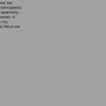
και την
εταπτυχιακές
η πρακτικής
monie). Η
α της
ας Νέων και