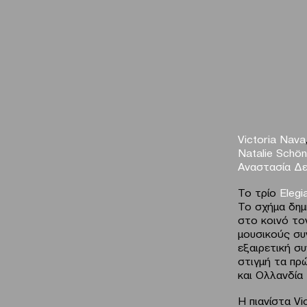
Victoria Nava
Natalie Schö
Αναστασία Δε
Το τρίο
Elegi
Το σχήμα δημ
στο κοινό το
μουσικούς συν
εξαιρετική συ
στιγμή τα πρ
και Ολλανδία 
Η πιανίστα Vi