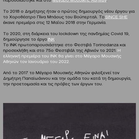
Το 2018 ο Δημήτρης ήταν ο πρώτος δημιουργός νέου έργου για
το Χοροθέατρο Πίνα Μπάους του Βούπερταλ. Το
SINCE SHE
έκανε πρεμιέρα στις 12 Μαΐου 2018 στην Γερμανία.
Το 2020, στη διάρκεια του lockdown της πανδημίας Covid 19,
δημιούργησε το έργο
INK
.
Το ΙΝΚ πρωτοπαρουσιάστηκε στο Φεστιβά Torinodanza και
προσεκλήθη και στο 75ο Φεστιβάλ της Αβινιόν το 2021.
Η
ελληνική πρεμιέρα του ΙΝΚ θα γίνει στο Μέγαρο Μουσικής
Αθηνών τον Ιανουάριο του 2022.
Από το 2017 το Μέγαρο Μουσικής Αθηνών φιλοξενεί τον
Δημήτρη Παπαϊωάννου και την ομάδα του κατά τη δημιουργία,
την προετοιμασία και τις πρόβες των έργων του.