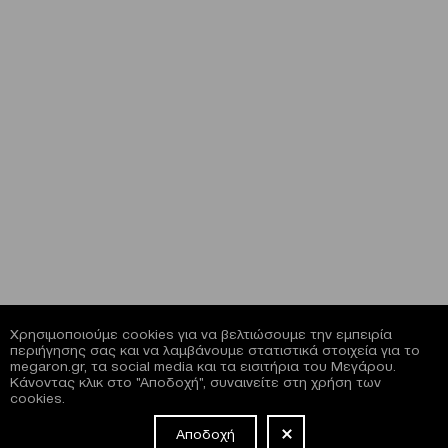
Χρησιμοποιούμε cookies για να βελτιώσουμε την εμπειρία
περιήγησης σας και να λαμβάνουμε στατιστικά στοιχεία για το
megaron.gr, τα social media και τα εισιτήρια του Μεγάρου.
Κάνοντας κλικ στο "Αποδοχή", συναινείτε στη χρήση των
cookies.
Αποδοχή