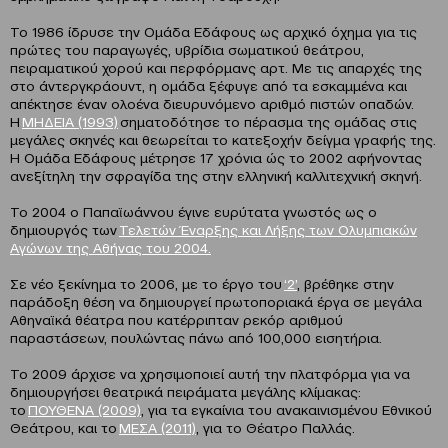
Το 1986 ίδρυσε την Ομάδα Εδάφους ως αρχικό όχημα για τις
πρώτες του παραγωγές, υβρίδια σωματικού θεάτρου,
πειραματικού χορού και περφόρμανς αρτ. Με τις απαρχές της
στο άντεργκράουντ, η ομάδα ξέφυγε από τα εσκαμμένα και
απέκτησε έναν ολοένα διευρυνόμενο αριθμό πιστών οπαδών.
Η
ΜΗΔΕΙΑ (1993)
σηματοδότησε το πέρασμα της ομάδας στις
μεγάλες σκηνές και θεωρείται το κατεξοχήν δείγμα γραφής της.
Η Ομάδα Εδάφους μέτρησε 17 χρόνια ώς το 2002 αφήνοντας
ανεξίτηλη την σφραγίδα της στην ελληνική καλλιτεχνική σκηνή.
Το 2004 ο Παπαϊωάννου έγινε ευρύτατα γνωστός ως ο
δημιουργός των
Τελετών Έναρξης και Λήξης των Ολυμπιακών
Αγώνων της Αθήνας του 2004.
Σε νέο ξεκίνημα το 2006, με το έργο του
‘2’
, βρέθηκε στην
παράδοξη θέση να δημιουργεί πρωτοποριακά έργα σε μεγάλα
Αθηναϊκά θέατρα που κατέρριπταν ρεκόρ αριθμού
παραστάσεων, πουλώντας πάνω από 100,000 εισητήρια.
Το 2009 άρχισε να χρησιμοποιεί αυτή την πλατφόρμα για να
δημιουργήσει θεατρικά πειράματα μεγάλης κλίμακας:
το
ΠΟΥΘΕΝΑ (2009)
, για τα εγκαίνια του ανακαινισμένου Εθνικού
Θεάτρου, και το
ΜΕΣΑ (2011)
, για το Θέατρο Παλλάς.