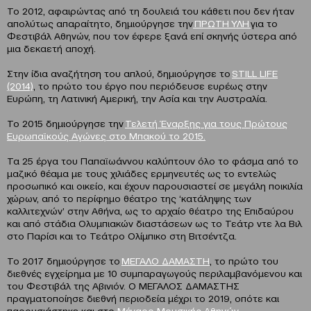
Το 2012, αφαιρώντας από τη δουλειά του κάθετι που δεν ήταν
απολύτως απαραίτητο, δημιούργησε την
ΠΡΩΤΗ ΥΛΗ
για το
Φεστιβάλ Αθηνών, που τον έφερε ξανά επί σκηνής ύστερα από
μια δεκαετή αποχή.
Στην ίδια αναζήτηση του απλού, δημιούργησε το
STILL LIFE
(2014)
, το πρώτο του έργο που περιόδευσε ευρέως στην
Ευρώπη, τη Λατινική Αμερική, την Ασία και την Αυστραλία.
Το 2015 δημιούργησε την
Τελετή Έναρξης για τους Πρώτους
Ευρωπαϊκούς Αγώνες στο Μπακού το 2015.
Τα 25 έργα του Παπαϊωάννου καλύπτουν όλο το φάσμα από το
μαζικό θέαμα με τους χιλιάδες ερμηνευτές ως το εντελώς
προσωπικό και οικείο, και έχουν παρουσιαστεί σε μεγάλη ποικιλία
χώρων, από το περίφημο θέατρο της ‘κατάληψης των
καλλιτεχνών’ στην Αθήνα, ως το αρχαίο θέατρο της Επιδαύρου
και από στάδια Ολυμπιακών διαστάσεων ως το Τεάτρ ντε λα Βιλ
στο Παρίσι και το Τεάτρο Ολίμπικο στη Βιτσέντζα.
Το 2017 δημιούργησε το
ΜΕΓΑΛΟ ΔΑΜΑΣΤΗ
, το πρώτο του
διεθνές εγχείρημα με 10 συμπαραγωγούς περιλαμβανόμενου και
του Φεστιβάλ της Αβινιόν. Ο ΜΕΓΑΛΟΣ ΔΑΜΑΣΤΗΣ
πραγματοποίησε διεθνή περιοδεία μέχρι το 2019, οπότε και
παρουσιάστηκε και στο
Μέγαρο Μουσικής Αθηνών
.