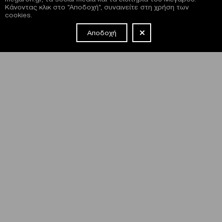
Κάνοντας κλικ στο "Αποδοχή", συναινείτε στη χρήση των
cookies.
Αποδοχή
NEWSLETTER
Έχω διαβάσει και συμφωνώ με τους
όρους και τις
προϋποθέσεις
εγγραφής στο newsletter και χρήσης του site
του Μεγάρου.