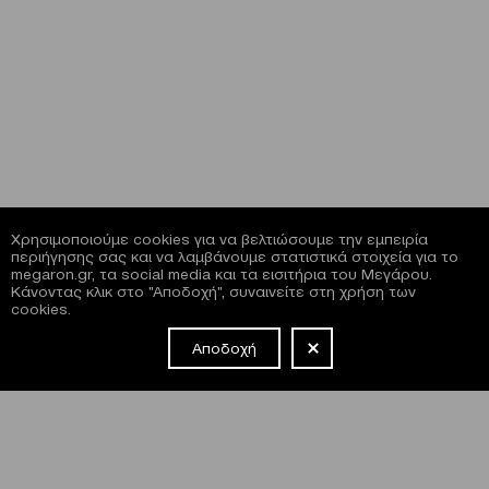
Χρησιμοποιούμε cookies για να βελτιώσουμε την εμπειρία
περιήγησης σας και να λαμβάνουμε στατιστικά στοιχεία για το
megaron.gr, τα social media και τα εισιτήρια του Μεγάρου.
Κάνοντας κλικ στο "Αποδοχή", συναινείτε στη χρήση των
cookies.
Αποδοχή