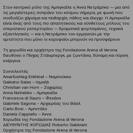
Στον κεντρικό ρόλο της Αμπιγκαΐλε η Άννα Νετρέμπκο — μια από
τις μεγαλύτερες σοπράνο του κόσμου σήμερα, με φωνή που
συνδυάζει χάρισμα και πειθαρχία, πάθος και έλεγχο. Η Αμπιγκαΐλε
είναι ένας από τους πιο απαιτητικούς και σύνθετους ρόλους του
οπερατικού ρεπερτορίου — δραματικά φορτισμένος, τεχνικά
εξαντλητικός — και η Νετρέμπκο τον ερμηνεύει με την
αρτιότητα που μόνο οι κορυφαίοι μπορούν να προσφέρουν.
Τη χορωδία και ορχήστρα της Fondazione Arena di Verona
διευθύνει ο Πίνχας Στάινμπεργκ, με ζωντάνια, δύναμη και πύρινη
ενέργεια.
Συντελεστές
Amartüshleg Enkhbat – Ναμπούκκο
Galeano Salas – Ισμαήλ
Christian van Horn – Ζαχαρίας
Anna Netrebko – Αμπιγκαΐλε
Francesca di Sauro – Φενένα
Gabriele Sagona – Αρχιερέας του Βάαλ
Carlo Bosi – Αμπντάλο
Daniela Cappiello – Άννα
Χορωδία της Fondazione Arena di Verona
ΔΙΕΥΘΥΝΤΗΣ ΧΟΡΩΔΙΑΣ Roberto Gabbiani
Ορχήστρα της Fondazione Arena di Verona