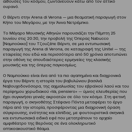
αίθουσες του κόσμου, ζωντανεύουν κάτω από τον αττικό
ουρανό.
Ο Βέρντι στην Arena di Verona — μια θεαματική παραγωγή στον
Κήπο του Μεγάρου, με την Άννα Νετρέμπκο.
Το Μέγαρο Μουσικής Αθηνών παρουσιάζει την Πέμπτη 25
Ιουνίου στις 20:30, την προβολή της Όπερας Nabucco
[Ναμπούκκο] του Τζουζέπε Βέρντι, σε μια εντυπωσιακή
παραγωγή της Arena di Verona, σε καταγραφή της Unitel — της
εταιρείας που εδώ και περισσότερα από 50 χρόνια αποτυπώνει
στην οθόνη τις σπουδαιότερες ερμηνείες της κλασικής
μουσικής και της όπερας παγκοσμίως.
Ο Ναμπούκκο είναι ένα από τα πιο αγαπημένα και διαχρονικά
έργα του Βέρντι: η ιστορία του βαβυλώνιου βασιλιά
Ναβουχοδονόσορα, της αιχμαλωσίας του εβραϊκού λαού και του
περίφημου χορωδιακού «Va, pensiero» — ύμνος ελευθερίας που
έχει συγκινήσει γενιές ακροατών σε όλο τον κόσμο. Στη φετινή
παραγωγή, ο σκηνοθέτης Στέφανο Πόντα μεταφέρει το έργο
πέρα από την ιστορία, προσφέροντας μια διαχρονική όραση
σύγκρουσης, ενότητας και ελπίδας, με φουτουριστικά σκηνικά
και εντυπωσιακά ειδικά εφέ που μετατρέπουν το αρχαίο
αμφιθέατρο της Βερόνας σε ένα ολοκληρωτικό
οπτικοακουστικό θέαμα.