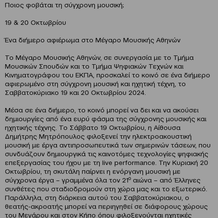
Ποιος φοβάται τη σύγχρονη μουσική;
19 & 20 Οκτωβρίου
Ένα διήμερο αφιέρωμα στο Μέγαρο Μουσικής Αθηνών
Το Μέγαρο Μουσικής Αθηνών, σε συνεργασία με το Τμήμα
Μουσικών Σπουδών και το Τμήμα Ψηφιακών Τεχνών και
Κινηματογράφου του ΕΚΠΑ, προσκαλεί το κοινό σε ένα διήμερο
αφιερωμένο στη σύγχρονη μουσική και ηχητική τέχνη, το
Σαββατοκύριακο 19 και 20 Οκτωβρίου 2024.
Μέσα σε ένα διήμερο, το κοινό μπορεί να δει και να ακούσει
δημιουργίες από ένα ευρύ φάσμα της σύγχρονης μουσικής και
ηχητικής τέχνης. Το Σάββατο 19 Οκτωβρίου, η Αίθουσα
Δημήτρης Μητρόπουλος φιλοξενεί την ηλεκτροακουστική
μουσική με έργα αντιπροσωπευτικά των σημερινών τάσεων, που
συνδυάζουν δημιουργικά τις καινοτόμες τεχνολογίες ψηφιακής
επεξεργασίας του ήχου με τη live performance. Την Κυριακή 20
Οκτωβρίου, τη σκυτάλη παίρνει η ενόργανη μουσική με
ο
σύγχρονα έργα – γραμμένα όλα τον 21
αιώνα – από Έλληνες
συνθέτες που σταδιοδρομούν στη χώρα μας και το εξωτερικό.
Παράλληλα, στη διάρκεια αυτού του Σαββατοκύριακου, ο
θεατής-ακροατής μπορεί να περιηγηθεί σε διάφορους χώρους
του Μεγάρου και στον Κήπο όπου φιλοξενούνται ηχητικές