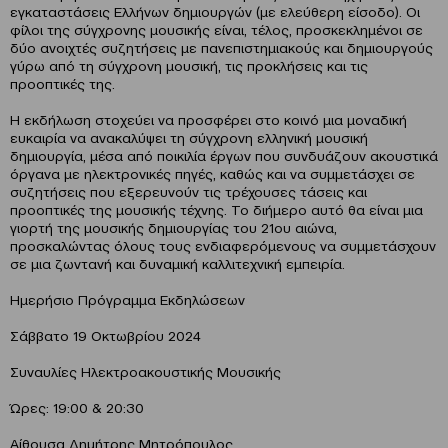
εγκαταστάσεις Ελλήνων δημιουργών (με ελεύθερη είσοδο). Οι
φίλοι της σύγχρονης μουσικής είναι, τέλος, προσκεκλημένοι σε
δύο ανοιχτές συζητήσεις με πανεπιστημιακούς και δημιουργούς
γύρω από τη σύγχρονη μουσική, τις προκλήσεις και τις
προοπτικές της.
Η εκδήλωση στοχεύει να προσφέρει στο κοινό μια μοναδική
ευκαιρία να ανακαλύψει τη σύγχρονη ελληνική μουσική
δημιουργία, μέσα από ποικιλία έργων που συνδυάζουν ακουστικά
όργανα με ηλεκτρονικές πηγές, καθώς και να συμμετάσχει σε
συζητήσεις που εξερευνούν τις τρέχουσες τάσεις και
προοπτικές της μουσικής τέχνης. To διήμερο αυτό θα είναι μια
γιορτή της μουσικής δημιουργίας του 21ου αιώνα,
προσκαλώντας όλους τους ενδιαφερόμενους να συμμετάσχουν
σε μια ζωντανή και δυναμική καλλιτεχνική εμπειρία.
Ημερήσιο Πρόγραμμα Εκδηλώσεων
Σάββατο 19 Οκτωβρίου 2024
Συναυλίες Ηλεκτροακουστικής Μουσικής
Ώρες: 19:00 & 20:30
Αίθουσα Δημήτρης Μητρόπουλος