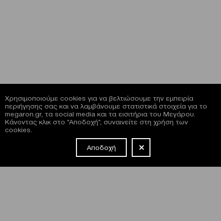
Χρησιμοποιούμε cookies για να βελτιώσουμε την εμπειρία
περιήγησης σας και να λαμβάνουμε στατιστικά στοιχεία για το
megaron.gr, τα social media και τα εισιτήρια του Μεγάρου.
Κάνοντας κλικ στο "Αποδοχή", συναινείτε στη χρήση των
cookies.
Αποδοχή
NEWSLETTER