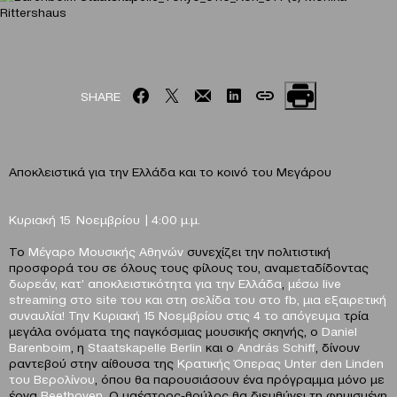
SHARE
Αποκλειστικά για την Ελλάδα και το κοινό του Μεγάρου
Κυριακή 15 Νοεμβρίου | 4:00 μ.μ.
Το
Μέγαρο
Μουσικής Αθηνών
συνεχίζει την πολιτιστική
προσφορά του σε όλους τους φίλους του, αναμεταδίδοντας
δωρεάν, κατ’ αποκλειστικότητα για την Ελλάδα
,
μέσω
live
streaming
στ
o
site
του και στη σελίδα του στο
fb
, μια εξαιρετική
συναυλία! Την Κυριακή 15 Νοεμβρίου στις 4 το απόγευμα
τρία
μεγάλα ονόματα της παγκόσμιας μουσικής σκηνής, ο
Daniel
Barenboim
, η
Staatskapelle
Berlin
και ο
Andr
á
s
Schiff
, δίνουν
ραντεβού στην αίθουσα της
Κρατικής Όπερας Unter den Linden
του Βερολίνου
, όπου θα παρουσιάσουν ένα πρόγραμμα μόνο με
έργα
Beethoven
. Ο μαέστρος-θρύλος θα διευθύνει τη φημισμένη