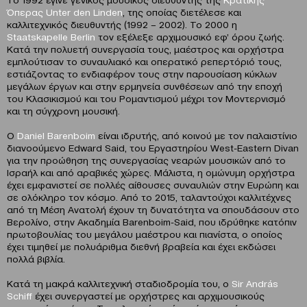
Όπερας
Unter
den
Linden
, της οποίας διετέλεσε και
καλλιτεχνικός διευθυντής (1992 – 2002). Το 2000 η
Staatskapelle
Berlin
τον εξέλεξε αρχιμουσικό εφ’ όρου ζωής.
Κατά την πολυετή συνεργασία τους, μαέστρος και ορχήστρα
εμπλούτισαν το συναυλιακό και οπερατικό ρεπερτόριό τους,
εστιάζοντας το ενδιαφέρον τους στην παρουσίαση κύκλων
μεγάλων έργων και στην ερμηνεία συνθέσεων από την εποχή
του Κλασικισμού και του Ρομαντισμού μέχρι τον Μοντερνισμό
και τη σύγχρονη μουσική.
Ο
Daniel
Barenboim
είναι ιδρυτής, από κοινού με τον παλαιστίνιο
διανοούμενο Edward Said, του Εργαστηρίου West-Eastern Divan
για την προώθηση της συνεργασίας νεαρών μουσικών από το
Ισραήλ και από αραβικές χώρες. Μάλιστα, η ομώνυμη ορχήστρα
έχει εμφανιστεί σε πολλές αίθουσες συναυλιών στην Ευρώπη και
σε ολόκληρο τον κόσμο. Από το 2015, ταλαντούχοι καλλιτέχνες
από τη Μέση Ανατολή έχουν τη δυνατότητα να σπουδάσουν στο
Βερολίνο, στην Ακαδημία Barenboim-Said, που ιδρύθηκε κατόπιν
πρωτοβουλίας του μεγάλου μαέστρου και πιανίστα, ο οποίος
έχει τιμηθεί με πολυάριθμα διεθνή βραβεία και έχει εκδώσει
πολλά βιβλία.
Κατά τη μακρά καλλιτεχνική σταδιοδρομία του, ο
Sir
Andr
á
s
Schiff
έχει συνεργαστεί με ορχήστρες και αρχιμουσικούς