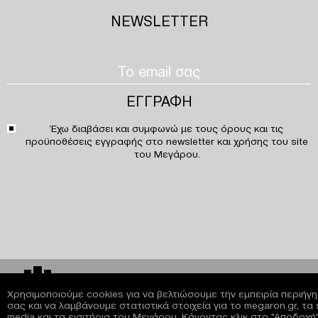
NEWSLETTER
Έχω διαβάσει και συμφωνώ με τους
όρους και τις
προϋποθέσεις
εγγραφής στο newsletter και χρήσης του site
του Μεγάρου.
Μέγαρο Μουσικής Αθηνών
Χρησιμοποιούμε cookies για να βελτιώσουμε την εμπειρία περιήγ
σας και να λαμβάνουμε στατιστικά στοιχεία για το megaron.gr, τα 
media και τα εισιτήρια του Μεγάρου. Κάνοντας κλικ στο "Αποδοχή"