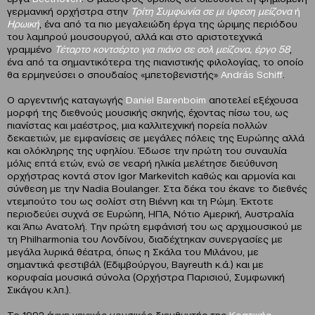
γερμανική ορχήστρα στην
Τρίτη Συμφωνία σε μι ύφεση μείζονα
ή
Ηρωική
, ένα από τα πιο μεγαλειώδη έργα της ώριμης περιόδου
του λαμπρού μουσουργού, αλλά και στο αριστοτεχνικά
γραμμένο
Τέταρτο κοντσέρτο για πιάνο σε σολ μείζονα, έργο 58
,
ένα από τα σημαντικότερα της πιανιστικής φιλολογίας, το οποίο
θα ερμηνεύσει ο σπουδαίος «μπετοβενιστής»
Andr
á
s
Schiff
.
Ο αργεντινής καταγωγής
Daniel
Barenboim
αποτελεί εξέχουσα
μορφή της διεθνούς μουσικής σκηνής, έχοντας πίσω του, ως
πιανίστας και μαέστρος, μια καλλιτεχνική πορεία πολλών
δεκαετιών, με εμφανίσεις σε μεγάλες πόλεις της Ευρώπης αλλά
και ολόκληρης της υφηλίου. Έδωσε την πρώτη του συναυλία
μόλις επτά ετών, ενώ σε νεαρή ηλικία μελέτησε διεύθυνση
ορχήστρας κοντά στον Igor Markevitch καθώς και αρμονία και
σύνθεση με την Nadia Boulanger. Στα δέκα του έκανε το διεθνές
ντεμπούτο του ως σολίστ στη Βιέννη και τη Ρώμη. Έκτοτε
περιοδεύει συχνά σε Ευρώπη, ΗΠΑ, Νότιο Αμερική, Αυστραλία
και Άπω Ανατολή. Την πρώτη εμφάνισή του ως αρχιμουσικού με
τη Philharmonia του Λονδίνου, διαδέχτηκαν συνεργασίες με
μεγάλα λυρικά θέατρα, όπως η Σκάλα του Μιλάνου, με
σημαντικά φεστιβάλ (Εδιμβούργου, Bayreuth κ.ά.) και με
κορυφαία μουσικά σύνολα (Ορχήστρα Παρισιού, Συμφωνική
Σικάγου κ.λπ.).
Το 1992 έγινε γενικός μουσικός διευθυντής της
Κρατικής