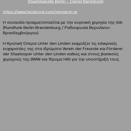
Staatskapelle Berlin – Daniel Barenboim
https://www.facebook.com/megaron.gr
Η συναυλία πραγματοποιείται με την ευγενική χορηγία της rbb
(Rundfunk Berlin-Brandenburg / Ραδιοφωνία Βερολίνου-
Βρανδεμβούργου).
Η Κρατική Όπερα Unter den Linden εκφράζει τις ειλικρινείς
ευχαριστίες της στα ιδρύματα Verein der Freunde και Förderer
der Staatsoper Unter den Linden καθώς και στους βασικούς
χορηγούς της BMW και Ίδρυμα Hilti για την υποστήριξή τους.