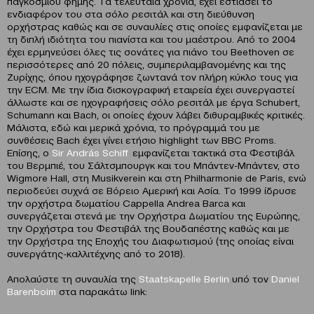
παγκοσμίου φήμης. Τα τελευταία χρόνια, έχει εστιάσει το
ενδιαφέρον του στα σόλο ρεσιτάλ και στη διεύθυνση
ορχήστρας καθώς και σε συναυλίες στις οποίες εμφανίζεται με
τη διπλή ιδιότητα του πιανίστα και του μαέστρου. Από το 2004
έχει ερμηνεύσει όλες τις σονάτες για πιάνο του Beethoven σε
περισσότερες από 20 πόλεις, συμπεριλαμβανομένης και της
Ζυρίχης, όπου ηχογράφησε ζωντανά τον πλήρη κύκλο τους για
την ECM. Με την ίδια δισκογραφική εταιρεία έχει συνεργαστεί
άλλωστε και σε ηχογραφήσεις σόλο ρεσιτάλ με έργα Schubert,
Schumann και Bach, οι οποίες έχουν λάβει διθυραμβικές κριτικές.
Μάλιστα, εδώ και μερικά χρόνια, το πρόγραμμά του με
συνθέσεις Bach έχει γίνει ετήσιο highlight των BBC Proms.
Επίσης, ο
Sir
Andr
á
s
Schiff
εμφανίζεται τακτικά στα Φεστιβάλ
του Βερμπιέ, του Σάλτσμπουργκ και του Μπάντεν-Μπάντεν, στο
Wigmore Hall, στη Musikverein και στη Philharmonie de Paris, ενώ
περιοδεύει συχνά σε Βόρειο Αμερική και Ασία. Το 1999 ίδρυσε
την ορχήστρα δωματίου Cappella Andrea Barca και
συνεργάζεται στενά με την Ορχήστρα Δωματίου της Ευρώπης,
την Ορχήστρα του Φεστιβάλ της Βουδαπέστης καθώς και με
την Ορχήστρα της Εποχής του Διαφωτισμού (της οποίας είναι
συνεργάτης-καλλιτέχνης από το 2018).
Aπολαύστε τη συναυλία της
Staatskapelle
Berlin
υπό τον
Daniel
Barenboim
στα παρακάτω link: