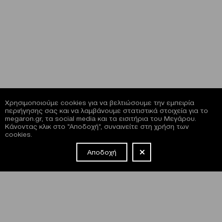
Χρησιμοποιούμε cookies για να βελτιώσουμε την εμπειρία
περιήγησης σας και να λαμβάνουμε στατιστικά στοιχεία για το
megaron.gr, τα social media και τα εισιτήρια του Μεγάρου.
Κάνοντας κλικ στο "Αποδοχή", συναινείτε στη χρήση των
cookies.
Αποδοχή
NEWSLETTER