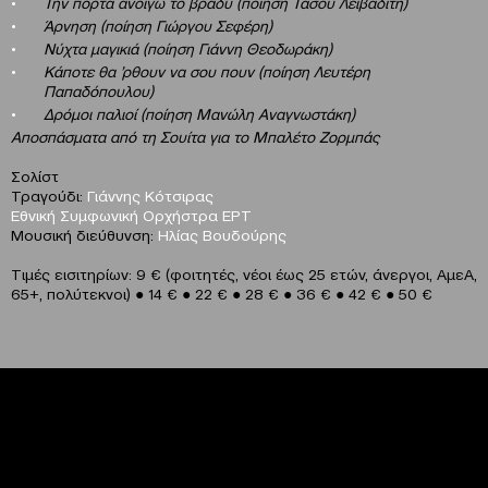
Την πόρτα ανοίγω το βράδυ (ποίηση Τάσου Λειβαδίτη)
Άρνηση (ποίηση Γιώργου Σεφέρη)
Νύχτα μαγικιά (ποίηση Γιάννη Θεοδωράκη)
Κάποτε θα ’ρθουν να σου πουν (ποίηση Λευτέρη
Παπαδόπουλου)
Δρόμοι παλιοί (ποίηση Μανώλη Αναγνωστάκη)
Αποσπάσματα από τη Σουίτα για το Μπαλέτο Ζορμπάς
Σολίστ
Τραγούδι:
Γιάννης Κότσιρας
Εθνική Συμφωνική Ορχήστρα ΕΡΤ
Μουσική διεύθυνση:
Ηλίας Βουδούρης
Τιμές εισιτηρίων: 9 € (φοιτητές, νέοι έως 25 ετών, άνεργοι, ΑμεΑ,
65+, πολύτεκνοι) ● 14 € ● 22 € ● 28 € ● 36 € ● 42 € ● 50 €