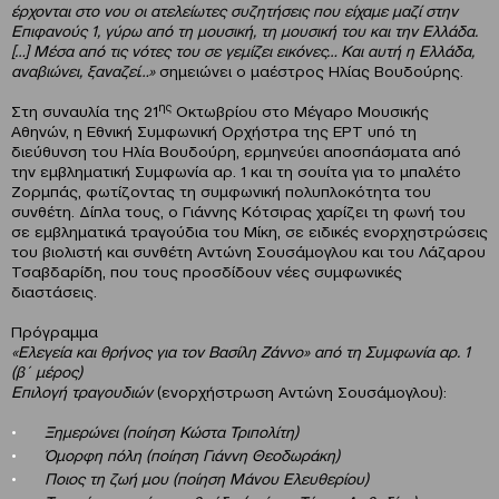
έρχονται στο νου οι ατελείωτες συζητήσεις που είχαμε μαζί στην
Επιφανούς 1, γύρω από τη μουσική, τη μουσική του και την Ελλάδα.
[…] Μέσα από τις νότες του σε γεμίζει εικόνες… Και αυτή η Ελλάδα,
αναβιώνει, ξαναζεί…»
σημειώνει ο μαέστρος Ηλίας Βουδούρης.
ης
Στη συναυλία της 21
Οκτωβρίου στο Μέγαρο Μουσικής
Αθηνών, η Εθνική Συμφωνική Ορχήστρα της ΕΡΤ υπό τη
διεύθυνση του Ηλία Βουδούρη, ερμηνεύει αποσπάσματα από
την εμβληματική Συμφωνία αρ. 1 και τη σουίτα για το μπαλέτο
Ζορμπάς, φωτίζοντας τη συμφωνική πολυπλοκότητα του
συνθέτη. Δίπλα τους, ο Γιάννης Κότσιρας χαρίζει τη φωνή του
σε εμβληματικά τραγούδια του Μίκη, σε ειδικές ενορχηστρώσεις
του βιολιστή και συνθέτη Αντώνη Σουσάμογλου και του Λάζαρου
Τσαβδαρίδη, που τους προσδίδουν νέες συμφωνικές
διαστάσεις.
Πρόγραμμα
«Ελεγεία και θρήνος για τον Βασίλη Ζάννο» από τη Συμφωνία αρ. 1
(β΄ μέρος)
Επιλογή τραγουδιών
(ενορχήστρωση Αντώνη Σουσάμογλου):
Ξημερώνει (ποίηση Κώστα Τριπολίτη)
Όμορφη πόλη (ποίηση Γιάννη Θεοδωράκη)
Ποιος τη ζωή μου (ποίηση Μάνου Ελευθερίου)