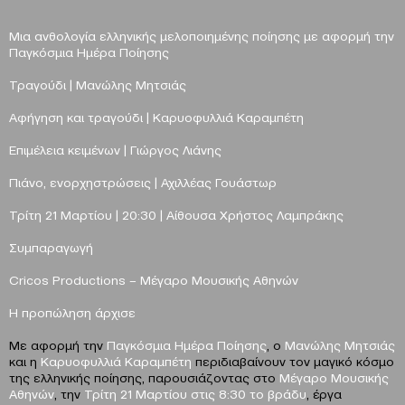
Μια ανθολογία ελληνικής μελοποιημένης ποίησης
με αφορμή την
Παγκόσμια Ημέρα Ποίησης
Τραγούδι |
Μανώλης Μητσιάς
Αφήγηση και τραγούδι |
Καρυοφυλλιά Καραμπέτη
Επιμέλεια κειμένων |
Γιώργος Λιάνης
Πιάνο, ενορχηστρώσεις |
Αχιλλέας Γουάστωρ
Τρίτη 21
M
αρτίου | 20:30 | Αίθουσα Χρήστος Λαμπράκης
Συμπαραγωγή
C
ricos
Productions
– Μέγαρο Μουσικής Αθηνών
H
προπώληση άρχισε
Με αφορμή την
Παγκόσμια Ημέρα Ποίησης
, ο
Μανώλης Μητσιάς
και η
Καρυοφυλλιά Καραμπέτη
περιδιαβαίνουν τον μαγικό κόσμο
της ελληνικής ποίησης, παρουσιάζοντας στο
Μέγαρο Μουσικής
Αθηνών
, την
Τρίτη 21 Μαρτίου στις 8:30 το βράδυ
, έργα