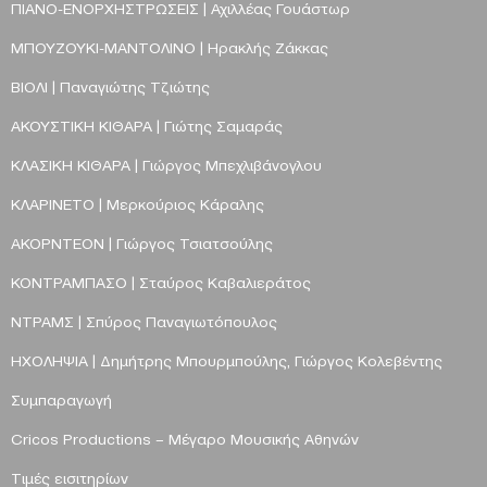
ΠΙΑΝΟ-ΕΝΟΡΧΗΣΤΡΩΣΕΙΣ | Αχιλλέας Γουάστωρ
ΜΠΟΥΖΟΥΚΙ-ΜΑΝΤΟΛΙΝΟ | Ηρακλής Ζάκκας
ΒΙΟΛΙ
|
Παναγιώτης Τζιώτης
ΑΚΟΥΣΤΙΚΗ ΚΙΘΑΡΑ
|
Γιώτης Σαμαράς
ΚΛΑΣ
Ι
ΚΗ ΚΙΘΑΡΑ
|
Γιώργος Μπεχλιβάνογλου
ΚΛΑΡΙΝΕΤΟ
|
Μερκούριος Κάραλης
ΑΚΟΡΝΤΕΟΝ
|
Γιώργος Τσιατσούλης
ΚΟΝΤΡΑΜΠΑΣΟ
|
Σταύρος Καβαλιεράτος
ΝΤΡΑΜΣ
|
Σπύρος Παναγιωτόπουλος
ΗΧΟΛΗΨΙΑ
|
Δημήτρης Μπουρμπούλης
,
Γιώργος Κολεβέντης
Συμπαραγωγή
Cricos
Productions
– Μέγαρο Μουσικής Αθηνών
Τιμές εισιτηρίων