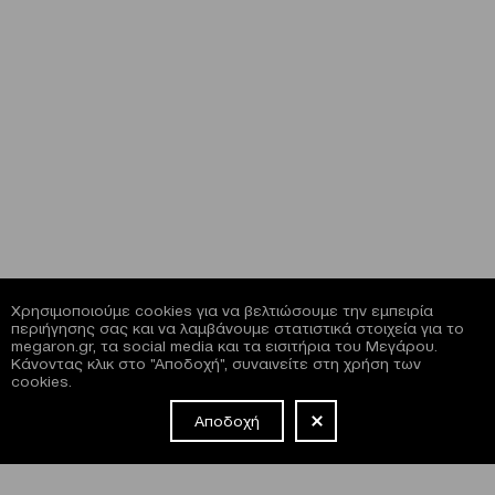
Χρησιμοποιούμε cookies για να βελτιώσουμε την εμπειρία
περιήγησης σας και να λαμβάνουμε στατιστικά στοιχεία για το
megaron.gr, τα social media και τα εισιτήρια του Μεγάρου.
Κάνοντας κλικ στο "Αποδοχή", συναινείτε στη χρήση των
cookies.
Αποδοχή