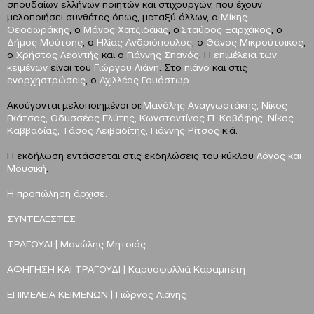
σπουδαίων ελλήνων ποιητών και στιχουργών, που έχουν
μελοποιήσει συνθέτες όπως, μεταξύ άλλων, ο
Μίκης
Θεοδωράκης
, ο
Μάνος Χατζιδάκις
, ο
Σταύρος Ξαρχάκος
, ο
Δήμος Μούτσης
, ο
Ηλίας Ανδριόπουλος
, ο
Θάνος Μικρούτσικος
,
ο
Χρήστος Λεοντής
και ο
Γιάννης Σπανός
. Η
επιμέλεια των
κειμένων
είναι του
Γιώργου Λιάνη
. Στο
πιάνο
και στις
ενορχηστρώσεις
, ο
Αχιλλέας Γουάστωρ
.
Ακούγονται μελοποιημένοι οι:
Μανόλης Αναγνωστάκης, Νίκος
Γκάτσος, Οδυσσέας Ελύτης, Κωνσταντίνος Π. Καβάφης, Νίκος
Καββαδίας, Τάσος Λειβαδίτης, Γιάννης Ρίτσος
κ.ά.
Η εκδήλωση εντάσσεται στις εκδηλώσεις του κύκλου
Λόγος και
Μουσική
.
Η προπώληση άρχισε.
ΣΥΝΤΕΛΕΣΤΕΣ
ΤΡΑΓΟΥΔΙ
|
Μανώλης Μητσιάς
ΑΦΗΓΗΣΗ ΚΑΙ ΤΡΑΓΟΥΔΙ
|
Καρυοφυλλιά Καραμπέτη
ΕΠΙΜΕΛΕΙΑ ΚΕΙΜΕΝΩΝ
|
Γιώργος Λιάνης