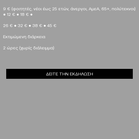
9
€
(φοιτητές, νέοι έως 25 ετών, άνεργοι, ΑμεΑ, 65+, πολύτεκνοι)
●
12
€
●
18
€
●
26
€
●
32
€
●
38
€
●
45
€
Εκτιμώμενη διάρκεια
2 ώρες (χωρίς διάλειμμα)
ΔΕΙΤΕ ΤΗΝ ΕΚΔΗΛΩΣΗ