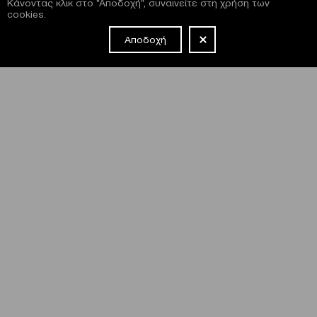
Κάνοντας κλικ στο "Αποδοχή", συναινείτε στη χρήση των
cookies.
Αποδοχή
NEWSLETTER
Έχω διαβάσει και συμφωνώ με τους
όρους και τις
προϋποθέσεις
εγγραφής στο newsletter και χρήσης του site
του Μεγάρου.