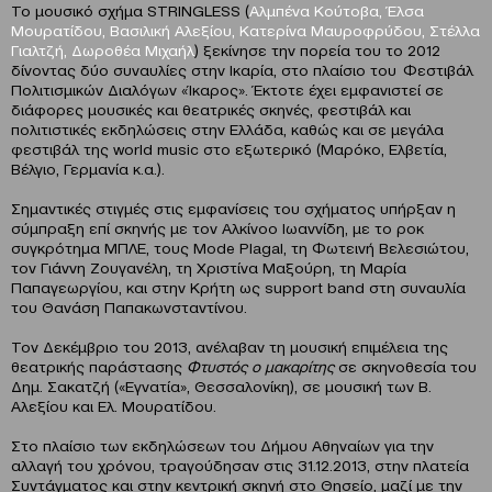
Το μουσικό σχήμα STRINGLESS (
Αλμπένα Κούτοβα, Έλσα
Μουρατίδου, Βασιλική Αλεξίου, Κατερίνα Μαυροφρύδου, Στέλλα
Γιαλτζή, Δωροθέα Μιχαήλ
) ξεκίνησε την πορεία του το 2012
δίνοντας δύο συναυλίες στην Ικαρία, στο πλαίσιο του Φεστιβάλ
Πολιτισμικών Διαλόγων «Ίκαρος». Έκτοτε έχει εμφανιστεί σε
διάφορες μουσικές και θεατρικές σκηνές, φεστιβάλ και
πολιτιστικές εκδηλώσεις στην Ελλάδα, καθώς και σε μεγάλα
φεστιβάλ της world music στο εξωτερικό (Μαρόκο, Ελβετία,
Βέλγιο, Γερμανία κ.α.).
Σημαντικές στιγμές στις εμφανίσεις του σχήματος υπήρξαν η
σύμπραξη επί σκηνής με τον Αλκίνοο Ιωαννίδη, με το ροκ
συγκρότημα ΜΠΛΕ, τους Mode Plagal, τη Φωτεινή Βελεσιώτου,
τον Γιάννη Ζουγανέλη, τη Χριστίνα Μαξούρη, τη Μαρία
Παπαγεωργίου, και στην Κρήτη ως support band στη συναυλία
του Θανάση Παπακωνσταντίνου.
Τον Δεκέμβριο του 2013, ανέλαβαν τη μουσική επιμέλεια της
θεατρικής παράστασης
Φτυστός ο μακαρίτης
σε σκηνοθεσία του
Δημ. Σακατζή («Εγνατία», Θεσσαλονίκη), σε μουσική των Β.
Αλεξίου και Ελ. Μουρατίδου.
Στο πλαίσιο των εκδηλώσεων του Δήμου Αθηναίων για την
αλλαγή του χρόνου, τραγούδησαν στις 31.12.2013, στην πλατεία
Συντάγματος και στην κεντρική σκηνή στο Θησείο, μαζί με την