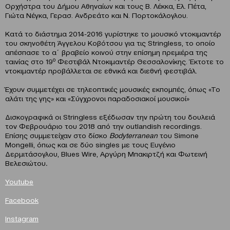
Oρχήστρα του Δήμου Αθηναίων και τους Β. Λέκκα, Ελ. Πέτα,
Γιώτα Νέγκα, Γερασ. Ανδρεάτο και Ν. Πορτοκάλογλου.
Κατά το διάστημα 2014-2016 γυρίστηκε το μουσικό ντοκιμαντέρ
του σκηνοθέτη Άγγελου Κοβότσου για τις Stringless, το οποίο
απέσπασε το α΄ βραβείο κοινού στην επίσημη πρεμιέρα της
ο
ταινίας στο 19
Φεστιβάλ Ντοκιμαντέρ Θεσσαλονίκης. Έκτοτε το
ντοκιμαντέρ προβάλλεται σε εθνικά και διεθνή φεστιβάλ.
Έχουν συμμετέχει σε τηλεοπτικές μουσικές εκπομπές, όπως «Το
αλάτι της γης» και «Σύγχρονοι παραδοσιακοί μουσικοί»
Δισκογραφικά οι Stringless εξέδωσαν την πρώτη του δουλειά
τον Φεβρουάριο του 2018 από την outlandish recordings.
Επίσης συμμετείχαν στο δίσκο
Bodyterranean
του Simone
Mongelli, όπως και σε δύο singles με τους Ευγένιο
Δερμιτάσογλου, Blues Wire, Αργύρη Μπακιρτζή και Φωτεινή
Βελεσιώτου
.
Youtub
e
Facebook
Instagram