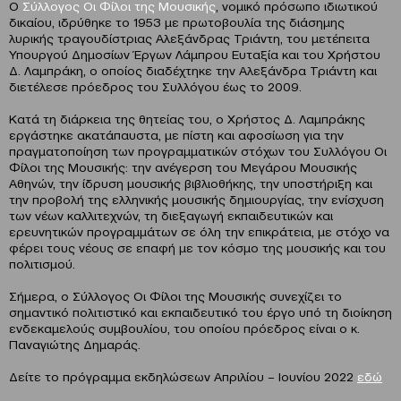
Ο
Σύλλογος Οι Φίλοι της Μουσικής
, νομικό πρόσωπο ιδιωτικού
δικαίου, ιδρύθηκε το 1953 με πρωτοβουλία της διάσημης
λυρικής τραγουδίστριας Αλεξάνδρας Τριάντη, του μετέπειτα
Υπουργού Δημοσίων Έργων Λάμπρου Ευταξία και του Χρήστου
Δ. Λαμπράκη, ο οποίος διαδέχτηκε την Αλεξάνδρα Τριάντη και
διετέλεσε πρόεδρος του Συλλόγου έως το 2009.
Κατά τη διάρκεια της θητείας του, ο Χρήστος Δ. Λαμπράκης
εργάστηκε ακατάπαυστα, με πίστη και αφοσίωση για την
πραγματοποίηση των προγραμματικών στόχων του Συλλόγου Οι
Φίλοι της Μουσικής: την ανέγερση του Μεγάρου Μουσικής
Αθηνών, την ίδρυση μουσικής βιβλιοθήκης, την υποστήριξη και
την προβολή της ελληνικής μουσικής δημιουργίας, την ενίσχυση
των νέων καλλιτεχνών, τη διεξαγωγή εκπαιδευτικών και
ερευνητικών προγραμμάτων σε όλη την επικράτεια, με στόχο να
φέρει τους νέους σε επαφή με τον κόσμο της μουσικής και του
πολιτισμού.
Σήμερα, ο Σύλλογος Οι Φίλοι της Μουσικής συνεχίζει το
σημαντικό πολιτιστικό και εκπαιδευτικό του έργο υπό τη διοίκηση
ενδεκαμελούς συμβουλίου, του οποίου πρόεδρος είναι ο κ.
Παναγιώτης Δημαράς.
Δείτε το πρόγραμμα εκδηλώσεων Απριλίου – Ιουνίου 2022
εδώ