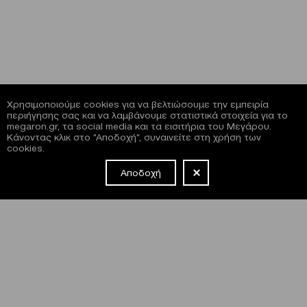
Χρησιμοποιούμε cookies για να βελτιώσουμε την εμπειρία
περιήγησης σας και να λαμβάνουμε στατιστικά στοιχεία για το
megaron.gr, τα social media και τα εισιτήρια του Μεγάρου.
Κάνοντας κλικ στο "Αποδοχή", συναινείτε στη χρήση των
cookies.
Αποδοχή
NEWSLETTER