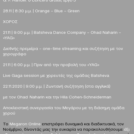
28.11 | 8:30
μ
.
μ
. | Orange – Blue – Green
XO
ΡΟΣ
21.11
| 9:00
μ
.
μ
. |
Β
atsheva Dance Company – Ohad Naharin –
«YAG»
Διεθνής πρεμιέρα –
one
–
time
streaming
και συζήτηση με τον
χορογράφο
21.11 | 6:00 μ.μ. |
Πριν από την προβολή του «
YAG
»
Live
Gaga
session
με χορευτές της ομάδας
Batsheva
22.11.2020 | 9:00 μ.μ. | Ζωντανή συζήτηση (στα αγγλικά)
με
τον
Ohad Naharin
και
την
Hila Cohen-Schneiderman
Αποκλειστική συνεργασία του Μεγάρου με τη διάσημη ομάδα
χορού
Το
Μ
egaron
Online
επιστρέφει δυναμικά και διαδικτυακά, τον
Νοέμβριο, δίνοντάς μας την ευκαιρία να παρακολουθήσουμε
έξι