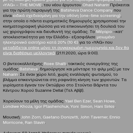
«Υ
AG
» –
THE
MOVIE
, του νέου έργουτου
Ohad
Naharin
.Πρόκειται
για την πρώτη παραγωγή της
Batsheva Dance Company
που
είναι
ειδικά σχεδιασμένη για την οθόνη (
one
–
time
screening
)
,
στην οποία ο πάντα ευρηματικός δημιουργός χρησιμοποιεί την
κινηματογραφική γλώσσα για να επικοινωνήσει τη δουλειά του
ως χορογράφου και διευθυντή της ομάδας. Το
Μέγαρο
–κατ’
αποκλειστικότητα για την Ελλάδα– εξασφάλισε
μειωμένο
ηλεκτρονικό εισιτήριο κατά 20% (10 €)
για το «YAG» που
μεταδίδεται
online
μόνο τη συγκεκριμένη ημερομηνία και δεν θα
είναι διαθέσιμο μελλοντικά
(21.11.2020, ώρα 9:00).
Ο βιντεοκαλλιτέχνης
Roee Shalti
, τακτικός συνεργάτης της
ομάδας
Batsheva
, δημιούργησε και μόνταρε το φιλμ μαζί με τον
Naharin
. Σε έναν χώρο λιτό, χωρίς εναλλαγές φωτισμού, το
βλέμμα επικεντρώνεται στη ραφινάτη κίνηση των χορευτών. Τα
γυρίσματα έγιναν τον Οκτώβριο στο Στούντιο Βάρντα του
Κέντρου Χορού Suzanne Dellal (Τελ Αβίβ).
Χορεύουν τα μέλη της ομάδας:
Yael Ben Ezer, Sean Howe,
Londiwe Khoza, Igor Ptashenchuk, Yoni Simon, Hani Sirkis
.
Μουσική:
John Zorn, Gaetano Donizetti, John Taverner, Ennio
Morricone, Ran Slavin
.
Διάρκεια: 50 λεπτά. Υπάρχουν σκηνές γυμνού.