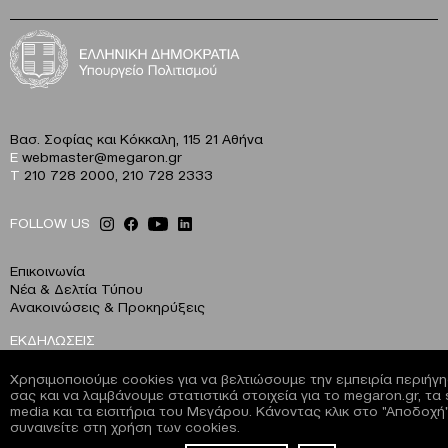
Βασ. Σοφίας και Κόκκαλη, 115 21 Αθήνα
E
webmaster@megaron.gr
T
210 728 2000
,
210 728 2333
FOLLOW US
Επικοινωνία
Νέα & Δελτία Τύπου
Ανακοινώσεις & Προκηρύξεις
ΕΚΔΗΛΩΣΕΙΣ
Ημερολόγιο
Χρησιμοποιούμε cookies για να βελτιώσουμε την εμπειρία περιήγ
Πληροφορίες Εισιτηρίων
σας και να λαμβάνουμε στατιστικά στοιχεία για το megaron.gr, τα 
Αρχείο Εκδηλώσεων
media και τα εισιτήρια του Μεγάρου. Κάνοντας κλικ στο "Αποδοχή"
συναινείτε στη χρήση των cookies.
Χρήσιμες πληροφορίες