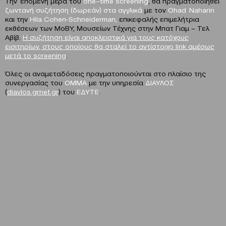
Την επόμενη μέρα του
one
–
time
screening
, θα πραγματοποιηθεί
ζωντανή συζήτηση (δωρεάν) στα αγγλικά
με τον
Ohad Naharin
και την
Hila Cohen-Schneiderman,
επικεφαλής επιμελήτρια
εκθέσεων των MoBY, Μουσείων Τέχνης στην Μπατ Γιαμ – Τελ
Αβίβ.
H
συζήτηση είναι αποκλειστικά για τους κατόχους
εισιτηρίων, στους οποίους θα σταλεί το αντίστοιχο link αμέσως
μετά το screening
.
Όλες οι αναμεταδόσεις πραγματοποιούνται στο πλαίσιο της
συνεργασίας του
ΟΜΜΑ
με την υπηρεσία
ΔΙΑΥΛΟΣ
(
diavlos.grnet.gr
) του
ΕΔΥΤΕ
.