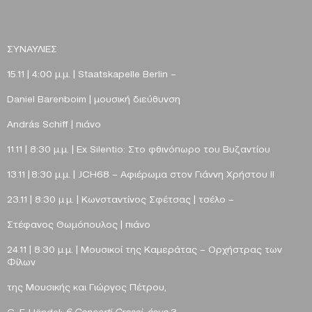
ΣΥΝΑΥΛΙΕΣ
15.11 | 4:00 μ.μ. | Staatskapelle Berlin –
Daniel
Barenboim
| μουσική διεύθυνση
Andr
á
s
Schiff
| πιάνο
11.11 | 8:30 μ.μ. | Ex Silentio: Στο φθινόπωρο του Βυζαντίου
13.11 | 8:30 μ.μ. | JCH68 – Αφιέρωμα στον Γιάννη Χρήστου II
23.11 | 8:30 μ.μ. | Κωνσταντίνος Σφέτσας | τσέλο –
Στέφανος Θωμόπουλος | πιάνο
24.11 | 8:30 μ.μ. | Μουσικοί της Καμεράτας – Ορχήστρας των
Φίλων
της Μουσικής και Γιώργος Πέτρου,
G. F. Händel:
6 Concerti Grossi, έργο
3