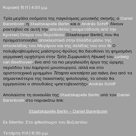
Κυριακή 15.11 | 4:00 μ.μ.
Τρία μεγάλα ονόματα της παγκόσμιας μουσικής σκηνής, ο
Daniel
Barenboim
, η
Staatskapelle
Berlin
και ο
Andr
á
s
Schiff
, δίνουν
ραντεβού σε αυτή την
απευθείας αναμετάδοση από την
Κρατική Όπερα του Βερολίνου
(Staatsoper Berlin), που θα
πραγματοποιηθεί
αποκλειστικά στην Ελλάδα μέσω της
ιστοσελίδας του Μεγάρου και της σελίδας του στο
fb
.Ο
πολυβραβευμένος μαέστρος-θρύλος θα διευθύνει τη φημισμένη
γερμανική ορχήστρα στην
Τρίτη Συμφωνία
ή
Ηρωική
του
Ludwig
van
Beethoven
, ένα από τα πιο μεγαλειώδη έργα της ώριμης
περιόδου του λαμπρού μουσουργού, αλλά και στο
αριστοτεχνικά γραμμένο
Τέταρτο κοντσέρτο για πιάνο
, ένα από τα
σημαντικότερα της πιανιστικής φιλολογίας, το οποίο θα
ερμηνεύσει ο σπουδαίος «μπετοβενιστής»
Andr
á
s
Schiff
.
Aπολαύστε τη συναυλία της
Staatskapelle
Berlin
υπό τον
Daniel
Barenboim
στο παρακάτω link:
Staatskapelle Berlin – Daniel Barenboim
Ex Silentio: Στο φθινόπωρο του Βυζαντίου
Τετάρτη 11.11 | 8:30 μ.μ.