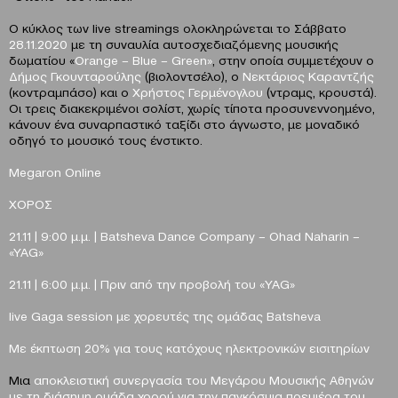
Ο κύκλος των live streamings ολοκληρώνεται το Σάββατο
28.11.2020
με τη συναυλία αυτοσχεδιαζόμενης μουσικής
δωματίου «
Orange
–
Blue
–
Green
»
, στην οποία συμμετέχουν ο
Δήμος Γκουνταρούλης
(βιολοντσέλο), ο
Νεκτάριος Καραντζής
(κοντραμπάσο) και ο
Χρήστος Γερμένογλου
(ντραμς, κρουστά).
Oι τρεις διακεκριμένοι σολίστ, χωρίς τίποτα προσυνεννοημένο,
κάνουν ένα συναρπαστικό ταξίδι στο άγνωστο, με μοναδικό
οδηγό το μουσικό τους ένστικτο.
Megaron
Online
XO
ΡΟΣ
21.11
| 9:00
μ
.
μ
. |
Β
atsheva Dance Company – Ohad Naharin –
«YAG»
21.11 | 6:00 μ.μ. |
Πριν από την προβολή του «
YAG
»
l
ive
Gaga
session
με χορευτές της ομάδας
Batsheva
M
ε έκπτωση 20% για τους κατόχους ηλεκτρονικών εισιτηρίων
Μια
αποκλειστική συνεργασία
του Μεγάρου Μουσικής Αθηνών
με τη διάσημη ομάδα χορού για την
παγκόσμια πρεμιέρα του