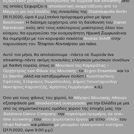
εξαιρετικές
μουσικές εκδηλώσεις σε δωρεάν
live
streaming
,από
τις οποίες ξεχωρίζει η
αποκλειστική αναμετάδοση από το
Μέγαρο για την Ελλάδα
της συναυλίας της
Staatskapelle
Berlin
(15.11.2020, ώρα 4 μ.μ.),σεένα πρόγραμμα μόνο με έργα
Beethoven
. Η διάσημη ορχήστρα, υπό τη διεύθυνση του
Daniel
Barenboim
, ενός από τους καλύτερους μαέστρους όλου του
κόσμου, θα ερμηνεύσει την κοσμαγάπητη
Ηρωική Συμφωνία
και
θα συμπράξει με τον κορυφαίο πιανίστα
Andr
á
s
Schiff
στην
παρουσίαση του
Τέταρτου Κοντσέρτου για πιάνο.
Αυτό τον μήνα, θα απολαύσουμε –πάντα σε δωρεάν live
streaming–πέντε ακόμη συναυλίες ελληνικών μουσικών συνόλων
με διεθνή πορεία, όπως οι
Μουσικοί της Καμεράτας –
Ορχήστρας των Φίλων της Μουσικής
, το
Ε
rgon
Ensemble
και το
Ε
x
Silentio
,αλλά και καταξιωμένων σολίστ (
K
ωνσταντίνος
Σφέτσας, Στέφανος Θωμόπουλος,
Δήμος Γκουνταρούλης
,
Νεκτάριος Καραντζής, Χρήστος Γερμένογλου
κ.ά.).
Όσο για τους φίλους του χορού, το
Μέγαρο Μουσικής Αθηνών
εξασφάλισε μια
αποκλειστική συνεργασία
για την Ελλάδα με μια
από τις σημαντικότερες ομάδες χορού της εποχής μας, την
Batsheva
Dance
Company
:
την
παγκόσμια πρεμιέρα, σε ο
ne
–
time
screening
, του
νέου χορευτικού έργου
με τίτλο
«
YAG
»
του
Ohad
Naharin
και μάλιστα
με μειωμένο ηλεκτρονικό εισιτήριο
(21.11.2020, ώρα 9:00 μ.μ.).