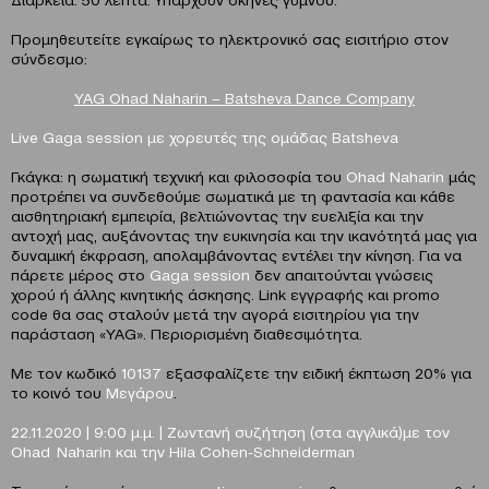
Προμηθευτείτε εγκαίρως το ηλεκτρονικό σας εισιτήριο στον
σύνδεσμο:
YAG Ohad Naharin – Batsheva Dance Company
Live Gaga session με χορευτές της ομάδας Batsheva
Γκάγκα: η σωματική τεχνική και φιλοσοφία του
Ohad
Naharin
μάς
προτρέπει να συνδεθούμε σωματικά με τη φαντασία και κάθε
αισθητηριακή εμπειρία, βελτιώνοντας την ευελιξία και την
αντοχή μας, αυξάνοντας την ευκινησία και την ικανότητά μας για
δυναμική έκφραση, απολαμβάνοντας εντέλει την κίνηση. Για να
πάρετε μέρος στο
Gaga session
δεν απαιτούνται γνώσεις
χορού ή άλλης κινητικής άσκησης. Link εγγραφής και promo
code θα σας σταλούν μετά την αγορά εισιτηρίου για την
παράσταση «YAG». Περιορισμένη διαθεσιμότητα.
Mε τον κωδικό
10137
εξασφαλίζετε την ειδική έκπτωση 20% για
το κοινό του
Μεγάρου
.
22.11.2020 | 9:00 μ.μ. | Ζωντανή συζήτηση (στα αγγλικά)με τον
Ohad Naharin και την Hila Cohen-Schneiderman