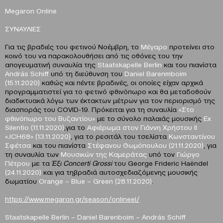
Megaron
Online
ΣΥΝΑΥΛΙΕΣ
Για τις βραδιές του φετινού Νοέμβρη, το
Μέγαρο
προτείνει στο
κοινό του να παρακολουθήσει από τις οθόνες του την
απογευματινή συναυλία της
Staatskapelle
Berlin
και του πιανίστα
Α
ndr
á
s
Schiff
υπό τη διεύθυνση του
Daniel
Barenmboim
(15.11.2020)
καθώς και πέντε βραδινές, οι οποίες είχαν αρχικά
προγραμματιστεί για το φετινό φθινόπωρο και θα μεταδοθούν
διαδικτυακά λόγω των έκτακτων μέτρων για τον περιορισμό της
διασποράς του COVID-19. Πρόκειται για τη συναυλία
«Στο
φθινόπωρο του Βυζαντίου»
με το σύνολο παλαιάς μουσικής
Ex
Silentio (11.11.2020)
,για το
Αφιέρωμα στον Γιάννη Χρήστου II
«JCH68» (13.11.2020)
, για το ρεσιτάλ του τσελίστα
Κωνσταντίνου
Σφέτσα
και του πιανίστα
Στέφανου Θωμόπουλου (21.11.2020)
, για
τη συναυλία των
Μουσικών της Καμεράτας
υπό τον
Γιώργο
Πέτρου
με τα
Έξι
Concerti
Grossi
του George Frideric Haëndel
(24.11.2020)
και για τηβραδιά αυτοσχεδιαζόμενης μουσικής
δωματίου
Orange – Blue – Green (28.11.2020)
.
https://www.megaron.gr/season/onlineel/
Staatskapelle
Berlin
–
Daniel
Barenboim
–
Andr
á
s
Schiff