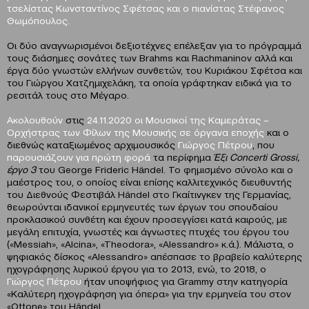
τσελίστας
Κωνσταντίνος Σφέτσας
και ο πιανίστας
Στέφανος
Θωμόπουλος
.
Οι δύο αναγνωρισμένοι δεξιοτέχνες επέλεξαν για το πρόγραμμά
τους διάσημες σονάτες των Brahms και Rachmaninov αλλά και
έργα δύο γνωστών ελλήνων συνθετών, του Κυριάκου Σφέτσα και
του Γιώργου Χατζημιχελάκη, τα οποία γράφτηκαν ειδικά για το
ρεσιτάλ τους στο Μέγαρο.
Ακολουθούν
στις
24.11.2020
οι
Μουσικοί της Καμεράτας –
Ορχήστρας των Φίλων της Μουσικής σε όργανα εποχής
και ο
διεθνώς καταξιωμένος αρχιμουσικός
Γιώργος Πέτρου
, που
παρουσιάζουν για πρώτη φορά
τα περίφημα
Έξι
Concerti
Grossi
,
έργο 3
του George Frideric Händel. Το φημισμένο σύνολο και ο
μαέστρος του, ο οποίος είναι επίσης καλλιτεχνικός διευθυντής
του Διεθνούς Φεστιβάλ Händel στο Γκαίτινγκεν της Γερμανίας,
θεωρούνται ιδανικοί ερμηνευτές των έργων του σπουδαίου
προκλασικού συνθέτη και έχουν προσεγγίσει κατά καιρούς, με
μεγάλη επιτυχία, γνωστές και άγνωστες πτυχές του έργου του
(«Messiah», «Alcina», «Theodora», «Alessandro» κ.ά.). Μάλιστα, ο
ψηφιακός δίσκος «Alessandro» απέσπασε το βραβείο καλύτερης
ηχογράφησης λυρικού έργου για το 2013, ενώ, το 2018, ο
Γιώργος Πέτρου
ήταν υποψήφιος για Grammy στην κατηγορία
«Καλύτερη ηχογράφηση για όπερα» για την ερμηνεία του στον
«Ottone» του Händel.