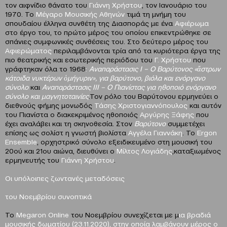
τον αιφνίδιο θάνατο του
Γιάννη Χρήστου
, τον Ιανουάριο του
1970. Το
Μέγαρο Μουσικής Αθηνών
τιμά τη μνήμη του
σπουδαίου έλληνα συνθέτη της Διασποράς με ένα
Αφιέρωμα
στο έργο του, το πρώτο μέρος του οποίου επικεντρώθηκε σε
σπάνιες συμφωνικές συνθέσεις του. Στο δεύτερο μέρος του
Αφιερώματος
περιλαμβάνονται τρία από τα κυριότερα έργα της
πιο θεατρικής και εσωτερικής περιόδου του
Γ.
Χρήστου
που
γράφτηκαν όλα το 1968
:
Αναπαράστασις Ι – Ο Βαρύτονος «ἄστρων
κάτοιδα νυκτέρων ὁμήγυριν», για βαρύτονο, βιόλα και ενόργανο
σύνολο
και
Αναπαράστασις ΙΙΙ – Ο Πιανίστας για ηθοποιό ενόργανο
σύνολο και μαγνητοταινίες
.Τον ρόλο του Βαρύτονου ερμηνεύει ο
διεθνούς φήμης μονωδός
Τάσης Χριστογιαννόπουλος
και αυτόν
του Πιανίστα ο διακεκριμένος ηθοποιός
Αργύρης Ξάφης
που
έχει αναλάβει και τη σκηνοθεσία. Στον
Βαρύτονο
συμμετέχει
επίσης ως σολίστ η γνωστή βιολίστα
Αγγέλα Γιαννάκη
. Το
Ε
rgon
Ensemble
, ορχηστρικό σύνολο εξειδικευμένο στη μουσική του
20ού και 21ου αιώνα, διευθύνει ο
Μίλτος Λογιάδης
,καταξιωμένος
ερμηνευτής του
Γιάννη Χρήστου
.
Οι υπόλοιπες ζωντανές μεταδόσεις
του Νοεμβρίου συνοπτικά
To
Megaron
Online
του Νοεμβρίου συνεχίζεται με μ
ια βραδιά
μουσικής δωματίου
(23.11.2020)
, στην οποία λαμβάνουν μέρος ο