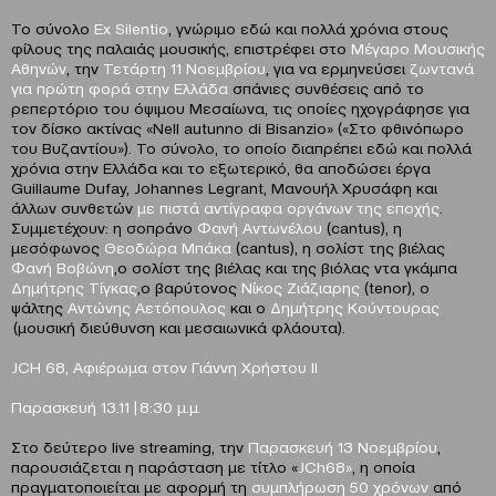
Το σύνολο
Ex Silentio
, γνώριμο εδώ και πολλά χρόνια στους
φίλους της παλαιάς μουσικής, επιστρέφει στο
Μέγαρο Μουσικής
Αθηνών
, την
Τετάρτη 11 Νοεμβρίου
, για να ερμηνεύσει
ζωντανά
για πρώτη φορά στην Ελλάδα
σπάνιες συνθέσεις από το
ρεπερτόριο του όψιμου Μεσαίωνα, τις οποίες ηχογράφησε για
τον δίσκο ακτίνας «Nell autunno di Bisanzio» («Στο φθινόπωρο
του Βυζαντίου»). Το σύνολο, το οποίο διαπρέπει εδώ και πολλά
χρόνια στην Ελλάδα και το εξωτερικό, θα αποδώσει έργα
Guillaume Dufay, Johannes Legrant, Μανουήλ Χρυσάφη και
άλλων συνθετών
με πιστά αντίγραφα οργάνων της εποχής
.
Συμμετέχουν: η σοπράνο
Φανή Αντωνέλου
(cantus), η
μεσόφωνος
Θεοδώρα Μπάκα
(cantus), η σολίστ της βιέλας
Φανή Βοβώνη
,ο σολίστ της βιέλας και της βιόλας ντα γκάμπα
Δημήτρης Τίγκας
,ο βαρύτονος
Νίκος Ζιάζιαρης
(tenor), ο
ψάλτης
Αντώνης Αετόπουλος
και ο
Δημήτρης Κούντουρας
(μουσική διεύθυνση και μεσαιωνικά φλάουτα).
JCH 68, Αφιέρωμα στον Γιάννη Χρήστου II
Παρασκευή 13.11 | 8:30 μ.μ.
Στο δεύτερο live streaming, την
Παρασκευή 13 Νοεμβρίου
,
παρουσιάζεται η παράσταση με τίτλο «
JCh
68»
, η οποία
πραγματοποιείται με αφορμή τη
συμπλήρωση 50 χρόνων
από